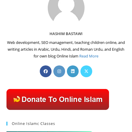
HASHIM BASTAWI
Web development, SEO management, teaching children online, and
writing articles in Arabic, Urdu, Hindi, and Roman Urdu, and English
for own blog Online Islam
Read More
Opens
Opens
Opens
Opens
in
in
in
in
a
a
a
a
new
new
new
new
tab
tab
tab
tab
Online Islamc Classes