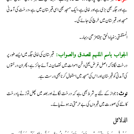
ہے اور جگہ بھی بڑی ہے اور خالی ہے، ایک مسجد بھی اسی قبرستان میں ہے، درخت کی آمدنی
مسجد اور قبرستان میں خرچ کی جائے گی۔
المستفتی: ضیاء الحق سیتامڑھی، بہار۔
قبرستان کی خالی جگہ میں ایسے طور پر
الجواب باسم الملہم للصدق والصواب:
درخت لگانا کہ اصل غرض یعنی دفن اموات میں نقصان نہ آئے جائز ہے، پھر ان درختوں
کی آمدنی کو قبرستان اور اس کی مسجد میں استعمال کرنا بھی درست ہے.
جواز کے لئے یہ شرط بھی ہے کہ درخت لگانے اور بعد میں پھل توڑنے یا درخت
نوٹ:
کاٹنے کی صورت میں قبروں کی بے حرمتی نہ ہونے پائے۔
الدلائل