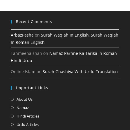
tab
new
tab
Recent Comments
ArbazPasha
on
Surah Waqiah In English, Surah Waqiah
In Roman English
Tahmeena shah
on
Namaz Parhne Ka Tarika in Roman
Hindi Urdu
Online Islam
on
Surah Ghashiya With Urdu Translation
Important Links
Opens
About Us
in
Opens
Namaz
a
in
Opens
Hindi Articles
new
a
in
Opens
Urdu Articles
tab
new