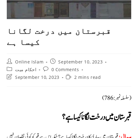
قبرستان میں درخت لگانا
کیسا ہے
Post
Post
Online Islam
September 10, 2023
author:
published:
Post
Post
احکام میت
0 Comments
category:
comments:
Post
Reading
September 10, 2023
2 mins read
last
time:
modified:
(سلسلہ نمبر: 786)
قبرستان میں درخت لگانا کیسا ہے؟
قبرستان میں سپاری کا درخت لگانا کیسا ہے؟ جبکہ اس سے قبر کو کوئی نقصان نہیں
سوال: