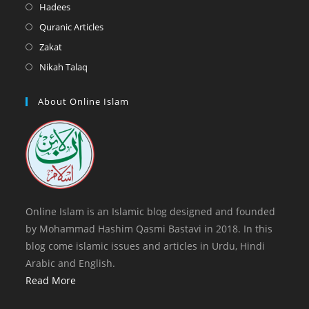
a
in
Opens
Hadees
tab
new
a
in
Opens
Quranic Articles
tab
new
a
in
Opens
Zakat
tab
new
a
in
Opens
Nikah Talaq
tab
new
a
in
tab
new
a
About Online Islam
tab
new
tab
Online Islam is an Islamic blog designed and founded
by Mohammad Hashim Qasmi Bastavi in 2018. In this
blog come islamic issues and articles in Urdu, Hindi
Arabic and English.
Read More