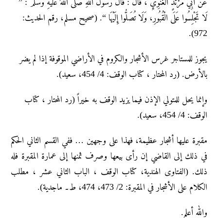
عَنْ أَبِي مَرْثَدٍ الْغَنَوِيِّ ، قَالَ : قَالَ رَسُولُ اللَّهِ صَلَّى اللَّهُ عَلَيْهِ وَسَلَّمَ : ”
لَا تَجْلِسُوا عَلَى الْقُبُورِ، وَلَا تُصَلُّوا إِلَيْهَا “. (صحيح مسلم، رقم الحديث:
972).
یجوز للمستاجر غرس الأشجار والکروم في الأراضي الموقوفة إذا لم یضر
بالأرض. (رد المحتار ، کتاب الوقف: 4/ 454، سعید).
وإنما یحل للمتولي الإذن فیما یزید الوقف به خیراً (رد المحتار ، کتاب
الوقف: 4/ 454، سعید).
مقبرۃ علیھا أشجار عظیمة، فھذا علی وجھین … ففي القسم الثاني الحکم
في ذلك إلى القاضي إن رأی بیعھا وصرف ثمنھا إلى عمارۃ المقبرۃ فله
ذلك. (الفتاوى الهندية، کتاب الوقف ، الباب الثاني عشر ، مطلب
الکلام علی الأشجار في المقبرۃ: 2/ 473، 474، ط۔ ماجدیة).
والله أعلم.