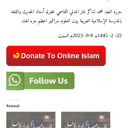
حرره العبد محمد شاکر نثار المدني القاسمي غفرله أستاذ الحديث والفقه
بالمدرسة الإسلامية العربية بيت العلوم سرائمير اعظم جره الهند.
22- 2- 1445ھ 9-9- 2023م السبت
Related