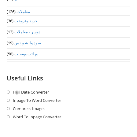
(126)
معاملات
(36)
خرید وفروخت
(13)
دوسرے معاملات
(19)
سود وانشورنس
(58)
وراثت ووصيت
Useful Links
Hijri Date Converter
Opens
in
Inpage To Word Converter
Opens
a
in
Compress Images
Opens
new
a
in
Word To Inpage Converter
Opens
tab
new
a
in
tab
new
a