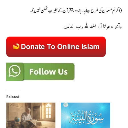
(اگر تم مسلمان کی طرح جینا چاہتے ہو، تو قرآن کے بغیر جینا ممکن نہیں)۔
وآخر دعوانا أن الحمد لله رب العالمین
Related