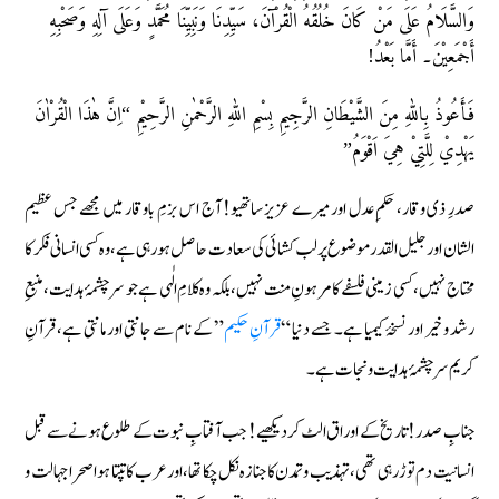
وَالسَّلَامُ عَلَى مَنْ كَانَ خُلُقُهُ الْقُرْآنَ، سَيِّدِنَا وَنَبِيِّنَا مُحَمَّدٍ وَعَلَى آلِهِ وَصَحْبِهِ
أَجْمَعِيْنَ۔ أَمَّا بَعْدُ!
فَأَعُوذُ بِاللّٰهِ مِنَ الشَّيْطَانِ الرَّجِيمِ بِسْمِ اللّٰهِ الرَّحْمٰنِ الرَّحِيْمِ “اِنَّ هٰذَا الْقُرْاٰنَ
يَهْدِيْ لِلَّتِيْ هِيَ اَقْوَمُ”
صدرِ ذی وقار، حکمِ عدل اور میرے عزیز ساتھیو! آج اس بزمِ باوقار میں مجھے جس عظیم
الشان اور جليل القدر موضوع پر لب کشائی کی سعادت حاصل ہو رہی ہے، وہ کسی انسانی فکر کا
محتاج نہیں، کسی زمینی فلسفے کا مرہونِ منت نہیں، بلکہ وہ کلامِ الٰہی ہے جو سرچشمۂ ہدایت، منبعِ
رشد و خیر اور نسخۂ کیمیا ہے۔ جسے دنیا “
قرآنِ حکیم
” کے نام سے جانتی اور مانتی ہے، قرآنِ
کریم سرچشمۂ ہدایت ونجات ہے۔
جنابِ صدر! تاریخ کے اوراق الٹ کر دیکھیے! جب آفتابِ نبوت کے طلوع ہونے سے قبل
انسانیت دم توڑ رہی تھی، تہذیب و تمدن کا جنازہ نکل چکا تھا، اور عرب کا تپتا ہوا صحرا جہالت و