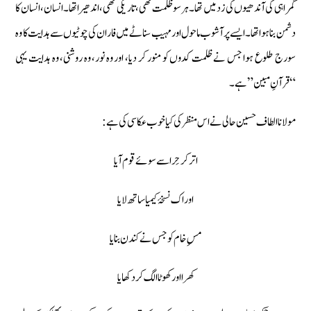
گمراہی کی آندھیوں کی زد میں تھا۔ ہر سو ظلمت تھی، تاریکی تھی، اندھیرا تھا۔ انسان، انسان کا
دشمن بنا ہوا تھا۔ ایسے پرآشوب ماحول اور مہیب سناٹے میں فاران کی چوٹیوں سے ہدایت کا وہ
سورج طلوع ہوا جس نے ظلمت کدوں کو منور کر دیا، اور وہ نور، وہ روشنی، وہ ہدایت یہی
“قرآنِ مبین” ہے۔
مولانا الطاف حسین حالی نے اس منظر کی کیا خوب عکاسی کی ہے:
اتر کر حِرا سے سوئے قوم آیا
اور اک نسخۂ کیمیا ساتھ لایا
مسِ خام کو جس نے کندن بنایا
کھرا اور کھوٹا الگ کر دکھایا