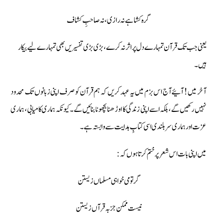
گرہ کشا ہے نہ رازی، نہ صاحبِ کشاف
یعنی جب تک قرآن تمہارے دل پر اثر نہ کرے، بڑی بڑی تفسیریں بھی تمہارے لیے بیکار
ہیں۔
آخر میں! آئیے آج اس بزم میں یہ عہد کریں کہ ہم قرآن کو صرف اپنی زبانوں تک محدود
نہیں رکھیں گے، بلکہ اسے اپنی زندگی کا اوڑھنا بچھونا بنائیں گے۔ کیونکہ ہماری کامیابی، ہماری
عزت اور ہماری سربلندی اسی کتابِ ہدایت سے وابستہ ہے۔
میں اپنی بات اس شعر پر ختم کرتا ہوں کہ:
گر تو می خواہی مسلماں زیستن
نیست ممکن جز بہ قرآں زیستن