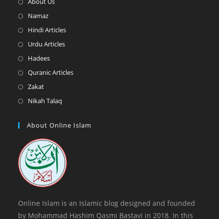
Opens
About Us
in
Opens
Namaz
a
in
Opens
Hindi Articles
new
a
in
Opens
Urdu Articles
tab
new
a
in
Opens
Hadees
tab
new
a
in
Opens
Quranic Articles
tab
new
a
in
Opens
Zakat
tab
new
a
in
Opens
Nikah Talaq
tab
new
a
in
tab
new
a
About Online Islam
tab
new
tab
Online Islam is an Islamic blog designed and founded
by Mohammad Hashim Qasmi Bastavi in 2018. In this