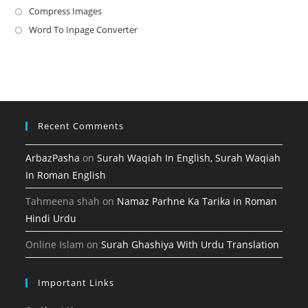
a
in
Compress Images
Opens
new
a
in
Word To Inpage Converter
Opens
tab
new
a
in
tab
new
a
tab
new
tab
Recent Comments
ArbazPasha
on
Surah Waqiah In English, Surah Waqiah
In Roman English
Tahmeena shah
on
Namaz Parhne Ka Tarika in Roman
Hindi Urdu
Online Islam
on
Surah Ghashiya With Urdu Translation
Important Links