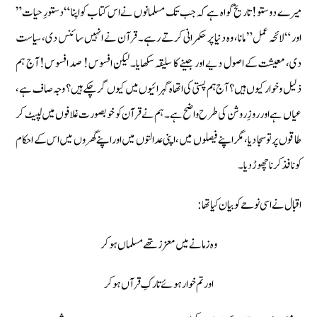
میرے دوستو! تاریخ گواہ ہے کہ جب تک مسلمانوں نے اس کتاب کو اپنا “دستورِ حیات”
اور “لائحہ عمل” مانا، وہ دنیا پر حکمرانی کرتے رہے۔ قرآن نے انہیں سائنس دی، سیاست
دی، معیشت کے اصول دیے اور جینے کا سلیقہ سکھایا۔ لیکن افسوس! صد افسوس! آج ہم
ذلیل و خوار کیوں ہیں؟ آج ہم پستی کی اتھاہ گہرائیوں میں کیوں گر چکے ہیں؟ وجہ صاف ہے،
عیاں ہے اور روزِ روشن کی طرح واضح ہے۔ ہم نے قرآن کو خوبصورت غلافوں میں لپیٹ کر
طاقوں پر تو سجا دیا، مگر اپنے فیصلوں میں، اپنی عدالتوں میں اور اپنے گھروں میں اس کے احکام
کو نافذ کرنا چھوڑ دیا۔
اقبال نے اسی نوحے کو بیان کیا تھا:
وہ زمانے میں معزز تھے مسلماں ہو کر
اور تم خوار ہوئے تارکِ قرآں ہو کر