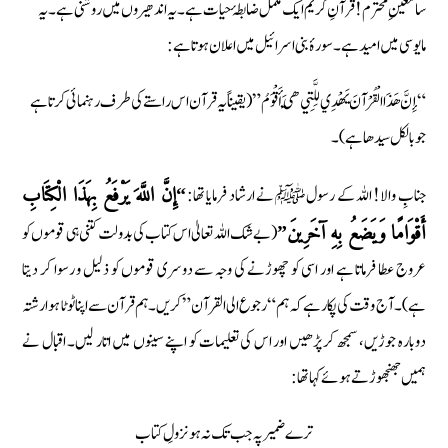
سامعینِ محترم! قرآنِ کریم ایک مکمل ضابطۂ حیات ہے۔ یہ اندھیروں میں روشنی ہے۔ یہ
مایوسی میں امید ہے۔ سورۂ بنی اسرائیل میں اعلان ہوتا ہے:
“إِنَّ هَذَا الْقُرْآنَ يَهْدِي لِلَّتِي هِيَ أَقْوَمُ” (یقیناً یہ قرآن اس راستے کی طرف رہنمائی کرتا ہے
جو بالکل سیدھا ہے)۔
جنابِ والا! اللہ کے رسول ﷺ نے ارشاد فرمایا تھا:
“إِنَّ اللَّهَ يَرْفَعُ بِهَذَا الْكِتَابِ
(بے شک اللہ تعالیٰ اس کتاب کی بدولت کتنی ہی قوموں کو
أَقْوَامًا وَيَضَعُ بِهِ آخَرِينَ”
عروج عطا فرماتا ہے اور اسی کو چھوڑنے کی وجہ سے دوسری قوموں کو ذلیل و رسوا کر دیتا
ہے)۔ آج وقت کی پکار ہے کہ ہم “رجوع الی القرآن” کریں۔ ہم قرآن سے اپنا ٹوٹا ہوا رشتہ
دوبارہ جوڑیں، سمجھ کر پڑھیں اور اس کی تعلیمات کو اپنے سینوں میں اتار لیں۔ اقبال نے
ہمیں جھنجھوڑتے ہوئے کہا تھا:
ترے ضمیر پہ جب تک نہ ہو نزولِ کتاب