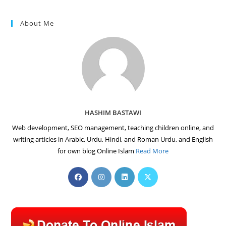
About Me
HASHIM BASTAWI
Web development, SEO management, teaching children online, and
writing articles in Arabic, Urdu, Hindi, and Roman Urdu, and English
for own blog Online Islam
Read More
Opens
Opens
Opens
Opens
in
in
in
in
a
a
a
a
new
new
new
new
tab
tab
tab
tab