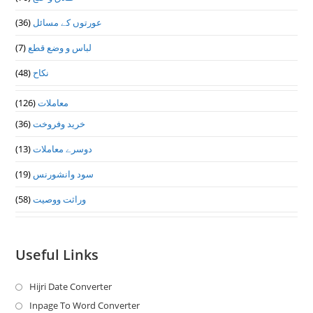
عورتوں کے مسائل
(36)
لباس و وضع قطع
(7)
نکاح
(48)
معاملات
(126)
خرید وفروخت
(36)
دوسرے معاملات
(13)
سود وانشورنس
(19)
وراثت ووصيت
(58)
Useful Links
Hijri Date Converter
Opens
in
Inpage To Word Converter
Opens