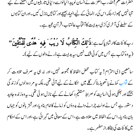
حضرات حكم! اللہ رب العزت نے انسان کو پیدا کیا تو اسے دنیا کی تاریکیوں میں بھٹکنے کے لیے
تنہا نہیں چھوڑا، بلکہ اس کی رہنمائی کے لیے انبیاء بھیجے اور کتابیں نازل کیں۔ اور ان کتابوں
کے سلسلے کی آخری کڑی، ہدایت کا آفتابِ عالمتاب، قرآنِ مجید ہے۔
ربِ کائنات کا ارشادِ پاک ہے:
ذَٰلِكَ الْكِتَابُ لَا رَيْبَ ۛ فِيهِ ۛ هُدًى لِّلْمُتَّقِينَ”
(یہ وہ کتاب ہے جس میں کوئی شک نہیں، یہ ہدایت ہے ڈرنے والوں کے لیے)۔
سامعینِ ذی احترام! یہ کتاب محض الفاظ کا مجموعہ نہیں، اور نہ ہی یہ صرف تلاوت کر
کے
ثواب
کمانے یا تعویذ بنا کر گلے میں لٹکانے کے لیے آئی تھی۔ بلکہ یہ مردہ دلوں کو زندگی
بخشنے اور بھٹکی ہوئی انسانیت کو صراطِ مستقیم دکھانے کے لیے نازل ہوئی تھی۔ یہ وہ زندہ جاوید
دستور ہے جس نے اونٹ چرانے والے بدوؤں کو زمانے کا امام بنا دیا، اور شتر بانوں کو جہاں
بان بنا دیا۔ اس کے الفاظ میں حلاوت ہے، اس کے معانی میں گہرائی ہے، اور اس کے احکام
میں کائنات کی بقا کا راز مضمر ہے۔