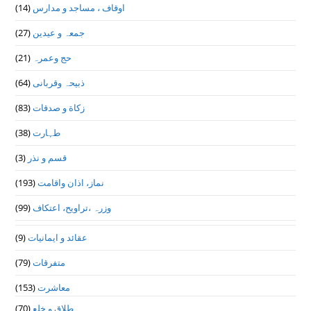
اوقاف ، مساجد و مدارس
(14)
جمعہ و عیدین
(27)
حج وعمرہ
(21)
ذبیحہ وقربانی
(64)
زکاة و صدقات
(83)
طہارت
(38)
قسم و نذر
(3)
نماز، اذان واقامت
(193)
وزرہ ،تراويح، اعتكاف
(99)
عقائد و ایمانیات
(9)
متفرقات
(79)
معاشرت
(153)
طلاق و خلع
(70)