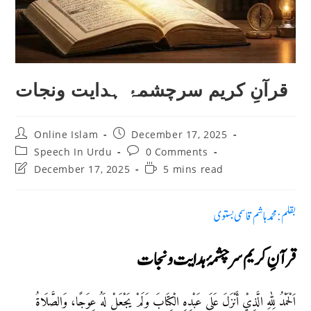
قرآنِ کریم سرچشمۂ ہدایت ونجات
Post
Post
Online Islam
December 17, 2025
author:
published:
Post
Post
Speech In Urdu
0 Comments
category:
comments:
Post
Reading
December 17, 2025
5 mins read
last
time:
modified:
بقلم: محمد ہاشم قاسمى بستوى
قرآنِ کریم سرچشمۂ ہدایت ونجات
اَلْحَمْدُ لِلّٰهِ الَّذِيْ أَنْزَلَ عَلَى عَبْدِهِ الْكِتَابَ وَلَمْ يَجْعَلْ لَهُ عِوَجًا، وَالصَّلَاةُ