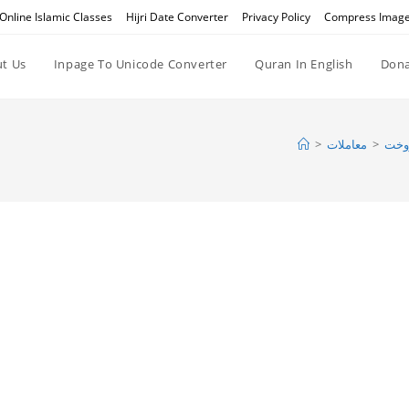
Online Islamic Classes
Hijri Date Converter
Privacy Policy
Compress Imag
t Us
Inpage To Unicode Converter
Quran In English
Dona
وخت
>
معاملات
>