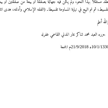
عقد مستقلا بهذا النحو، ولم یکن فیه جهالة بصفقة أو بیعة من صفقتین أو ب
تقسیط، ثم تم البیع في نهایة المساومة تقسیطا۔ (الفقه الإسلامي وأدلته، هدی انٹرنیشنل دیوبند ٤/ ۲٤۲، 
لله أعلم
ره العبد محمد شاکر نثار المدني القاسمي غفرله