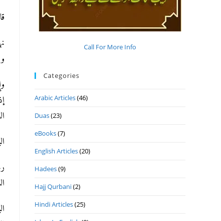
قال
نه
Call For More Info
وب
Categories
وإ
Arabic Articles
(46)
إذ
ال
Duas
(23)
eBooks
(7)
الب
English Articles
(20)
رج
Hadees
(9)
الش
Hajj Qurbani
(2)
Hindi Articles
(25)
ال