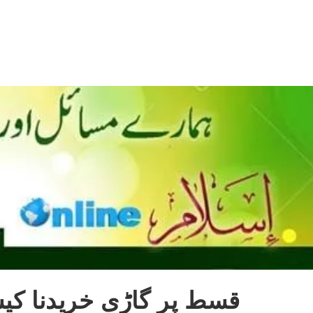
قسط پر گاڑی خریدنا کی