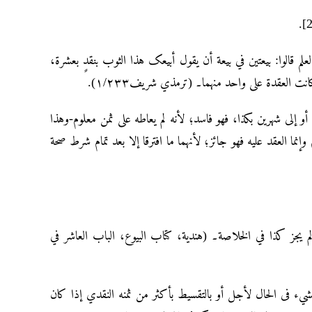
الوا: بیعتین في بیعة أن یقول أبیعک هذا الثوب بنقدٍ بعشرة،
انت العقدة علی واحد منهما۔ (ترمذي شریف۱/۲۳۳).
، أو إلی شهرین بکذا، فهو فاسد؛ لأنه لم یعاطه علی ثمن معلوم-وهذا
وإنما العقد علیه فهو جائز؛ لأنهما ما افترقا إلا بعد تمام شرط صحة
 لم یجز کذا في الخلاصة۔ (هندیة، کتاب البیوع، الباب العاشر في
ع الشيء فی الحال لأجل أو بالتقسیط بأکثر من ثمنه النقدي إذا کان