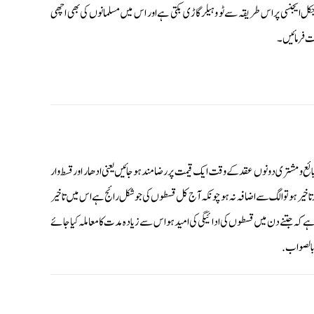
آجکل ایجنسی پر اس طریقہ سے ٹو وہیلر گاڑی بکتی ہے اور اس میں مسلمانوں کی بھی اچھی
فرمائیں۔ ‎
کہ بائع ومشتری دونوں عقد کے وقت ایک قیمت پر رضامند ہوجائیں یعنی ادھار اور قسط وار
 تاخیر ہو تو الگ سے اضافہ نہ ہو چونکہ آج کل قسطوں کی جو شکل رائج ہے اس میں تاخیر
ے کہ جتنے دن میں قسطوں کی ادائیگی کی امید ہو اس سے زیادہ مدت کا معاملہ کیا جائے
 بالصواب.