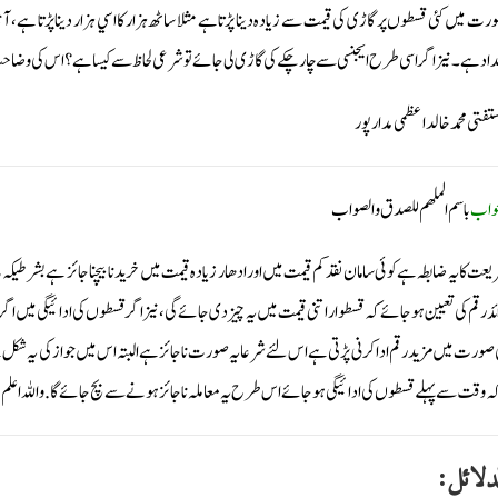
رت میں کئی قسطوں پر گاڑی کی قیمت سے زیادہ دینا پڑتا ہے مثلا ساٹھ ہزار کا اسي ہزار دینا پڑتا ہے، 
داد ہے۔نیز اگر اسی طرح ایجنسی سے چار چکے کی گاڑی لی جائے تو شرعی لحاظ سےکیسا ہے؟ اس کی وضاحت 
ستفتی محمد خالد اعظمی مدارپور
جواب
باسم الملهم للصدق والصواب
یعت کا یہ ضابطہ ہے کوئی سامان نقد کم قیمت میں اور ادھار زیادہ قیمت میں خریدنا بیچنا جائز ہے بشرطی
ئد رقم کی تعیین ہوجائے کہ قسطواراتنی قیمت میں یہ چیز دی جائے گی، نیز اگر قسطوں کی ادائیگی میں اگر
 صورت میں مزید رقم ادا کرنی پڑتی ہے اس لئے شرعا یہ صورت ناجائز ہے البتہ اس میں جواز کی یہ شکل ہ
کہ وقت سے پہلے قسطوں کی ادائیگی ہوجائے اس طرح یہ معاملہ ناجائز ہونے سے بچ جائے گا. واللہ اعلم
دلائل: