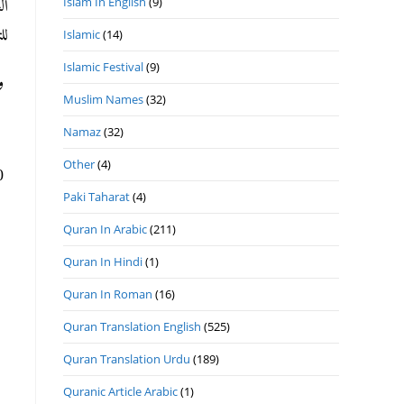
Islam In English
(9)
ال
لل
Islamic
(14)
Islamic Festival
(9)
وا
Muslim Names
(32)
حر
Namaz
(32)
Other
(4)
10/1/1330ه 21/9/2018م الجمعة
Paki Taharat
(4)
Quran In Arabic
(211)
Quran In Hindi
(1)
Quran In Roman
(16)
Quran Translation English
(525)
Quran Translation Urdu
(189)
Quranic Article Arabic
(1)