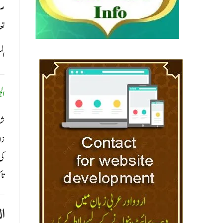
صو
تع
الم
ال
شر
زا
کی
تا
ال