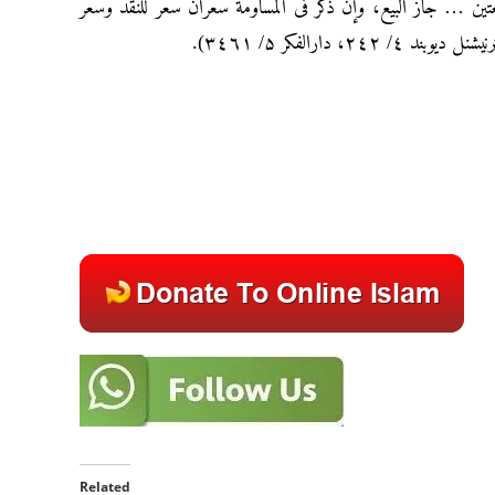
یعتین … جاز البیع، وإن ذکر فی المساومة سعران سعر للنقد وسعر
دارالفکر ۵/ ۳٤٦۱).
Related