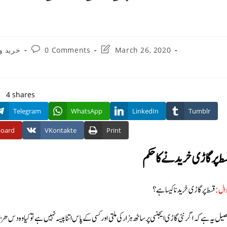
Post
Post
March 26, 2020
0 Comments
خرید 
comments:
last
modified:
4
shares
Telegram
WhatsApp
LinkedIn
Tumblr
board
VKontakte
Print
ط پر گاڑی خریدنے کا حکم
ال:
قسط پر گاڑی خریدنا کیسا ہے؟
صیل یہ ہےکہ اگر نئی گاڑی ایجنسی پر ساٹھ ہزار کی ملتی اور کسی کے پاس اتنا پیسہ نہیں ہے توکیا وہ دس ه