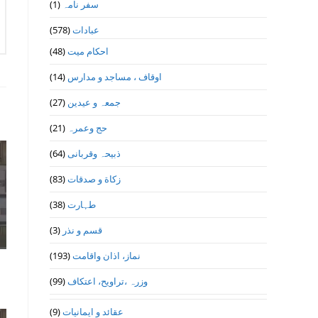
سفر نامہ
(1)
عبادات
(578)
احکام میت
(48)
اوقاف ، مساجد و مدارس
(14)
جمعہ و عیدین
(27)
حج وعمرہ
(21)
ذبیحہ وقربانی
(64)
زکاة و صدقات
(83)
طہارت
(38)
قسم و نذر
(3)
نماز، اذان واقامت
(193)
وزرہ ،تراويح، اعتكاف
(99)
عقائد و ایمانیات
(9)