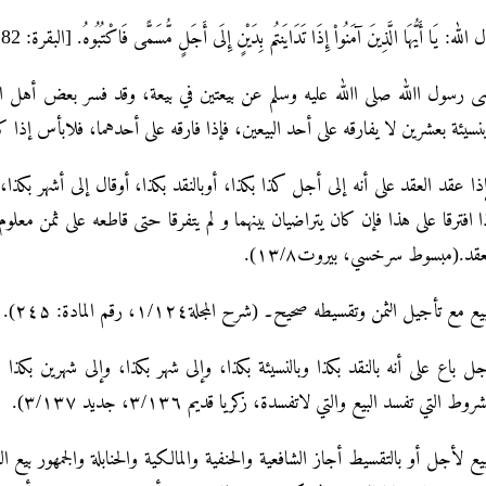
 اللہ: يَا أَيُّهَا الَّذِينَ آمَنُواْ إِذَا تَدَايَنتُم بِدَيْنٍ إِلَى أَجَلٍ مُّسَمًّى فَاكْتُبُوهُ. [البقرة: 282].
ی رسول اﷲ صلی اﷲ علیه وسلم عن بیعتین في بیعة، وقد فسر بعض أهل العلم ق
نسیئة بعشرین لا یفارقه علی أحد البیعین، فإذا فارقه علی أحدهما، فلابأس إذا ک
ذا عقد العقد علی أنه إلی أجل کذا بکذا، أوبالنقد بکذا، أوقال إلی أشهر بکذا
ا افترقا علی هذا فإن کان یتراضیان بینهما و لم یتفرقا حتی قاطعه علی ثمن معلوم 
عقد.(مبسوط سرخسي، بیروت۱۳/۸).
یع مع تأجیل الثمن وتقسیطه صحیح۔ (شرح المجلة۱/۱۲٤، رقم المادة: ۲٤۵).
ل باع علی أنه بالنقد بکذا وبالنسیئة بکذا، وإلی شهر بکذا، وإلی شهرین بکذا
روط التي تفسد البیع والتي لاتفسدة، زکریا قدیم ۳/۱۳٦، جدید ۳/۱۳۷).
بیع لأجل أو بالتقسیط أجاز الشافعیة والحنفیة والمالکیة والحنابلة والجمهور بی