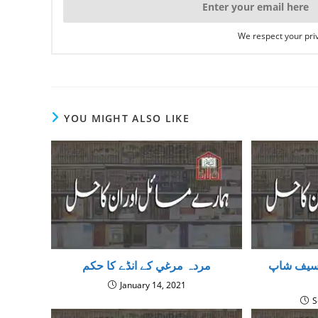
We respect your priv
YOU MIGHT ALSO LIKE
یف شاپ (safe shop) کمپنی کا
مردہ مرغي کے انڈے كا حكم
January 14, 2021
S