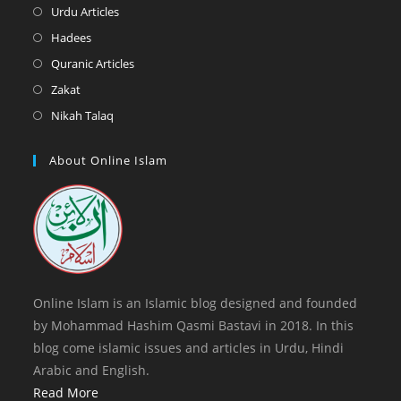
a
in
Opens
Urdu Articles
tab
new
a
in
Opens
Hadees
tab
new
a
in
Opens
Quranic Articles
tab
new
a
in
Opens
Zakat
tab
new
a
in
Opens
Nikah Talaq
tab
new
a
in
tab
new
a
About Online Islam
tab
new
tab
Online Islam is an Islamic blog designed and founded
by Mohammad Hashim Qasmi Bastavi in 2018. In this
blog come islamic issues and articles in Urdu, Hindi
Arabic and English.
Read More