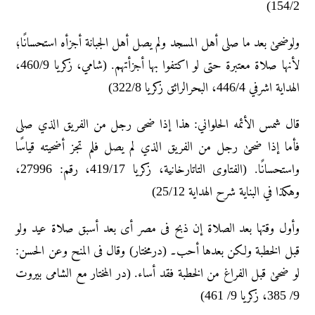
154/2)
ولوضحیٰ بعد ما صلی أهل المسجد ولم یصل أهل الجبانة أجزأه استحسانًا؛
لأنها صلاة معتبرة حتی لو اکتفوا بها أجزأتهم. (شامي، زکریا 460/9،
الهدایة اشرفي 446/4، البحرالرائق زکریا 322/8)
قال شمس الأئمه الحلواني: هذا إذا ضحی رجل من الفریق الذي صلی
فأما إذا ضحیٰ رجل من الفریق الذي لم یصل فلم تجز أضحیته قیاسًا
واستحسانًا. (الفتاوی التاتارخانیة، زکریا 419/17، رقم: 27996،
وهکذا في البنایة شرح الهدایة 25/12)
وأول وقتها بعد الصلاة إن ذبح فی مصر أی بعد أسبق صلاة عید ولو
قبل الخطبة ولکن بعدها أحب۔ (درمختار) وقال فی المنح وعن الحسن:
لو ضحیٰ قبل الفراغ من الخطبة فقد أساء. (در المختار مع الشامی بیروت
9/ 385، زکریا 9/ 461)