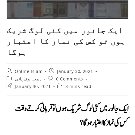
ایک جانور میں کئی لوگ شریک
ہوں تو کس کی نماز کا اعتبار
ہوگا
Post
Post
Online Islam
January 30, 2021
author:
published:
Post
Post
0 Comments
ذبیحہ وقربانی
category:
comments:
Post
Reading
January 30, 2021
3 mins read
last
time:
modified:
ایک جانور میں کئی لوگ شریک ہوں توقربانى كرتے وقت
کس کی نماز کا اعتبار ہوگا؟