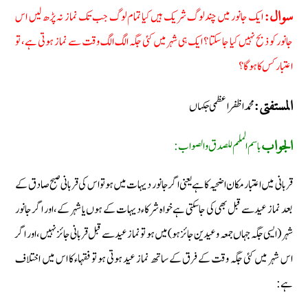
ایک جانور میں چند لوگ شریک ہیں کیا تمام لوگ جب تک نماز نہ پڑھ لیں اس
سوال:
جانور کو ذبح نہیں کیا جا سکتا ؟ ایک ہی شہر میں کئی جگہ الگ الگ وقت سے نماز ہوتی ہے، تو
اعتبار کس کا ہوگا ؟
محمد اظفر اعظمی جکہاں
المستفتی:
باسم الملہم للصدق والصواب:
الجواب
قربانی میں اعتبار مکان اضحیہ کا ہے یعنی اگر جانور دیہات میں ہو تو اس کی قربانی صبح صادق کے
بعد نماز عید سے قبل بھی کی جاسکتی ہے خواہ شرکاء دیہات کے ہوں یا شہر کے، اور اگر جانور
شہر (ایسی جگہ جہاں جمعہ وعیدین جائز ہو) میں ہو تو نماز عید سے قبل قربانی جائز نہیں، اور اگر
اس شہر میں کئی جگہ وقت کے فرق کے ساتھ نماز عید ہوتی ہو تو فقہاء کا اس میں اختلاف
ہے: