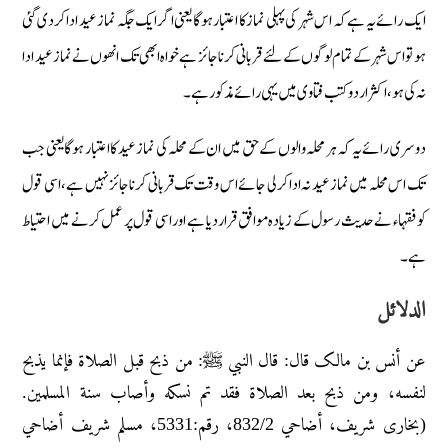
ایک رائے یہ ہے کہ اس شہر کی پہلی نماز کا اعتبار ہوگا یعنی اگر ایک جگہ نماز عید ادا کردی گئی
ہو تو اس شہر کے تمام لوگوں کے لئے قربانی کرنا جائز ہے خواہ ابھی تک انھوں نے نماز عید ادا
نہ کی ہو، اکثر اردو کتب فتاوی میں یہی رائے مذکور ہے۔
دوسری رائے یہ کہ ہر محلہ والوں کے حق میں ان کے محلہ کی نماز عید کا اعتبار ہوگا یعنی جب
تک اس محلہ میں نماز عید نہ ادا کرلی جائے اس وقت تک قربانی کرنا جائز نہیں ہے، اسی قول
کو فقہاء نے حدیث رسول کے زیادہ موافق قرار دیا ہے اور اسی قول پر عمل کرنے میں احتیاط
ہے۔
الدلائل
عن أنس بن مالک قال: قال النبي ﷺ: من ذبح قبل الصلاة فإنما یذبح
لنفسه، ومن ذبح بعد الصلاة فقد تم نسکه وأصاب سنة المسلمین.
(بخاری شریف، أضاحي 832/2، رقم:5331، مسلم شریف أضاحي