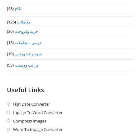
نکاح
(48)
معاملات
(126)
خرید وفروخت
(36)
دوسرے معاملات
(13)
سود وانشورنس
(19)
وراثت ووصيت
(58)
Useful Links
Hijri Date Converter
Opens
in
Inpage To Word Converter
Opens
a
in
Compress Images
Opens
new
a
in
Word To Inpage Converter
Opens
tab
new
a
in