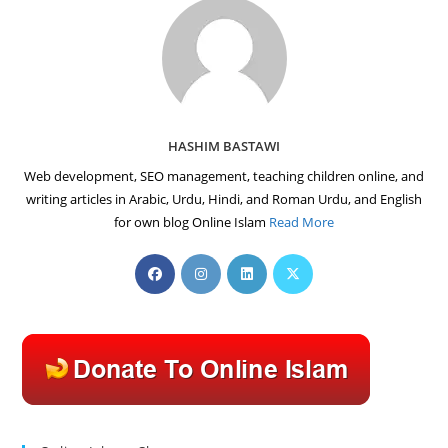
HASHIM BASTAWI
Web development, SEO management, teaching children online, and
writing articles in Arabic, Urdu, Hindi, and Roman Urdu, and English
for own blog Online Islam
Read More
Opens
Opens
Opens
Opens
in
in
in
in
a
a
a
a
new
new
new
new
tab
tab
tab
tab