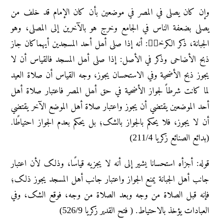
وإن کان یصلی في المصر في موضعین بأن کان الإمام قد خلف من
یصلی بضعفة الناس في الجامع وخرج هو بالآخرین إلی المصلی، وهو
الجبانة، ذکر الکرخيؒ: أنه إذا صلی أھل أحد المسجدین أیهماکان جاز
ذبح الأضاحی وذکر في الأصل: إذا صلی أھل المسجد فالقیاس أن لا
یجوز ذبح الأضحیة وفي الاستحسان یجوز، وجه القیاس أن صلاة العید
لما کانت شرطاً لجواز الأضحیة في حق أھل المصر فاعتبار صلاة أهل
أحد الموضعین یقتضي أن یجوز واعتبار صلاة أهل الموضع الآخر یقتضي
أن لا یجوز، فلا یحکم بالجواز بالشک؛ بل یحکم بعدم الجواز احتیاطًا.
(بدائع الصنائع زکریا 211/4)
قوله: أجزأه استحسانا یشیر إلی أنه لا یجزیه قیاسًا، وذلک لأن اعتبار
جانب أهل الجبانة یمنع الجواز واعتبار جانب أهل المسجد یجوز ذلک؛
فإنه قبل الصلاة من وجه وبعد الصلاة من وجه، فوقع الشک، وفي
العبادات یؤخذ بالاحتیاط. ( فتح القدیر زکریا 526/9)