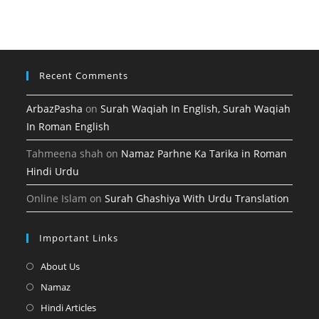
tab
new
a
tab
new
tab
Recent Comments
ArbazPasha
on
Surah Waqiah In English, Surah Waqiah
In Roman English
Tahmeena shah
on
Namaz Parhne Ka Tarika in Roman
Hindi Urdu
Online Islam
on
Surah Ghashiya With Urdu Translation
Important Links
Opens
About Us
in
Opens
Namaz
a
in
Opens
Hindi Articles
new