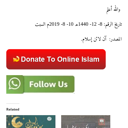
والله أعلم
تاريخ الرقم: 8- 12- 1440ھ 10- 8- 2019م السبت
المصدر: آن لائن إسلام.
Related