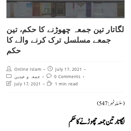
لگاتار تین جمعہ چھوڑنے کا حکم، تین
جمعے مسلسل ترک کرنے والے کا
حکم
Post
Post
Online Islam
July 17, 2021
author:
published:
Post
Post
جمعہ و عیدین
0 Comments
category:
comments:
Post
Reading
July 17, 2021
1 min read
last
time:
modified:
(سلسلہ نمبر: 547)
لگاتار تین جمعہ چھوڑنے کا حکم