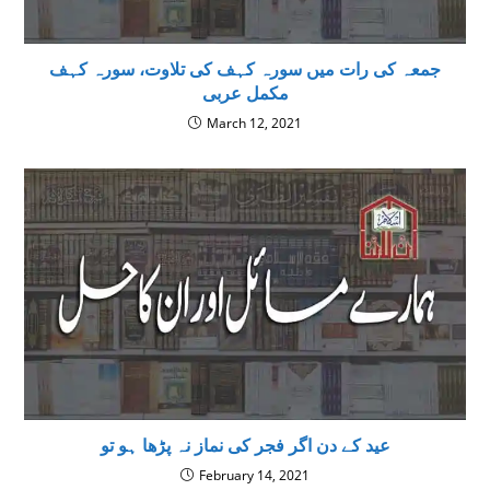
جمعہ کی رات میں سورہ کہف کی تلاوت، سورہ کہف
مکمل عربی
March 12, 2021
عید کے دن اگر فجر کی نماز نہ پڑھا ہو تو
February 14, 2021