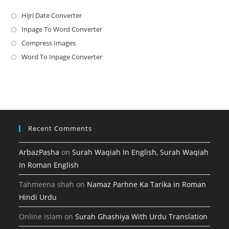
Hijri Date Converter
Opens
in
Inpage To Word Converter
Opens
a
in
Compress Images
Opens
new
a
in
Word To Inpage Converter
Opens
tab
new
a
in
tab
new
a
tab
new
tab
Recent Comments
ArbazPasha
on
Surah Waqiah In English, Surah Waqiah
In Roman English
Tahmeena shah
on
Namaz Parhne Ka Tarika in Roman
Hindi Urdu
Online Islam
on
Surah Ghashiya With Urdu Translation