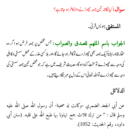
کیا لگاتار تین جمعہ چھوڑنے والا کافر ہوجاتا ہے؟
سوال:
اویس قرنی۔
المستفتی:
جس شخص پر جمعہ فرض ہو اگر وہ
الجواب باسم الملھم للصدق والصواب:
حقارۃً اور اہانۃً ایک جمعہ بھی چھوڑ دے تو کافر ہو جائے گا، اور بلا کسی عذر کے محض سستی وکاہلی
کی وجہ سے چھوڑے تو سخت گناہ ہوگا، حدیث شریف میں ہے کہ جو شخص تین جمعہ سستی کی
وجہ سے چھوڑ دے تو اللہ تعالیٰ اس کے دل پر مہر لگا دیتے ہیں۔
الدلائل
عن أبي الجعد الضمري -وكانت له صحبة- أن رسول الله صلى الله عليه
وسلم قال : ” من ترك ثلاث جمع تهاونا بها طبع الله على قلبه. (سنن أبي
داود، رقم الحديث: 1052).