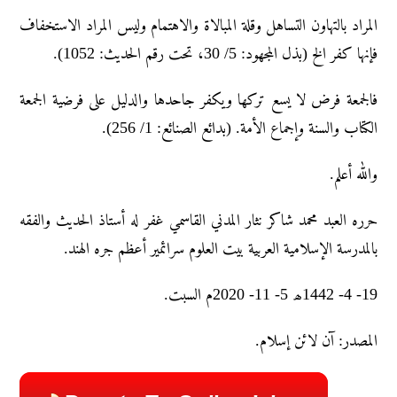
المراد بالتهاون التساهل وقلة المبالاۃ والاهتمام ولیس المراد الاستخفاف
فإنها کفر الخ (بذل المجهود: 5/ 30، تحت رقم الحدیث: 1052).
فالجمعة فرض لا يسع تركها ويكفر جاحدها والدليل على فرضية الجمعة
الكتاب والسنة وإجماع الأمة. (بدائع الصنائع: 1/ 256).
والله أعلم.
حرره العبد محمد شاکر نثار المدني القاسمي غفر له أستاذ الحديث والفقه
بالمدرسة الإسلامية العربية بيت العلوم سرائمير أعظم جره الهند.
19- 4- 1442ھ 5- 11- 2020م السبت.
المصدر: آن لائن إسلام.