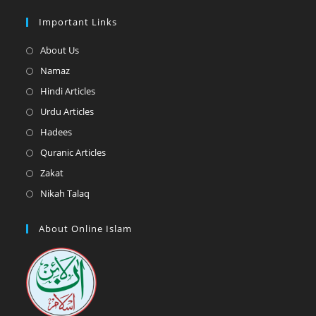
Important Links
Opens
About Us
in
Opens
Namaz
a
in
Opens
Hindi Articles
new
a
in
Opens
Urdu Articles
tab
new
a
in
Opens
Hadees
tab
new
a
in
Opens
Quranic Articles
tab
new
a
in
Opens
Zakat
tab
new
a
in
Opens
Nikah Talaq
tab
new
a
in
tab
new
a
About Online Islam
tab
new
tab