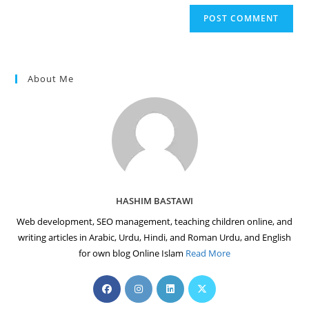
website
comment
URL
(optional)
About Me
HASHIM BASTAWI
Web development, SEO management, teaching children online, and
writing articles in Arabic, Urdu, Hindi, and Roman Urdu, and English
for own blog Online Islam
Read More
Opens
Opens
Opens
Opens
in
in
in
in