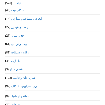
(578)
عبادات
(48)
احکام میت
(14)
اوقاف ، مساجد و مدارس
(27)
جمعہ و عیدین
(21)
حج وعمرہ
(64)
ذبیحہ وقربانی
(83)
زکاة و صدقات
(38)
طہارت
(3)
قسم و نذر
(193)
نماز، اذان واقامت
(99)
وزرہ ،تراويح، اعتكاف
(9)
عقائد و ایمانیات
(79)
متفرقات