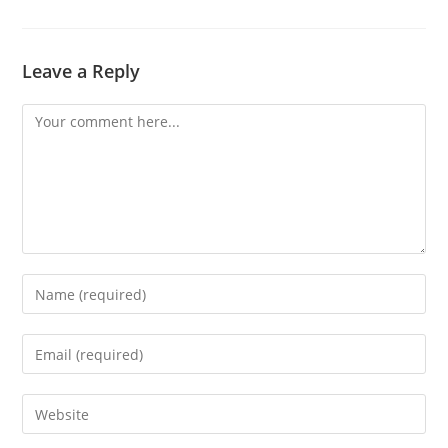
Leave a Reply
Comment
Enter
your
name
Enter
or
your
username
email
Enter
to
address
your
comment
to