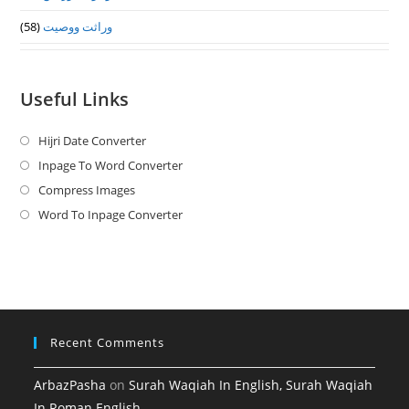
(58)
وراثت ووصيت
Useful Links
Hijri Date Converter
Opens
in
Inpage To Word Converter
Opens
a
in
Compress Images
Opens
new
a
in
Word To Inpage Converter
Opens
tab
new
a
in
tab
new
a
tab
new
tab
Recent Comments
ArbazPasha
on
Surah Waqiah In English, Surah Waqiah
In Roman English