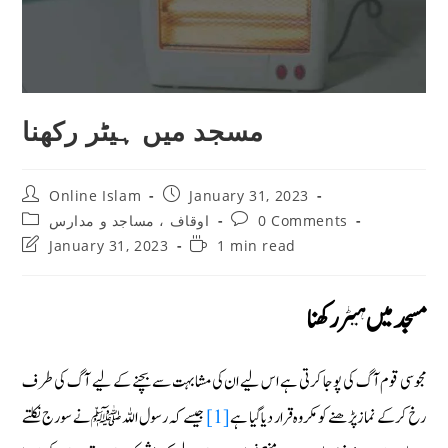
مسجد میں ہیٹر رکھنا
Post
Post
Online Islam
January 31, 2023
author:
published:
Post
Post
اوقاف ، مساجد و مدارس
0 Comments
category:
comments:
Post
Reading
January 31, 2023
1 min read
last
time:
modified:
مسجد میں ہیٹر رکھنا
مجوسی قوم آگ کی پوجا کرتی ہے اس لیے ان کی مشابہت سے بچنے کے لیے آگ کی طرف
جیسے کہ رسول اللہ ﷺ نے سورج نکلتے
[1]
رخ کرکے نماز پڑھنے کو مکروہ قرار دیا گیا ہے