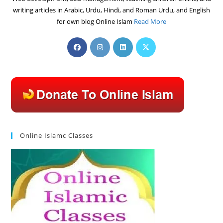
writing articles in Arabic, Urdu, Hindi, and Roman Urdu, and English
for own blog Online Islam
Read More
Opens
Opens
Opens
Opens
in
in
in
in
a
a
a
a
new
new
new
new
tab
tab
tab
tab
Online Islamc Classes