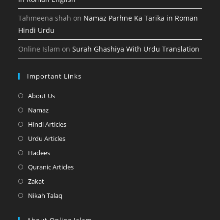
Tahmeena shah
on
Namaz Parhne Ka Tarika in Roman
Hindi Urdu
Online Islam
on
Surah Ghashiya With Urdu Translation
Important Links
Opens
About Us
in
Opens
Namaz
a
in
Opens
Hindi Articles
new
a
in
Opens
Urdu Articles
tab
new
a
in
Opens
Hadees
tab
new
a
in
Opens
Quranic Articles
tab
new
a
in
Opens
Zakat
tab
new
a
in
Opens
Nikah Talaq
tab
new
a
in
tab
new
a
About Online Islam