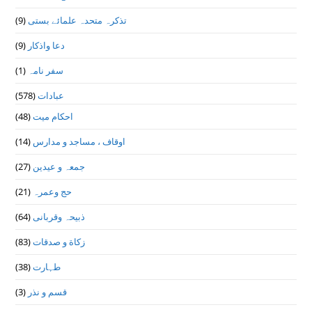
(9)
تذكرہ متحدہ علمائے بستى
(9)
دعا واذكار
(1)
سفر نامہ
(578)
عبادات
(48)
احکام میت
(14)
اوقاف ، مساجد و مدارس
(27)
جمعہ و عیدین
(21)
حج وعمرہ
(64)
ذبیحہ وقربانی
(83)
زکاة و صدقات
(38)
طہارت
(3)
قسم و نذر