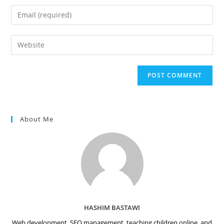
name
Enter
or
your
username
email
Enter
to
address
your
comment
to
website
comment
URL
(optional)
About Me
HASHIM BASTAWI
Web development, SEO management, teaching children online, and