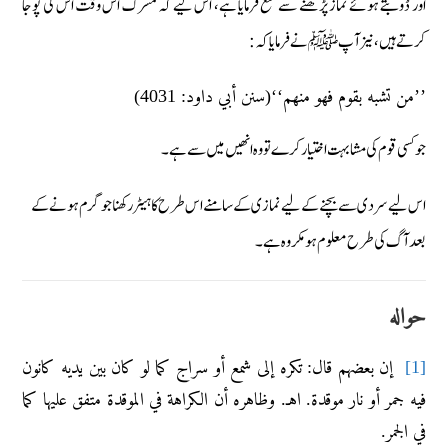
اور ڈوبتے ہوئے نماز پڑھنے سے منع فرمایا ہے، اس لیے کہ مشرک اس وقت اس کی پوجا
کرتے ہیں، نیز آپ ﷺ نے فرمایا کہ:
’’من تشبه بقوم فھو منھم‘‘(سنن أبي داود: 4031)
جو کسی قوم کی مشابہت اختیار کرے تو وہ انھیں میں سے ہے۔
اس لیے سردی سے بچنے کے لیے نمازی کے سامنے اس طرح کا ہیٹر رکھنا جو گرم ہونے کے
بعد آگ کی طرح معلوم ہومکروہ ہے۔
حواله
إن بعضهم قال: تكره إلى شمع أو سراج كما لو كان بين يديه كانون
[1]
فيه جمر أو نار موقدة. اهـ. وظاهره أن الكراهة في الموقدة متفق عليها كما
في الجمر.