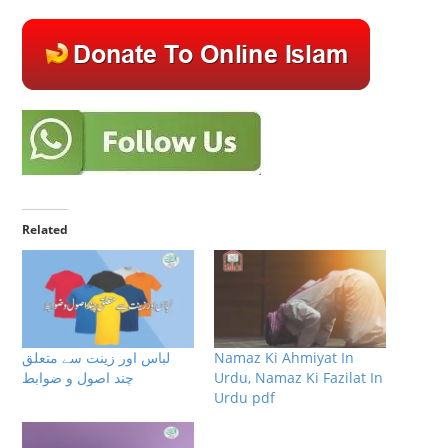
Related
لباس اور زینت سے متعلق
Namaz Ki Ahmiyat In
چند اصول و ضوابط
Urdu, Namaz Ki Fazilat In
Urdu pdf