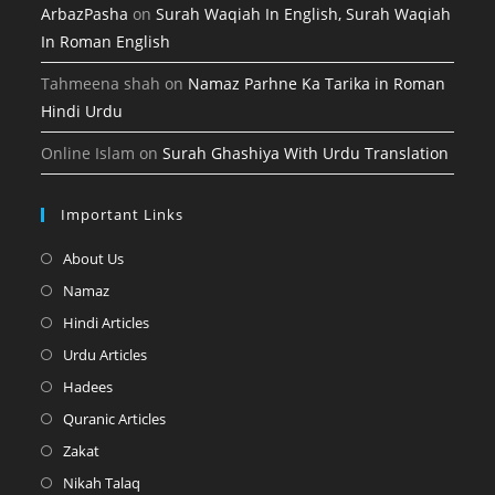
ArbazPasha
on
Surah Waqiah In English, Surah Waqiah
In Roman English
Tahmeena shah
on
Namaz Parhne Ka Tarika in Roman
Hindi Urdu
Online Islam
on
Surah Ghashiya With Urdu Translation
Important Links
Opens
About Us
in
Opens
Namaz
a
in
Opens
Hindi Articles
new
a
in
Opens
Urdu Articles
tab
new
a
in
Opens
Hadees
tab
new
a
in
Opens
Quranic Articles
tab
new
a
in
Opens
Zakat
tab
new
a
in
Opens
Nikah Talaq