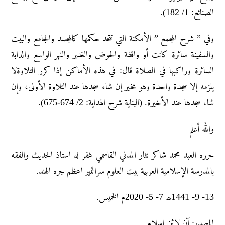
الصنائع: 1/ 182).
وفي ” شرح المجمع ” الأمكنة التي تتحد حكمها كالمجسد والجامع والبيت
والسفينة سائرة كانت أو واقفة والحوض والغدير والنهر الواسع والدابة
السائرة وراكبها في الصلاة قال: في هذه الأماكن إذا كرر التلاوةلا
يلزمه إلا سجدة واحدة وهو مخير إن شاء سجدها عند التلاوة الأولى، وإن
شاء سجدها عند الأخيرة. (البناية شرح الهداية: 2/ 674-675).
واللہ أعلم
حرره العبد محمد شاکر نثار المدني القاسمي غفر له استاذ الحديث والفقه
بالمدرسة الإسلامية العربية بيت العلوم سرائمير اعظم جره الهند.
13- 9- 1441ھ 7- 5- 2020م الخمیس.
المصدر: آن لائن إسلام.