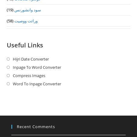
(19)
سود وانشورنس
(58)
وراثت ووصيت
Useful Links
Hijri Date Converter
Opens
in
Inpage To Word Converter
Opens
a
in
Compress Images
Opens
new
a
in
Word To Inpage Converter
Opens
tab
new
a
in
tab
new
a
tab
new
tab
Recent Comments