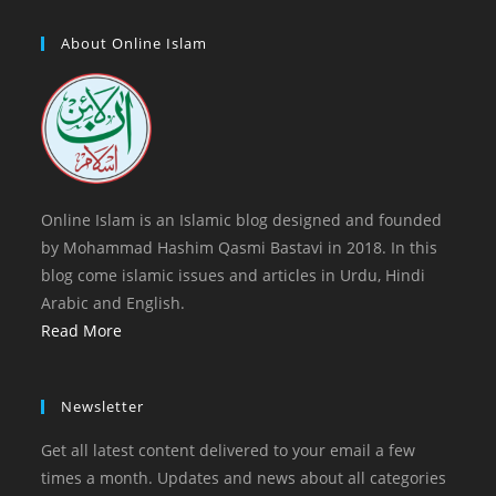
tab
new
a
in
tab
new
a
About Online Islam
tab
new
tab
Online Islam is an Islamic blog designed and founded
by Mohammad Hashim Qasmi Bastavi in 2018. In this
blog come islamic issues and articles in Urdu, Hindi
Arabic and English.
Read More
Newsletter
Get all latest content delivered to your email a few
times a month. Updates and news about all categories