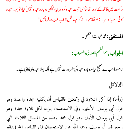
رکعت میں فاتحہ کے بعد اتفاقاً اسی آیت سجدہ کو دہرایا، لیکن دوبارہ سجدہ نہیں کیا، تو پہلا سجدہ
کافی ہے یا دوسرا لازم تھا؟ برائے کرم مدلل جواب عنایت فرمائیں!
محمد عبد اللہ اعظمی۔
المستفتی:
باسم الملھم للصدق والصواب:
الجواب
امام صاحب نے صحیح کیا، دوبارہ سجدہ کی ضرورت نہیں ہے بلکہ پہلا سجدہ ہی کافی ہے۔
الدلائل
(وأما) إذا كرر التلاوة في ركعتين فالقياس أن يكفيه سجدة واحدة وهو
قول أبي يوسف الأخير، وفي الاستحسان يلزمه لكل تلاوة سجدة وهو
قول أبي يوسف الأول وهو قول محمد وهذه من المسائل الثلاث التي
رجع فيها أبو يوسف رحمه ﷲ عن الاستحسان إلى القیاس الخ (بدائع