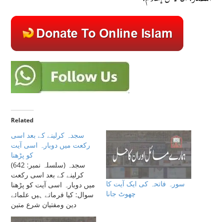
Related
سجدہ کرلینے کے بعد اسی
رکعت میں دوبارہ اسی آیت
کو پڑھنا
(سلسلہ نمبر: 642) سجدہ
کرلینے کے بعد اسی رکعت
سورہ فاتحہ کی ایک آیت کا
میں دوبارہ اسی آیت کو پڑھنا
چھوٹ جانا
سوال: کیا فرماتے ہیں علمائے
دین ومفتیان شرع متین
مسئلہ ذیل کے بارے میں: امام