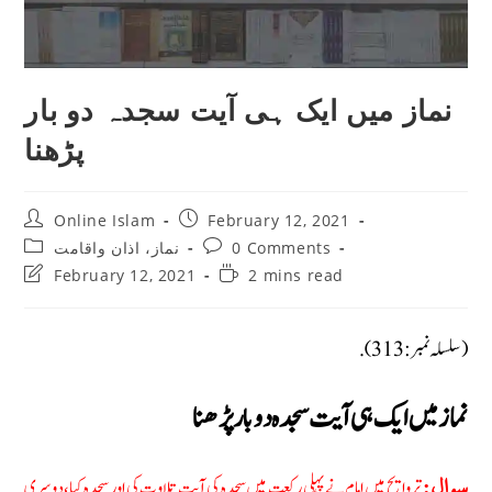
نماز میں ایک ہی آیت سجدہ دو بار
پڑھنا
Post
Post
Online Islam
February 12, 2021
author:
published:
Post
Post
نماز، اذان واقامت
0 Comments
category:
comments:
Post
Reading
February 12, 2021
2 mins read
last
time:
modified:
(سلسلہ نمبر: 313).
نماز میں ایک ہی آیت سجدہ دو بار پڑھنا
تروایح میں امام نے پہلی رکعت میں سجدہ کی آیت تلاوت کی اور سجدہ کیا،دوسری
سوال: