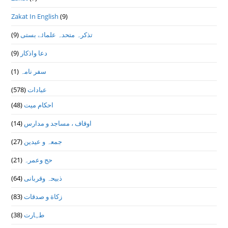
Zakat In English
(9)
(9)
تذكرہ متحدہ علمائے بستى
(9)
دعا واذكار
(1)
سفر نامہ
(578)
عبادات
(48)
احکام میت
(14)
اوقاف ، مساجد و مدارس
(27)
جمعہ و عیدین
(21)
حج وعمرہ
(64)
ذبیحہ وقربانی
(83)
زکاة و صدقات
(38)
طہارت