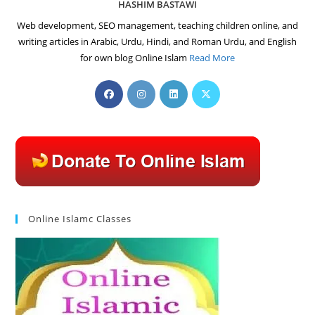
HASHIM BASTAWI
Web development, SEO management, teaching children online, and
writing articles in Arabic, Urdu, Hindi, and Roman Urdu, and English
for own blog Online Islam
Read More
Opens
Opens
Opens
Opens
in
in
in
in
a
a
a
a
new
new
new
new
tab
tab
tab
tab
Online Islamc Classes