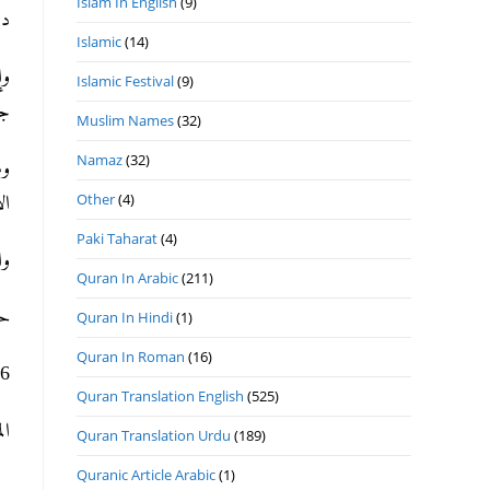
Islam In English
(9)
د).
Islamic
(14)
وإ
Islamic Festival
(9)
).
Muslim Names
(32)
Namaz
(32)
وم
Other
(4)
ا).
Paki Taharat
(4)
وا
Quran In Arabic
(211)
ح.
Quran In Hindi
(1)
Quran In Roman
(16)
ھ 9- 6- 2020م الث.
Quran Translation English
(525)
ا.
Quran Translation Urdu
(189)
Quranic Article Arabic
(1)