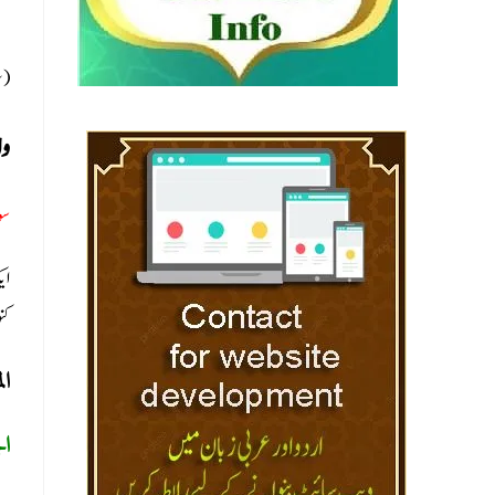
سل)
وا
س:
کن
ا:
ال