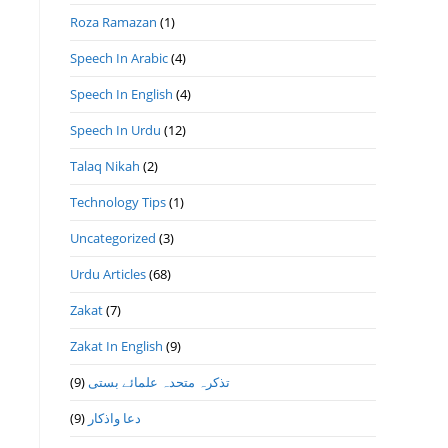
Roza Ramazan
(1)
Speech In Arabic
(4)
Speech In English
(4)
Speech In Urdu
(12)
Talaq Nikah
(2)
Technology Tips
(1)
Uncategorized
(3)
Urdu Articles
(68)
Zakat
(7)
Zakat In English
(9)
(9)
تذكرہ متحدہ علمائے بستى
(9)
دعا واذكار