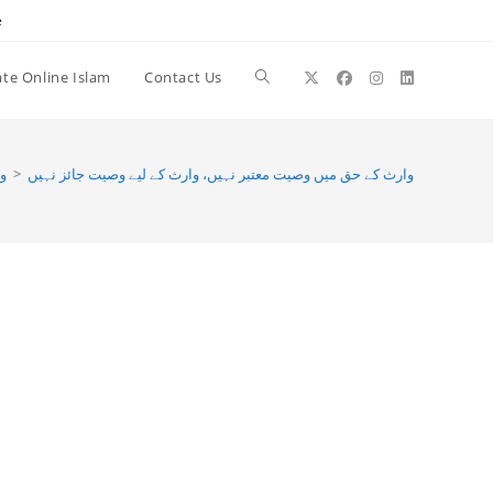
e
te Online Islam
Contact Us
Toggle
website
و
>
وارث کے حق میں وصیت معتبر نہیں، وارث کے لیے وصیت جائز نہیں
search