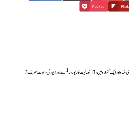
Pocket
Flip
ایک خاتون کا انتقال ہوا اس حال میں کہ اس کے شوہر، 6 بیٹیاں (4 منکوحہ 2 کنواری) اور تین بیٹے 2 شادی شدہ اور ایک کنوارہ ہیں، 3 لاکھ مالیت کا زیور ورقم ہے اور زیور کی وصیت صرف 3