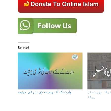
Related
رکہ میں شمار
وارث کے لئے وصیت كى شرعى حيثيت
ہوگا