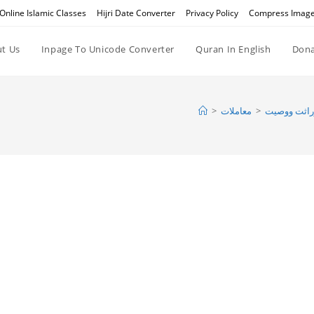
Online Islamic Classes
Hijri Date Converter
Privacy Policy
Compress Imag
t Us
Inpage To Unicode Converter
Quran In English
Dona
>
معاملات
>
راثت ووصيت