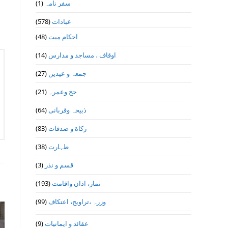
(1)
سفر نامہ
(578)
عبادات
(48)
احکام میت
(14)
اوقاف ، مساجد و مدارس
(27)
جمعہ و عیدین
(21)
حج وعمرہ
(64)
ذبیحہ وقربانی
(83)
زکاة و صدقات
(38)
طہارت
(3)
قسم و نذر
(193)
نماز، اذان واقامت
(99)
وزرہ ،تراويح، اعتكاف
(9)
عقائد و ایمانیات