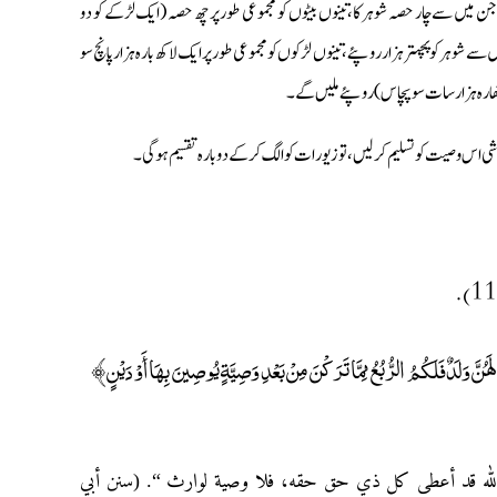
ن میں سے چار حصہ شوہر کا، تینوں بیٹوں کو مجموعی طور پر چھ حصہ (ایک لڑکے کو دو
 شوہر کو پچہتر ہزار روپئے، تینوں لڑکوں کو مجموعی طور پر ایک لاکھ بارہ ہزار پانچ سو
( اٹھارہ ہزار سات سو پچاس) روپئے ملیں گے۔
 بخوشی اس وصیت کو تسلیم کرلیں، تو زیورات کو الگ کرکے دوبارہ تقسیم ہوگی۔
 وَلَدٌ فَلَكُمُ الرُّبُعُ مِمَّا تَرَكْنَ مِنْ بَعْدِ وَصِيَّةٍ يُوصِينَ بِهَا أَوْ دَيْنٍ
الله قد أعطى كل ذي حق حقه، فلا وصية لوارث “. (سنن أبي