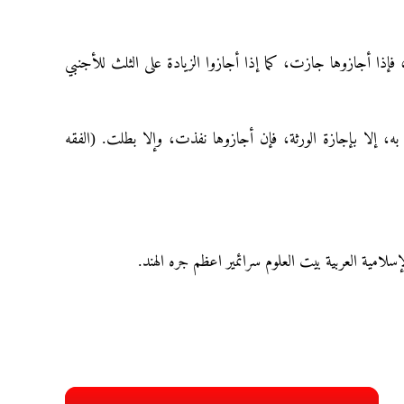
فإذا أجازوها جازت، كما إذا أجازوا الزيادة على الثلث للأجنبي
ه، إلا بإجازة الورثة، فإن أجازوها نفذت، وإلا بطلت. (الفقه
لإسلامية العربية بيت العلوم سرائمير اعظم جره الهند