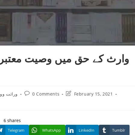
وارث کے حق میں وصیت معتبر 
Post
Post
وراثت وو
0 Comments
February 15, 2021
:
comments:
last
modified:
6
shares
Telegram
WhatsApp
LinkedIn
Tumblr