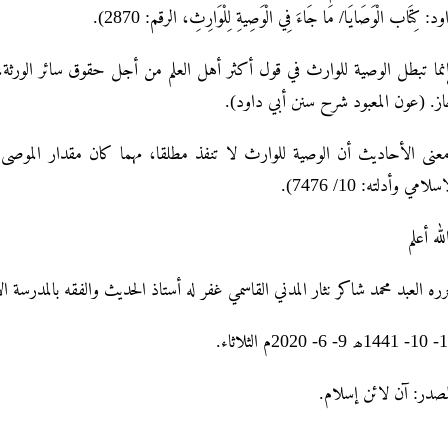
اود: كِتَاب الْوَصَايَا/ مَا جَاءَ فِي الْوَصِيةِ لِلْوَارِثِ، الرقم: 2870
نما تبطل الوصية للوارث في قول أكثر أهل العلم من أجل حقوق سائر الورثة، 
جاز. (عون المعبود شرح سنن أبي داود
عنى الأحاديث أن الوصية للوارث لا تنفذ مطلقا، مهما كان مقدار الموصى ب
لاسلامي وأدلته: 10/ 7476
لله أعلم
رره العبد محمد شاکر نثار المدني القاسمي غفر له أستاذ الحديث والفقه بالمدرسة ا
16- 10- 1441لاثاء
لمصدر: آن لائن إسلام