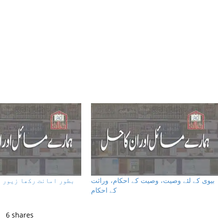
بیوی کے لئے وصیت، وصیت کے احکام، وراثت
بطور امانت رکھا زیور ت
کے احکام
6
shares