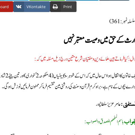
board
VKontakte
Print
(سلہ نمبر: 361
رث کے حق میں وصیت معتبر نہیں
وال: کیا فرماتے ہین علمائے دین ومفتیان شرع متین درج زیل مسئلہ میں کہ
وارے بچوں کے نام ہے، براہ کرم قرآن وسنت کی روشنی مین تقسیم فرما کر ممنون فرمائیں نوزش ہوگی۔
عامر عزیز سلطانپور
لمستفتی
باسم الملھم للصدق والصواب:
جواب