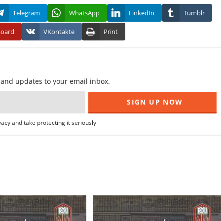
Telegram
WhatsApp
LinkedIn
Tumblr
board
VKontakte
Print
f and updates to your email inbox.
acy and take protecting it seriously