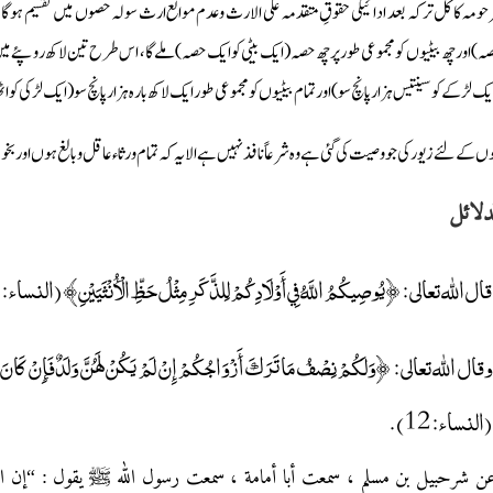
حومہ کا کل ترکہ بعد ادائیگی حقوقِ متقدمہ علی الارث وعدم موانع ارث سولہ حصوں میں تقسیم ہوگا ج
ہ) اور چھ بیٹیوں کو مجموعی طور پر چھ حصہ (ایک بیٹی کو ایک حصہ) ملے گا، اس طرح تین لاکھ روپئے میں سے
ک لڑکے کو سینتیس ہزار پانچ سو) اور تمام بیٹیوں کو مجموعی طور ایک لاکھ بارہ ہزار پانچ سو (ایک لڑکی کو
وں کے لئے زیور کی جو وصیت کی گئی ہے وہ شرعاً نافذ نہیں ہے الا یہ کہ تمام ورثاء عاقل وبالغ ہوں اور
دلائل
قال الله تعالى: ﴿يُوصِيكُمُ اللَّهُ فِي أَوْلَادِكُمْ لِلذَّكَرِ مِثْلُ حَظِّ الْأُنْثَيَيْنِ﴾ (النساء: 11).
وقال الله تعالى: ﴿وَلَكُمْ نِصْفُ مَا تَرَكَ أَزْوَاجُكُمْ إِنْ لَمْ يَكُنْ لَهُنَّ وَلَدٌ فَإِنْ كَانَ لَهُنَّ﴾
(النساء: 12).
 شرحبيل بن مسلم ، سمعت أبا أمامة ، سمعت رسول الله ﷺ يقول : “إن 