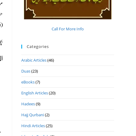
مر
حص
ای
Call For More Info
بچ
Categories
ال
Arabic Articles
(46)
Duas
(23)
eBooks
(7)
English Articles
(20)
Hadees
(9)
Hajj Qurbani
(2)
Hindi Articles
(25)
عن