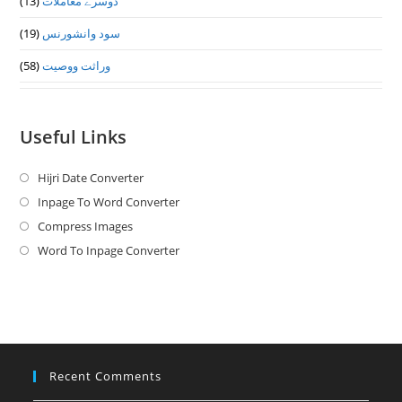
دوسرے معاملات
(13)
سود وانشورنس
(19)
وراثت ووصيت
(58)
Useful Links
Hijri Date Converter
Opens
in
Inpage To Word Converter
Opens
a
in
Compress Images
Opens
new
a
in
Word To Inpage Converter
Opens
tab
new
a
in
tab
new
a
tab
new
tab
Recent Comments