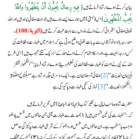
بیان کرتے ہوے ارشاد فرماتے ہیں
{ فِيهِ رِجالٌ يُحِبُّونَ أَنْ يَتَطَهَّرُوا وَاللَّهُ
اس (بستى )میں ہما رے ایسے بندے ہیں جو بہت صفائی پسند ہیں اور اللہ
يُحِبُّ الْمُطَّهِّرِينَ}
تعالی صفائی وستھرائی کرنے والے بندوں سے بہت محبت کرتے ہیں
۔
(التوبة:108)
مندرجہ بالا دونو آیتوں سے یہ بات بخوبی واضح ہوتی ہے کہ اسلام میں طہارت و نظافت کی
کس درجہ اہمیت ہے ،اور اسکا اہتمام کرنے والے اللہ کے نزدیک کتنے محبوب ہیں !اسی طرح
اللہ کے نبی نے امت کو طہارت ونظافت کی تعلیم دیتے ہوے ارشاد فرمایا :” الطُّهُورُ شَطْرُ
الْإِيمَانِ الحديث”
[2]
صفائی آدھاایمان ہے۔ايك دوسرى جگہ ارشاد ہے “مِفْتَاحُ الصَّلَاةِ
نماز كى كنجى طہارت وپاگيزگى ہے.
الطُّهُورُ الحديث.”
[3]
حضرت شاہ صاحب اپنی بے نظیر کتاب (حجة الله البالغة) میں تحریر فرما تے ہیں
کہ:”طہارت کی تین قسمیں ہیں (١) حدث سے طہارت یعنی جن حا لتوں میں غسل یا وضو
واجب یا مستحب ہے ۔ان حالتوں میں غسل اور وضو کرکے شرعی طہا رت وپا کیزگی حا صل
کرنا۔(٢)ظاہری نجاست اور گندگی سے جسم اور کپڑوں کو پاک کرنا ۔(٣)جسم کے مختلف