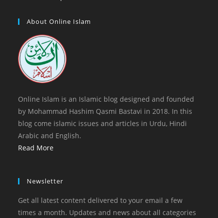
tab
new
a
in
tab
new
a
About Online Islam
tab
new
tab
Online Islam is an Islamic blog designed and founded
by Mohammad Hashim Qasmi Bastavi in 2018. In this
blog come islamic issues and articles in Urdu, Hindi
Arabic and English.
Read More
Newsletter
Get all latest content delivered to your email a few
times a month. Updates and news about all categories