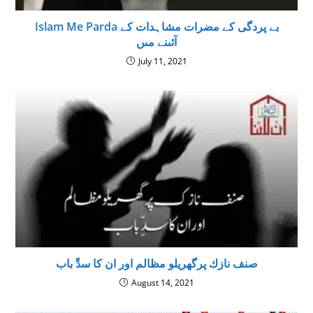
Islam Me Parda بے پردگى كے مضرات مشاہدات كے
آئىنے مىں
July 11, 2021
صنف نازك پرگھريلو مظالم اور ان كا سدِّ باب
August 14, 2021