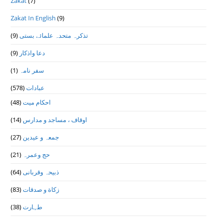
Zakat
(7)
Zakat In English
(9)
تذكرہ متحدہ علمائے بستى
(9)
دعا واذكار
(9)
سفر نامہ
(1)
عبادات
(578)
احکام میت
(48)
اوقاف ، مساجد و مدارس
(14)
جمعہ و عیدین
(27)
حج وعمرہ
(21)
ذبیحہ وقربانی
(64)
زکاة و صدقات
(83)
طہارت
(38)