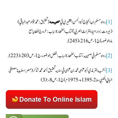
[1]
رواه مسلم بن الحجاج أبو الحسن القشيري في
(تحقيق :محمد فؤاد عبد الباقي)
صحيحه
(بيروت:داراحياء التراث العربي)كتاب الطهارة، باب:خروج الخطايا مع
ماءالوضوء)ج1،ص216، (245).
[2]
رواه مسلم في صحيحه، كتاب الطهارة،باب: فضل الوضوء،ج1،ص203،(223).
[3]
أخرجه الترمذي أبو عيسى محمد بن عيسى في سننه تحقيق أحمد محمد شاكر (مصر: مطبعة مصطفى
البابي الحلبي،ط2، 1395ه-1975م)ج1،ص8 ،:(3)