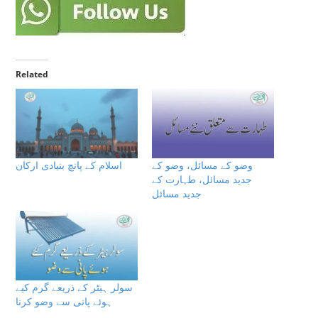
Related
وضو کے مسائل، وضو کے
اسلام كے پانچ بنيادى اركان
جدید مسائل، طہارت کے
جدید مسائل
سولر ہیٹر کے ذریعے گرم کیے
ہوئے پانی سے وضو کرنا