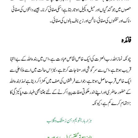
حصوں میں جو گندگیاں اور میل وکچیل ہوتا رہتاہے اسکی صفائی کرنا ۔جیسے دانتوں کی صفائی
،ناک اور نتھنوں کی صفائی ،ناخن اور زیر ناف بالوں کی صفائی۔
فائدہ
چونکہ نماز اللہ رب العزت کی ایک خاص الخاص عبادت ہے،اس میں بندہ اللہ کے بے انتہا
قریب ہوتا ہے ،اس سے سرگوشی اور مناجات کرتاہے ،نیز اس حالت میں اسے ملأ اعلی سے
ایک خاص قرب حاصل ہوتا ہے ،جو اسے فرشتوں کی صف میں کھڑا کردیتا ہے لہذابندہ اللہ
کے حضور حاضری اور اپنے اندر ملکوتی صفات پیدا کرنے کے لئے جتنا بھی طہارت و پاکیزگی کا
اہتمام کرے کم ہے ، کیونکہ :
ہزار بار بشویم دہن زمشک وگلاب
ہنوز نام تو گفتن کمال بے ادبیست