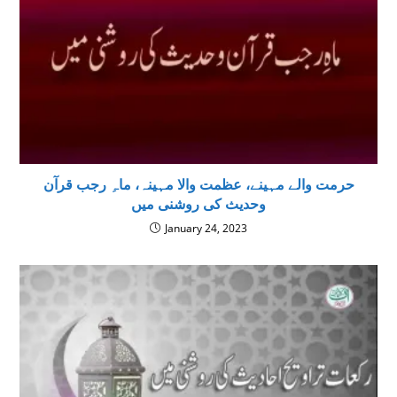
حرمت والے مہینے، عظمت والا مہینہ، ماہِ رجب قرآن
وحديث كى روشنى ميں
January 24, 2023