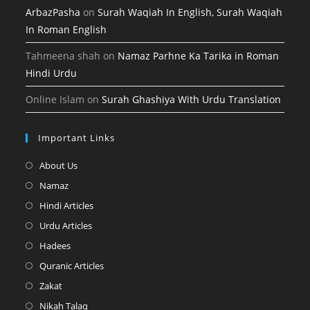
ArbazPasha
on
Surah Waqiah In English, Surah Waqiah
In Roman English
Tahmeena shah
on
Namaz Parhne Ka Tarika in Roman
Hindi Urdu
Online Islam
on
Surah Ghashiya With Urdu Translation
Important Links
Opens
About Us
in
Opens
Namaz
a
in
Opens
Hindi Articles
new
a
in
Opens
Urdu Articles
tab
new
a
in
Opens
Hadees
tab
new
a
in
Opens
Quranic Articles
tab
new
a
in
Opens
Zakat
tab
new
a
in
Opens
Nikah Talaq