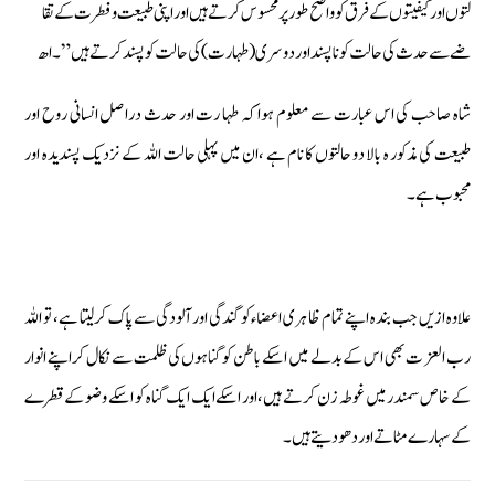
لتوں اور کیفیتوں کے فرق کو واضح طور پر محسوس کرتے ہیں اور اپنی طبیعت و فطرت کے تقا
ضے سے حدث کی حالت کو ناپسند اور دوسری (طہا رت )کی حا لت کوپسند کرتے ہیں ”۔اھ
شاہ صاحب کی اس عبارت سے معلوم ہوا کہ طہا رت اور حدث دراصل انسانی روح اور
طبیعت کی مذکور ہ بالا دو حالتوں کا نام ہے ،ان میں پہلی حالت اللہ کے نزدیک پسندیدہ اور
محبوب ہے۔
علاوہ ازیں جب بندہ اپنے تمام ظا ہری اعضاء کو گندگی اور آلودگی سے پاک کرلیتا ہے، تو اللہ
رب العز ت بھی اس کے بدلے میں اسکے باطن کو گناہوں کی ظلمت سے نکال کراپنے انوار
کے خاص سمندرمیں غوطہ زن کرتے ہیں،اور اسکے ایک ایک گناہ کو اسکے وضو کے قطرے
کے سہارے مٹاتے اور دھو دیتے ہیں ۔