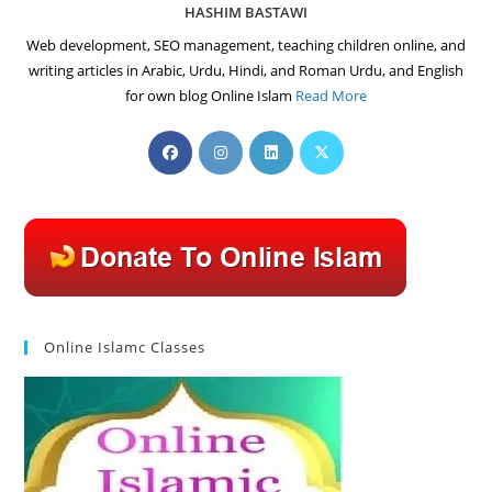
HASHIM BASTAWI
Web development, SEO management, teaching children online, and
writing articles in Arabic, Urdu, Hindi, and Roman Urdu, and English
for own blog Online Islam
Read More
Opens
Opens
Opens
Opens
in
in
in
in
a
a
a
a
new
new
new
new
tab
tab
tab
tab
Online Islamc Classes