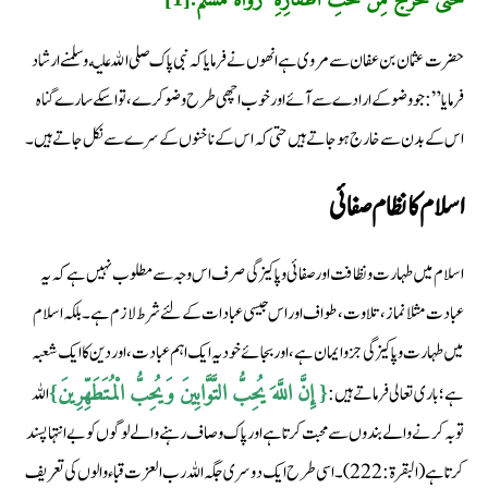
حضرت عثمان بن عفان سے مروی ہے انھو ں نے فرمایا کہ نبی پاک صلى الله عليه وسلمنےارشاد
فرمایا ”:جووضو کے ارادے سے آئے اور خوب اچھی طرح وضو کرے ،تو اسکے سارے گنا ہ
اس کے بدن سے خارج ہو جاتے ہیں حتی کہ اس کے نا خنوں کے سرے سے نکل جا تے ہیں ۔
اسلام كا نظام صفائی
اسلام میں طہارت و نظافت اور صفائی و پا کیزگی صرف اس وجہ سے مطلوب نہیں ہے کہ یہ
عبادت مثلا نماز ،تلاوت ،طواف اوراس جیسی عبادات کے لئے شرط لازم ہے۔ بلکہ اسلام
میں طہارت و پا کیزگی جزو ایمان ہے ،اور بجائے خود یہ ایک اہم عبادت ،اور دین کا ایک شعبہ
ہے؛باری تعالی فرما تے ہیں :
اللہ
{ إِنَّ اللَّهَ يُحِبُّ التَّوَّابِينَ وَيُحِبُّ الْمُتَطَهِّرِينَ}
توبہ کرنے والے بندوں سے محبت کرتا ہے اور پاک وصاف رہنے والے لوگوں کو بے انتہا پسند
کرتا ہے(البقرة:222) ۔اسی طرح ایک دوسری جگہ اللہ رب العزت قباء والوں کی تعریف