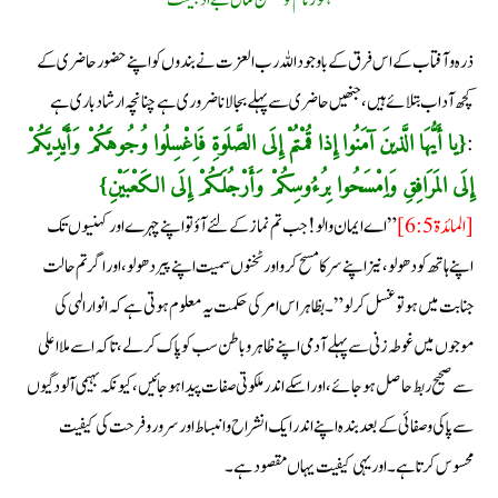
ذرہ وآفتاب کے اس فرق کے باوجود اللہ رب العزت نے بندوں کو اپنے حضور حاضری کے
کچھ آداب بتلائے ہیں ،جنھیں حاضری سے پہلے بجا لا نا ضروری ہے چنانچہ ارشاد باری ہے
:
{يا أَيُّهَا الَّذينَ آمَنُوا إِذا قُمْتُمْ إِلَى الصَّلَوةِ فَاِغْسِلُوا وُجُوهَكُمْ وَأَيْدِيَكُمْ
إِلَى المَرَافِقِ وَاِمْسَحُوا بِرُءُوسِكُمْ وَأَرْجُلَكُمْ إِلَى الكَعْبَيْنِ}
[المائدة 5: 6]
”اے ایمان والو! جب تم نماز کے لئے آؤتو اپنے چہرے اور کہنیوں تک
اپنے ہا تھ کو دھو لو ،نیز اپنے سر کا مسح کرو اور ٹخنوں سمیت اپنے پیر دھو لو ،اور اگر تم حالت
جنابت میں ہو تو غسل کرلو”۔بظاہر اس امر کی حکمت یہ معلوم ہوتی ہے کہ انوار الہی کی
موجوں میں غوطہ زنی سے پہلے آدمی اپنے ظاہر و باطن سب کو پاک کرلے ،تاکہ اسے ملا اعلی
سے صحیح ربط حاصل ہوجا ئے ،اور اسکے اندر ملکوتی صفات پیدا ہو جائیں ،کیونکہ بہیمی آلودگیوں
سے پاکی وصفائی کے بعدبندہ اپنے اندر ایک انشراح و انبساط اور سرور وفرحت کی کیفیت
محسوس کرتا ہے ۔اور یہی کیفیت یہا ں مقصود ہے۔