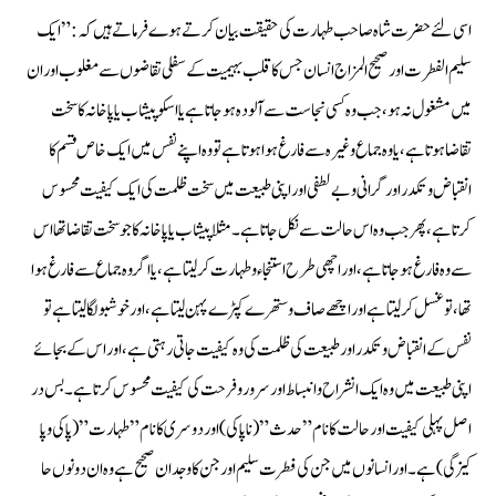
اسی لئے حضرت شاہ صاحب طہا رت کی حقیقت بیان کرتے ہوے فرما تے ہیں کہ:” ایک
سلیم الفطرت اور صحیح المزا ج انسان جس کا قلب بہیمیت کے سفلی تقاضوں سے مغلوب اور ان
میں مشغول نہ ہو ،جب وہ کسی نجا ست سے آلودہ ہوجا تا ہے یا اسکو پیشاب یا پا خا نہ کا سخت
تقاضا ہوتا ہے ،یا وہ جماع وغیرہ سے فارغ ہوا ہوتا ہے تو وہ اپنے نفس میں ایک خاص قسم کا
انقباض و تکدر اور گرانی و بے لطفی اور اپنی طبیعت میں سخت ظلمت کی ایک کیفیت محسوس
کرتا ہے ،پھر جب وہ اس حا لت سے نکل جاتا ہے ۔مثلا پیشاب یا پا خانہ کا جو سخت تقا ضا تھا اس
سے وہ فارغ ہوجاتا ہے ،اور اچھی طرح استنجاء و طہارت کر لیتا ہے ،یا اگر وہ جماع سے فارغ ہوا
تھا ،تو غسل کرلیتا ہے اور اچھے صاف وستھرے کپڑے پہن لیتاہے ،اور خوشبولگا لیتا ہے تو
نفس کے انقباض و تکدر اورطبیعت کی ظلمت کی وہ کیفیت جا تی رہتی ہے، اور اس کے بجا ئے
اپنی طبیعت میں وہ ایک انشراح وانبساط اور سرور وفرحت کی کیفیت محسوس کرتا ہے ۔بس در
اصل پہلی کیفیت اور حالت کا نام” حدث”(نا پا کی ) اور دوسری کا نام ”طہا رت ”(پا کی و پا
کیزگی )ہے ۔اور انسانو ں میں جن کی فطرت سلیم اور جن کا وجدان صحیح ہے وہ ان دونوں حا