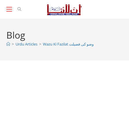
Skip
to
content
Blog
Wazu Ki Fazilat وضو كى فضيلت
>
Urdu Articles
>