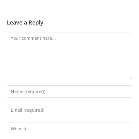
Leave a Reply
Comment
Enter
your
name
Enter
or
your
username
email
Enter
to
address
your
comment
to