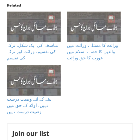
Related
وراثت کا مسئلہ، وراثت میں
مناسخہ کی ایک شکل، ترکہ
والدین کا حصہ، اسلام میں
کی تقسیم، وراثت اور ترکہ
عورت کا حق وراثت
کی تقسیم
بیٹے کے لئے وصیت درست
نہیں، اولاد كے حق میں
وصیت درست نہیں
Join our list