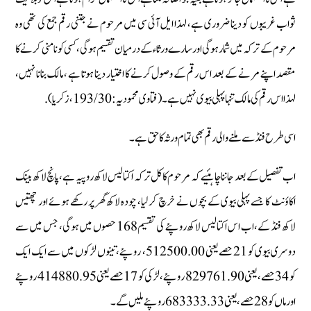
ثواب غریبوں کو دینا ضروری ہے، لہذا ایل آئی سی میں مرحوم نے جتنی رقم جمع کی تھی وہ
مرحوم کے ترکہ میں شمار ہوگی اور سارے ورثاء کے درمیان تقسیم ہوگی، کسی کو نامنی کرنے کا
مقصد اپنے مرنے کے بعد اس رقم کے وصول کرنے کا اختیار دینا ہوتا ہے ، مالک بنانا نہیں،
لہذا اس رقم کی مالک تنہا پہلی بیوی نہیں ہے۔ (فتاوی محمودیہ: 30/ 193، زکریا).
اسی طرح فنڈ سے ملنے والی رقم بھی تمام ورثہ کا حق ہے۔
اب تفصیل کے بعد جاننا چاہئیے کہ مرحوم کا کل ترکہ اکتالیس لاکھ روپیہ ہے، پانچ لاکھ بینک
اکاؤنٹ کا جسے پہلی بیوی کے بچوں نے خرچ کرلیا، چودہ لاکھ گھر پر رکھے ہوئے اور چھتیس
لاکھ فنڈ کے، اب اس اکتالیس لاکھ روپئے کی تقسیم 168 حصوں میں ہوگی، جس میں سے
دوسری بیوی کو 21 حصے یعنی 512500.00، روپئے، تینوں لڑکوں میں سے ایک ایک
کو 34 حصے، یعنی 829761.90 روپئے، لڑکی کو 17 حصے یعنی 414880.95 روپئے
اور ماں کو 28 حصے، یعنی 683333.33 روپئے ملیں گے۔