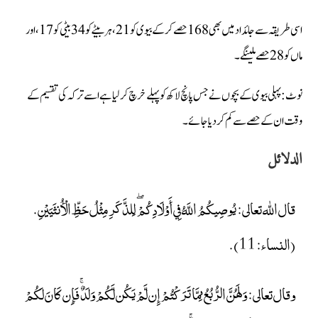
اسی طریقہ سے جائداد میں بھی 168 حصے کرکے بیوی کو 21، ہر بیٹے کو 34 بیٹی کو 17 ، اور
ماں کو 28 حصے ملینگے۔
نوٹ: پہلی بیوی کے بچوں نے جس پانچ لاکھ کو پہلے خرچ کرلیا ہے اسے ترکہ کی تقسیم کے
وقت ان کے حصے سے کم کردیا جائے۔
الدلائل
قال الله تعالى: يُوصِيكُمُ اللَّهُ فِي أَوْلَادِكُمْ ۖ لِلذَّكَرِ مِثْلُ حَظِّ الْأُنثَيَيْنِ.
(النساء: 11).
وقال تعالى: وَلَهُنَّ الرُّبُعُ مِمَّا تَرَكْتُمْ إِن لَّمْ يَكُن لَّكُمْ وَلَدٌ ۚ فَإِن كَانَ لَكُمْ