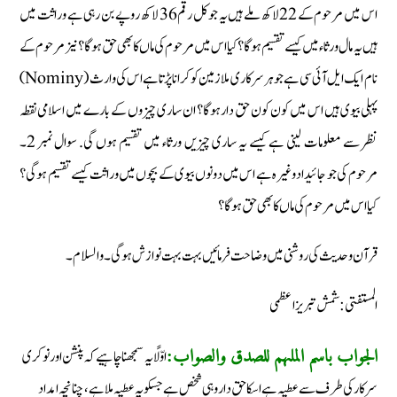
اس میں مرحوم کے 22 لاکھ ملے ہیں یہ جو کل رقم 36 لاکھ روپے بن رہی ہے وراثت میں
ہیں یہ مال ورثاء میں کیسے تقسیم ہوگا؟ کیا اس میں مرحوم کی ماں کا بھی حق ہوگا؟ نیز مرحوم کے
نام ایک ایل آئی سی ہے جو ہر سرکاری ملازمین کو کرانا پڑتا ہے اس کی وارث (Nominy)
پہلی بیوی ہیں اس میں کون کون حق دار ہوگا؟ ان ساری چیزوں کے بارے میں اسلامی نقطہ
نظر سے معلومات لینی ہے کیسے یہ ساری چیزیں ورثاء میں تقسیم ہوں گی. سوال نمبر 2۔
مرحوم کی جو جائیداد وغیرہ ہے اس میں دونوں بیوی کے بچوں میں وراثت کیسے تقسیم ہوگی؟
کیا اس میں مرحوم کی ماں کا بھی حق ہوگا؟
قرآن وحدیث کی روشنی میں وضاحت فرمائیں بہت بہت نوازش ہوگی۔ والسلام۔
المستفتی: شمش تبریز اعظمی
اوّلًا یہ سمجھنا چاہیے کہ پنشن اور نوکری
الجواب باسم الملہم للصدق والصواب:
سرکار کی طرف سے عطیہ ہے اسکا حق دار وہی شخص ہے جسکو یہ عطیہ ملا ہے، چنانچہ امداد