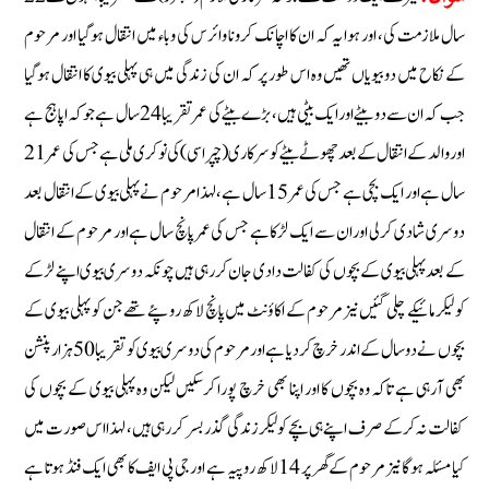
سال ملازمت کی، اور ہوا یہ کہ ان کا اچانک کرونا وائرس کی وباء میں انتقال ہوگیا اور مرحوم
کے نکاح میں دو بیویاں تھیں وہ اس طور پر کہ ان کی زندگی میں ہی پہلی بیوی کا انتقال ہوگیا
جب کہ ان سے دو بیٹے اور ایک بیٹی ہیں، بڑے بیٹے کی عمر تقریبا 24 سال ہے جو کہ اپاہج ہے
اور والد کے انتقال کے بعد چھوٹے بیٹے کو سرکاری ( چپراسی ) کی نوکری ملی ہے جس کی عمر 21
سال ہے اور ایک بچی ہے جس کی عمر 15 سال ہے، لہذا مرحوم نے پہلی بیوی کے انتقال بعد
دوسری شادی کرلی اور ان سے ایک لڑکا ہے جس کی عمر پانچ سال ہے اور مرحوم کے انتقال
کے بعد پہلی بیوی کے بچوں کی کفالت دادی جان کر رہی ہیں چونکہ دوسری بیوی اپنے لڑکے
کو لیکر مائیکے چلی گئیں نیز مرحوم کے اکاؤنٹ میں پانچ لاکھ روپئے تھے جن کو پہلی بیوی کے
بچوں نے دو سال کے اندر خرچ کردیا ہے اور مرحوم کی دوسری بیوی کو تقریبا 50 ہزار پنشن
بھی آرہی ہے تاکہ وہ بچوں کا اور اپنا بھی خرچ پورا کرسکیں لیکن وہ پہلی بیوی کے بچوں کی
کفالت نہ کرکے صرف اپنے ہی بچے کو لیکر زندگی گذر بسر کر رہی ہیں، لہذا اس صورت میں
کیا مسئلہ ہوگا نیز مرحوم کے گھر پر 14 لاکھ روپیہ ہے اور جی پی ایف کا بھی ایک فنڈ ہوتا ہے