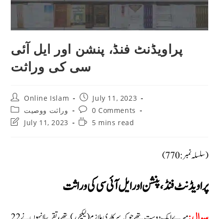
پراویڈنٹ فنڈ، پنشن اور ایل آئی
سی کی وراثت
Post
Post
Online Islam
July 11, 2023
author:
published:
Post
Post
0 Comments
وراثت ووصيت
category:
comments:
Post
Reading
July 11, 2023
5 mins read
last
time:
modified:
(سلسلہ نمبر: 770)
پراویڈنٹ فنڈ، پنشن اور ایل آئی سی کی وراثت
میرے ایک دوست تھے جو کہ سرکاری ملازم (لیکچرر) تھے، تقریبا انہوں نے 22
سوال: