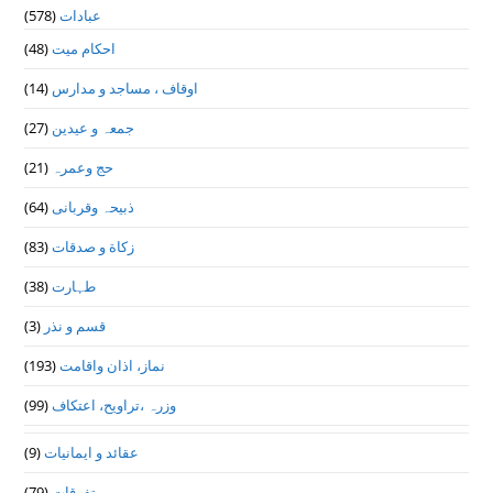
عبادات
(578)
احکام میت
(48)
اوقاف ، مساجد و مدارس
(14)
جمعہ و عیدین
(27)
حج وعمرہ
(21)
ذبیحہ وقربانی
(64)
زکاة و صدقات
(83)
طہارت
(38)
قسم و نذر
(3)
نماز، اذان واقامت
(193)
وزرہ ،تراويح، اعتكاف
(99)
عقائد و ایمانیات
(9)
متفرقات
(79)