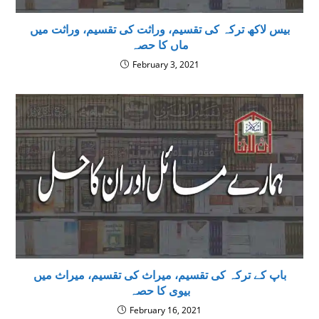
بیس لاکھ ترکہ کی تقسیم، وراثت کی تقسیم، وراثت میں
ماں کا حصہ
February 3, 2021
باپ كے تركہ كى تقسيم، میراث کی تقسیم، میراث میں
بیوی کا حصہ
February 16, 2021