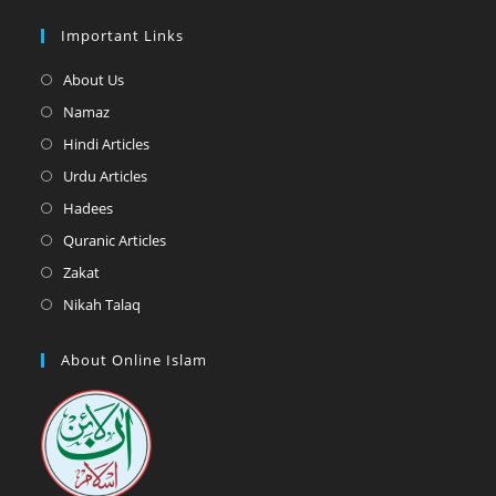
Important Links
Opens
About Us
in
Opens
Namaz
a
in
Opens
Hindi Articles
new
a
in
Opens
Urdu Articles
tab
new
a
in
Opens
Hadees
tab
new
a
in
Opens
Quranic Articles
tab
new
a
in
Opens
Zakat
tab
new
a
in
Opens
Nikah Talaq
tab
new
a
in
tab
new
a
About Online Islam
tab
new
tab