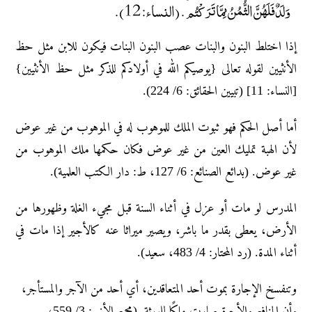
وَلَدٌ فَلَهُنَّ الثُّمُنُ مِمَّا تَرَكْتُم ۚ. (النساء: 12).
إذا اختلط البنون والبنات عصب البنون البنات فيكون للابن مثل حظ
الأنثيين لقوله تعالى {يوصيكم الله في أولادكم للذكر مثل حظ الأنثيين}
[النساء: 11] (تبيين الحقائق: 6/ 224).
أما أصل الحكم فهو ثبوت الملك للموهوب له في الموهوب من غير عوض
لأن الهبة تمليك العين من غير عوض فكان حكمها ملك الموهوب من
غير عوض. (بدائع الصنائع: 6/ 127، ط: دار الکتب العلمیة).
المدرس لو مات أو عزل في أثناء السنة قبل مجيء الغلة وظهورها من
الأرض، يعطى بقدر ما باشر، ويصير ميراثا عنه كالأجير إذا مات في
أثناء المدة. (رد المحتار: 4/ 483، سعيد).
وتنفسخ الإجارة بموت أحد المتعاقدين، أي أحد من الآجر والمستأجر،
وأن المنافع والأجرة صارت ملكًا للورثة. (مجمع الأنهر: 3/ 559،