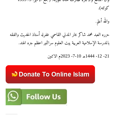
كوئته).
والله أعلم.
حرره العبد محمد شاکر نثار المدني القاسمي غفرله أستاذ الحديث والفقه
بالمدرسة الإسلامية العربية بيت العلوم سرائمير اعظم جره الهند.
21- 12- 1444ھ 10-7- 2023م الاثنين