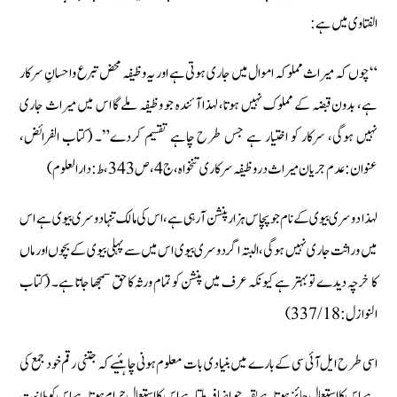
الفتاوی میں ہے:
“چوں کہ میراث مملوکہ اموال میں جاری ہوتی ہے اور یہ وظیفہ محض تبرع واحسانِ سرکار
ہے، بدون قبضہ کے مملوک نہیں ہوتا، لہذا آئندہ جو وظیفہ ملے گا اس میں میراث جاری
نہیں ہوگی، سرکار کو اختیار ہے جس طرح چاہے تقسیم کردے”۔ (کتاب الفرائض،
عنوان: عدم جریان میراث در وظیفہ سرکاری تنخواہ،ج4،ص343، ط: دارالعلوم)
لہذا دوسری بیوی کے نام جو پچاس ہزار پنشن آرہی ہے، اس کی مالک تنہا دوسری بیوی ہے اس
میں وراثت جاری نہیں ہوگی، البتہ اگر دوسری بیوی اس میں سے پہلی بیوی کے بچوں اور ماں
کا خرچہ دیدے تو بہتر ہے کیونکہ عرف میں پنشن کو تمام ورثہ کا حق سمجھا جاتا ہے۔ (کتاب
النوازل: 18/ 337)
اسی طرح ایل آئی سی کے بارے میں بنیادی بات معلوم ہونی چاہئیے کہ جتنی رقم خود جمع کی
ہے اس کا استعمال جائز ہوتا ہے بقیہ جو اضافہ ملتا ہے اس کا استعمال حرام ہوتا ہے اس کو بلا نیت