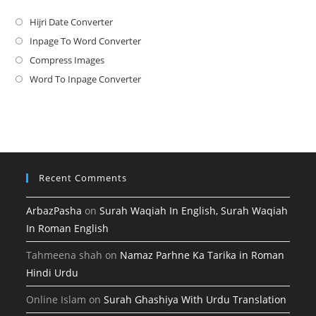
Hijri Date Converter
Opens
in
Inpage To Word Converter
Opens
a
in
Compress Images
Opens
new
a
in
Word To Inpage Converter
Opens
tab
new
a
in
tab
new
a
tab
new
tab
Recent Comments
ArbazPasha
on
Surah Waqiah In English, Surah Waqiah
In Roman English
Tahmeena shah
on
Namaz Parhne Ka Tarika in Roman
Hindi Urdu
Online Islam
on
Surah Ghashiya With Urdu Translation