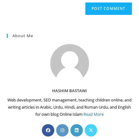
website
comment
URL
(optional)
About Me
HASHIM BASTAWI
Web development, SEO management, teaching children online, and
writing articles in Arabic, Urdu, Hindi, and Roman Urdu, and English
for own blog Online Islam
Read More
Opens
Opens
Opens
Opens
in
in
in
in