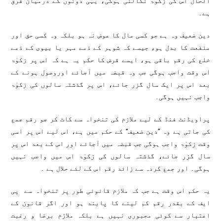
الحال اس کی زکوٰۃ نکالنی ہوگی، یہی دونوں کے درمیان فرق
ہے۔
دین ضعیف وہ ہے جو کسی مال کا عوض نہ ہو بلکہ وہ کسی حق اور
منفعت کا بدل ہو، جیسے کہ شوہر کے ذمے مہر یا بیوی کے ذمے
خلع کی رقم باقی ہو، ایسے قرض کا حکم یہ ہے کہ اس پر زکوٰۃ
اس وقت واجب ہوگی جب وہ قبضہ میں آجائے اوروصول ہونے کے
بعد اس پر ایک سال گزر جائے، اس پر گذشتہ سالوں کی زکوٰۃ
واجب نہیں ہوگی۔
پراویڈنٹ فنڈ کے لیے ملازم کی تنخواہ سے کاٹ کر جو رقم جمع
کی جاتی ہے وہ ’’دین ضعیف‘‘ کے حکم میں ہے، اس لیے اس پر اسی
وقت زکوٰۃ واجب ہوگی جب قبضہ میں آجائے اور اس کے بعد اس پر
سال گزر جائے، گذشتہ سالوں کی زکوٰۃ اس میں واجب نہیں
ہوگی۔ اور جمع کردہ سے زائد رقم اس کے لئے حلال ہے ۔
یہ حکم اس وقت ہے جب کہ ملازم قانونی طور پر تنخواہ سے پی
ایف کے بقدر رقم کم لینے کا پابند ہو اور اگر قانون کے
اعتبار سے کوئی مجبوری نہیں ہے بلکہ ملازم برضا و رغبت