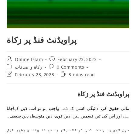
پراویڈنٹ فنڈ پر زكاة
Post
Post
Online Islam
February 23, 2023
author:
published:
Post
Post
0 Comments
زکاة و صدقات
category:
comments:
Post
Reading
February 23, 2023
3 mins read
last
time:
modified:
پراویڈنٹ فنڈ پر زكاة
مالی حقوق کی ادائیگی کسی کے ذمہ واجب ہو تو اسے دَین کہاجاتا
ہے، اور اس کی تین قسمیں ہیں: دین قوی، دین متوسط، دین ضعیف۔
دین قوی یہ ہے کہ کسی کو نقد رقم یا سو نا چاندی بطور قرض