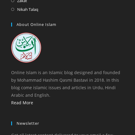
Opens
Zakat
tab
new
a
in
Opens
Nikah Talaq
tab
new
a
in
tab
new
a
About Online Islam
tab
new
tab
Online Islam is an Islamic blog designed and founded
by Mohammad Hashim Qasmi Bastavi in 2018. In this
blog come islamic issues and articles in Urdu, Hindi
Arabic and English.
Read More
Newsletter