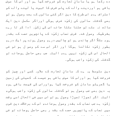
دے رکھا ہو یا سامانِ تجارت کو فروخت کیا ہو اور اس کا عوض
باقی ہو اوردینے والے کے پاس قرض کا ثبوت یا لینے والے کو
اعتراف ہے، اس طرح کا دین اگر کئی سالوں کے بعد وصول ہو تو
بھی گذشتہ سالوں کی زکوٰۃ فرض ہوگی اوراگر مکمل دین ایک
ساتھ نہ ملے تو جتنا ملتا جائے اس کی زکوٰہ ادا کر تا رہے
بشرطیکہ وصول شدہ قرض نصاب زکوٰۃ کے پانچویں حصے کے بقدر
ہو، مثلاً اگر چاندی ہو تو چالیس درہم وصول ہونے پر ایک درہم
بطور زکوٰۃ نکالنا ہوگا اور اگر اس سے کم وصو ل ہو تو فی
الحال اس کی زکوٰۃ نہیں ہے، البتہ جب بھی حاصل ہوجائے تو
گذشتہ کی زکوٰۃ واجب ہوگی۔
دین متوسط یہ ہے کہ سامانِ تجارت کے علاوہ کسی اور چیز کو
فروخت کیا ہو اوراس کا عوض باقی ہو جیسے کہ کھیتی کی زمین
یا گھریلو سامان کو فروخت کیا ہواوراس کی قیمت باقی ہو،
یہ دین بھی جب وصول ہو تو گذشتہ سالوں کی زکوٰۃ واجب ہوگی،
البتہ اگر تھوڑا تھوڑا وصول ہو تو اس میں فی الحال اسی وقت
زکوٰۃ ہے جب نصاب کے بقدر وصول ہوجائے، اس کے برخلاف دین قوی
میں نصاب کے پانچویں حصے کے بقد ر بھی حاصل ہوجائے تو فی