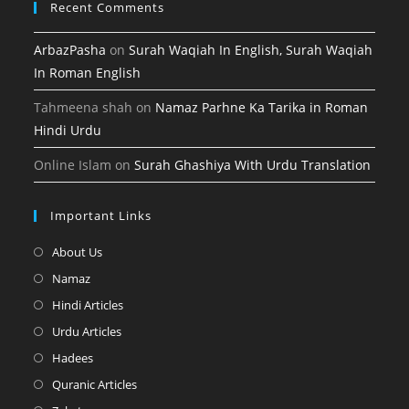
Recent Comments
ArbazPasha
on
Surah Waqiah In English, Surah Waqiah
In Roman English
Tahmeena shah
on
Namaz Parhne Ka Tarika in Roman
Hindi Urdu
Online Islam
on
Surah Ghashiya With Urdu Translation
Important Links
Opens
About Us
in
Opens
Namaz
a
in
Opens
Hindi Articles
new
a
in
Opens
Urdu Articles
tab
new
a
in
Opens
Hadees
tab
new
a
in
Opens
Quranic Articles
tab
new
a
in