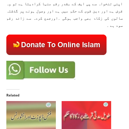
اپنی تنخواہ سے پی ایف کے بقدر رقم منہا کرا‌دیتا ہے تو وہ
قرض ہے اور دین قوی کے حکم میں ہے اور وصول ہونے پر گذشتہ
سالوں کی زکاۃ بھی واجب ہوگی ۔اورجمع کردہ سے زائد رقم
سود ہے ۔
Related