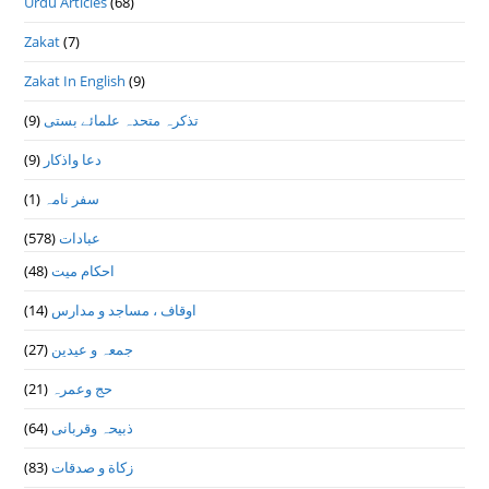
Urdu Articles
(68)
Zakat
(7)
Zakat In English
(9)
تذكرہ متحدہ علمائے بستى
(9)
دعا واذكار
(9)
سفر نامہ
(1)
عبادات
(578)
احکام میت
(48)
اوقاف ، مساجد و مدارس
(14)
جمعہ و عیدین
(27)
حج وعمرہ
(21)
ذبیحہ وقربانی
(64)
زکاة و صدقات
(83)