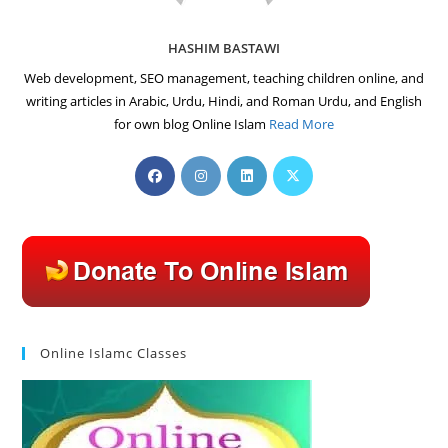
HASHIM BASTAWI
Web development, SEO management, teaching children online, and
writing articles in Arabic, Urdu, Hindi, and Roman Urdu, and English
for own blog Online Islam
Read More
Opens
Opens
Opens
Opens
in
in
in
in
a
a
a
a
new
new
new
new
tab
tab
tab
tab
Online Islamc Classes