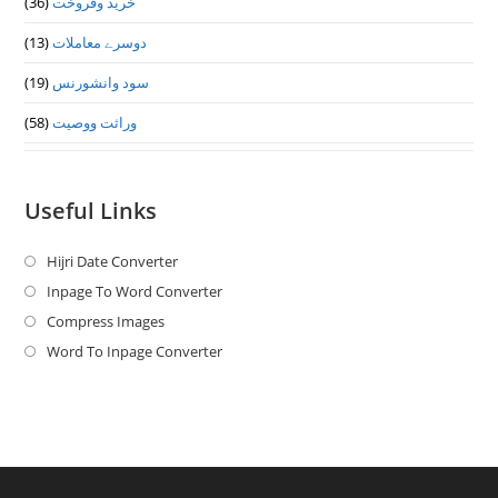
خرید وفروخت
(36)
دوسرے معاملات
(13)
سود وانشورنس
(19)
وراثت ووصيت
(58)
Useful Links
Hijri Date Converter
Opens
in
Inpage To Word Converter
Opens
a
in
Compress Images
Opens
new
a
in
Word To Inpage Converter
Opens
tab
new
a
in
tab
new
a
tab
new
tab