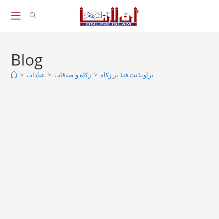
Skip
to
content
Blog
پراویڈنٹ فنڈ پر زكاة
>
زکاة و صدقات
>
عبادات
>