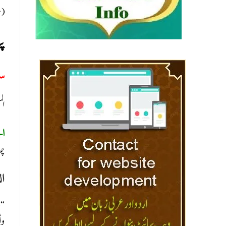
سل)
پی
س:
الم
ا:
چم
ال
وف