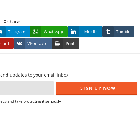
0
shares
Telegram
WhatsApp
LinkedIn
Tumblr
board
VKontakte
Print
f and updates to your email inbox.
acy and take protecting it seriously