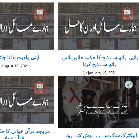
بائیں ہاتھ سے ذبح کا حکم، جانور بائىں
اپنی ولدیت بدلنا جائ
ہاتھ سے ذبح كرنا
August 10, 2021
January 19, 2021
مروجه قرآن خوانی کا حک
الیکٹرک شاک سے بے ہوش كئے ہوئے
قرآن خوانی