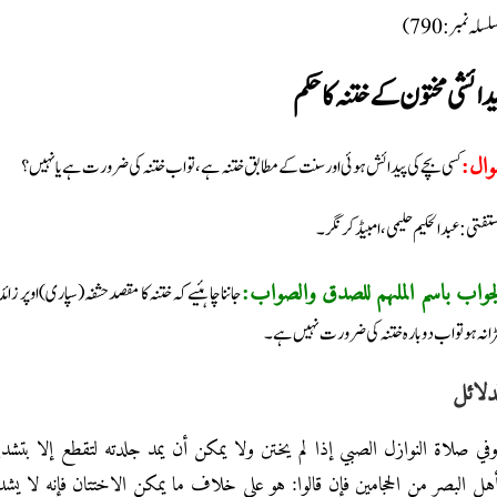
(سلہ نمبر: 790
دائشی مختون کے ختنہ کا حکم
کسی بچے کی پیدائش ہوئی اور سنت کے مطابق ختنہ ہے، تو اب ختنہ کی ضرورت ہے یا نہیں؟
وال
ستفتی: عبد الحکیم حلیمی، امبیڈکر نگر۔
جاننا چاہئیے کہ ختنہ کا مقصد حشفہ (سپاری) اوپر زائد
لجواب باسم الملہم للصدق والصواب
ڑا نہ ہو تو اب دوبارہ ختنہ کی ضرورت نہیں ہے۔
دلائل
ي صلاة النوازل ‌الصبي ‌إذا ‌لم ‌يختن ولا يمكن أن يمد جلدته لتقطع إلا بتشد