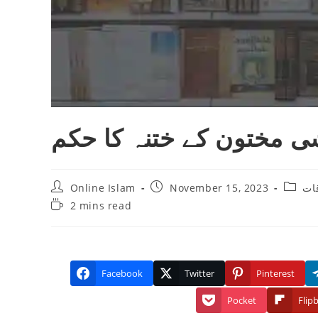
شی مختون کے ختنہ کا حکم
Post
Post
Post
Online Islam
November 15, 2023
ات
author:
published:
catego
Reading
2 mins read
time:
Facebook
Twitter
Pinterest
Pocket
Flip