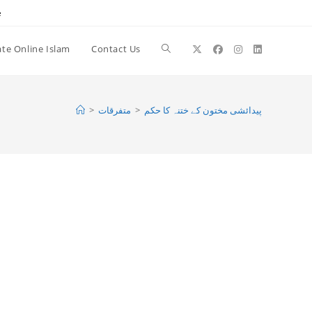
e
te Online Islam
Contact Us
Toggle
website
>
متفرقات
>
پیدائشی مختون کے ختنہ کا حکم
search