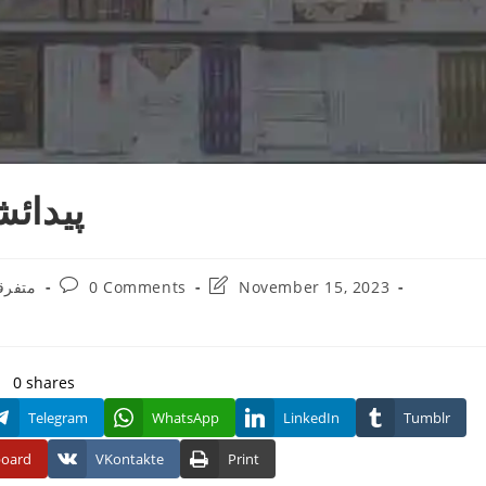
پیدائ
Post
Post
متفرق
0 Comments
November 15, 2023
ry:
comments:
last
modified:
0
shares
Telegram
WhatsApp
LinkedIn
Tumblr
board
VKontakte
Print