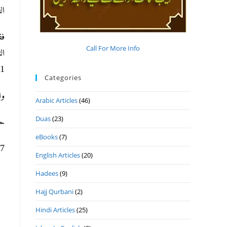
).
فف
Call For More Info
ال
ک).
Categories
و.
Arabic Articles
(46)
Duas
(23)
ح.
eBooks
(7)
ھ 2-11- 2023م ال
English Articles
(20)
Hadees
(9)
Hajj Qurbani
(2)
Hindi Articles
(25)