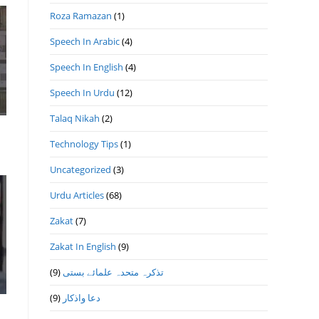
Roza Ramazan
(1)
Speech In Arabic
(4)
Speech In English
(4)
Speech In Urdu
(12)
Talaq Nikah
(2)
Technology Tips
(1)
Uncategorized
(3)
Urdu Articles
(68)
Zakat
(7)
Zakat In English
(9)
(9)
تذكرہ متحدہ علمائے بستى
(9)
دعا واذكار