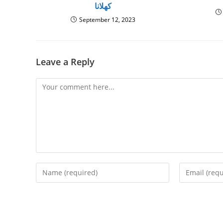
کھلانا
September 12, 2023
Leave a Reply
Comment
Enter
Enter
your
your
name
email
or
address
username
to