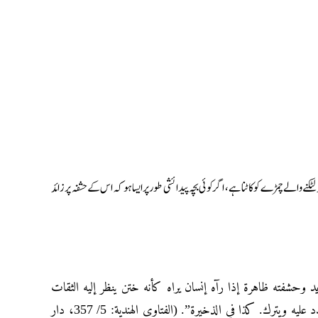
 لٹکنے والے چمڑے کو کاٹنا ہے، اگر کوئی بچہ پیدائشی طور پر ایسا ہو کہ اس کے حشفہ پر زائد
“يد وحشفته ظاهرة إذا رآه إنسان يراه كأنه ختن ينظر إليه الثقات
وأهل البصر من الحجامين فإن قالوا: هو على خلاف ما يمكن الاختتان فإنه لا يشدد عليه ويترك. كذا في الذخيرة”. (الفتاوى الهندية: 5/ 357، دار