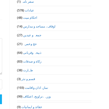
(1)
سفر نامہ
(578)
عبادات
(48)
احکام میت
(14)
اوقاف ، مساجد و مدارس
(27)
جمعہ و عیدین
(21)
حج وعمرہ
(64)
ذبیحہ وقربانی
(83)
زکاة و صدقات
(38)
طہارت
(3)
قسم و نذر
(193)
نماز، اذان واقامت
(99)
وزرہ ،تراويح، اعتكاف
(9)
عقائد و ایمانیات