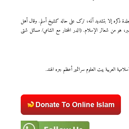
جلدة ذکره إلا بتشدید آلمه، ترک علی حاله کشیخ أسلم. وقال أهل
بر، هو من شعائر الإسلام. (الدر المختار مع الشامي/ مسائل شتی
إسلامية العربية بيت العلوم سرائمير أعظم جره الهند