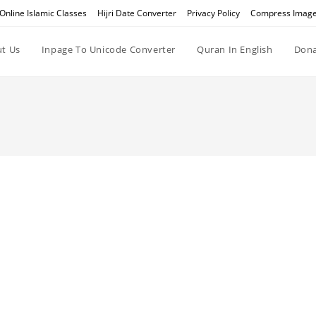
Online Islamic Classes
Hijri Date Converter
Privacy Policy
Compress Imag
t Us
Inpage To Unicode Converter
Quran In English
Dona