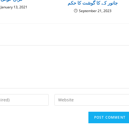
جانور كے كا گوشت كا حكم
January 13, 2021
September 21, 2023
Enter
your
website
URL
(optional)