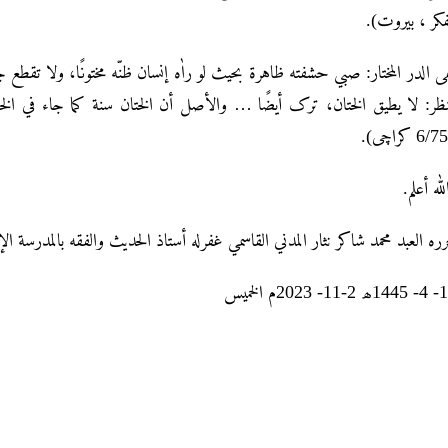
الفكر ، بيروت
ی الدر المختار: صبي حشفته ظاهرة بحیث لو راٰه إنسان ظنّه مختونًا، ولا تقطع 
نظر: لا یطیق الختان، ترک أیضًا … والأصل أن الختان سنة کما جاء في الخ
6/751 راچی
الله أعلم
رره العبد محمد شاکر نثار المدني القاسمي غفرله أستاذ الحديث والفقه بالمدرسة ال
17- 4- 1445خميس