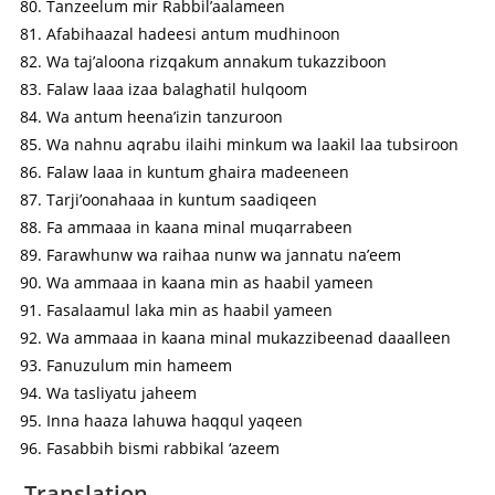
Tanzeelum mir Rabbil’aalameen
Afabihaazal hadeesi antum mudhinoon
Wa taj’aloona rizqakum annakum tukazziboon
Falaw laaa izaa balaghatil hulqoom
Wa antum heena’izin tanzuroon
Wa nahnu aqrabu ilaihi minkum wa laakil laa tubsiroon
Falaw laaa in kuntum ghaira madeeneen
Tarji’oonahaaa in kuntum saadiqeen
Fa ammaaa in kaana minal muqarrabeen
Farawhunw wa raihaa nunw wa jannatu na’eem
Wa ammaaa in kaana min as haabil yameen
Fasalaamul laka min as haabil yameen
Wa ammaaa in kaana minal mukazzibeenad daaalleen
Fanuzulum min hameem
Wa tasliyatu jaheem
Inna haaza lahuwa haqqul yaqeen
Fasabbih bismi rabbikal ‘azeem
Translation