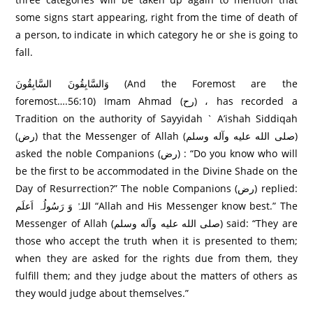
some signs start appearing, right from the time of death of
a person, to indicate in which category he or she is going to
fall.
وَالسَّابِقُونَ السَّابِقُونَ (And the Foremost are the
foremost….56:10) Imam Ahmad (رح) ، has recorded a
Tradition on the authority of Sayyidah ` A’ishah Siddiqah
(رض) that the Messenger of Allah (صلى الله عليه وآله وسلم)
asked the noble Companions (رض) : “Do you know who will
be the first to be accommodated in the Divine Shade on the
Day of Resurrection?” The noble Companions (رض) replied:
اللہُ وَ رَسُولُہ اَعلَم “Allah and His Messenger know best.” The
Messenger of Allah (صلى الله عليه وآله وسلم) said: “They are
those who accept the truth when it is presented to them;
when they are asked for the rights due from them, they
fulfill them; and they judge about the matters of others as
they would judge about themselves.”