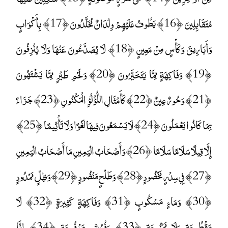
مُتَقَابِلِينَ ﴿16﴾ يَطُوفُ عَلَيْهِمْ وِلْدَانٌ مُخَلَّدُونَ ﴿17﴾ بِأَكْوَابٍ
وَأَبَارِيقَ وَكَأْسٍ مِنْ مَعِينٍ ﴿18﴾ لَا يُصَدَّعُونَ عَنْهَا وَلَا يُنْزِفُونَ
﴿19﴾ وَفَاكِهَةٍ مِمَّا يَتَخَيَّرُونَ ﴿20﴾ وَلَحْمِ طَيْرٍ مِمَّا يَشْتَهُونَ
﴿21﴾ وَحُورٌ عِينٌ ﴿22﴾ كَأَمْثَالِ اللُّؤْلُؤِ الْمَكْنُونِ ﴿23﴾ جَزَاءً
بِمَا كَانُوا يَعْمَلُونَ ﴿24﴾ لَا يَسْمَعُونَ فِيهَا لَغْوًا وَلَا تَأْثِيمًا ﴿25﴾
إِلَّا قِيلًا سَلَامًا سَلَامًا ﴿26﴾ وَأَصْحَابُ الْيَمِينِ مَا أَصْحَابُ الْيَمِينِ
﴿27﴾ فِي سِدْرٍ مَخْضُودٍ ﴿28﴾ وَطَلْحٍ مَنْضُودٍ ﴿29﴾ وَظِلٍّ مَمْدُودٍ
﴿30﴾ وَمَاءٍ مَسْكُوبٍ ﴿31﴾ وَفَاكِهَةٍ كَثِيرَةٍ ﴿32﴾ لَا
مَقْطُوعَةٍ وَلَا مَمْنُوعَةٍ ﴿33﴾ وَفُرُشٍ مَرْفُوعَةٍ ﴿34﴾ إِنَّا