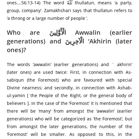
ones….56:13-14) The word ثُلَّةٌ thullatun, means ‘a party,
group, company’. Zamakhshari says that thullatun refers to
‘a throng or a large number of people ‘.
Who are الْأَوَّلِينَ Awwalin (earlier
generations) and الْآخِرِ‌ينَ ‘Akhirin (later
ones)?
The words ‘awwalin’ (earlier generations) and ` akhirin’
(later ones) are used twice: First, in connection with As-
sabiqun (the Foremost) who are favoured with special
Divine nearness; and secondly, in connection with Ashab-
ul-yamin [ the People of the Right, or the general body of
believers ]. In the case of the ‘Foremost’ it is mentioned that
there will be ‘many’ from amongst the ‘awwalin’ (earlier
generations) who will be categorized as ‘the Foremost’, but
from amongst the later generations, the number of the
‘Foremost’ will be smaller. As opposed to this, in the