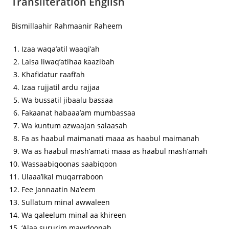
Transliteration English
Bismillaahir Rahmaanir Raheem
Izaa waqa’atil waaqi’ah
Laisa liwaq’atihaa kaazibah
Khafidatur raafi’ah
Izaa rujjatil ardu rajjaa
Wa bussatil jibaalu bassaa
Fakaanat habaaa’am mumbassaa
Wa kuntum azwaajan salaasah
Fa as haabul maimanati maaa as haabul maimanah
Wa as haabul mash’amati maaa as haabul mash’amah
Wassaabiqoonas saabiqoon
Ulaaa’ikal muqarraboon
Fee Jannaatin Na’eem
Sullatum minal awwaleen
Wa qaleelum minal aa khireen
‘Alaa sururim mawdoonah