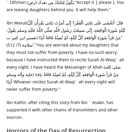
` Uthman (رض) يَکُونُ لِبَنَاتِکَ مِن بَعدِک “Accept it, [ please ]. You
are leaving daughters behind you. It will help them.”
Ibn Masudقَالَ: أَتَخْشَى عَلَى بَنَاتِي الْفَقْرَ؟ إِنِّي أَمَرْتُ بَنَاتِي يَقْرَأْنَ كُلَّ
لَيْلَةٍ سُورَةَ الْوَاقِعَةِ، إِنِّي سَمِعْتُ رَسُولَ اللَّهِ صَلَّى اللَّهُ عَلَيْهِ وسلم يَقُولُ:
“مَنْ قَرَأَ سُورَةَ الْوَاقِعَةِ كُلَّ لَيْلَةٍ، لَمْ تُصِبْهُ فَاقَةٌ أَبَدًا (تفسير ابن كثير ت
سلامة (7/ 512)”.”You are worried about my daughters that
they must not suffer from poverty. I have no such worry,
because I have instructed them to recite Surah Al-Waqi` ah
every night. I have heard the Messenger of Allah (صلى الله
عليه وآله وسلم) say, مَنْ قَرَأَ سُورَةَ الْوَاقِعَةِ كُلَّ لَيْلَةٍ، لَمْ تُصِبْهُ فَاقَةٌ
أَبَدًا ‘Whoever recites Surah Al-Waqi` ah every night will
never suffer from poverty’.”
Ibn Kathir, after citing this story from Ibn ` Asakir, has
supported it with other chains of transmitters and other
sources.
Horrors of the Day of Resurrection