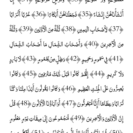
أَنْشَأْنَاهُنَّ إِنْشَاءً ﴿35﴾ فَجَعَلْنَاهُنَّ أَبْكَارًا ﴿36﴾ عُرُبًا أَتْرَابًا
﴿37﴾ لِأَصْحَابِ الْيَمِينِ ﴿38﴾ ثُلَّةٌ مِنَ الْأَوَّلِينَ ﴿39﴾ وَثُلَّةٌ
مِنَ الْآخِرِينَ ﴿40﴾ وَأَصْحَابُ الشِّمَالِ مَا أَصْحَابُ الشِّمَالِ
﴿41﴾ فِي سَمُومٍ وَحَمِيمٍ ﴿42﴾ وَظِلٍّ مِنْ يَحْمُومٍ ﴿43﴾ لَا بَارِدٍ
وَلَا كَرِيمٍ ﴿44﴾ إِنَّهُمْ كَانُوا قَبْلَ ذَٰلِكَ مُتْرَفِينَ ﴿45﴾ وَكَانُوا
يُصِرُّونَ عَلَى الْحِنْثِ الْعَظِيمِ ﴿46﴾ وَكَانُوا يَقُولُونَ أَئِذَا مِتْنَا وَكُنَّا
تُرَابًا وَعِظَامًا أَإِنَّا لَمَبْعُوثُونَ ﴿47﴾ أَوَآبَاؤُنَا الْأَوَّلُونَ ﴿48﴾ قُلْ
إِنَّ الْأَوَّلِينَ وَالْآخِرِينَ ﴿49﴾ لَمَجْمُوعُونَ إِلَىٰ مِيقَاتِ يَوْمٍ مَعْلُومٍ
﴿50﴾ ثُمَّ إِنَّكُمْ أَيُّهَا الضَّالُّونَ الْمُكَذِّبُونَ ﴿51﴾ لَآكِلُونَ مِنْ