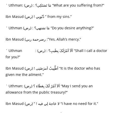
` Uthman: (رض) : مَا تَشتَکِي؟ “What are you suffering from?”
Ibn Masud (رض) ! ذُنُوبِي ” from my sins.”
` Uthman (رض) : مَا تشتهي؟ “Do you desire anything?”
Ibn Masud (رضرحمة ربي :”Yes, Allah’s mercy.”
` Uthman : (رض) : اَلَاَ آمُرُلَکَ بِطَيبِ؟ “Shall I call a doctor
for you?”
Ibn Masud (رض) ! اَطَّبِيبُ اَمرَضَنِی “It is the doctor who has
given me the ailment.”
` Uthman: (رض) اَلاَ آمُرُ لَکَ بِعَطَاءِ ؟ “May I send you an
allowance from the public treasury?”
Ibn Masud (رض) ” ! لا حَاجةَ لِي فيه “I have no need for it.”