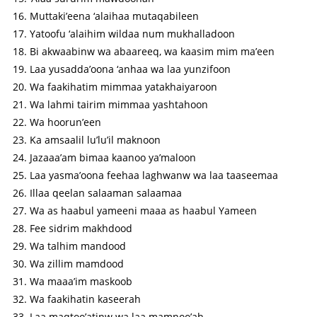
Muttaki’eena ‘alaihaa mutaqabileen
Yatoofu ‘alaihim wildaa num mukhalladoon
Bi akwaabinw wa abaareeq, wa kaasim mim ma’een
Laa yusadda’oona ‘anhaa wa laa yunzifoon
Wa faakihatim mimmaa yatakhaiyaroon
Wa lahmi tairim mimmaa yashtahoon
Wa hoorun’een
Ka amsaalil lu’lu’il maknoon
Jazaaa’am bimaa kaanoo ya’maloon
Laa yasma’oona feehaa laghwanw wa laa taaseemaa
Illaa qeelan salaaman salaamaa
Wa as haabul yameeni maaa as haabul Yameen
Fee sidrim makhdood
Wa talhim mandood
Wa zillim mamdood
Wa maaa’im maskoob
Wa faakihatin kaseerah
Laa maqtoo’atinw wa laa mamnoo’ah