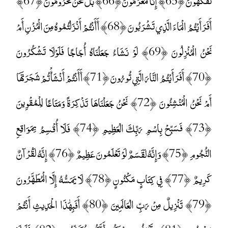
تَفَكَّهُونَ ﴿65﴾ إِنَّا لَمُغْرَمُونَ ﴿66﴾ بَلْ نَحْنُ مَحْرُومُونَ ﴿67﴾
أَفَرَأَيْتُمُ الْمَاءَ الَّذِي تَشْرَبُونَ ﴿68﴾ أَأَنْتُمْ أَنْزَلْتُمُوهُ مِنَ الْمُزْنِ أَمْ
نَحْنُ الْمُنْزِلُونَ ﴿69﴾ لَوْ نَشَاءُ جَعَلْنَاهُ أُجَاجًا فَلَوْلَا تَشْكُرُونَ
﴿70﴾ أَفَرَأَيْتُمُ النَّارَ الَّتِي تُورُونَ ﴿71﴾ أَأَنْتُمْ أَنْشَأْتُمْ شَجَرَتَهَا
أَمْ نَحْنُ الْمُنْشِئُونَ ﴿72﴾ نَحْنُ جَعَلْنَاهَا تَذْكِرَةً وَمَتَاعًا لِلْمُقْوِينَ
﴿73﴾ فَسَبِّحْ بِاسْمِ رَبِّكَ الْعَظِيمِ ﴿74﴾ فَلَا أُقْسِمُ بِمَوَاقِعِ
النُّجُومِ ﴿75﴾ وَإِنَّهُ لَقَسَمٌ لَوْ تَعْلَمُونَ عَظِيمٌ ﴿76﴾ إِنَّهُ لَقُرْآنٌ
كَرِيمٌ ﴿77﴾ فِي كِتَابٍ مَكْنُونٍ ﴿78﴾ لَا يَمَسُّهُ إِلَّا الْمُطَهَّرُونَ
﴿79﴾ تَنْزِيلٌ مِنْ رَبِّ الْعَالَمِينَ ﴿80﴾ أَفَبِهَٰذَا الْحَدِيثِ أَنْتُمْ