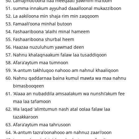
Lamajmoo’oona ilaa meeqaati yawmim ma’loom
summa innakum ayyuhad daaalloonal mukazziboon
La aakiloona min shaja rim min zaqqoom
Famaali’oona minhal butoon
Fashaariboona ‘alaihi minal hameem
Fashaariboona shurbal heem
Haazaa nuzuluhum yawmad deen
Nahnu khalaqnaakum falaw laa tusaddiqoon
Afara’aytum maa tumnoon
‘A-antum takhluqoo nahooo am nahnul khaaliqoon
Nahnu qaddarnaa baina kumul mawta wa maa nahnu
bimasbooqeen
‘Alaaa an nubaddila amsaalakum wa nunshi’akum fee
maa laa ta’lamoon
Wa laqad ‘alimtumun nash atal oolaa falaw laa
tazakkaroon
Afara’aytum maa tahrusoon
‘A-antum tazra’oonahooo am nahnuz zaari’ooon