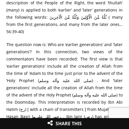
description of the People of the Right, the word ‘thullah’
(many) is applied to both ‘earlier’ and ‘later’ generations in
the following words: ثُلَّةٌ مِّنَ الْأَوَّلِينَ وَثُلَّةٌ مِّنَ الْآخِرِ‌ينَ ( many
from the first generations, and many from the later ones…
56:39-40)
The question now is: Who are ‘earlier generations’ and ‘later
generations’? In this connection, two views of the
commentators have been recorded: The first view is that
‘earlier generations’ include all the creation of Allah from
the time of ‘Adam to the time just prior to the advent of the
‘Holy Prophet (صلى الله عليه وآله وسلم) . And ‘later
generations’ include all the creation of Allah from the time
of the advent of the Holy Prophet (صلى الله عليه وآله وسلم) to
the Doomsday. This interpretation is recorded by Ibn Abi
Hatim (رح) [ with a chain of transmitters ] from Mujahid and
Hasan Basri رحمۃ اللہ علیہما . Ibn Jarir (رض) has preferred
SHARE THIS
this interpretation. This interpretation has also been