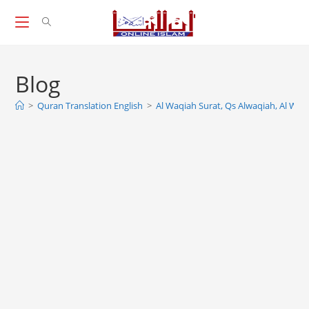
Skip
to
content
Blog
>
Quran Translation English
>
Al Waqiah Surat, Qs Alwaqiah, Al Wa