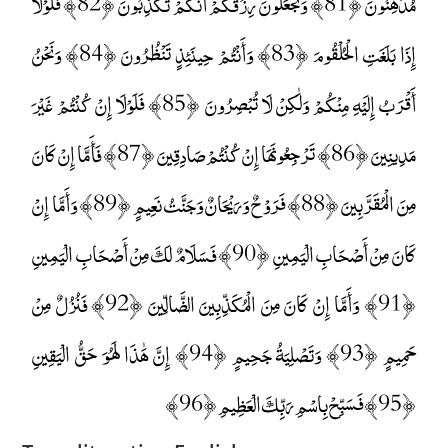
مُدْهِنُونَ ﴿81﴾ وَتَجْعَلُونَ رِزْقَكُمْ أَنَّكُمْ تُكَذِّبُونَ ﴿82﴾ فَلَوْلَا
إِذَا بَلَغَتِ الْحُلْقُومَ ﴿83﴾ وَأَنْتُمْ حِينَئِذٍ تَنْظُرُونَ ﴿84﴾ وَنَحْنُ
أَقْرَبُ إِلَيْهِ مِنْكُمْ وَلَٰكِنْ لَا تُبْصِرُونَ ﴿85﴾ فَلَوْلَا إِنْ كُنْتُمْ غَيْرَ
مَدِينِينَ ﴿86﴾ تَرْجِعُونَهَا إِنْ كُنْتُمْ صَادِقِينَ ﴿87﴾ فَأَمَّا إِنْ كَانَ
مِنَ الْمُقَرَّبِينَ ﴿88﴾ فَرَوْحٌ وَرَيْحَانٌ وَجَنَّتُ نَعِيمٍ ﴿89﴾ وَأَمَّا إِنْ
كَانَ مِنْ أَصْحَابِ الْيَمِينِ ﴿90﴾ فَسَلَامٌ لَكَ مِنْ أَصْحَابِ الْيَمِينِ
﴿91﴾ وَأَمَّا إِنْ كَانَ مِنَ الْمُكَذِّبِينَ الضَّالِّينَ ﴿92﴾ فَنُزُلٌ مِنْ
حَمِيمٍ ﴿93﴾ وَتَصْلِيَةُ جَحِيمٍ ﴿94﴾ إِنَّ هَٰذَا لَهُوَ حَقُّ الْيَقِينِ
﴿95﴾ فَسَبِّحْ بِاسْمِ رَبِّكَ الْعَظِيمِ ﴿96﴾