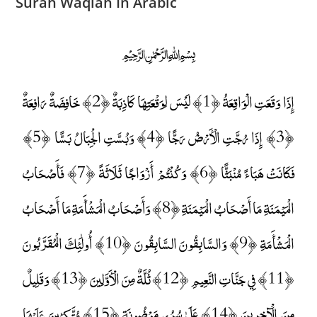
Surah Waqiah In Arabic
﷽
إِذَا وَقَعَتِ الْوَاقِعَةُ ﴿1﴾ لَيْسَ لِوَقْعَتِهَا كَاذِبَةٌ ﴿2﴾ خَافِضَةٌ رَافِعَةٌ
﴿3﴾ إِذَا رُجَّتِ الْأَرْضُ رَجًّا ﴿4﴾ وَبُسَّتِ الْجِبَالُ بَسًّا ﴿5﴾
فَكَانَتْ هَبَاءً مُنْبَثًّا ﴿6﴾ وَكُنْتُمْ أَزْوَاجًا ثَلَاثَةً ﴿7﴾ فَأَصْحَابُ
الْمَيْمَنَةِ مَا أَصْحَابُ الْمَيْمَنَةِ ﴿8﴾ وَأَصْحَابُ الْمَشْأَمَةِ مَا أَصْحَابُ
الْمَشْأَمَةِ ﴿9﴾ وَالسَّابِقُونَ السَّابِقُونَ ﴿10﴾ أُولَٰئِكَ الْمُقَرَّبُونَ
﴿11﴾ فِي جَنَّاتِ النَّعِيمِ ﴿12﴾ ثُلَّةٌ مِنَ الْأَوَّلِينَ ﴿13﴾ وَقَلِيلٌ
مِنَ الْآخِرِينَ ﴿14﴾ عَلَىٰ سُرُرٍ مَوْضُونَةٍ ﴿15﴾ مُتَّكِئِينَ عَلَيْهَا