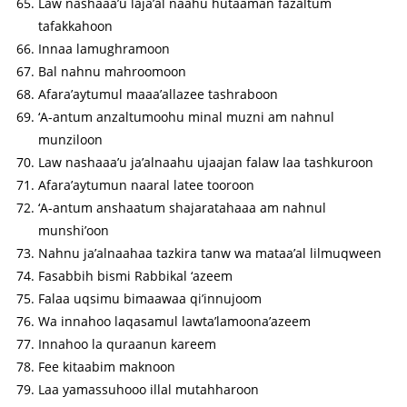
Law nashaaa’u laja’al naahu hutaaman fazaltum
tafakkahoon
Innaa lamughramoon
Bal nahnu mahroomoon
Afara’aytumul maaa’allazee tashraboon
‘A-antum anzaltumoohu minal muzni am nahnul
munziloon
Law nashaaa’u ja’alnaahu ujaajan falaw laa tashkuroon
Afara’aytumun naaral latee tooroon
‘A-antum anshaatum shajaratahaaa am nahnul
munshi’oon
Nahnu ja’alnaahaa tazkira tanw wa mataa’al lilmuqween
Fasabbih bismi Rabbikal ‘azeem
Falaa uqsimu bimaawaa qi’innujoom
Wa innahoo laqasamul lawta’lamoona’azeem
Innahoo la quraanun kareem
Fee kitaabim maknoon
Laa yamassuhooo illal mutahharoon