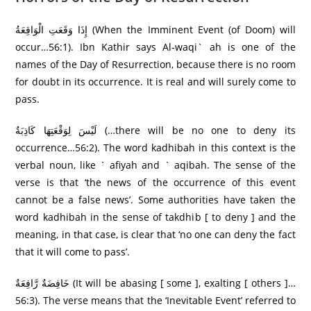
إِذَا وَقَعَتِ الْوَاقِعَةُ (When the Imminent Event (of Doom) will
occur…56:1). Ibn Kathir says Al-waqi` ah is one of the
names of the Day of Resurrection, because there is no room
for doubt in its occurrence. It is real and will surely come to
pass.
لَيْسَ لِوَقْعَتِهَا كَاذِبَةٌ (…there will be no one to deny its
occurrence…56:2). The word kadhibah in this context is the
verbal noun, like ` afiyah and ` aqibah. The sense of the
verse is that ‘the news of the occurrence of this event
cannot be a false news’. Some authorities have taken the
word kadhibah in the sense of takdhib [ to deny ] and the
meaning, in that case, is clear that ‘no one can deny the fact
that it will come to pass’.
خَافِضَةٌ رَّ‌افِعَةٌ (It will be abasing [ some ], exalting [ others ]…
56:3). The verse means that the ‘Inevitable Event’ referred to