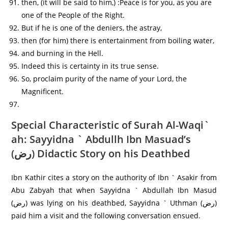
then, (it will be said to him,) :Peace is for you, as you are
one of the People of the Right.
But if he is one of the deniers, the astray,
then (for him) there is entertainment from boiling water,
and burning in the Hell.
Indeed this is certainty in its true sense.
So, proclaim purity of the name of your Lord, the
Magnificent.
Special Characteristic of Surah Al-Waqi`
ah: Sayyidna ` Abdullh Ibn Masuad’s
(رض) Didactic Story on his Deathbed
Ibn Kathir cites a story on the authority of Ibn ` Asakir from
Abu Zabyah that when Sayyidna ` Abdullah Ibn Masud
(رض) was lying on his deathbed, Sayyidna ` Uthman (رض)
paid him a visit and the following conversation ensued.