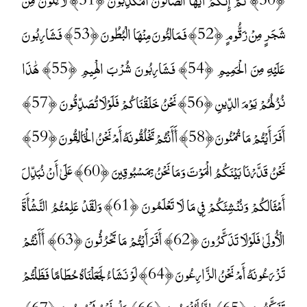
شَجَرٍ مِنْ زَقُّومٍ ﴿52﴾ فَمَالِئُونَ مِنْهَا الْبُطُونَ ﴿53﴾ فَشَارِبُونَ
عَلَيْهِ مِنَ الْحَمِيمِ ﴿54﴾ فَشَارِبُونَ شُرْبَ الْهِيمِ ﴿55﴾ هَٰذَا
نُزُلُهُمْ يَوْمَ الدِّينِ ﴿56﴾ نَحْنُ خَلَقْنَاكُمْ فَلَوْلَا تُصَدِّقُونَ ﴿57﴾
أَفَرَأَيْتُمْ مَا تُمْنُونَ ﴿58﴾ أَأَنْتُمْ تَخْلُقُونَهُ أَمْ نَحْنُ الْخَالِقُونَ ﴿59﴾
نَحْنُ قَدَّرْنَا بَيْنَكُمُ الْمَوْتَ وَمَا نَحْنُ بِمَسْبُوقِينَ ﴿60﴾ عَلَىٰ أَنْ نُبَدِّلَ
أَمْثَالَكُمْ وَنُنْشِئَكُمْ فِي مَا لَا تَعْلَمُونَ ﴿61﴾ وَلَقَدْ عَلِمْتُمُ النَّشْأَةَ
الْأُولَىٰ فَلَوْلَا تَذَكَّرُونَ ﴿62﴾ أَفَرَأَيْتُمْ مَا تَحْرُثُونَ ﴿63﴾ أَأَنْتُمْ
تَزْرَعُونَهُ أَمْ نَحْنُ الزَّارِعُونَ ﴿64﴾ لَوْ نَشَاءُ لَجَعَلْنَاهُ حُطَامًا فَظَلْتُمْ