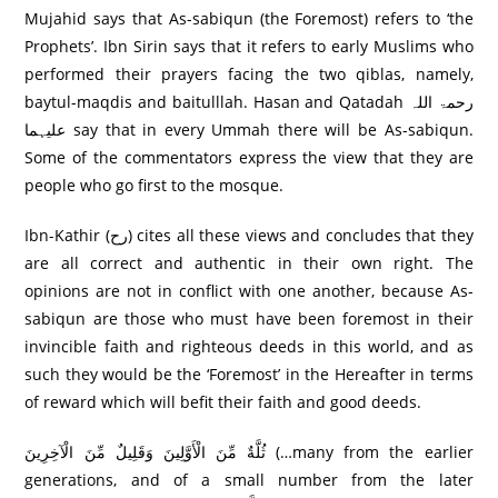
Mujahid says that As-sabiqun (the Foremost) refers to ‘the
Prophets’. Ibn Sirin says that it refers to early Muslims who
performed their prayers facing the two qiblas, namely,
baytul-maqdis and baitulllah. Hasan and Qatadah رحمۃ اللہ
علیہما say that in every Ummah there will be As-sabiqun.
Some of the commentators express the view that they are
people who go first to the mosque.
Ibn-Kathir (رح) cites all these views and concludes that they
are all correct and authentic in their own right. The
opinions are not in conflict with one another, because As-
sabiqun are those who must have been foremost in their
invincible faith and righteous deeds in this world, and as
such they would be the ‘Foremost’ in the Hereafter in terms
of reward which will befit their faith and good deeds.
ثُلَّةٌ مِّنَ الْأَوَّلِينَ وَقَلِيلٌ مِّنَ الْآخِرِ‌ينَ (…many from the earlier
generations, and of a small number from the later