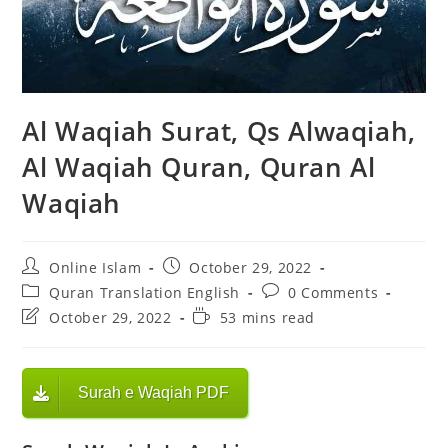
Al Waqiah Surat, Qs Alwaqiah,
Al Waqiah Quran, Quran Al
Waqiah
Post
Post
Online Islam
October 29, 2022
author:
published:
Post
Post
Quran Translation English
0 Comments
category:
comments:
Post
Reading
October 29, 2022
53 mins read
last
time:
modified:
Surah e Waqiah PDF