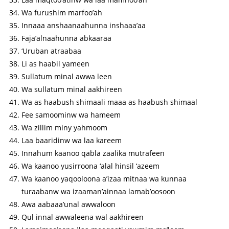
Wa furushim marfoo’ah
Innaaa anshaanaahunna inshaaa’aa
Faja’alnaahunna abkaaraa
‘Uruban atraabaa
Li as haabil yameen
Sullatum minal awwa leen
Wa sullatum minal aakhireen
Wa as haabush shimaali maaa as haabush shimaal
Fee samoominw wa hameem
Wa zillim miny yahmoom
Laa baaridinw wa laa kareem
Innahum kaanoo qabla zaalika mutrafeen
Wa kaanoo yusirroona ‘alal hinsil ‘azeem
Wa kaanoo yaqooloona a’izaa mitnaa wa kunnaa
turaabanw wa izaaman’ainnaa lamab’oosoon
Awa aabaaa’unal awwaloon
Qul innal awwaleena wal aakhireen