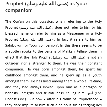
Prophet (صلى الله عليه وسلم) as ‘your
companion’
The Qur’an on this occasion, when referring to the Holy
Prophet (صلى الله عليه وسلم) ، does not refer to him by his
blessed name or refer to him as a Messenger or a Holy
Prophet (صلى الله عليه وسلم) . In fact, it refers to him as
Sahibukum or “your companion”. In this there seems to be
a subtle rebuke to the pagans of Makkah, telling them in
effect that the Holy Prophet (صلى الله عليه وسلم) is not an
outsider, nor a stranger to them. He was their constant
companion. He was born amongst them, he spent his
childhood amongst them, and he grew up as a youth
amongst them. He has lived among them a whole life-time,
and they had always looked upon him as a paragon of
honesty, integrity and truthfulness calling him اَمِین (The
Honest One). But now – after his claim of Prophethood –
they dare impute to him such a heinous sin as forging lies