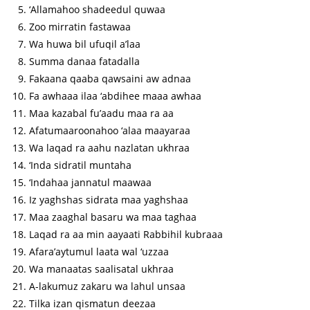
‘Allamahoo shadeedul quwaa
Zoo mirratin fastawaa
Wa huwa bil ufuqil a’laa
Summa danaa fatadalla
Fakaana qaaba qawsaini aw adnaa
Fa awhaaa ilaa ‘abdihee maaa awhaa
Maa kazabal fu’aadu maa ra aa
Afatumaaroonahoo ‘alaa maayaraa
Wa laqad ra aahu nazlatan ukhraa
‘Inda sidratil muntaha
‘Indahaa jannatul maawaa
Iz yaghshas sidrata maa yaghshaa
Maa zaaghal basaru wa maa taghaa
Laqad ra aa min aayaati Rabbihil kubraaa
Afara’aytumul laata wal ‘uzzaa
Wa manaatas saalisatal ukhraa
A-lakumuz zakaru wa lahul unsaa
Tilka izan qismatun deezaa