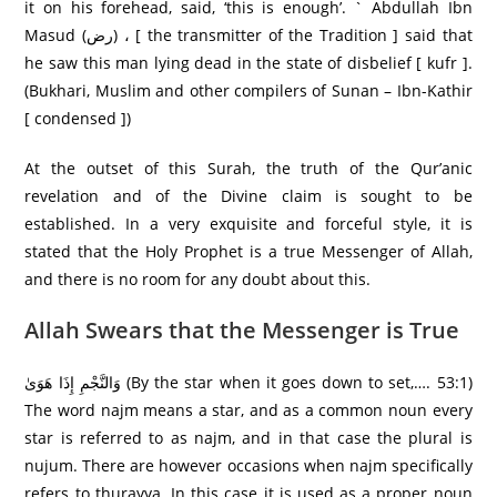
it on his forehead, said, ‘this is enough’. ` Abdullah Ibn
Masud (رض) ، [ the transmitter of the Tradition ] said that
he saw this man lying dead in the state of disbelief [ kufr ].
(Bukhari, Muslim and other compilers of Sunan – Ibn-Kathir
[ condensed ])
At the outset of this Surah, the truth of the Qur’anic
revelation and of the Divine claim is sought to be
established. In a very exquisite and forceful style, it is
stated that the Holy Prophet is a true Messenger of Allah,
and there is no room for any doubt about this.
Allah Swears that the Messenger is True
وَالنَّجْمِ إِذَا هَوَىٰ (By the star when it goes down to set,…. 53:1)
The word najm means a star, and as a common noun every
star is referred to as najm, and in that case the plural is
nujum. There are however occasions when najm specifically
refers to thurayya. In this case it is used as a proper noun