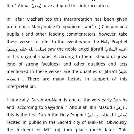
Ibn ` Abbas (رض) have adopted this interpretation.
In Tafsir Mazhari too this interpretation has been given
preference. Many noble Companions, tabi` n [ Companions’
pupils ] and other leading commentators, however, take
these verses to refer to the event when the Holy Prophet
(صلى الله عليه وسلم) saw the noble angel Jibra’il (عليه السلام)
in his original shape. According to them, shadid-ul-quwa
(one of strong faculties), and other qualities and acts
mentioned in these verses are the qualities of Jibra’il (عليه
السلام) . There are many factors in support of this
interpretation.
Historically, Surah An-Najm is one of the very early Surahs
and, according to Sayyidna ` Abdullah Ibn Masud (رض) ،
this is the first Surah the Holy Prophet (صلى الله عليه وسلم)
recited in public in the Sacred city of Makkah. Obviously,
the incident of Mi` raj took place much later. This