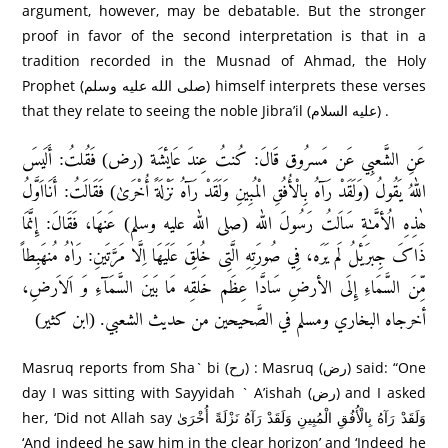
argument, however, may be debatable. But the stronger
proof in favor of the second interpretation is that in a
tradition recorded in the Musnad of Ahmad, the Holy
Prophet (صلى الله عليه وسلم) himself interprets these verses
that they relate to seeing the noble Jibra’il (عليه السلام) .
عَنِ الشَّعبِي عَن مَسرُوق قَالَ: کُنتُ عِندَ عَایٔشَة (رض) فَقُلتُ: أَلَیسَ
اللهُ یَقُولُ (وَلَقَدْ رَ‌آهُ بِالْأُفُقِ الْمُبِينِ وَلَقَدْ رَ‌آهُ نَزْلَةً أُخْرَ‌ىٰ) فَقَالَتُ: أَنَااَوَّلُ
ھٰذِہِ الُأمَّٰةِ سَاَلتُ رَسُولَ الله (صلى الله عليه وسلم) عَنھَا، فَقَالَ: إِنَّمَا
ذَاکَ جِبرَیٔلُ لَم یَرَہ، فِي صُورَتِهِ الَّتِی خُلِقَ عَلَيھَا اِلَّا مَرَّتَينِ: رَاٰہُ مُنھَبِطاً
مِّنَ السَّمَاءِ إِلَی الأرضِ سَادَّا عِظَم خَلقِه مَا بَینَ السَّمَآءِ وَ اَلاَرضِ،
أخرجاہ البخاري ومسلم في الصَّحیحین من حدیث الشعبي. (ابن کثیر)
Masruq reports from Sha` bi (رح) : Masruq (رض) said: “One
day I was sitting with Sayyidah ` A’ishah (رض) and I asked
her, ‘Did not Allah say وَلَقَدْ رَ‌آهُ بِالْأُفُقِ الْمُبِينِ وَلَقَدْ رَ‌آهُ نَزْلَةً أُخْرَ‌ىٰ
‘And indeed he saw him in the clear horizon’ and ‘Indeed he