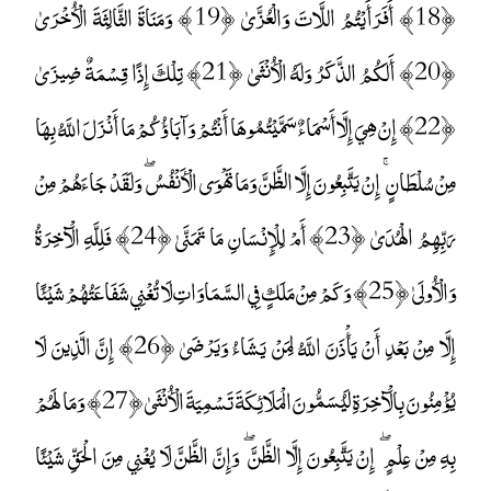
﴿18﴾ أَفَرَأَيْتُمُ اللَّاتَ وَالْعُزَّىٰ ﴿19﴾ وَمَنَاةَ الثَّالِثَةَ الْأُخْرَىٰ
﴿20﴾ أَلَكُمُ الذَّكَرُ وَلَهُ الْأُنْثَىٰ ﴿21﴾ تِلْكَ إِذًا قِسْمَةٌ ضِيزَىٰ
﴿22﴾ إِنْ هِيَ إِلَّا أَسْمَاءٌ سَمَّيْتُمُوهَا أَنْتُمْ وَآبَاؤُكُمْ مَا أَنْزَلَ اللَّهُ بِهَا
مِنْ سُلْطَانٍ ۚ إِنْ يَتَّبِعُونَ إِلَّا الظَّنَّ وَمَا تَهْوَى الْأَنْفُسُ ۖ وَلَقَدْ جَاءَهُمْ مِنْ
رَبِّهِمُ الْهُدَىٰ ﴿23﴾ أَمْ لِلْإِنْسَانِ مَا تَمَنَّىٰ ﴿24﴾ فَلِلَّهِ الْآخِرَةُ
وَالْأُولَىٰ ﴿25﴾ وَكَمْ مِنْ مَلَكٍ فِي السَّمَاوَاتِ لَا تُغْنِي شَفَاعَتُهُمْ شَيْئًا
إِلَّا مِنْ بَعْدِ أَنْ يَأْذَنَ اللَّهُ لِمَنْ يَشَاءُ وَيَرْضَىٰ ﴿26﴾ إِنَّ الَّذِينَ لَا
يُؤْمِنُونَ بِالْآخِرَةِ لَيُسَمُّونَ الْمَلَائِكَةَ تَسْمِيَةَ الْأُنْثَىٰ ﴿27﴾ وَمَا لَهُمْ
بِهِ مِنْ عِلْمٍ ۖ إِنْ يَتَّبِعُونَ إِلَّا الظَّنَّ ۖ وَإِنَّ الظَّنَّ لَا يُغْنِي مِنَ الْحَقِّ شَيْئًا