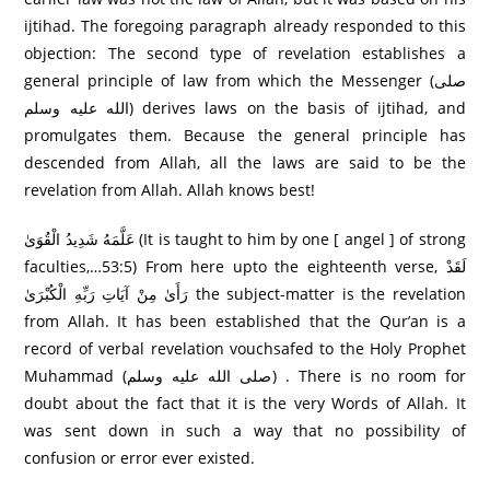
ijtihad. The foregoing paragraph already responded to this
objection: The second type of revelation establishes a
general principle of law from which the Messenger (صلى
الله عليه وسلم) derives laws on the basis of ijtihad, and
promulgates them. Because the general principle has
descended from Allah, all the laws are said to be the
revelation from Allah. Allah knows best!
عَلَّمَهُ شَدِيدُ الْقُوَىٰ (It is taught to him by one [ angel ] of strong
faculties,…53:5) From here upto the eighteenth verse, لَقَدْ
رَ‌أَىٰ مِنْ آيَاتِ رَ‌بِّهِ الْكُبْرَ‌ىٰ the subject-matter is the revelation
from Allah. It has been established that the Qur’an is a
record of verbal revelation vouchsafed to the Holy Prophet
Muhammad (صلى الله عليه وسلم) . There is no room for
doubt about the fact that it is the very Words of Allah. It
was sent down in such a way that no possibility of
confusion or error ever existed.