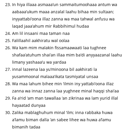
In hiya illaaa asmaaa’un sammaitumoohaaa antum wa
aabaaa’ukum maaa anzalal laahu bihaa min sultaan;
inyyattabi’oona illaz zanna wa maa tahwal anfusu wa
laqad jaaa’ahum mir Rabbihimul hudaa
Am lil insaani maa taman naa
Falillaahil aakhiratu wal oolaa
Wa kam mim malakin fissamaawaati laa tughnee
shafaa’atuhum shai’an illaa mim ba’di anyyaazanal laahu
limany yashaaa’u wa yardaa
innal lazeena laa yu’minoona bil aakhirati la
yusammoonal malaaa’ikata tasmiyatal unsaa
Wa maa lahum bihee min ‘ilmin iny yattabi’oona illaz
zanna wa innaz zanna laa yughnee minal haqqi shai’aa
Fa a’rid ‘am man tawallaa ‘an zikrinaa wa lam yurid illal
hayaatad dunyaa
Zalika mablaghuhum minal ‘ilm; inna rabbaka huwa
a’lamu biman dalla ‘an sabee lihee wa huwa a’lamu
bimanih tadaa