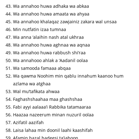
Wa annahoo huwa adhaka wa abkaa
Wa annahoo huwa amaata wa ahyaa
Wa annahoo khalaqaz zawjainiz zakara wal unsaa
Min nutfatin izaa tumnaa
Wa anna ‘alaihin nash atal ukhraa
Wa annahoo huwa aghnaa wa aqnaa
Wa annahoo huwa rabbush shi’raa
Wa annahooo ahlak a ‘Aadanil oolaa
Wa samooda famaaa abqaa
Wa qawma Noohim min qablu innahum kaanoo hum
azlama wa atghaa
Wal mu’tafikata ahwaa
Faghashshaahaa maa ghashshaa
Fabi ayyi aalaaa’i Rabbika tatamaaraa
Haazaa nazeerum minan nuzuril oolaa
Azifatil aazifah
Laisa lahaa min doonil laahi kaashifah
Afamin hazal hadeesi ta’jaboon