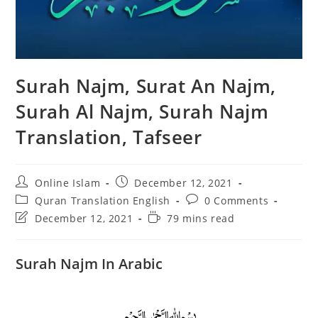
Surah Najm, Surat An Najm,
Surah Al Najm, Surah Najm
Translation, Tafseer
Post
Post
Online Islam
December 12, 2021
author:
published:
Post
Post
Quran Translation English
0 Comments
category:
comments:
Post
Reading
December 12, 2021
79 mins read
last
time:
modified:
Surah Najm In Arabic
﷽