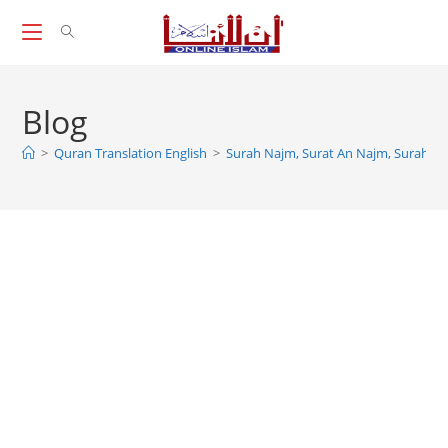
Skip
to
content
Blog
>
Quran Translation English
>
Surah Najm, Surat An Najm, Surah Al 