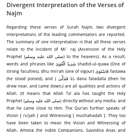
Divergent Interpretation of the Verses of
Najm
Regarding these verses of Surah Najm, two divergent
interpretations of the leading commentators are reported.
The summary of one interpretation is that all these verses
relate to the incident of Mi` raj (Ascension of the Holy
Prophet (صلى الله عليه وسلم) to the heavens). As a result,
words and phrases like شَدِيدُ الْقُوَىٰ shadid-ul-quwa (One of
strong faculties), dhu mirrah (one of vigour) فَاسْتَوَىٰ fastawa
(he stood poised), and ) دَنَا فَتَدَلَّىٰ dana fatadalla (then he
drew near, and came down,) are all qualities and actions of
Allah. (It means that Allah Ta’ ala has taught the Holy
Prophet (صلى الله عليه وسلم) directly without any media, and
that he came close to Him. The Qur’an further speaks of
Vision [ ru’yah ] and Witnessing [ mushahadah ]. They too
have been taken to mean the Vision and Witnessing of
Allah. Among the noble Companions, Sayyidna Anas and