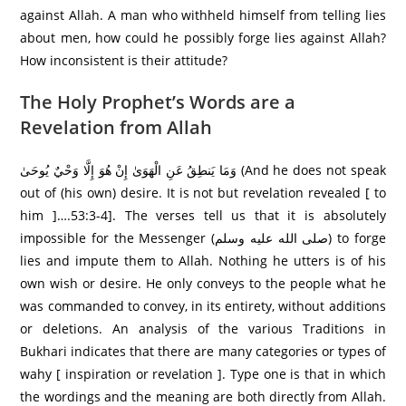
against Allah. A man who withheld himself from telling lies
about men, how could he possibly forge lies against Allah?
How inconsistent is their attitude?
The Holy Prophet’s Words are a
Revelation from Allah
وَمَا يَنطِقُ عَنِ الْهَوَىٰ إِنْ هُوَ إِلَّا وَحْيٌ يُوحَىٰ (And he does not speak
out of (his own) desire. It is not but revelation revealed [ to
him ]….53:3-4]. The verses tell us that it is absolutely
impossible for the Messenger (صلى الله عليه وسلم) to forge
lies and impute them to Allah. Nothing he utters is of his
own wish or desire. He only conveys to the people what he
was commanded to convey, in its entirety, without additions
or deletions. An analysis of the various Traditions in
Bukhari indicates that there are many categories or types of
wahy [ inspiration or revelation ]. Type one is that in which
the wordings and the meaning are both directly from Allah.