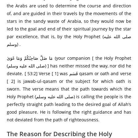
the Arabs are used to determine the course and direction
of, and are guided in their travels by the movements of the
stars in the sandy waste of Arabia, so they would now be
led to the goal and end of their spiritual journey by the star
par excellence, that is, by the Holy Prophet (صلى الله عليه
وسلم) .
مَا ضَلَّ صَاحِبُكُمْ وَمَا غَوَىٰ (your companion [ the Holy Prophet
(صلى الله عليه وسلم) ] has neither missed the way, nor did he
deviate. [ 53:2] Verse [ 1] was قَسَم qasam or oath and verse
[ 2] is jawab-ul-qasam or the subject for which oath is
sworn. The verse means that the path towards which the
Holy Prophet (صلى الله عليه وسلم) is calling the people is the
perfectly straight path leading to the desired goal of Allah’s
good pleasure. He is following the right guidance and has
not deviated from the path of righteousness.
The Reason for Describing the Holy