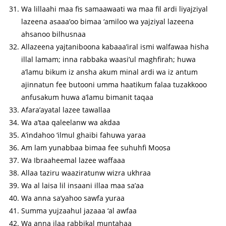
Wa lillaahi maa fis samaawaati wa maa fil ardi liyajziyal
lazeena asaaa’oo bimaa ‘amiloo wa yajziyal lazeena
ahsanoo bilhusnaa
Allazeena yajtaniboona kabaaa’iral ismi walfawaa hisha
illal lamam; inna rabbaka waasi’ul maghfirah; huwa
a’lamu bikum iz ansha akum minal ardi wa iz antum
ajinnatun fee butooni umma haatikum falaa tuzakkooo
anfusakum huwa a’lamu bimanit taqaa
Afara’ayatal lazee tawallaa
Wa a’taa qaleelanw wa akdaa
A’indahoo ‘ilmul ghaibi fahuwa yaraa
Am lam yunabbaa bimaa fee suhuhfi Moosa
Wa Ibraaheemal lazee waffaaa
Allaa taziru waaziratunw wizra ukhraa
Wa al laisa lil insaani illaa maa sa’aa
Wa anna sa’yahoo sawfa yuraa
Summa yujzaahul jazaaa ‘al awfaa
Wa anna ilaa rabbikal muntahaa