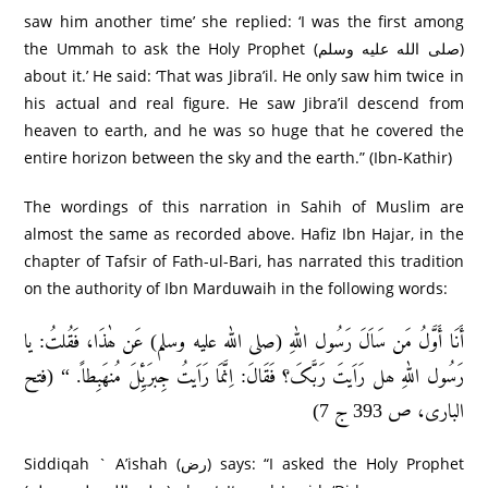
saw him another time’ she replied: ‘I was the first among
the Ummah to ask the Holy Prophet (صلى الله عليه وسلم)
about it.’ He said: ‘That was Jibra’il. He only saw him twice in
his actual and real figure. He saw Jibra’il descend from
heaven to earth, and he was so huge that he covered the
entire horizon between the sky and the earth.” (Ibn-Kathir)
The wordings of this narration in Sahih of Muslim are
almost the same as recorded above. Hafiz Ibn Hajar, in the
chapter of Tafsir of Fath-ul-Bari, has narrated this tradition
on the authority of Ibn Marduwaih in the following words:
أَنَا أَوَّلُ مَن سَاَلَ رَسُول اللهِ (صلى الله عليه وسلم) عَن ھٰذَا، فَقُلتُ: یا
رَسُول اللهِ ھل رَاَيتَ رَبَّکَ؟ فَقَالَ: اِنَّمَا رَاَيتُ جِبرَیِٔلَ مُنھَبِطاً. “ (فتح
الباری، ص 393 ج 7)
Siddiqah ` A’ishah (رض) says: “I asked the Holy Prophet