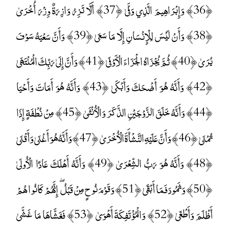
﴿36﴾ وَإِبْرَاهِيمَ الَّذِي وَفَّىٰ ﴿37﴾ أَلَّا تَزِرُ وَازِرَةٌ وِزْرَ أُخْرَىٰ
﴿38﴾ وَأَنْ لَيْسَ لِلْإِنْسَانِ إِلَّا مَا سَعَىٰ ﴿39﴾ وَأَنَّ سَعْيَهُ سَوْفَ
يُرَىٰ ﴿40﴾ ثُمَّ يُجْزَاهُ الْجَزَاءَ الْأَوْفَىٰ ﴿41﴾ وَأَنَّ إِلَىٰ رَبِّكَ الْمُنْتَهَىٰ
﴿42﴾ وَأَنَّهُ هُوَ أَضْحَكَ وَأَبْكَىٰ ﴿43﴾ وَأَنَّهُ هُوَ أَمَاتَ وَأَحْيَا
﴿44﴾ وَأَنَّهُ خَلَقَ الزَّوْجَيْنِ الذَّكَرَ وَالْأُنْثَىٰ ﴿45﴾ مِنْ نُطْفَةٍ إِذَا
تُمْنَىٰ ﴿46﴾ وَأَنَّ عَلَيْهِ النَّشْأَةَ الْأُخْرَىٰ ﴿47﴾ وَأَنَّهُ هُوَ أَغْنَىٰ وَأَقْنَىٰ
﴿48﴾ وَأَنَّهُ هُوَ رَبُّ الشِّعْرَىٰ ﴿49﴾ وَأَنَّهُ أَهْلَكَ عَادًا الْأُولَىٰ
﴿50﴾ وَثَمُودَ فَمَا أَبْقَىٰ ﴿51﴾ وَقَوْمَ نُوحٍ مِنْ قَبْلُ ۖ إِنَّهُمْ كَانُوا هُمْ
أَظْلَمَ وَأَطْغَىٰ ﴿52﴾ وَالْمُؤْتَفِكَةَ أَهْوَىٰ ﴿53﴾ فَغَشَّاهَا مَا غَشَّىٰ