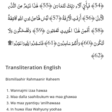
﴿54﴾ فَبِأَيِّ آلَاءِ رَبِّكَ تَتَمَارَىٰ ﴿55﴾ هَٰذَا نَذِيرٌ مِنَ النُّذُرِ
الْأُولَىٰ ﴿56﴾ أَزِفَتِ الْآزِفَةُ ﴿57﴾ لَيْسَ لَهَا مِنْ دُونِ اللَّهِ كَاشِفَةٌ
﴿58﴾ أَفَمِنْ هَٰذَا الْحَدِيثِ تَعْجَبُونَ ﴿59﴾ وَتَضْحَكُونَ وَلَا
تَبْكُونَ ﴿60﴾ وَأَنْتُمْ سَامِدُونَ ﴿61﴾ فَاسْجُدُوا لِلَّهِ وَاعْبُدُوا ۩
﴿62﴾
Transliteration English
Bismillaahir Rahmaanir Raheem
Wannajmi izaa hawaa
Maa dalla saahibukum wa maa ghawaa
Wa maa yyantiqu ‘anilhawaaa
In huwa illaa Wahyuny yoohaa