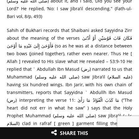
(صلى الله عليه وسلم) about It, and I said, ‘Did you see your
Lord?’ He replied, ‘No: I saw Jibra’il descending.” (Fath-ul-
Bari vol, 8/p, 493)
Sahih of Bukhari records that Shaibani asked Sayyidna Zirr
about the meaning of the verses فَكَانَ قَابَ قَوْسَيْنِ أَوْ أَدْنَىٰ
فَأَوْحَىٰ إِلَىٰ عَبْدِهِ مَا أَوْحَىٰ (so as he was at a distance between
two bows (joined together), rather even nearer. Thus He [
Allah ] revealed to His slave what He revealed – 53:9-10 He
replied that ` Abdullah Ibn Masud (رض) narrated to us that
Muhammad (صلى الله عليه وسلم) saw Jibra’il (عليه السلام)
having six hundred wings. Ibn Jarir, with his own chain of
transmitters, reports that Sayyidna ` Abdullh Ibn Masud
(رض) interpreting the verse 11: مَا كَذَبَ الْفُؤَادُ مَا رَ‌أَىٰ (“The
heart did not err in what he saw” ) says that the Holy
Prophet Muhammad (صلى الله عليه وسلم) saw Jibra’il (عليه
السلام) clad in rafraf [ green ] garment filling the entire
space between heaven and earth.
SHARE THIS