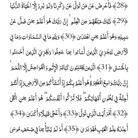
﴿28﴾ فَأَعْرِضْ عَنْ مَنْ تَوَلَّىٰ عَنْ ذِكْرِنَا وَلَمْ يُرِدْ إِلَّا الْحَيَاةَ الدُّنْيَا
﴿29﴾ ذَٰلِكَ مَبْلَغُهُمْ مِنَ الْعِلْمِ ۚ إِنَّ رَبَّكَ هُوَ أَعْلَمُ بِمَنْ ضَلَّ عَنْ
سَبِيلِهِ وَهُوَ أَعْلَمُ بِمَنِ اهْتَدَىٰ ﴿30﴾ وَلِلَّهِ مَا فِي السَّمَاوَاتِ وَمَا فِي
الْأَرْضِ لِيَجْزِيَ الَّذِينَ أَسَاءُوا بِمَا عَمِلُوا وَيَجْزِيَ الَّذِينَ أَحْسَنُوا
بِالْحُسْنَى ﴿31﴾ الَّذِينَ يَجْتَنِبُونَ كَبَائِرَ الْإِثْمِ وَالْفَوَاحِشَ إِلَّا اللَّمَمَ ۚ
إِنَّ رَبَّكَ وَاسِعُ الْمَغْفِرَةِ ۚ هُوَ أَعْلَمُ بِكُمْ إِذْ أَنْشَأَكُمْ مِنَ الْأَرْضِ وَإِذْ أَنْتُمْ
أَجِنَّةٌ فِي بُطُونِ أُمَّهَاتِكُمْ ۖ فَلَا تُزَكُّوا أَنْفُسَكُمْ ۖ هُوَ أَعْلَمُ بِمَنِ اتَّقَىٰ
﴿32﴾ أَفَرَأَيْتَ الَّذِي تَوَلَّىٰ ﴿33﴾ وَأَعْطَىٰ قَلِيلًا وَأَكْدَىٰ ﴿34﴾
أَعِنْدَهُ عِلْمُ الْغَيْبِ فَهُوَ يَرَىٰ ﴿35﴾ أَمْ لَمْ يُنَبَّأْ بِمَا فِي صُحُفِ مُوسَىٰ