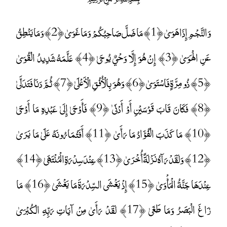
وَالنَّجْمِ إِذَا هَوَىٰ ﴿1﴾ مَا ضَلَّ صَاحِبُكُمْ وَمَا غَوَىٰ ﴿2﴾ وَمَا يَنْطِقُ
عَنِ الْهَوَىٰ ﴿3﴾ إِنْ هُوَ إِلَّا وَحْيٌ يُوحَىٰ ﴿4﴾ عَلَّمَهُ شَدِيدُ الْقُوَىٰ
﴿5﴾ ذُو مِرَّةٍ فَاسْتَوَىٰ ﴿6﴾ وَهُوَ بِالْأُفُقِ الْأَعْلَىٰ ﴿7﴾ ثُمَّ دَنَا فَتَدَلَّىٰ
﴿8﴾ فَكَانَ قَابَ قَوْسَيْنِ أَوْ أَدْنَىٰ ﴿9﴾ فَأَوْحَىٰ إِلَىٰ عَبْدِهِ مَا أَوْحَىٰ
﴿10﴾ مَا كَذَبَ الْفُؤَادُ مَا رَأَىٰ ﴿11﴾ أَفَتُمَارُونَهُ عَلَىٰ مَا يَرَىٰ
﴿12﴾ وَلَقَدْ رَآهُ نَزْلَةً أُخْرَىٰ ﴿13﴾ عِنْدَ سِدْرَةِ الْمُنْتَهَىٰ ﴿14﴾
عِنْدَهَا جَنَّةُ الْمَأْوَىٰ ﴿15﴾ إِذْ يَغْشَى السِّدْرَةَ مَا يَغْشَىٰ ﴿16﴾ مَا
زَاغَ الْبَصَرُ وَمَا طَغَىٰ ﴿17﴾ لَقَدْ رَأَىٰ مِنْ آيَاتِ رَبِّهِ الْكُبْرَىٰ