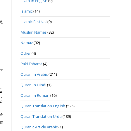
Islam In English
(9)
Islamic
(14)
Islamic Festival
(9)
ं,
Muslim Names
(32)
Namaz
(32)
Other
(4)
Paki Taharat
(4)
जब
Quran In Arabic
(211)
Quran In Hindi
(1)
عَن
Quran In Roman
(16)
عَ)
Quran Translation English
(525)
ने
Quran Translation Urdu
(189)
दा
Quranic Article Arabic
(1)