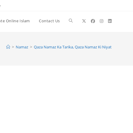
e
te Online Islam
Contact Us
Toggle
website
>
Namaz
>
Qaza Namaz Ka Tarika, Qaza Namaz Ki Niyat
search