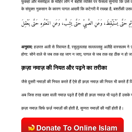
फुकहा और मसयेइल के माहिर लोग ने बेहोश व्यक्ति पर फैसला सुनाया कि उसे कोम
के संयुक्त नुकसान के कारण पागल आदमी कि कटेगरी में रख्खा है, बशर्तेकी उसकी
َّائِمِ حَتَّى يَسْتَيْقِظَ، وَعَنِ الصَّبِيِّ حَتَّى يَشِبَّ، وَعَنِ المَعْتُوهِ حَتَّى يَعْقِلَ
अनुवाद:
हज़रत अली से रिवायत है, रसुलुललाह सल्लल्लाहु अलैहि वास्सलम ने 
होगा: सोने वाले से जब तक वह जाग न जाए, पागल से जब तक वह ठीक न हो 
क़ज़ा नमाज़ की नियत और पढ़ने का तरीका
जैसे दूसरी नमाज़ों की नियत करते हैं ऐसे ही क़ज़ा नमाज़ की नियत भी करते हैं 
अब जिस तरह वक़्त वाली नमाज़ पढ़ते हैं ऐसी ही क़ज़ा नमाज़ भी पढ़ते हैं उसके
क़ज़ा नमाज़ सिर्फ फ़र्ज़ नमाज़ों की होती है, सुन्नत नमाज़ों की नहीं होती है।