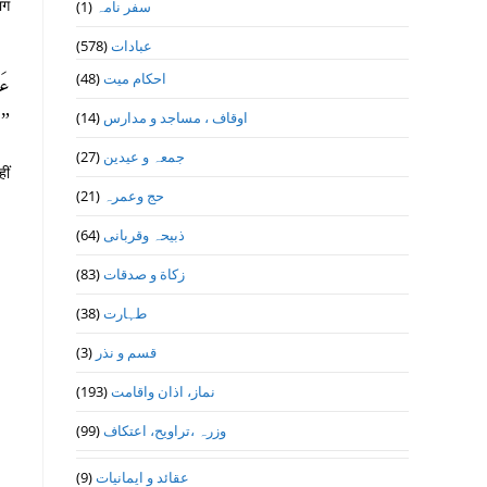
ाग
(1)
سفر نامہ
(578)
عبادات
(48)
احکام میت
عَن
(14)
اوقاف ، مساجد و مدارس
رو).
(27)
جمعہ و عیدین
ीं
(21)
حج وعمرہ
(64)
ذبیحہ وقربانی
(83)
زکاة و صدقات
(38)
طہارت
(3)
قسم و نذر
(193)
نماز، اذان واقامت
(99)
وزرہ ،تراويح، اعتكاف
(9)
عقائد و ایمانیات