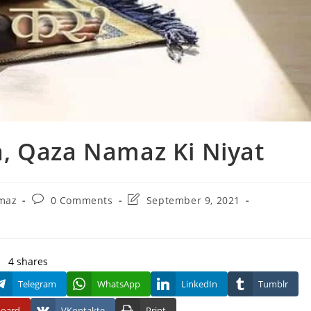
, Qaza Namaz Ki Niyat
Post
Post
maz
0 Comments
September 9, 2021
y:
comments:
last
modified:
4
shares
Telegram
WhatsApp
LinkedIn
Tumblr
board
VKontakte
Print