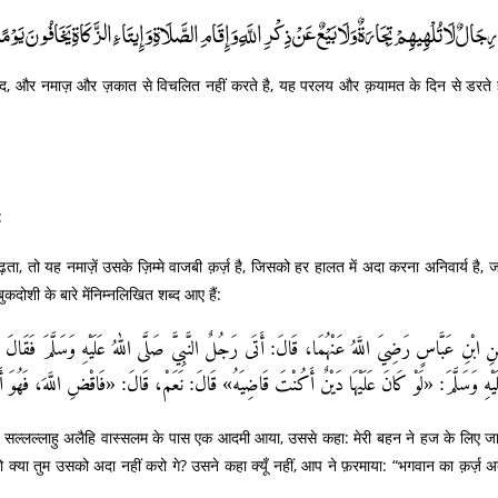
رِجَالٌ لَا تُلْهِيهِمْ تِجَارَةٌ وَلَا بَيْعٌ عَنْ ذِكْرِ اللَّهِ وَإِقَامِ الصَّلَاةِ وَإِيتَاءِ الزَّكَاةِ يَخَافُونَ يَو)
याद, और नमाज़ और ज़कात से विचलित नहीं करते है, यह परलय और क़यामत के दिन से डरते है
:
़ता, तो यह नमाज़ें उसके ज़िम्मे वाजबी क़र्ज़ है, जिसको हर हालत में अदा करना अनिवार्य है, 
बुकदोशी के बारे मेंनिम्नलिखित शब्द आए हैं:
ِ ابْنِ عَبَّاسٍ رَضِيَ اللَّهُ عَنْهُمَا، قَالَ: أَتَى رَجُلٌ النَّبِيَّ صَلَّى اللهُ عَلَيْهِ وَسَلَّمَ فَقَالَ لَ
لَيْهِ وَسَلَّمَ: «لَوْ كَانَ عَلَيْهَا دَيْنٌ أَكُنْتَ قَاضِيَهُ» قَالَ: نَعَمْ، قَالَ: «فَاقْضِ اللَّهَ، فَهُوَ أَحَقُّ
ह सल्लल्लाहु अलैहि वास्सलम के पास एक आदमी आया, उससे कहा: मेरी बहन ने हज के लिए जा
क्या तुम उसको अदा नहीं करो गे? उसने कहा क्यूँ नहीं, आप ने फ़रमाया: “भगवान का क़र्ज़ अ