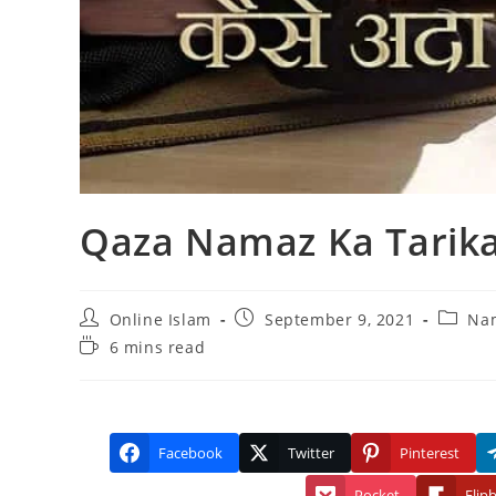
Qaza Namaz Ka Tarika
Post
Post
Post
Online Islam
September 9, 2021
Na
author:
published:
categor
Reading
6 mins read
time:
Facebook
Twitter
Pinterest
Pocket
Flip