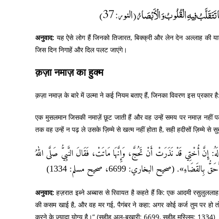
ْمًا تَتَقَلَّبُ فِيهِ الْقُلُوبُ وَالْأَبْصَارُ (النور: 37
अनुवाद:
यह ऐसे लोग हैं जिनको तिजारत, बिक्क्री और लेन देन अल्लाह की 
जिस दिन निगाहें और दिल पलट जाएंगे।
क़ज़ा नमाज़ का हुक्म
क़ज़ा नमाज़ के बारे में उल्मा ने कई नियम बताए हैं, जिनका विवरण इस प्रकार है
एक मुसलमान जिसकी नमाज़ें छूट जाती हैं और वह उन्हें समय पर नमाज़ नहीं पढ
तक वह उन्हें न पढ़ ले उसके ज़िम्मे से खत्म नहीं होता है, सही हदीसों ज़िम्मे से सु
هُ: إِنَّ أُخْتِي قَدْ نَذَرَتْ أَنْ تَحُجَّ، وَإِنَّهَا مَاتَتْ، فَقَالَ النَّبِيُّ صَلَّى اللهُ
 بِالقَضَاءِ». (صحيح البخاري: 6699، صحيح مسلم: 1334
अनुवाद:
हज़रात इब्ने अब्बास से रिवायत है कहते हैं कि: एक आदमी रसुलुलला
की कसम खाई है, और वह मर गई, पैगंबर ने कहा: अगर कोई कर्ज तुम पर हो तो 
करने के ज़्यादा योग्य है।” (सहीह अल-बुखारी: 6699, सहीह मुस्लिम: 1334)