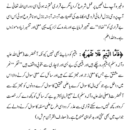
وغیرہ آپ نے انھیں پر عمل شروع کردیا مگر بےقراری ختم نہ ہوئی اسی دوران اللہ تعالیٰ نے
آپ پر وحی نازل فرمائی فروعی احکامات کی تفصیلات آہستہ آہستہ نازل ہونا شروع ہوئی بس اسی
بےقراری کو ” ضالا “ سے تعبیر فرمایا ہے اور بندہ کے نزدیک یہی معنی اور تفسیر زیادہ موزوں
ہے۔ واللہ اعلم .
یتیم کو دبایئے بھی نہیں کیونکہ آنحضرت (صلی اللہ علیہ
﴿فَاَمَّا الْيَتِيْمَ فَلَا تَقْهَرْ﴾:
وآلہ وسلم) یتیم رہ چکے ہیں اور یتیمی کی بےبسی اور لا چاری سے بخوبی واقف ہیں ” تنھر “ نھر
سے مشتق ہے جس کا معنی زجر اور جھڑکنے کے ہیں اور سائل کے معنی سوال کرنے والا اس
میں داخل ہے جو کسی مال کا سوال کرے یا علمی تحقیق کا سوال کرے دونوں کو جھڑکنے سے
آنحضرت (صلی اللہ علیہ وآلہ وسلم) نے منع فرمایا بہتر یہ ہے کہ سائل کو کچھ دے کر رخصت
کرو اور کچھ نہیں دے سکتے تو نرمی سے عذر کر دو اسی طرح علمی مسئلہ کا سوال کرنے والے کے
جواب میں بھی سختی اور بدخواہی ممنوع ہے۔ ( معارف القرآن م ش د)