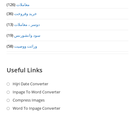
معاملات
(126)
خرید وفروخت
(36)
دوسرے معاملات
(13)
سود وانشورنس
(19)
وراثت ووصيت
(58)
Useful Links
Hijri Date Converter
Opens
in
Inpage To Word Converter
Opens
a
in
Compress Images
Opens
new
a
in
Word To Inpage Converter
Opens
tab
new
a
in
tab
new
a
tab
new