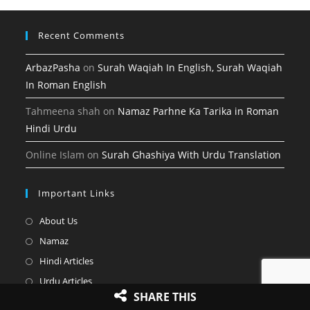
tab
Recent Comments
ArbazPasha
on
Surah Waqiah In English, Surah Waqiah
In Roman English
Tahmeena shah
on
Namaz Parhne Ka Tarika in Roman
Hindi Urdu
Online Islam
on
Surah Ghashiya With Urdu Translation
Important Links
Opens
About Us
in
Opens
Namaz
a
in
Opens
Hindi Articles
new
a
in
Opens
Urdu Articles
tab
new
a
SHARE THIS
in
Opens
Hadees
tab