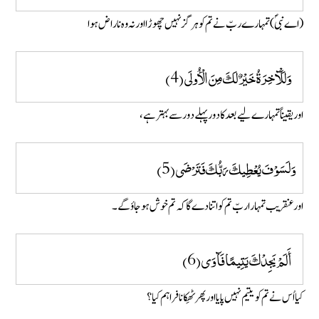
(اے نبی ؐ) تمہارے ربّ نے تم کو ہر گز نہیں چھوڑا اور نہ وہ ناراض ہوا
وَلَلْآخِرَةُ خَيْرٌ لَكَ مِنَ الْأُولَى (4)
اور یقیناً تمہارے لیے بعد کا دور پہلے دور سے بہتر ہے،
وَلَسَوْفَ يُعْطِيكَ رَبُّكَ فَتَرْضَى (5)
اور عنقریب تمہارا ربّ تم کو اتنا دے گا کہ تم خوش ہو جاوٴ گے۔
أَلَمْ يَجِدْكَ يَتِيمًا فَآوَى (6)
کیا اُس نے تم کو یتیم نہیں پایا اور پھر ٹھِکانا فراہم کیا؟