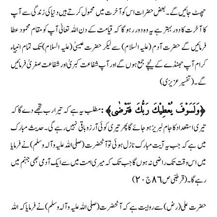
چھٹ جائیں گے۔ بعض حضرات اس کو آخرت میں محمول کرتے ہیں دنیا کی زندگی سے آپ
کا آخرت کا دور بہتر ہے یہ وہ دور رہو گا کہ قیامت کے دن اللہ تعالیٰ آپ کو مقام محمود عطا
فرمائیں گے حضرت آدم (علیہ السلام) سے لیکر حضرت عیسیٰ (علیہ السلام) تک تمام انبیاء
کرام آپ جھنڈے کے نیچے جمع ہوں گے اور آپ شفاعت کبریٰ اور شفاعت صغریٰ فرمائیں
گے۔ ( تفسیر عزیزی)
مطلب یہ ہے کہ تیرا رب تجھے دے گا کہ
﴿وَلَسَوْفَ يُعْطِيْكَ رَبُّكَ فَتَرْضٰى﴾:
تیری استعداد کا جام لبریز ہوجائے گا پھر تیری کوئی آرزو باقی نہیں رہے گی ۔ حدیث مبارک
میں ہے کہ جب یہ آیت مبارک نازل ہوئی تو آنحضرت (صلی اللہ علیہ وآلہ وسلم) نے فرمایا
میں اس وقت تک راضی نہ ہوں گا جب تک کہ میری امت میں سے ایک آدمی بھی جہنم میں
رہے گا ۔ ( قرطبی ص ٨٦ ج ٢٠)
حضرت علی (رض) سے روایت ہے کہ آنحضرت (صلی اللہ علیہ وآلہ وسلم) نے فرمایا کہ اللہ