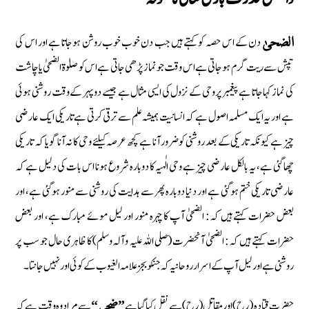
دن کے اس حصہ کو کہتے ہیں جب دن خوب خوب روشن ہوجاتا ہے اور اس کی
الضحیٰ
تپش سے ریت گرم ہوجاتی ہے اس وقت جو نماز پڑھی جاتی ہے اس کو صلوٰۃ الضحیٰ یا چاشت
کی نماز کہا جاتا ہے پیغمبر پر وحی کے نزول کی ایسی مثال ہے جیسے دوپہر کے وقت روشنی ہوئی
ہے اور یہ ایک مسلمہ اصول ہے کہ انسانیت ہمیشہ علم سے ترقی کرتی ہے تاریکی ایک عارضی
چیز ہے کیونکہ تاریکی کے بعد روشنی كوضرور آنا ہے کچھ عرصہ کیلئے وحی کا نہ آنا گویا کہ تاریکی
چھا گئی ہے، یہ بالکل عارضی چیز ہے وحی الٰہیہ کا دوبارہ شروع ہونا اس بات کی دلیل ہے کہ
عارضی تاریکی ختم ہوگئی ہے اور دنیا دوبارہ پھر سے ہدایت کی روشنی سے منور ہوگئی ہے، اور
بعض حضرات کہتے ہیں کہ: الضحیٰ آپ کا چہرہ منور اور لیل موئے مبارک ہے، اور بعض
حضرات کہتے ہیں کہ: الضحیٰ آنحضرت (صلی اللہ علیہ وآلہ وسلم) کا ظاہری حال جو سب پر
روشنی ہے اور لیل آپ کے اسرار روحانیہ کہ جنکو بجز علامہ الغیوب کے کوئی اور نہیں جانتا ۔
حضرت قتادہ (رح) اور مقاتل (رح) سے نقل کیا گیا ہے
سے مراد وہ وقت ہے کہ
”ضحی“