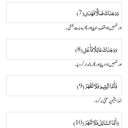
وَوَجَدَكَ ضَالًّا فَهَدَى (7)
اور تمہیں ناواقفِ راہ پایا اور پھر ہدایت بخشی۔
وَوَجَدَكَ عَائِلًا فَأَغْنَى (8)
اور تمہیں نادار پایا اور پھر مالدار کر دیا۔
فَأَمَّا الْيَتِيمَ فَلَا تَقْهَرْ (9)
لہٰذا یتیم پر سختی نہ کرو،
وَأَمَّا السَّائِلَ فَلَا تَنْهَرْ (10)