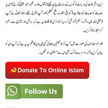
دین و شریعت کی ہر بات لوگوں کے سامنے بیان کیجئے ( بقول علامہ شبیر احمد عثمانی (رح) اسی پر
حدیث کو حدیث کہا جاتا ہے ( کذا فی مقدمہ فتح المھلم) اور آپ محتاج تھے ، اللہ تعالیٰ نے آپ
(صلی اللہ علیہ وآلہ وسلم) کو غنی کردیا ، لہٰذا اس کا تقاضا یہ ہے کہ سائل اور محتاج سے رحم و
کرم کا برتاؤ کریں۔
علوم و معارف کی صورت میں آپ کو جو نعمتیں عطا کی گئی ہیں ان کا شکریہ یہ ہے کہ آپ ان کو
بیان کریں تاکہ دوسرے لوگ بھی ان سے مستفید ہو سکیں۔