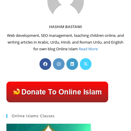
HASHIM BASTAWI
Web development, SEO management, teaching children online, and
writing articles in Arabic, Urdu, Hindi, and Roman Urdu, and English
for own blog Online Islam
Read More
Opens
Opens
Opens
Opens
in
in
in
in
a
a
a
a
new
new
new
new
tab
tab
tab
tab
Online Islamc Classes