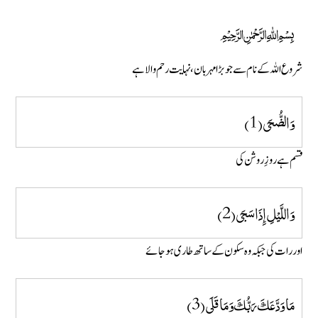
﷽
شروع اللہ کے نام سے جو بڑا مہربان، نہایت رحم والا ہے
وَالضُّحَى (1)
قسم ہے روزِ روشن کی
وَاللَّيْلِ إِذَا سَجَى (2)
اور رات کی جبکہ وہ سکون کے ساتھ طاری ہو جائے
مَا وَدَّعَكَ رَبُّكَ وَمَا قَلَى (3)