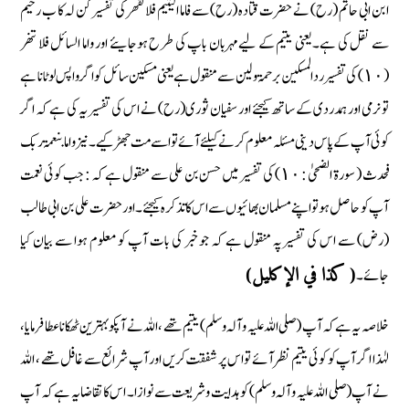
ابن ابی حاتم (رح) نے حضرت قتادہ (رح) سے فاما الیتیم فلا تقھر کی تفسیر کن لہ کا ب رحیم
سے نقل کی ہے۔ یعنی یتیم کے لیے مہربان باپ کی طرح ہوجایئے اور واما السائل فلا تنھر
(١٠) کی تفسیر ردالمسکین برحمۃ ولین سے منقول ہے یعنی مسکین سائل کو اگر واپس لوٹا نا ہے
تو نرمی اور ہمدردی کے ساتھ کیجئے اور سفیان ثوری (رح) نے اس کی تفسیر یہ کی ہے کہ اگر
کوئی آپ کے پاس دینی مسئلہ معلوم کرنے کیلئے آئے تو اسے مت جھڑکیے۔ نیز واما بنعمۃ ربک
فحدث ( سورة الضحیٰ : ١٠) کی تفسیر میں حسن بن علی سے منقول ہے کہ : جب کوئی نعمت
آپ کو حاصل ہو تو اپنے مسلمان بھائیوں سے اس کا تذکرہ کیجئے۔ اور حضرت علی بن ابی طالب
(رض) سے اس کی تفسیر پہ منقول ہے کہ جو خبر کی بات آپ کو معلوم ہوا سے بیان کیا
جائے۔
( کذا في الإکلیل)
خلاصہ یہ ہے کہ آپ (صلی اللہ علیہ وآلہ وسلم) یتیم تھے ، اللہ نے آپکو بہترین ٹھکانا عطا فرمایا،
لہٰذا اگر آپ کو کوئی یتیم نظر آئے تو اس پر شفقت کریں اور آپ شرائع سے غافل تھے ، اللہ
نے آپ (صلی اللہ علیہ وآلہ وسلم) کو ہدایت و شریعت سے نوازا ۔ اس کا تقاضا یہ ہے کہ آپ