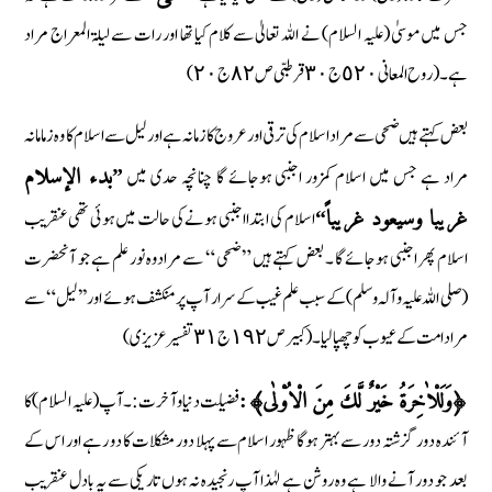
جس میں موسیٰ (علیہ السلام) نے اللہ تعالیٰ سے کلام کیا تھا اور رات سے لیلۃ المعراج مراد
ہے۔ ( روح المعانی ٥٢٠ ج ٣٠ قرطبی ص ٨٢ ج ٢٠)
بعض کہتے ہیں ضحی سے مراد اسلام کی ترقی اور عروج کا زمانہ ہے اور لیل سے اسلام کا وہ زمامانہ
مراد ہے جس میں اسلام کمزور اجنبی ہوجائے گا چنانچہ حدی میں
”
بدء الإسلام
اسلام کی ابتدا اجنبی ہونے کی حالت میں ہوئی تھی عنقریب
غريبا وسيعود غريباً
“
اسلام پھر اجنبی ہوجائے گا ۔ بعض کہتے ہیں ” ضحی “ سے مرادوہ نور علم ہے جو آنحضرت
(صلی اللہ علیہ وآلہ وسلم) کے سبب علم غیب کے سرار آپ پر منکشف ہوئے اور ’ ’ لیل “ سے
مراد امت کے عیوب کو چھپالیا۔ ( کبیر ص ١٩٢ ج ٣١ تفسیر عزیزی)
فضلیت دنیا و آخرت :۔ آپ (علیہ السلام) کا
﴿وَلَلْاٰخِرَةُ خَيْرٌ لَّكَ مِنَ الْاُوْلٰى﴾:
آئندہ دور گزشتہ دور سے بہتر ہوگا ظہور اسلام سے پہلا دور مشکلات کا دو رہے اور اس کے
بعد جو دور آنے والا ہے وہ روشن ہے لہٰذا آپ رنجیدہ نہ ہوں تاریکی سے یہ بادل عنقریب