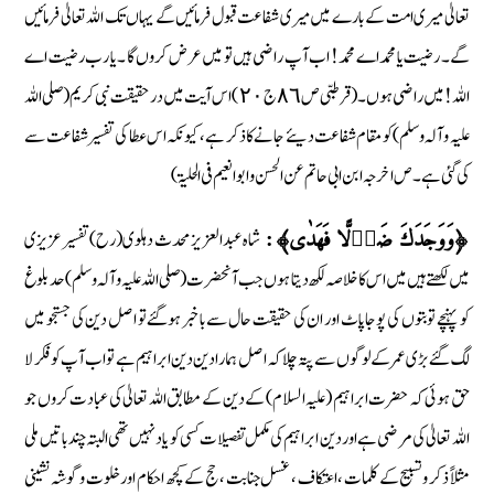
تعالیٰ میری امت کے بارے میں میری شفاعت قبول فرمائیں گے یہاں تک اللہ تعالیٰ فرمائیں
گے۔ رضیت یا محمد اے محمد ! اب آپ راضی ہیں تو میں عرض کروں گا ۔ یا رب رضیت اے
اللہ ! میں راضی ہوں۔ (قرطبی ص ٨٦ ج ٢٠) اس آیت میں درحقیقت نبی کریم (صلی اللہ
علیہ وآلہ وسلم) کو مقام شفاعت دیئے جانے کا ذکر ہے ، کیونکہ اس عطا کی تفسیر شفاعت سے
کی گئی ہے۔ ص اخرجہ ابن ابی حاتم عن الحسن و ابو انعیم فی الحلیۃ)
شاہ عبد العزیز محدث دہلوی (رح) تفسیر عزیزی
﴿وَوَجَدَكَ ضَاۗلًّا فَهَدٰى﴾:
میں لکھتے ہیں میں اس کا خلاصہ لکھ دیتا ہوں جب آنحضرت (صلی اللہ علیہ وآلہ وسلم) حد بلوغ
کو پہنچے تو بتوں کی پوجا پاٹ اور ان کی حقیقت حال سے با خبر ہوگئے تو اصل دین کی جستجو میں
لگ گئے بڑی عمر کے لوگوں سے پتہ چلا کہ اصل ہمارا دین دین ابراہیم ہے تو اب آپ کو فکر لا
حق ہوئی کہ حضرت ابراہیم (علیہ السلام) کے دین کے مطابق اللہ تعالیٰ کی عبادت کروں جو
اللہ تعالیٰ کی مرضی ہے اور دین ابراہیم کی مکمل تفصیلات کسی کو یاد نہیں تھی البتہ چند باتیں ملی
مثلاً ذکر و تسبیح کے کلمات ، اعتکاف ، غسل جنابت ، حج کے کچھ احکام اور خلوت و گوشہ نشینی