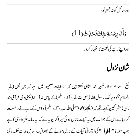
اور سائل کو نہ جھِڑکو،
وَأَمَّا بِنِعْمَةِ رَبِّكَ فَحَدِّثْ (11)
اور اپنے ربّ کی نعمت کا اظہار کرو۔
شان نزول
شیخ الاسلام مولانا شبیر احمد عثمای لکھتے ہیں کہ: روایات صحیحہ میں ہے کہ جبرائیل (علیہ
السلام) کو دیر تک رسول اللہ (صلی اللہ علیہ وآلہ وسلم) کے پاس نہ آئے ( یعنی وحی قرآنی بند
رہی) مشرکین کہنے لگے کہ ( لیجئے) محمد (صلی اللہ علیہ وآلہ وسلم) کو اس کے رب نے رخصت
کردیا ہے اس کے جواب میں یہ آیات نازل ہوئی میرا گمان یہ ہے کہ یہ زمانہ فترہ الوحی کا ہے
جب سورة
کی ابتدائی آیات کے نازل ہونے کے بعد ایک طویل مدت تک وحی
”
اقرا
“