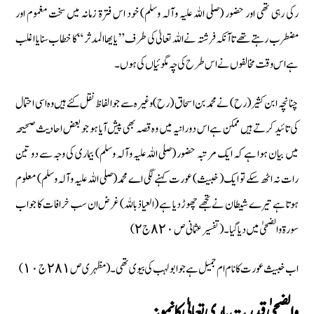
رکی رہی تھی اور حضور (صلی اللہ علیہ وآلہ وسلم) خود اس فترۃ زمانہ میں سخت مغموم اور
مضطرب رہتے تھے تاآنکہ فرشتہ نے اللہ تعالیٰ کی طرف ” یایھا المدثر “ کا خطاب سنایا اغلب
ہے اس وقت مخالفوں نے اس طرح کی چہ مگوئیاں کی ہوں ۔
چنانچہ ابن کثیر (رح) نے محمد بن اسحاق (رح) وغیرہ سے جو الفاظ نقل کئے ہیں وہ اسی احتمال
کی تائید کرتے ہیں ممکن ہے اس دورانیہ میں وہ قصہ بھی پیش آیا ہو جو بعض احادیث صحیحہ
میں بیان ہوا ہے کہ ایک مرتبہ حضور (صلی اللہ علیہ وآلہ وسلم) بیماری کی وجہ سے دو تین
رات نہ اٹھ سکے تو ایک ( خبیث) عورت کہنے لگی اے محمد (صلی اللہ علیہ وآلہ وسلم) معلوم
ہوتا ہے تیرے شیطان نے تجھے چھوڑ دیا ہے (العیاذ باللہ) غرض ان سب خرافات کا جواب
سورة والضحیٰ میں دیا گیا۔ ( تفسیر عثمانی ص ٨٢٠ ج ٢)
اب خبیث عورت کا نام ام جمیل ہے جو ابو لہب کی بیوی تھی۔ ( مظہری ص ٢٨١ ج ١٠)
والضحیٰ قدرت باری تعالیٰ کا نمونہ