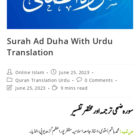
Surah Ad Duha With Urdu
Translation
Post
Post
Online Islam
June 25, 2023
author:
published:
Post
Post
Quran Translation Urdu
0 Comments
category:
comments:
Post
Reading
June 25, 2023
9 mins read
last
time:
modified:
سورہ ضحى ترجمہ اور مختصر تفسير
محمد ہاشم بستوى، استاذ جامعہ اسلاميہ مظفر پور اعظم گڑھ يوپى، انڈيا۔
مرتب: