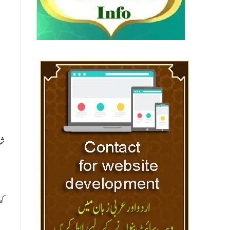
شر
کھ