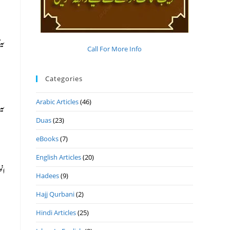
یہ
Call For More Info
Categories
Arabic Articles
(46)
یہ
Duas
(23)
eBooks
(7)
English Articles
(20)
ان
Hadees
(9)
Hajj Qurbani
(2)
Hindi Articles
(25)