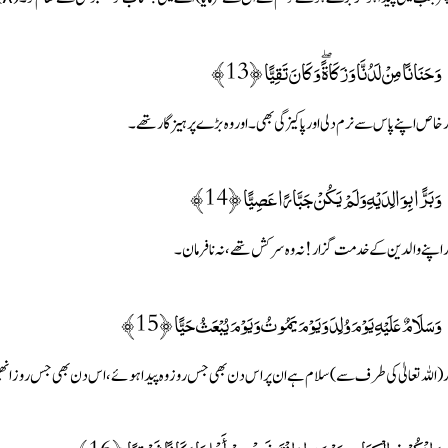
وَحَنَانًا مِنْ لَدُنَّا وَزَكَاةً ۖ وَكَانَ تَقِيًّا ﴿13﴾
ر خاص اپنے پاس سے نرم دلی اور پاکیزگی بھی۔ اور وہ بڑے پرہیزگار تھے۔
وَبَرًّا بِوَالِدَيْهِ وَلَمْ يَكُنْ جَبَّارًا عَصِيًّا ﴿14﴾
ر اپنے والدین کے خدمت گزار ! نہ وہ سرکش تھے، نہ نافرمان۔
وَسَلَامٌ عَلَيْهِ يَوْمَ وُلِدَ وَيَوْمَ يَمُوتُ وَيَوْمَ يُبْعَثُ حَيًّا ﴿15﴾
ر (اللہ تعالیٰ کی طرف سے) سلام ہے ان پر اس دن بھی جس روز وہ پیدا ہوئے، اس دن بھی جس روز انھی