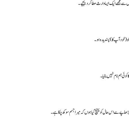
پاس سے مجھے ایک ایسا وارث عطا کردیجیے۔
جو (خود آپ کا) پسندیدہ ہو۔
ئی ہم نام نہیں بنایا۔
بڑھاپے سے اس حال کو پہنچ گیا ہوں کہ میرا جسم سوکھ چکا ہے۔