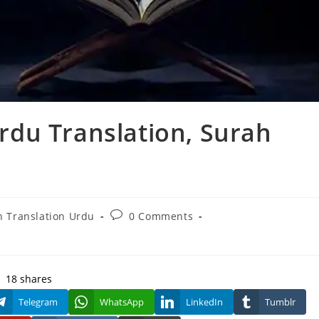
du Translation, Surah
Post
 Translation Urdu
0 Comments
comments:
18
shares
Telegram
WhatsApp
LinkedIn
Tumblr