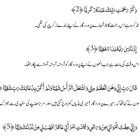
ذِكْرُ رَحْمَتِ رَبِّكَ عَبْدَهُ زَكَرِيَّا ﴿2﴾
 تذکرہ ہے اس رحمت کا جو تمہارے پروردگار نے اپنے بندے زکریا پر کی تھی۔
إِذْ نَادَىٰ رَبَّهُ نِدَاءً خَفِيًّا ﴿3﴾
 اس وقت کی بات ہے جب انھوں نے اپنے پروردگار کو آہستہ آہستہ آواز سے پکارا تھا۔
قَالَ رَبِّ إِنِّي وَهَنَ الْعَظْمُ مِنِّي وَاشْتَعَلَ الرَّأْسُ شَيْبًا وَلَمْ أَكُنْ بِدُعَائِكَ رَبِّ شَقِيًّا ﴿4
ھوں نے کہا تھا کہ : میرے پروردگار ! میری ہڈیاں کمزور پڑگئی ہیں، اور سر بڑھاپے کی سفیدی سے بھڑک 
وَإِنِّي خِفْتُ الْمَوَالِيَ مِنْ وَرَائِي وَكَانَتِ امْرَأَتِي عَاقِرًا فَهَبْ لِي مِنْ لَدُنْكَ وَلِيًّا ﴿5﴾