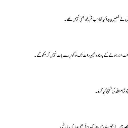
ں نے تمہیں پیدا کیا تھا جب تم کچھ بھی نہیں تھے۔
 کہ تم صحت مند ہونے کے باوجود تین رات تک لوگوں سے بات نہیں کرسکو گے۔
م اللہ کی تسبیح کیا کرو۔