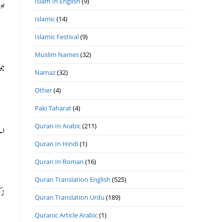
Islam In English
(9)
او
Islamic
(14)
Islamic Festival
(9)
Muslim Names
(32)
جو
Namaz
(32)
Other
(4)
Paki Taharat
(4)
Quran In Arabic
(211)
اے
Quran In Hindi
(1)
Quran In Roman
(16)
Quran Translation English
(525)
زک
Quran Translation Urdu
(189)
Quranic Article Arabic
(1)