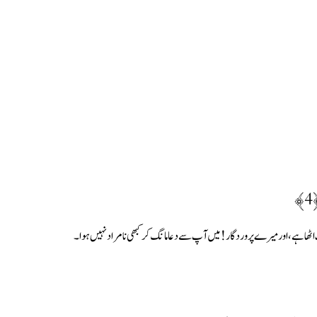
﴾
اٹھا ہے، اور میرے پروردگار ! میں آپ سے دعا مانگ کر کبھی نامراد نہیں ہوا۔