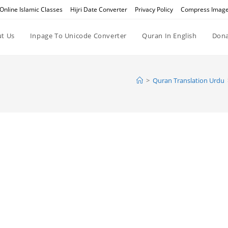
Online Islamic Classes
Hijri Date Converter
Privacy Policy
Compress Imag
t Us
Inpage To Unicode Converter
Quran In English
Dona
>
Quran Translation Urdu