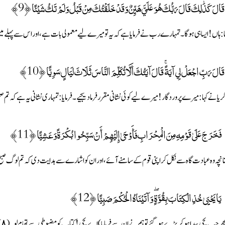
قَالَ كَذَٰلِكَ قَالَ رَبُّكَ هُوَ عَلَيَّ هَيِّنٌ وَقَدْ خَلَقْتُكَ مِنْ قَبْلُ وَلَمْ تَكُ شَيْئًا ﴿9﴾
ا : ہاں ! ایسا ہی ہوگا۔ تمہارے رب نے فرمایا ہے کہ یہ تو میرے لیے معمولی بات ہے، اور اس سے پہلے می
قَالَ رَبِّ اجْعَلْ لِي آيَةً ۚ قَالَ آيَتُكَ أَلَّا تُكَلِّمَ النَّاسَ ثَلَاثَ لَيَالٍ سَوِيًّا ﴿10﴾
ریا نے کہا : میرے پروردگار ! میرے لیے کوئی نشانی مقرر فرما دیجیے۔ فرمایا : تمہاری نشانی یہ ہے
فَخَرَجَ عَلَىٰ قَوْمِهِ مِنَ الْمِحْرَابِ فَأَوْحَىٰ إِلَيْهِمْ أَنْ سَبِّحُوا بُكْرَةً وَعَشِيًّا ﴿11﴾
انچہ وہ عبادت گاہ سے نکل کر اپنی قوم کے سامنے آئے، اور ان کو اشارے سے ہدایت دی کہ تم لوگ صبح و شا
يَا يَحْيَىٰ خُذِ الْكِتَابَ بِقُوَّةٍ ۖ وَآتَيْنَاهُ الْحُكْمَ صَبِيًّا ﴿12﴾
ر جب یحی پیدا ہو کر بڑے ہوگئے تو ہم نے ان سے فرمایا) اے یحی ! کتاب کو مضبوطی سے تھام لو۔ (٨) اور ہم نے بچپن ہی میں ان کو دانائی بھی عطا کردی تھی۔