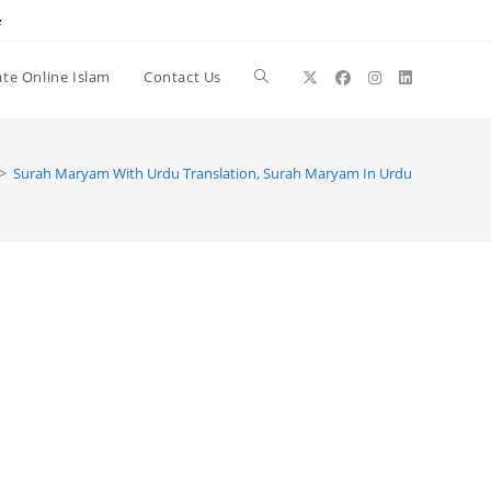
e
te Online Islam
Contact Us
Toggle
website
>
Surah Maryam With Urdu Translation, Surah Maryam In Urdu
search