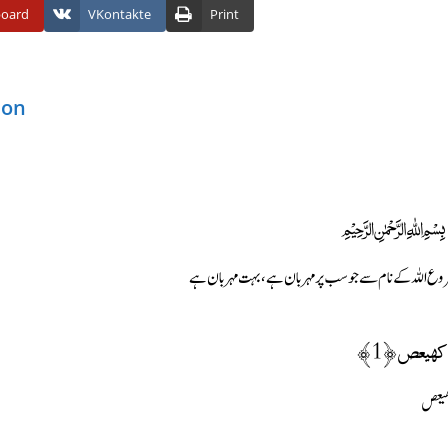
board
VKontakte
Print
ion
﷽
وع اللہ کے نام سے جو سب پر مہربان ہے، بہت مہربان ہے
كهيعص ﴿1﴾
یعص