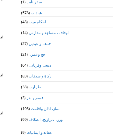
سفر نامہ
(1)
عبادات
(578)
احکام میت
(48)
اوقاف ، مساجد و مدارس
(14)
او
جمعہ و عیدین
(27)
حج وعمرہ
(21)
ذبیحہ وقربانی
(64)
او
زکاة و صدقات
(83)
طہارت
(38)
قسم و نذر
(3)
نماز، اذان واقامت
(193)
او
وزرہ ،تراويح، اعتكاف
(99)
عقائد و ایمانیات
(9)