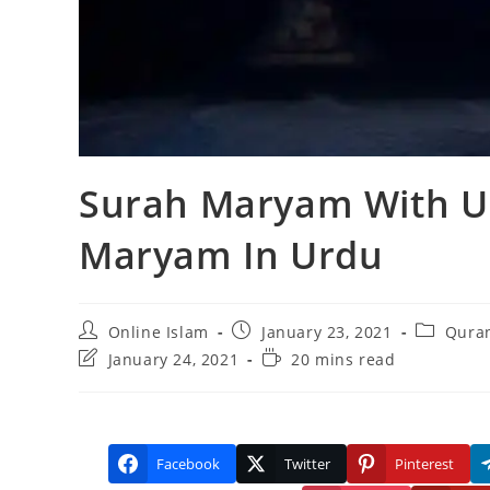
Surah Maryam With Ur
Maryam In Urdu
Post
Post
Post
Online Islam
January 23, 2021
Quran
author:
published:
category:
Post
Reading
January 24, 2021
20 mins read
last
time:
modified:
Facebook
Twitter
Pinterest