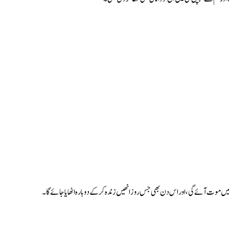
ں موت آئے گی، اور اس دن بھی جس روز انھیں زندہ کر کے دوبارہ اٹھایا جائے گا۔