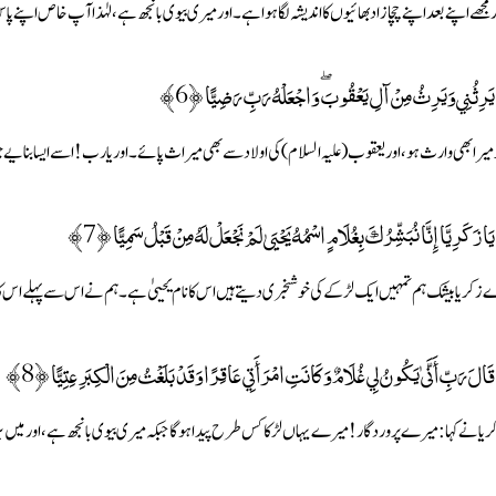
ر مجھے اپنے بعد اپنے چچازاد بھائیوں کا اندیشہ لگا ہوا ہے۔اور میری بیوی بانجھ ہے، لہٰذا آپ خاص اپنے 
يَرِثُنِي وَيَرِثُ مِنْ آلِ يَعْقُوبَ ۖ وَاجْعَلْهُ رَبِّ رَضِيًّا ﴿6﴾
 میرا بھی وارث ہو، اور یعقوب (علیہ السلام) کی اولاد سے بھی میراث پائے۔اور یا رب ! اسے ایسا بنایے 
يَا زَكَرِيَّا إِنَّا نُبَشِّرُكَ بِغُلَامٍ اسْمُهُ يَحْيَىٰ لَمْ نَجْعَلْ لَهُ مِنْ قَبْلُ سَمِيًّا ﴿7﴾
 زکریا بیشک ہم تمہیں ایک لڑکے کی خوشخبری دیتے ہیں اس کا نام یحییٰ ہے۔ ہم نے اس سے پہلے اس کا کو
قَالَ رَبِّ أَنَّىٰ يَكُونُ لِي غُلَامٌ وَكَانَتِ امْرَأَتِي عَاقِرًا وَقَدْ بَلَغْتُ مِنَ الْكِبَرِ عِتِيًّا ﴿8﴾
ریا نے کہا : میرے پروردگار ! میرے یہاں لڑکا کس طرح پیدا ہوگا جبکہ میری بیوی بانجھ ہے، اور میں 