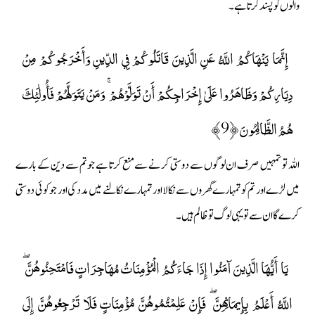
والوں کو پسند کرتا ہے۔
إِنَّمَا يَنْهَاكُمُ اللَّهُ عَنِ الَّذِينَ قَاتَلُوكُمْ فِي الدِّينِ وَأَخْرَجُوكُمْ مِنْ
دِيَارِكُمْ وَظَاهَرُوا عَلَىٰ إِخْرَاجِكُمْ أَنْ تَوَلَّوْهُمْ ۚ وَمَنْ يَتَوَلَّهُمْ فَأُولَٰئِكَ
هُمُ الظَّالِمُونَ ﴿9﴾
اللہ تو تمہیں صرف ان لوگوں سے دوستی کرنے سے منع کرتا ہے جو تم سے دین کے بارے
میں لڑے اور تم کو تمہارے گھروں سے نکالا اور تمہارے نکالنے میں مدد کی اور جو کوئی دوستی
کرے گا ان سے تو یہی لوگ تو ظالم ہیں۔
يَا أَيُّهَا الَّذِينَ آمَنُوا إِذَا جَاءَكُمُ الْمُؤْمِنَاتُ مُهَاجِرَاتٍ فَامْتَحِنُوهُنَّ ۖ
اللَّهُ أَعْلَمُ بِإِيمَانِهِنَّ ۖ فَإِنْ عَلِمْتُمُوهُنَّ مُؤْمِنَاتٍ فَلَا تَرْجِعُوهُنَّ إِلَى