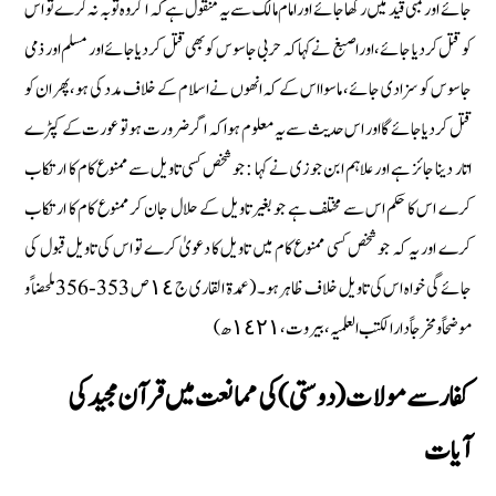
جائے اور لمبی قید میں رکھا جائے اور امام مالک سے یہ منقول ہے کہ اگر وہ توبہ نہ کرے تو اس
کو قتل کردیا جائے، اور اصبغ نے کہا کہ حربی جاسوس کو بھی قتل کردیا جائے اور مسلم اور ذمی
جاسوس کو سزا دی جائے، ماسوا اس کے کہ انھوں نے اسلام کے خلاف مدد کی ہو، پھر ان کو
قتل کردیا جائے گا اور اس حدیث سے یہ معلوم ہوا کہ اگر ضرورت ہو تو عورت کے کپڑے
اتار دینا جائز ہے اور علاہم ابن جوزی نے کہا : جو شخص کسی تاویل سے ممنوع کام کا ارتکاب
کرے اس کا حکم اس سے مختلف ہے جو بغیر تاویل کے حلال جان کر ممنوع کام کا ارتکاب
کرے اور یہ کہ جو شخص کسی ممنوع کام میں تاویل کا دعویٰ کرے تو اس کی تاویل قبول کی
جائے گی خواہ اس کی تاویل خلاف ظاہر ہو۔ (عمدۃ القاری ج ١٤ ص 353-356 ملحضاً و
موضحاً و مخرجاً دارالکتب العلمیہ، بیروت، ١٤٢١ ھ)
کفار سے مولات (دوستی) کی ممانعت میں قرآن مجید کی
آیات