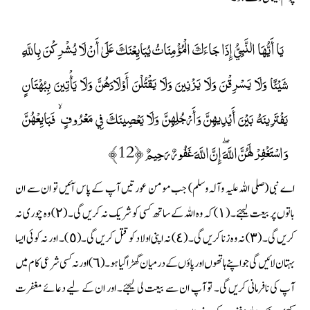
يَا أَيُّهَا النَّبِيُّ إِذَا جَاءَكَ الْمُؤْمِنَاتُ يُبَايِعْنَكَ عَلَىٰ أَنْ لَا يُشْرِكْنَ بِاللَّهِ
شَيْئًا وَلَا يَسْرِقْنَ وَلَا يَزْنِينَ وَلَا يَقْتُلْنَ أَوْلَادَهُنَّ وَلَا يَأْتِينَ بِبُهْتَانٍ
يَفْتَرِينَهُ بَيْنَ أَيْدِيهِنَّ وَأَرْجُلِهِنَّ وَلَا يَعْصِينَكَ فِي مَعْرُوفٍ ۙ فَبَايِعْهُنَّ
وَاسْتَغْفِرْ لَهُنَّ اللَّهَ ۖ إِنَّ اللَّهَ غَفُورٌ رَحِيمٌ ﴿12﴾
اے نبی (صلی اللہ علیہ وآلہ وسلم) جب مومن عورتیں آپ کے پاس آئیں تو ان سے ان
باتوں پر بیعت لیجئے۔ (١) کہ وہ اللہ کے ساتھ کسی کو شریک نہ کریں گی۔ (٢) وہ چوری نہ
کریں گی۔ (٣) نہ وہ زنا کریں گی۔ (٤) نہ اپنی اولاد کو قتل کریں گی۔ (٥) ۔ اور نہ کوئی ایسا
بہتان لائیں گی جو اپنے ہاتھوں اور پاؤں کے درمیان گھڑا گیا ہو۔ (٦) اور نہ کسی شرعی کام میں
آپ کی نافرمانی کریں گی۔ تو آپ ان سے بیعت لی لیجئے۔ اور ان کے لیے دعائے مغفرت