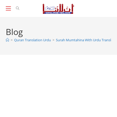
Skip
to
content
Blog
>
Quran Translation Urdu
>
Surah Mumtahina With Urdu Translati