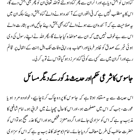
گناہوں کو بخش دیا ہے اور اگر ان سے پھر گناہ ہوگئے تو اللہ تعالیٰ ان کو پھر بھی بخش دے گا،
اس کا یہ مطلب نہیں ہے کہ فی الفور ان کے آئندہ ہونے والے گناہ بخش دیئے، بلکہ ان میں
یہ صلاحیت ہے کہ آئندہ ان سے ہونے والے گناہ بھی بخش دیئے جائیں اور یہ بشارت والے
اس سے بےخوف نہیں ہیں کہ ان سے مواخذہ کیا جائے گا، پھر اللہ نے اپنے رسول کی دی
ہوئی خبر کے صدق کو ظاہر فرمایا اور اصحاب بدر اپنی وفات تک اہل جنت کے اعمال پر قائم
رہے اور اگر ان میں سے کسی سے کوئی گناہ سر زد ہوگیا تو اس نے توبہ کرلی۔
جاسوس کا شرعی حکم اور حدیث مذکور کے دیگر مسائل
اس حدیث سے یہ مستفاد ہوتا ہے کہ جاسوس کا پردہ چاک کرنا چاہیے، خواہ وہ مرد ہو یا
عورت، جب کہ اس میں مصلحت ہو، اور اس کا حال چھپانے میں خرابی ہو۔ امام شافعی کا
مذہب یہ ہے کہ اس کو سزا دی جائے اور اگر وہ معزز شخص ہو اور اس کا عذر صحیح ہو تو اس کو
حضرت حاطب کی طرح معاف کردیا جائے۔ امام ابوحینفہ کا مذہب یہ ہے کہ اس کو سزا دی