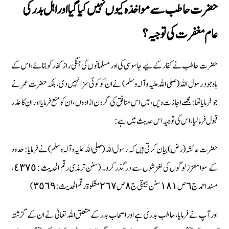
حضرت حاطب سے مواخذہ کیوں نہیں کیا گیا اور اہل بدر کی
عام مغفرت کی توجیہ ؟
حضرت حاطب نے کفار کے لیے جاسوسی کی اور مسلمانوں کی جنگی راز کفار کو بتائے، اس کے
باوجود رسول اللہ (صلی اللہ علیہ وآلہ وسلم) نے ان کو کوئی سزا نہیں دی، بلکہ حضرت عمر نے
جو فرمایا تھا : مجھے اجازت دیں، میں اس منافق کی گردن اڑا دوں، ان کو منع فرمایا اور ان کا عذر
قبول فرما لیا، اس کی توجیہ اس حدیث میں ہے :
حضرت عائشہ (رض) بیان کرتی ہیں کہ رسول اللہ (صلی اللہ علیہ وآلہ وسلم) نے فرمایا : حدود
کے سوا معزز لوگوں کی لغزشوں سے درگذر کرو۔ (سنن ترمذی رقم الحدیث : ٤٣٧٥،
مسند احمد ج ٦ ص ١٨١ سنن بیہقی ج ٨ ص ٢٦٧ مشکوۃ رقم الحدیث : ٣٥٦٩ )
اور آپ نے فرمایا، حاطب بدری ہے اور اصحاب بدر کے متعلق اللہ تعالیٰ نے ان کے گزشتہ