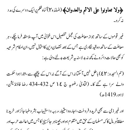
(المائدہ ٢) گناہ ظلم پر ایک دوسرے کی مدد
﴿ولا تعاونوا علی الاثم والعدوان﴾
نہ کرو۔
غیر قوموں کے ساتھ جواز معاملت کی مجمل تفصیل اس فتویٰ میں آپ ملاحظہ فرما چکے، ہر
معاملت کے ساتھ وہ قید لگا دی ہے جس کے بعد نقصان دین کا احتمال نہیں، ان احکام شرعیہ
کو بھی حالات دائرہ نے کچھ نہ بدلا، نہ یہ شریعت بدلنے والی ہے :
(حم السجدہ : ٤٢) باطل نہیں آسکتا نہ اس کے آگے نہ اس کے پیچھے سے، اتارا ہوا حکمت
والے سرا ہے گئے کا۔ (فتاویٰ رضویہ ج ١٤ ص 432-434 رضا فاؤنڈیشن،
لاہور 1419 ھ)
اور غیر ذمی سے بھی خریدو فروخت، اجارہ و استیجار، رہبہ و استیہاب بشر و طہا جائز اور خریدنا
مطلقاً ہر مال کا کہ مسلمان کے حق میں متقوم ہو اور بچینا ہر جائز چیز کا جس میں اعانت حرب اور