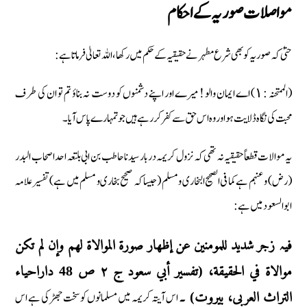
مواصلات صوریہ کے احکام
حتیٰ کہ صوریہ کو بھی شرع مطہر نے حقیقیہ کے حکم میں رکھا، اللہ تعالیٰ فرماتا ہے :
(الممتحنہ : ١) اے ایمان والو ! میرے اور اپنے دشمنوں کو دوست نہ بناؤ تم تو ان کی طرف
محبت کی نگاہ ڈلایت ہو اور وہ اس حق سے کفر کر رہے ہیں جو تمہارے پاس آیا۔
یہ موالات قطعاً حقیقیہ نہ تھی کہ نزول کریمہ دربار سیدنا حاطب بن ابی بلتعہ احد اصحاب البدر
(رض) و عنہم ہے کما فی الصحیح البخاری و مسلم (جیسا کہ صحیح بخاری و مسلم میں ہے) تفسیر علامہ
ابو السعود میں ہے :
فیہ زجر شدید للمومنین عن إظھار صورۃ الموالاۃ لھم وإن لم تکن
موالاۃ في الحقیقة، (تفسیر أبي سعود ج ٢ ص 48 داراحیاء
اس آیتہ کریمہ میں مسلمانوں کو سخت جھڑکی ہے اس
التراث العربی، بیروت) ۔