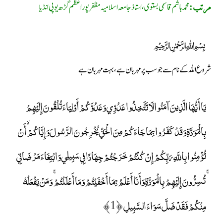
محمد ہاشم قاسمى بستوى، استاذ جامعہ اسلاميہ مظفر پور اعظم گڑھ يوپى انڈيا
مرتب:
﷽
شروع اللہ کے نام سے جو سب پر مہربان ہے، بہت مہربان ہے
يَا أَيُّهَا الَّذِينَ آمَنُوا لَا تَتَّخِذُوا عَدُوِّي وَعَدُوَّكُمْ أَوْلِيَاءَ تُلْقُونَ إِلَيْهِمْ
بِالْمَوَدَّةِ وَقَدْ كَفَرُوا بِمَا جَاءَكُمْ مِنَ الْحَقِّ يُخْرِجُونَ الرَّسُولَ وَإِيَّاكُمْ ۙ أَنْ
تُؤْمِنُوا بِاللَّهِ رَبِّكُمْ إِنْ كُنْتُمْ خَرَجْتُمْ جِهَادًا فِي سَبِيلِي وَابْتِغَاءَ مَرْضَاتِي
ۚ تُسِرُّونَ إِلَيْهِمْ بِالْمَوَدَّةِ وَأَنَا أَعْلَمُ بِمَا أَخْفَيْتُمْ وَمَا أَعْلَنْتُمْ ۚ وَمَنْ يَفْعَلْهُ
مِنْكُمْ فَقَدْ ضَلَّ سَوَاءَ السَّبِيلِ ﴿1﴾