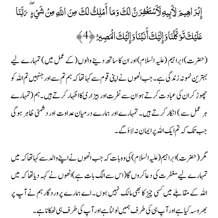
إِبْرَاهِيمَ لِأَبِيهِ لَأَسْتَغْفِرَنَّ لَكَ وَمَا أَمْلِكُ لَكَ مِنَ اللَّهِ مِنْ شَيْءٍ ۖ رَبَّنَا
عَلَيْكَ تَوَكَّلْنَا وَإِلَيْكَ أَنَبْنَا وَإِلَيْكَ الْمَصِيرُ ﴿4﴾
(حضرت) ابراہیم (علیہ السلام) اور ان کا ساتھ دینے والوں ( کے عمل میں) تمہارے لیے
بہترین نمونہ زندگی ہے۔ جب انھوں نے اپنی قوم سے کہا تھا کہ ہم تم سے اور جنہیں تم اللہ کو
چھوڑ کر ان کی عبادت کرتے ہو ان سے نفرت اور بیزاری کا اظہار کرتے ہیں۔ ہم (تمہارے
ہر عمل سے ) انکار کرتے ہیں۔ تمہارے اور ہمارے درمیان عداوت اور دشمنی ظاہر ہوگی
جب تک کہ تم ایک اللہ پر ایمان نہ لاؤ گے۔
مگر (حضرت) ابراہیم (علیہ السلام) کی وہ بات کہ جب انھوں نے اپنے والد سے کہا تھا کہ میں
تمہارے لیے مغفرت کی دعا کروں گا (اس سے الگ بات ہے) انھوں نے کہہ دیا تھا کہ میں
اللہ کے مقابلے میں کسی چیز کا بھی مالک نہیں ہوں۔ اے ہمارے پروردگار ہم نے آپ پر
بھروسہ کیا ہے اور آپ ہی کی طرف ہمیں لوٹنا ہے اور آپ کی طرف ہی ٹھکانا ہے۔