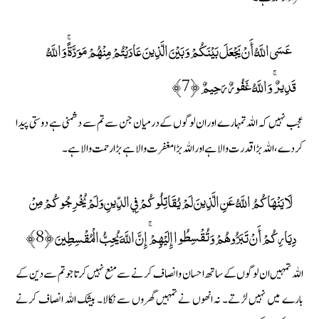
عَسَى اللَّهُ أَنْ يَجْعَلَ بَيْنَكُمْ وَبَيْنَ الَّذِينَ عَادَيْتُمْ مِنْهُمْ مَوَدَّةً ۚ وَاللَّهُ
قَدِيرٌ ۚ وَاللَّهُ غَفُورٌ رَحِيمٌ ﴿7﴾
عجب نہیں کہ اللہ تمہارے اور ان لوگوں کے درمیان جن سے تم سے دشمنی ہے دوستی پیدا
کردے، اللہ بڑا قدرت والا ہے اور اللہ بڑا مغفرت والا ہے بڑا رحمت والا ہے۔
لَا يَنْهَاكُمُ اللَّهُ عَنِ الَّذِينَ لَمْ يُقَاتِلُوكُمْ فِي الدِّينِ وَلَمْ يُخْرِجُوكُمْ مِنْ
دِيَارِكُمْ أَنْ تَبَرُّوهُمْ وَتُقْسِطُوا إِلَيْهِمْ ۚ إِنَّ اللَّهَ يُحِبُّ الْمُقْسِطِينَ ﴿8﴾
اللہ تمہیں ان لوگوں کے ساتھ احسان و انصاف کرنے سے منع نہیں کرتا جو تم سے دین کے
بارے میں نہیں لڑتے۔ نہ انھوں نے تمہیں گھروں سے نکالا۔ بیشک اللہ انصاف کرنے