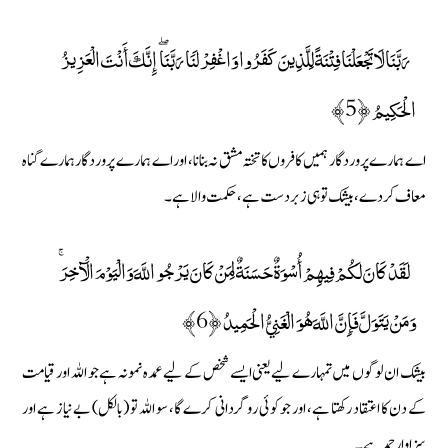
رَبَّنَا لَا تَجْعَلْنَا فِتْنَةً لِلَّذِينَ كَفَرُوا وَاغْفِرْ لَنَا رَبَّنَا ۖ إِنَّكَ أَنْتَ الْعَزِيزُ
الْحَكِيمُ ﴿5﴾
اے ہمارے پروردگار ہمیں کافروں کا تختہ مشق نہ بنانا، اور اے ہمارے پروردگار ہمارے گناہ
معاف کردے، بیشک تو ہی زبردست ہے، حکمت والا ہے۔
لَقَدْ كَانَ لَكُمْ فِيهِمْ أُسْوَةٌ حَسَنَةٌ لِمَنْ كَانَ يَرْجُو اللَّهَ وَالْيَوْمَ الْآخِرَ ۚ
وَمَنْ يَتَوَلَّ فَإِنَّ اللَّهَ هُوَ الْغَنِيُّ الْحَمِيدُ ﴿6﴾
بیشک ان لوگوں میں تمہارے لیے یعنی ایسے شخص کے لیے عمدہ نمونہ ہے جو اللہ اور قیامت
کے دن کا اعتقاد رکھتا ہے، اور جو کوئی روگردانی کرے گا، سو اللہ تو (بالکل) بےنیاز ہے اور
سزاوار حمد ہے۔