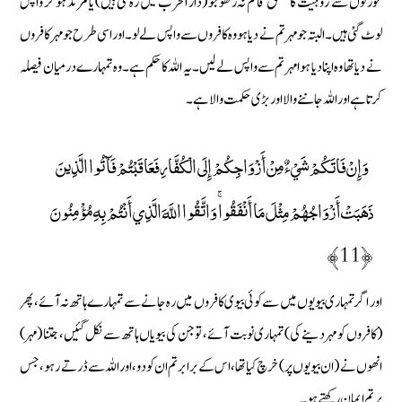
عورتوں سے زوجیت کا تعلق قائم نہ رکھو جو (دار الحرب میں رہ گئی ہیں) یا مرتد ہو کر واپس
لوٹ گئی ہیں۔ البتہ جو مہر تم نے دیا ہو وہ کافروں سے واپس لے لو۔ اور اسی طرح جو مہر کافروں
نے دیا تھا وہ اپنا دیا ہوا مہر تم سے واپس لے لیں۔ یہ اللہ کا حکم ہے۔ وہ تمہارے درمیان فیصلہ
کرتا ہے اور اللہ جاننے والا اور بڑی حکمت والا ہے۔
وَإِنْ فَاتَكُمْ شَيْءٌ مِنْ أَزْوَاجِكُمْ إِلَى الْكُفَّارِ فَعَاقَبْتُمْ فَآتُوا الَّذِينَ
ذَهَبَتْ أَزْوَاجُهُمْ مِثْلَ مَا أَنْفَقُوا ۚ وَاتَّقُوا اللَّهَ الَّذِي أَنْتُمْ بِهِ مُؤْمِنُونَ
﴿11﴾
اور اگر تمہاری بیویوں میں سے کوئی بیوی کافروں میں رہ جانے سے تمہارے ہاتھ نہ آئے، پھر
(کافروں کو مہر دینے کی) تمہاری نوبت آئے، تو جن کی بیویاں ہاتھ سے نکل گئیں، جتنا (مہر)
انھوں نے (ان بیویوں پر) خرچ کیا تھا، اس کے برابر تم ان کو دو ، اور اللہ سے ڈرتے رہو، جس
پر تم ایمان رکھتے ہو۔