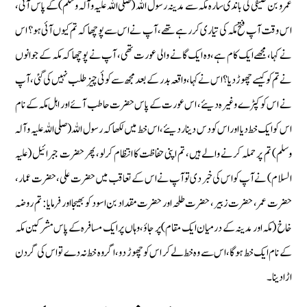
عمرو بن صیفی کی باندی سارہ مکہ سے مدینہ رسول اللہ (صلی اللہ علیہ وآلہ وسلم) کے پاس آئی،
اس وقت آپ فتح مکہ کی تیاری کر رہے تھے، آپ نے اس سے پوچھا کہ تم کیوں آئی ہو؟ اس
نے کہا، مجھے ایک کام ہے، وہ ایک گانے والی عورت تھی، آپ نے پوچھا کہ مکہ کے جوانوں
نے تم کو کیسے چھوڑ دیا ؟ اس نے کہا، واقعہ بدر کے بعد مجھ سے کوئی چیز طلب نہیں کی گئی، آپ
نے اس کو کپڑے وغیرہ دیئے، اس عورت کے پاس حضرت حاطب آئے اور اہل مکہ کے نام
اس کو ایک خط دیا اور اس کو دس دینار دیئے، اس خط میں لکھا کہ رسول اللہ (صلی اللہ علیہ وآلہ
وسلم) تم پر حملہ کرنے والے ہیں، تم اپنی حفاظت کا انتظام کرلو، پھر حضرت جبرائیل (علیہ
السلام) نے آپ کو اس کی خبر دی تو آپ نے اس کے تعاقب میں حضرت علی، حضرت عمار،
حضرت عمر، حضرت زبیر، حضرت طلحہ اور حضرت مقداد بن اسود کو بھیجا اور فرمایا : تم روضہ
خاخ (مکہ اور مدینہ کے درمیان ایک مقام) پر جاؤ، وہاں پر ایک مسافرہ کے پاس مشرکین مکہ
کے نام ایک خط ہوگا، اس سے وہ خط لے کر اس کو چھوڑ دو ، اگر وہ خط نہ دے تو اس کی گردن
اڑا دینا۔