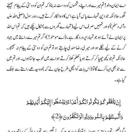
اے ایمان والو ! تم میرے اور اپنے دشمنوں کو دوست نہ بناؤ کہ تم ان کو دوستی کے پیغام بھیجنے
لگو۔ حالانکہ جو دین تمہارے پاس آیا ہے اس کا وہ انکار کرتے ہیں۔ وہ رسول (صلی اللہ علیہ
وآلہ وسلم) کو اور تمہیں صرف اس لیے (تمہارے گھروں سے) نکال چکے ہیں کہ تم اس اللہ
پر ایمان لے آئے ہو جو تمہارا پروردگار ہے۔ (اے مومنو ! ) اگر تم میرے راستے میں جہاد
کرنے کے لیے نکلے ہو اور میری رضا مندی چاہتے ہو تو تم ان کو دوستی کے پیغام نہ بھیجو۔
حالانکہ تم جو کچھ چھپا کر کرتے ہو یا کھلم کھلا کرتے ہو اسے میں خوب جانتا ہوں۔ اور تم میں
سے جو بھی ایسا کرے گا تو (اس بات کو اچھی طرح جان لے کہ) وہ سیدھے راستے سے بھٹک
گیا ہے۔
إِنْ يَثْقَفُوكُمْ يَكُونُوا لَكُمْ أَعْدَاءً وَيَبْسُطُوا إِلَيْكُمْ أَيْدِيَهُمْ
وَأَلْسِنَتَهُمْ بِالسُّوءِ وَوَدُّوا لَوْ تَكْفُرُونَ ﴿2﴾
اگر انھیں تم پر دسترس ہوجائے تو اظہار عداوت کرنے لگیں، اور تم پر برائی کے ساتھ دست