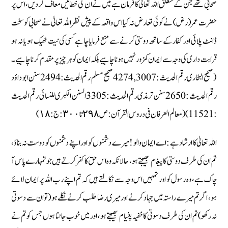
صحابی تھے جن کے متعلق اللہ تعالیٰ کا فرمان ہے میں نے ان کی خطائیں معاف کردیں، اس پر
حضرت عمر (رض) نے کوئی تعارض نہ کیا اس واقعہ کے پیش نظر اللہ تعالیٰ نے صحابی کو سخت
ڈانٹ پلائی اور کفار کے ساتھ دوستی کرنے سے منع فرمایا چاہے کسی کی نیت ٹھیک ہو یا نہ ہو
قرابت داری کی وجہ سے ایمان کمزور نہیں ہونا چاہیے بلکہ ایمان کو ہر چیز پر مقدم کرنا چاہیے۔
(صحیح البخاری رقم الحدیث :3007, 4274 صحیح مسلم رقم الحدیث :2494 سنن ابو داؤد
رقم الحدیث :2650 سنن ترمذی رقم الحدیث :3305 السنن الکبری للنسائی رقم الحدیث
:11521) ( معالم العرفان فی دروس القرآن : ص ٢٩٨ تا ٣٠٠: ج : ١٨)
اللہ تعالیٰ کا ارشاد ہے : اے ایمان والو ! میرے دشمنوں کو اور اپنے دشمنوں کو دوست نہ بناؤ،
تم ان کی طرف دوستی کا پیغام بھیجتے ہو، حالانکہ وہ اس حق کا کفر کرتے ہیں جو تمہارے پاس آ
چاک ہے، وہ رسول کو اور تمہیں اس وجہ سے نکالتے ہیں کہ تم اپنے رب اللہ پر ایمان لائے
ہو، اگر تم میرے راستہ میں جہاد کرنے اور میری رضا طلب کرنے نکلے ہو (تو ان سے دسوتی
نہ رکھو) تم ان کی طرف دسوتی کا خفیہ پغیام بھیجتے ہو، اور میں خوب جانتا ہوں جس کو تم نے