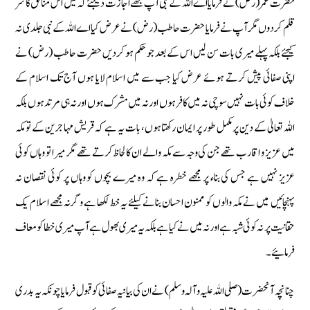
حضرت عمر (رض) نے فرمایا اے اللہ کے نبی آپ مجھے اجازت دیجئے کہ میں اس منافق کا سر
قلم کر دوں مگر آپ نے فرمایا حضرت حاطب (رض) نے عرض کیا اے اللہ کے نبی جلدی نہ
کیجئے بلکہ پہلے میری بات سن لیں اس کے بعد جو حکم ہو کردیں حضرت حاطب (رض) نے
اپنی صفائی پیش کرتے ہوئے عرض کیا جب سے میں اسلام لایا ہوں آج تک اسلام کے
خلاف کوئی بات نہیں سوچی نہ میں کافر ہوں اور نہ میں مشرک ہوں اور نہ ہی مرتد ہوں بلکہ
اللہ تعالیٰ کے دین پر مکمل طور پر ایمان رکھتا ہوں، بات یہ ہے کہ قریش مہاجرین کے تو مکہ
میں عزیز و اقارب تھے جن کی وجہ سے مکہ والے ان کا لحاظ کرتے تھے مگر میرا تو وہاں کوئی
عزیز نہیں ہے جس کی بناء پر مجھے خطرہ ہے کہ وہ میرے بچوں کو وہاں پر کوئی نقصان نہ
پہنچائیں میں نے مکہ والوں کو ممنون احسان بنانے کیلئے یہ خط لکھا ہے وگرنہ مجھے اسلام یک
حقانیت پر نہ کوئی شبہ ہے اور نہ میں نے کیا ہے بلکہ یہ میری بھول ہے آپ میری خطا کو معاف
فرمائیے۔
چنانچہ آنحضرت (صلی اللہ علیہ وآلہ وسلم) نے ان کی بیانیہ صفائی کو قبول فرمایا چونکہ یہ بدری