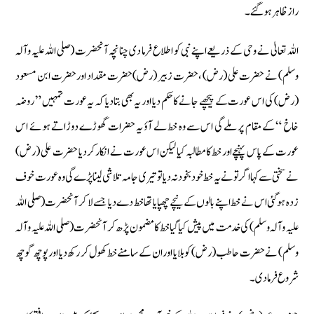
راز ظاہر ہوگئے۔
اللہ تعالیٰ نے وحی کے ذریعے اپنے نبی کو اطلاع فرما دی چنانچہ آنحضرت (صلی اللہ علیہ وآلہ
وسلم) نے حضرت علی (رض) ، حضرت زبیر (رض) حضرت مقداد اور حضرت ابن مسعود
(رض) کی اس عورت کے پیچھے جانے کا حکم دیا اور یہ بھی بتادیا کہ یہ عورت تمہیں ” روضہ
خاخ “ کے مقام پر ملے گی اس سے وہ خط لے آؤ یہ حضرات گھوڑے دوڑاتے ہوئے اس
عورت کے پاس پہنچے اور خط کا مطالبہ کیا لیکن اس عورت نے انکار کردیا حضرت علی (رض)
نے سختی سے کہا اگر تو نے یہ خط خود بخود نہ دیا تو تیری جامہ تلاشی لینا پڑے گی وہ عورت خوف
زدہ ہوگئی اس نے خط اپنے بالوں کے نیچے چھپایا تھا خط دے دیا جسے لا کر آنحضرت (صلی اللہ
علیہ وآلہ وسلم) کی خدمت میں پیش کیا گیا خط کا مضمون پڑھ کر آنحضرت (صلی اللہ علیہ وآلہ
وسلم) نے حضرت حاطب (رض) کو بلایا اور ان کے سامنے خط کھول کر رکھ دیا اور پوچھ گوچھ
شروع فرما دی۔