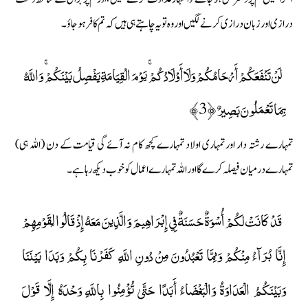
درازی اور زبان درازی کرنے لگیں اور وہ تو یہ چاہتے ہی ہیں کہ تم کافر ہوجاؤ۔
لَنْ تَنْفَعَكُمْ أَرْحَامُكُمْ وَلَا أَوْلَادُكُمْ ۚ يَوْمَ الْقِيَامَةِ يَفْصِلُ بَيْنَكُمْ ۚ وَاللَّهُ
بِمَا تَعْمَلُونَ بَصِيرٌ ﴿3﴾
تمہارے رشتہ دار اور تمہاری اولاد تمہارے کچھ کام نہ آئے گی قیامت کے دن (اللہ ہی)
تمہارے درمیان فیصلہ کرے گا اور اللہ تمہارے اعمال کو خوب دیکھ رہا ہے۔
قَدْ كَانَتْ لَكُمْ أُسْوَةٌ حَسَنَةٌ فِي إِبْرَاهِيمَ وَالَّذِينَ مَعَهُ إِذْ قَالُوا لِقَوْمِهِمْ
إِنَّا بُرَآءُ مِنْكُمْ وَمِمَّا تَعْبُدُونَ مِنْ دُونِ اللَّهِ كَفَرْنَا بِكُمْ وَبَدَا بَيْنَنَا
وَبَيْنَكُمُ الْعَدَاوَةُ وَالْبَغْضَاءُ أَبَدًا حَتَّىٰ تُؤْمِنُوا بِاللَّهِ وَحْدَهُ إِلَّا قَوْلَ