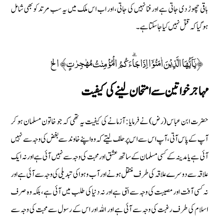
باقی چھوڑ دی جاتی ہے اور فنا نہیں کی جاتی، اور اب اس ملک میں یہ سب مرتد کو بھی شامل
ہوگیا کہ قتل نہیں کیا جاسکتا ہے۔
﴿يٰٓاَيُّهَا الَّذِيْنَ اٰمَنُوْٓا اِذَا جَاۗءَكُمُ الْمُؤْمِنٰتُ مُهٰجِرٰتٍ﴾ الخ
مہاجر خواتین سے امتحان لینے کی کیفیت
حضرت ابن عباس (رض) نے فرمایا : آزمانے کی کیفیت یہ تھی کہ جو خاتون مسلمان ہو کر
آپ کے پاس آتی، آپ اس سے اس پر حلف لیتے کہ وہ اپنے خاوند سے بغض کی وجہ سے نہیں
آئی ہے یا مدینہ کے کسی مسلمان کے ساتھ عشق اور محبت کی وجہ سے نہیں آئی ہے اور نہ ایک
علاقہ سے دوسرے علاقہ کی طرف منتقل ہونے اور آب و ہوا کی تبدیلی کی وجہ سے آئی ہے اور
نہ کسی آفت اور مصیبت کی وجہ سے ائٓی ہے اور نہ دنیا کی طلب میں آئى ہے، بلکہ وہ صرف
اسلام کی طرف رغبت کی وجہ سے آئی ہے اور اللہ اور اس کے رسول سے محبت کی وجہ سے