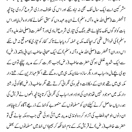
مشرکین اسے ایک سال تک بھی نہ نباہ سکے اور اس کی خلاف ورزی شروع کردی چنانچہ
آنحضرت (صلی اللہ علیہ وآلہ وسلم) نے ان بدعہدوں کو سبق سکھانے کا ارادہ فرمایا اور اس
بات کو لوگوں تک پہنچائے بغیر جنگ کی تیاری شروع فرما دی اور آنحضرت (صلی اللہ علیہ وآلہ
وسلم) کی خواہش تھی کہ اچانک مکہ پر حملہ کردیا جائے تاکہ کفار کو تیاری کا موقع نہ مل سکے
اس دوران آنحضرت (صلی اللہ علیہ وآلہ وسلم) کے ایک صحابی حاطب بن ابی بلتعہ (رض)
سے ایک شدید غلطی ہوگئی حضرت حاطب (رض) جب ہجرت کر کے مدینہ پہنچے تو ان کے
بیوی بچے مال و اسباب اور دیگر سازو سامان مکہ ہی میں رہ گئے تھے اکثر مہاجرین کے رشتے دار
مکہ ہی میں تھے جو ان کے مکانات وغیرہ کی نگرانی کرتے تھے مگر حاطب (رض) کا کوئی رشتہ
دار مکہ میں موجود نہیں تھا جو ان کی اولاد اور اسباب کی نگرانی کرتا چنانچہ انھوں نے قریش کی
ہمدردیاں حاصل کرنے کیلئے ان کو مسلمانوں کے منصوبے کو خط کے ذریعے آگاہ کرنا چاہا اور
ان دنوں بنو عبدالمطلب کی آزاد کردہ لونڈی مدینہ میں آئی ہوئی تھی جب وہ مکہ جانے لگی تو
حضرت خاطب (رض) نے قریش مکہ کے نام خط لکھ کر بھیجا اس خط میں مسلمانوں کے بعض