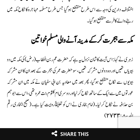
اختلاف دارین کی وجہ سے اس طرح منقطع ہوگیا جس طرح مسلمہ مہاجرہ کا نکاح مکہ میں
رہنے والے کافر سے منقطع ہوگیا۔
مکہ سے ہجرت کر کے مدینہ آنے والی مسلم خواتین
زہری نے کہا : اس آیت کا شان نزول یہ ہے کہ حضرت عم ربن الخطاب (رض) کی مکہ میں دو
بیویاں تھیں اور وہ دونوں مشرکہ تھیں، سو حضرت عمر کی ہجرت کے بعد ان کا ان مشرکہ
بیویوں سے نکاح منقطع ہوگیا، پھر بعد میں معاویہ بن ابی سفیان نے مکہ میں ان مشرکہ
عورتوں میں سے ایک کے ساتھ نکاح کرلیا اور دوسری ام کلثوم بنت عمرو تھی، اس سے ابوجہم
بن حذافہ نے نکاح کرلیا۔ (امام بخاری نے اس کو تعلیقاً روایت کیا ہے۔ (صحیح البخاری رقم
الحدیث : ٢٧٣٣)
شعبی نے کہا، حضرت زینب بنت رسول اللہ (صلی اللہ علیہ وآلہ وسلم) مکہ میں ابو العاص بن
SHARE THIS