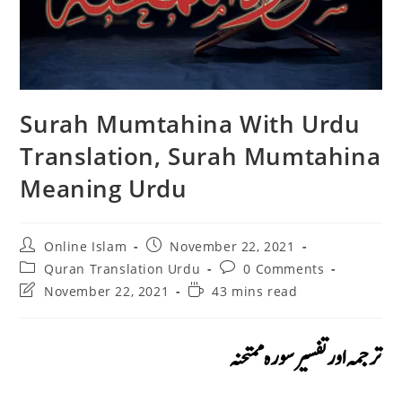
Surah Mumtahina With Urdu
Translation, Surah Mumtahina
Meaning Urdu
Post
Post
Online Islam
November 22, 2021
author:
published:
Post
Post
Quran Translation Urdu
0 Comments
category:
comments:
Post
Reading
November 22, 2021
43 mins read
last
time:
modified:
ترجمہ اور تفسير سورہ ممتحنہ