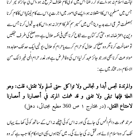
اہانت اسلام نہ ہو، اسے نوکر رکھنا جس میں کوئی کام خلاف شرع نہ ہو، اس کی جائز نوکیر کرنا
جس میں مسلم پر اس کا استعلانہ ہو، ایسے ہی امور میں اجرت پر اس سے کام لینا یا اس کا کام کرنا
بمصلحت شرعی اسے ہدیہ دینا جس میں کسیرسم کفر کا اعزاز نہ ہو، اس کا ہدیہ قبول کرنا جس سے
دین پر اعترضا نہ ہو، حتیٰ کہ کتابیہ سے نکاح کرنا بھی فی نفسہ حلال ہے، وہ صلح کی طرف جھکیں
تو مصالحت کرنا مگر وہ صلح کہ حلال کو حرام کرے یا حرام کو حلال، یونہی ایک حد تک معاہدہ و
موادعت کرنا بھی اور جو جائز عہد کرلیا اس کی وفا فرض ہے اور غدر حرام الٰہی غیر ذلک من
الاحکام، درمختار میں ہے :
والمرتدۃ تجس أبدا و تجالس ولا تواکل حتی تسلم ولا تقتل، قلت: وھو
العلة فإنھا تبقی ولا تفنی و قد شملت المرتد في أعصارنا و أمصارنا
لامتناع القتل.
(در مختارج ١ ص 360 مطیع مجتبائی، دہلی)
مرتد عورت دائم الجس کی جائے گی اور نہ اس کوئی بیٹھے نہ اس کے ساتھ کوئی کھائے یہاں
تک کہ وہ اسلام لائے اور قتل نہ کی جائے گی۔ میں کہتا ہوں یہی ان احکام کا سبب ہے کہ وہ