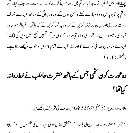
چھپایا اور جس کو تم نے ظاہر کیا اور تم میں سے جو ایسا کرے گا وہ راہ راست سے بھٹک گیا۔ اگر
وہ تم پر قابو پالیں تو وہ تمہارے کھلے دشمن ہوں گے اور وہ برائی کے ساتھ تمہارے خلاف
دست درازی اور زبان درازی کریں گے اور وہ یہ تمنا کریں گے کہ کاش ! تم کافر ہو جاؤ۔
تمہاری رشتہ داریاں اور تمہاری اولاد قیامت کے دن ہرگز تمہیں نفع نہیں دیں گی (اللہ)
تمہارے درمیان جدائی کر دے گا اور اللہ تمہارے تمام کاموں کو خوب دیکھنے والا ہے۔
(الممتحنہ : ٣۔١)
وہ عورت کون تھی جس کے ہاتھ حضرت حاطب نے خط روانہ
کیا تھا ؟
علامہ بدر الدین عینی حنفی متوفی 855 ھ اس حدیث کی شرح میں لکھتے ہیں :
الممتحنہ : ١ حضرت حاطب بن ابی بلتعتہ کے متعلق نازل ہوئی ہے، اس کی تفصیل یہ ہے کہ ابو