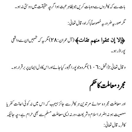
بات سے کہ کافروں سے وہ بات کریں جو بظاہر محبت ہو اگرچہ حقیقت میں دوستی نہ ہو۔
مگر صوریہ ضرور یہ خصوصاً باکراہ، قال تعالیٰ :
(آل عمران : ٢٨) مگر یہ کہ تمہیں ان سے واقعی
﴿إلا إن تتقوا منھم تقات﴾
پورا ڈر ہو۔
وقال تعالیٰ : (النحل : ١٠٦) مگر وہ جو پورا مجبور کیا جائے اور اس کا دل ایمان پر برقرار ہو۔
مجرد معاملت کا حکم
اور معاملت مجردہ سوائے مرتدین ہر کافر سے جائز ہیجب کہ اس میں نہ کوئی اعانت کفر یا
معصیت ہو نہ اضرار اسلام و شریعت، ورنہ ایسی معاملت مسلم سے بھی حرام ہے، چہ جائیکہ
کافر۔ قال تعالیٰ :