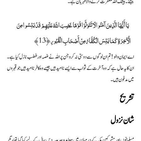
کیجئے۔ بیشک اللہ مغفرت کرنے والا مہربان ہے۔
يَا أَيُّهَا الَّذِينَ آمَنُوا لَا تَتَوَلَّوْا قَوْمًا غَضِبَ اللَّهُ عَلَيْهِمْ قَدْ يَئِسُوا مِنَ
الْآخِرَةِ كَمَا يَئِسَ الْكُفَّارُ مِنْ أَصْحَابِ الْقُبُورِ ﴿13﴾
اے ایمان والو ! تم ان لوگوں سے دوستی نہ کرو جن پر اللہ نے غصہ اور غضب نازل کیا ہے۔
ان کا یہ حال ہے کہ وہ آخرت کے ثواب سے ایسے ناامید ہیں جیسے وہ کافر ناامید ہیں جو قبروں
میں مدفون ہیں۔
تشريح
شان نزول
مسلمانوں اور مشرکین مکہ کے درمیان میں معاہدہ حدیبیہ دس سال کے لیے کیا گیا تھا، مگر