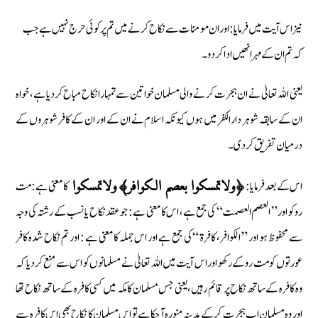
نیز اس آیت میں فرمایا : اور ان مومنات سے نکاح کرنے میں تم پر کوئی حرج نہیں ہے جب
کہ تم ان کے مہر انھیں ادا کردو۔
یعنی اللہ تعالیٰ نے ان ہجرت کرنے والی مسلمان خواتین سے تمہارا نکاح مباح کردیا ہے، خواہ
ان کے سابقہ شوہر دارالکفر میں ہوں کیونکہ اسلام نے ان کے اور ان کے کافر شوہروں کے
درمیان تفریق کردی۔
اس کے بعد فرمایا :
کا معنی ہے : مت
﴿ولاتمسکوا بعصم الکوافر﴾
ولاتمسکوا
روکو اور ” العصم العصمت “ کی جمع ہے، اس کا معنی ہے : جو عقد نکاح یا نسب کے رشتہ کی وجہ
سے محفوظ ہو اور ” الکوافر، کافرۃ “ کی جمع ہے اور اس جملہ کا معنی ہے : اور تم نکاح شدہ کافر
عورتوں کو مت روکے رکھو اور اس آیت میں اللہ تعالیٰ نے مسلمانوں کو اس سے منع کردیا کہ
وہ کافرہ کے ساتھ نکاح پر قائم رہیں، یعنی جس مسلمان کا مکہ میں کسی کافرہ کے ساتھ نکاح تھا
اور وہ مسلمان اب ہجرت کر کے مدینہ منورہ آچکا ہے تو اس مسلمان کا نکاح بھی اس کافرہ سے