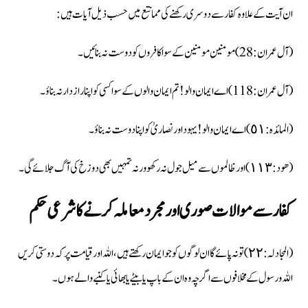
ان آیت کے علاوہ کفار سے دوسری رکھنے کی ممانتع میں حسب ذیل آیات ہیں :
(آل عمران :28) مومنین مومنین کے سوا کافروں کو دوست نہ بنائیں۔
(آل عمران :118) اے ایمان والو ! تم ایمان والوں کے سوا کسی کو اپنا راز دار نہ بناؤ۔
(المائدہ : ٥١) اے ایمان والو ! یہود اور نصاریٰ کو اپنا دوست نہ بناؤ۔
(ھود : ١١٣) اور ظالموں سے میل جول نہ رکھو ورنہ تمہیں بھی دوزخ کی آگ جلائے گی۔
کفار سے موالات صوری اور مجرد معاملہ کرنے کا شرعی حکم
(المجادلہ : ٢٢) تو نہ پائے گا ان لوگوں کو جو ایمان رکھتے ہیں، اللہ اور قیامت پر کہ دوستی کریں
اللہ و رسول کے مخلافوں سے اگرچہ وہ ان کے باپ یا بیٹے یا بھائی یا کنبے والے ہوں۔