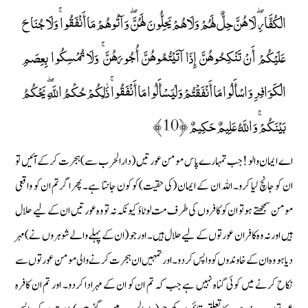
الْكُفَّارِ ۖ لَا هُنَّ حِلٌّ لَهُمْ وَلَا هُمْ يَحِلُّونَ لَهُنَّ ۖ وَآتُوهُمْ مَا أَنْفَقُوا ۚ وَلَا جُنَاحَ
عَلَيْكُمْ أَنْ تَنْكِحُوهُنَّ إِذَا آتَيْتُمُوهُنَّ أُجُورَهُنَّ ۚ وَلَا تُمْسِكُوا بِعِصَمِ
الْكَوَافِرِ وَاسْأَلُوا مَا أَنْفَقْتُمْ وَلْيَسْأَلُوا مَا أَنْفَقُوا ۚ ذَٰلِكُمْ حُكْمُ اللَّهِ ۖ يَحْكُمُ
بَيْنَكُمْ ۚ وَاللَّهُ عَلِيمٌ حَكِيمٌ ﴿10﴾
اے ایمان والو ! جب تمہارے پاس مومن عورتیں (دار الحرب سے) ہجرت کرکے آئیں تو
ان کو جانچ لیا کرو۔ اللہ ان کے ایمان (کی حقیت) کو کون جانتا ہے۔ پھر اگر تم ان کو واقعی
مومن سمجھتے ہو تو ان کو کافروں کی طرف مت لوٹاؤ کیونکہ نہ تو وہ عورتیں ان کے لیے حلال
ہیں اور نہ وہ کافر ان عورتوں کے لیے حلال ہیں۔ اور جو (ان کے پہلے والے شوہروں نے ) مہر
دیا ہو وہ ان کے خاوندوں کو واپس کردو۔ اور تمہیں ان ہجرت کرنے والی مومن عورتوں سے
نکاح کرنے میں کوئی گناہ نہیں ہے جب کہ تم ان کو ان کے مہرادا کردو۔ اور تم ان کافرہ