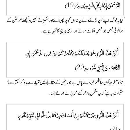
الرَّحْمَنُ إِنَّهُ بِكُلِّ شَيْءٍ بَصِيرٌ (19)
کیا یہ لوگ اپنے اُوپر اُڑنے والے پرندوں کو پر پھیلائے اور سکیڑتے نہیں دیکھتے؟ رحمٰن کے
سوا کوئی نہیں جو انہیں تھامے ہوئے ہو۔ وہی ہر چیز کا نگہبان ہے۔
أَمَّنْ هَذَا الَّذِي هُوَ جُنْدٌ لَكُمْ يَنْصُرُكُمْ مِنْ دُونِ الرَّحْمَنِ إِنِ
الْكَافِرُونَ إِلَّا فِي غُرُورٍ (20)
بتاوٴ، آخر وہ کون سا لشکر تمہارے پاس ہے جو رحمٰن کے مقابلے میں تمہارے مدد کر سکتا ہے؟
حقیقت یہ ہے کہ یہ منکرین دھوکے میں پڑے ہوئے ہیں۔
أَمَّنْ هَذَا الَّذِي يَرْزُقُكُمْ إِنْ أَمْسَكَ رِزْقَهُ بَلْ لَجُّوا فِي عُتُوٍّ وَنُفُورٍ
(21)