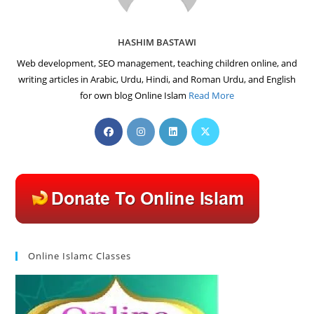
HASHIM BASTAWI
Web development, SEO management, teaching children online, and
writing articles in Arabic, Urdu, Hindi, and Roman Urdu, and English
for own blog Online Islam
Read More
Opens
Opens
Opens
Opens
in
in
in
in
a
a
a
a
new
new
new
new
tab
tab
tab
tab
Online Islamc Classes