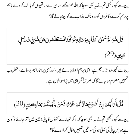
اِن سے کہو، کبھی تم نے یہ بھی سوچا کہ اللہ خواہ مجھے اور میرے ساتھیوں کو ہلاک کر دے یا ہم
پر رحم کرے، کافروں کو دردناک عذاب سے کون بچا لے گا؟
قُلْ هُوَ الرَّحْمَنُ آمَنَّا بِهِ وَعَلَيْهِ تَوَكَّلْنَا فَسَتَعْلَمُونَ مَنْ هُوَ فِي ضَلَالٍ
مُبِينٍ (29)
اِن سے کہو، وہ بڑا رحیم ہے، اسی پر ہم ایمان لائے ہیں، اور اُسی پر ہمارا بھروسا ہے، عنقریب
تمہیں معلوم ہوجائے گا کہ صریح گمراہی میں پڑا ہوا کون ہے۔
قُلْ أَرَأَيْتُمْ إِنْ أَصْبَحَ مَاؤُكُمْ غَوْرًا فَمَنْ يَأْتِيكُمْ بِمَاءٍ مَعِينٍ (30)
اِن سےکہو، کبھی تم نے یہ بھی سوچا کہ اگر تمہارے کنووٴں کا پانی زمین میں اُتر جائے تو کون
ہے جو اِس پانی کی بہتی ہوئی سوتیں تمہیں نکال کر لادے گا؟