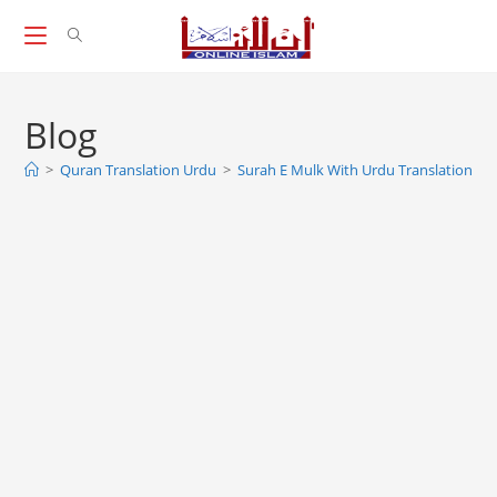
Skip
to
content
Blog
>
Quran Translation Urdu
>
Surah E Mulk With Urdu Translation, S