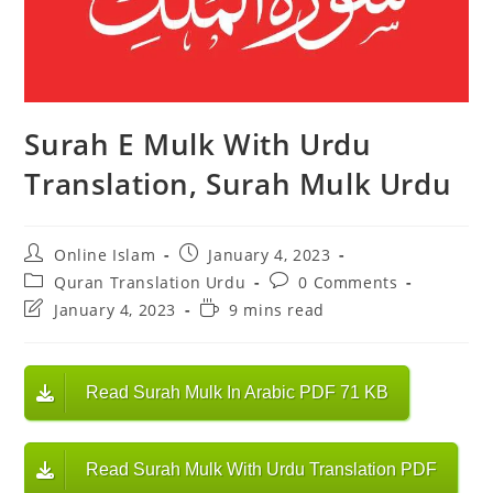
Surah E Mulk With Urdu
Translation, Surah Mulk Urdu
Post
Post
Online Islam
January 4, 2023
author:
published:
Post
Post
Quran Translation Urdu
0 Comments
category:
comments:
Post
Reading
January 4, 2023
9 mins read
last
time:
modified:
Read Surah Mulk In Arabic PDF 71 KB
Read Surah Mulk With Urdu Translation PDF