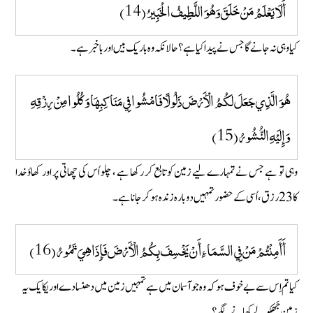
أَلَا يَعْلَمُ مَنْ خَلَقَ وَهُوَ اللَّطِيفُ الْخَبِيرُ (14)
کیا وہی نہ جانے گا جس نے پیدا کیا ہے؟ حالانکہ وہ باریک بیں اور باخبر ہے۔
هُوَ الَّذِي جَعَلَ لَكُمُ الْأَرْضَ ذَلُولًا فَامْشُوا فِي مَنَاكِبِهَا وَكُلُوا مِنْ رِزْقِهِ
وَإِلَيْهِ النُّشُورُ (15)
وہی تو ہے جس نے تمہارے لیے زمین کو تابع کر رکھا ہے ، چلو اُس کی چھاتی پر اور کھاوٴ خدا
کا23 رزق، اُسی کے حضور تمہیں دوبارہ زندہ ہو کر جانا ہے۔
أَأَمِنْتُمْ مَنْ فِي السَّمَاءِ أَنْ يَخْسِفَ بِكُمُ الْأَرْضَ فَإِذَا هِيَ تَمُورُ (16)
کیا تم اِس سے بے خوف ہو کہ وہ جو آسمان میں ہے تمہیں زمین میں دھنسا دے اور یکایک یہ
زمین جَھکو لے کھانے لگے؟