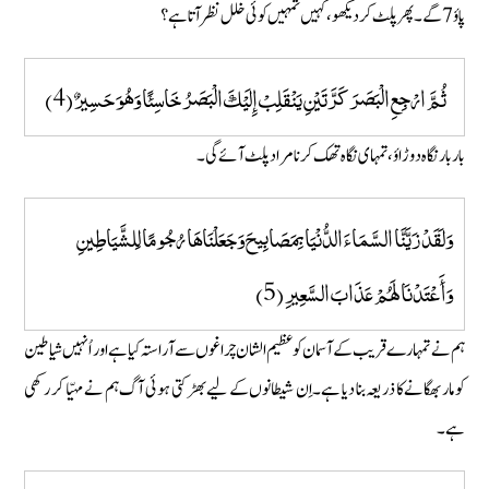
پاوٴ 7گے۔ پھر پلٹ کر دیکھو، کہیں تمہیں کوئی خلل نظر آتا ہے؟
ثُمَّ ارْجِعِ الْبَصَرَ كَرَّتَيْنِ يَنْقَلِبْ إِلَيْكَ الْبَصَرُ خَاسِئًا وَهُوَ حَسِيرٌ (4)
بار بار نگاہ دوڑاوٴ، تمہای نگاہ تھک کر نامراد پلٹ آئے گی۔
وَلَقَدْ زَيَّنَّا السَّمَاءَ الدُّنْيَا بِمَصَابِيحَ وَجَعَلْنَاهَا رُجُومًا لِلشَّيَاطِينِ
وَأَعْتَدْنَا لَهُمْ عَذَابَ السَّعِيرِ (5)
ہم نے تمہارے قریب کے آسمان کو عظیم الشان چراغوں سے آراستہ کیا ہے اور اُنہیں شیاطین
کو مار بھگانے کا ذریعہ بنا دیا ہے۔ اِن شیطانوں کے لیے بھڑکتی ہوئی آگ ہم نے مہیّا کر رکھی
ہے۔