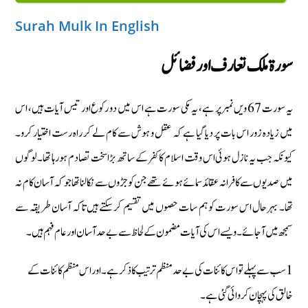
Surah Mulk In English
سورة ملك تعارف اور فضائل
یہ سورت 67 ویں نمبر پر ہے، یہ مکی سورت ہے اس میں دو رکوع اور تیس آیات ہیں، اس
میں زیادہ زور اس بات پر دیا گیا ہے کہ عقل و ہوش سے کام لے کر راہ رست اختیار کرو۔
کیونکہ جب یہ نازل ہوئی اس وقت اسلام کا کفر کے ساتھ بڑا سخت تصادم ہورہا تھا۔ لوگوں
میں صدیوں سے کافرانہ عقائد سمائے ہوئے تھے جن کو جڑوں سے نکالنا تھا جو کہ آسان کام نہ
تھا۔ بہرحال اس سورت کو ہم سات حصوں میں تقسیم کرسکتے ہیں تاکہ آسان طریقہ سے
سمجھ میں آجائے۔ ویسے اس کی آیات مضمون کے لحاظ سے بےحد آسان اور عام فہم ہیں۔
1 سب سے پہلے تو اس کائنات کی بےحد منظم ترتیب کا ذکر ہے۔ اور اس منظم کائنات کے
خالق کی پہچان کروائی گئی ہے۔