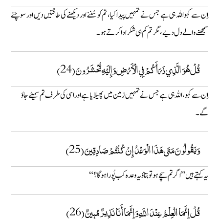
اِن سے کہو اللہ ہی ہے جس نے تمہیں پیدا کیا، تم کو سُننے اور دیکھنے کی طاقتیں دیں اور سوچنے
سمجھنے والے دل دیے، مگر تم کم ہی شکر ادا کرتے ہو۔
قُلْ هُوَ الَّذِي ذَرَأَكُمْ فِي الْأَرْضِ وَإِلَيْهِ تُحْشَرُونَ (24)
اِن سے کہو، اللہ ہی ہے جس نے تمہیں زمین میں پھیلا یا ہے اور اسی کی طرف تم سمیٹے جاوٴ
گے۔
وَيَقُولُونَ مَتَى هَذَا الْوَعْدُ إِنْ كُنْتُمْ صَادِقِينَ (25)
یہ کہتے ہیں” اگر تم سچے ہو تو بتاوٴ یہ وعدہ کب پُورا ہوگا؟ “
قُلْ إِنَّمَا الْعِلْمُ عِنْدَ اللَّهِ وَإِنَّمَا أَنَا نَذِيرٌ مُبِينٌ (26)