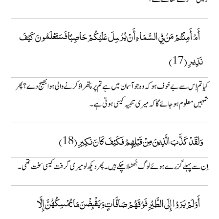
أَمْ أَمِنْتُمْ مَنْ فِي السَّمَاءِ أَنْ يُرْسِلَ عَلَيْكُمْ حَاصِبًا فَسَتَعْلَمُونَ كَيْفَ
نَذِيرِ (17)
کیا تم اِس سے بے خوف ہو کہ وہ جو آسمان میں ہے تم پر پتھراوٴ کرنے والی ہوا بھیج دے؟ پھر
تمہیں معلوم ہو جائے گا کہ میری تنبیہ کیسی ہوتی ہے۔
وَلَقَدْ كَذَّبَ الَّذِينَ مِنْ قَبْلِهِمْ فَكَيْفَ كَانَ نَكِيرِ (18)
اِن سے پہلے گُزرے ہوئے لوگ جُھٹلا چکے ہیں۔ پھر دیکھ لو میری گرفت کیسی سخت تھی۔
أَوَلَمْ يَرَوْا إِلَى الطَّيْرِ فَوْقَهُمْ صَافَّاتٍ وَيَقْبِضْنَ مَا يُمْسِكُهُنَّ إِلَّا