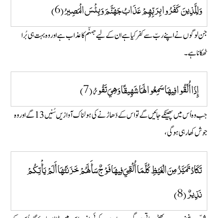
وَلِلَّذِينَ كَفَرُوا بِرَبِّهِمْ عَذَابُ جَهَنَّمَ وَبِئْسَ الْمَصِيرُ (6)
جن لوگوں نے اپنے ربّ سے کفر کیا ہے ان کے لیے جہنّم کا عذاب ہے اور وہ بہت ہی بُرا
ٹھکانا ہے۔
إِذَا أُلْقُوا فِيهَا سَمِعُوا لَهَا شَهِيقًا وَهِيَ تَفُورُ (7)
جب وہ اُس میں پھینکے جائیں گے تو اس کے دَھاڑنے کی ہولناک آوازیں سُنیں13 گے اور وہ
جوش کھا رہی ہوگی،
تَكَادُ تَمَيَّزُ مِنَ الْغَيْظِ كُلَّمَا أُلْقِيَ فِيهَا فَوْجٌ سَأَلَهُمْ خَزَنَتُهَا أَلَمْ يَأْتِكُمْ
نَذِيرٌ (8)