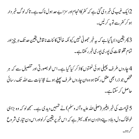
2 ایک غیب کی خبر دی گئی ہے کہ کفر کا انجام اور سزا بےحد ہول ناک ہے۔ تاکہ لوگ خبردار
ہو کر کفر سے توبہ کرلیں۔
3 پھر یقین دلایا گیا ہے کہ یہ خبر جھوٹی نہیں کیونکہ خالق کائنات ناقابل یقین حدتک ہر چیز اور
تمام مخلوقات کی پوری پوری خبر رکھتا ہے۔
4 چاروں طرف پھیلی ہوئی نعمتوں کا ذکر کیا گیا ہے۔ اس خوبصورتی اور تفصیل سے کہ ہر
شخص جو ذرا بھی عقل رکھتا ہو وہ ان چاروں طرف پھیلے ہوئے عجائبات سے اللہ تک رسائی
حاصل کرسکتا ہے۔
5 قیامت کی خبر پیغمبر (صلی اللہ علیہ وآلہ وسلم) نے تمہیں دیدی ہے۔ سمجھ لو کہ وہ بڑا ہی
خوفناک دل دہلادینے والا دن ہوگا۔ بہتر ہے کہ اس خبر پر یقین کرلو اور اس دن تیاری شروع
کردو۔