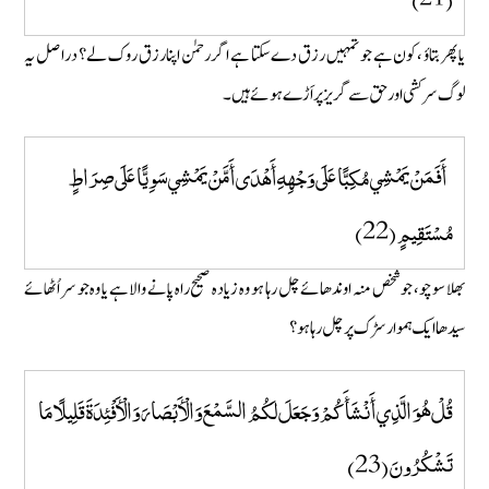
یا پھر بتاوٴ ، کون ہے جو تمہیں رزق دے سکتا ہے اگر رحمٰن اپنا رزق روک لے؟ دراصل یہ
لوگ سرکشی اور حق سے گریز پر اَڑے ہوئے ہیں۔
أَفَمَنْ يَمْشِي مُكِبًّا عَلَى وَجْهِهِ أَهْدَى أَمَّنْ يَمْشِي سَوِيًّا عَلَى صِرَاطٍ
مُسْتَقِيمٍ (22)
بھلا سوچو، جو شخص منہ اوندھائے چل رہا ہو وہ زیادہ صحیح راہ پانے والا ہے یا وہ جو سر اُٹھائے
سیدھا ایک ہموار سڑک پر چل رہا ہو؟
قُلْ هُوَ الَّذِي أَنْشَأَكُمْ وَجَعَلَ لَكُمُ السَّمْعَ وَالْأَبْصَارَ وَالْأَفْئِدَةَ قَلِيلًا مَا
تَشْكُرُونَ (23)