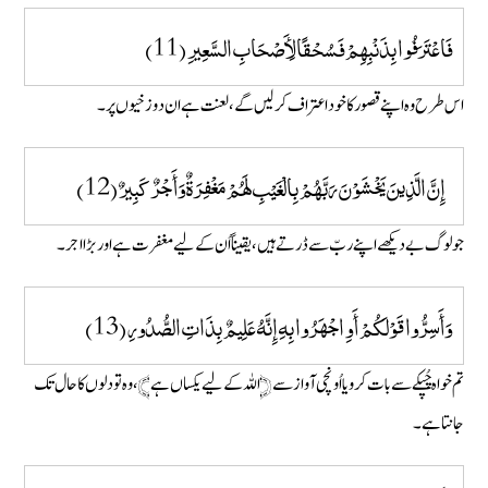
فَاعْتَرَفُوا بِذَنْبِهِمْ فَسُحْقًا لِأَصْحَابِ السَّعِيرِ (11)
اس طرح وہ اپنے قصورکا خود اعتراف کر لیں گے، لعنت ہے ان دوزخیوں پر۔
إِنَّ الَّذِينَ يَخْشَوْنَ رَبَّهُمْ بِالْغَيْبِ لَهُمْ مَغْفِرَةٌ وَأَجْرٌ كَبِيرٌ (12)
جو لوگ بے دیکھے اپنے ربّ سے ڈرتے ہیں، یقیناً اُن کے لیے مغفرت ہے اور بڑا اجر۔
وَأَسِرُّوا قَوْلَكُمْ أَوِ اجْهَرُوا بِهِ إِنَّهُ عَلِيمٌ بِذَاتِ الصُّدُورِ (13)
تم خواہ چُپکے سے بات کرو یا اُونچی آواز سے ﴿اللہ کے لیے یکساں ہے﴾، وہ تو دلوں کا حال تک
جانتا ہے۔