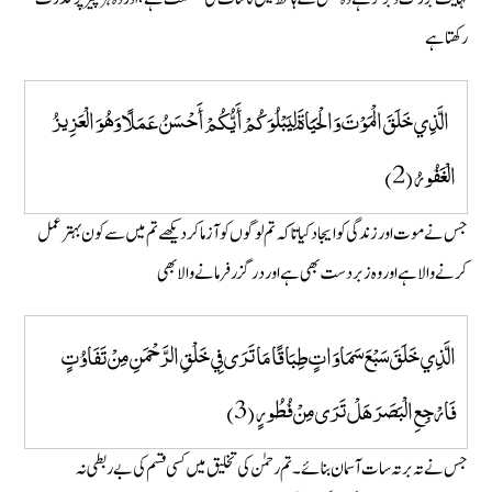
رکھتا ہے
الَّذِي خَلَقَ الْمَوْتَ وَالْحَيَاةَ لِيَبْلُوَكُمْ أَيُّكُمْ أَحْسَنُ عَمَلًا وَهُوَ الْعَزِيزُ
الْغَفُورُ (2)
جس نے موت اور زندگی کو ایجاد کیا تاکہ تم لوگوں کو آزما کر دیکھے تم میں سے کون بہتر عمل
کرنے والا ہےاور وہ زبردست بھی ہے اور درگزر فرمانے والا بھی
الَّذِي خَلَقَ سَبْعَ سَمَاوَاتٍ طِبَاقًا مَا تَرَى فِي خَلْقِ الرَّحْمَنِ مِنْ تَفَاوُتٍ
فَارْجِعِ الْبَصَرَ هَلْ تَرَى مِنْ فُطُورٍ (3)
جس نے تہ بر تہ سات آسمان بنائے۔ تم رحمٰن کی تخلیق میں کسی قسم کی بے ربطی نہ