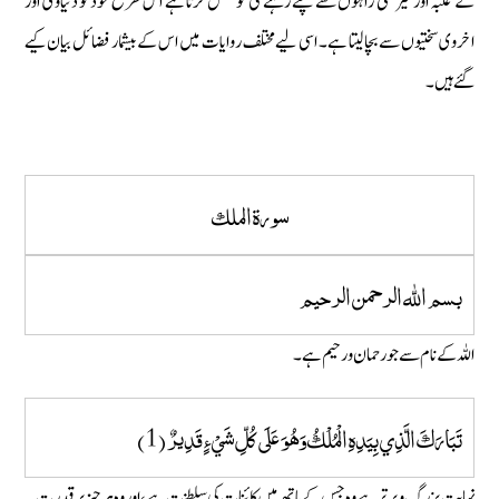
کے غلبہ اور ٹیڑھی راہوں سے بچتے رہنے کی کوشش کرتا ہے اس طرح خود کو دنیاوی اور
اخروی سختیوں سے بچا لیتا ہے۔ اسی لیے مختلف روایات میں اس کے بیشمار فضائل بیان کیے
گئے ہیں۔
سورة الملك
بسم الله الرحمن الرحيم
اللہ کے نام سے جو رحمان و رحیم ہے۔
تَبَارَكَ الَّذِي بِيَدِهِ الْمُلْكُ وَهُوَ عَلَى كُلِّ شَيْءٍ قَدِيرٌ (1)
نہایت بزرگ و برتر ہے وہ جس کے ہاتھ میں کائنات کی سلطنت ہے، اور وہ ہر چیز پر قدرت