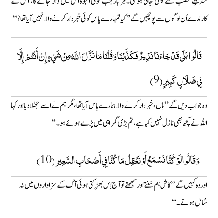
شِدّتِ غضب سے پھٹی جاتی ہو گی۔ ہر بار جب کوئی انبوہ اس میں ڈالا جائے گا، اُس کے
کارندے اُن لوگوں سے پوچھیں گے” کیا تمہارے پاس کوئی خبردار کرنے والا نہیں آیا تھا؟“
قَالُوا بَلَى قَدْ جَاءَنَا نَذِيرٌ فَكَذَّبْنَا وَقُلْنَا مَا نَزَّلَ اللَّهُ مِنْ شَيْءٍ إِنْ أَنْتُمْ إِلَّا
فِي ضَلَالٍ كَبِيرٍ (9)
وہ جواب دیں گے” ہاں، خبردار کرنے والا ہمارے پاس آیا تھا ، مگر ہم نے اسے جھٹلا دیا اور کہا
اللہ نے کچھ بھی نازل نہیں کیا ہے، تم بڑی گمراہی میں پڑے ہوئے ہو۔“
وَقَالُوا لَوْ كُنَّا نَسْمَعُ أَوْ نَعْقِلُ مَا كُنَّا فِي أَصْحَابِ السَّعِيرِ (10)
اور وہ کہیں گے ”کاش ہم سُنتے اور سمجھتے تو آج اِس بھَڑکتی ہوئی آگ کے سزا واروں میں نہ
شامل ہوتے۔“