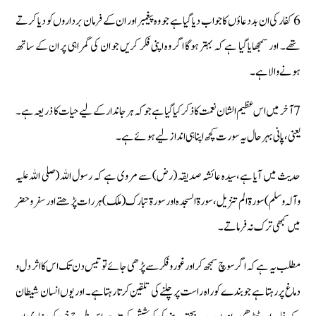
6 کفار کی ان بددعاؤں کا جواب دیا گیا ہے جو وہ پیغمبر اور ان کے فرمان برداروں کو دیا کرتے
تھے۔ اور سمجھایا گیا ہے کہ بہتر ہوگا اگر وہ اپنی فکر کریں جو ان کی گمراہی پر ان کے ساتھ
ہونے والا ہے۔
7 آخر میں اس عظیم الشان نعمت کا ذکر کیا گیا ہے جو کہ ہر جاندار کے لیے حیات کا ذریعہ ہے۔
یعنی، پانی بہرحال یہ سورت کچھ اپنا ہی انداز لیے ہوئے ہے۔
حدیث میں آیا ہے،سیدہ عائشہ صدیقہ (رض) سے مروی ہے کہ رسول اللہ (صلی اللہ علیہ
وآلہ وسلم) سورة الم تنزیل، سورة السجدہ اور سورة تبارک (ملک) ہر رات پڑھتے اور سفر و حضر
میں کبھی ترک نہ فرماتے۔
مطلب یہ ہے کہ اگر سوچ سمجھ کر اور غوروفکر سے پڑھی جائے تو تیس دن تک اس کا اثر دل و
دماغ پر رہتا ہے جو بندے کو راہ راست پر چلنے کی تلقین کرتا رہتا ہے۔ اور یوں انسان شیطان