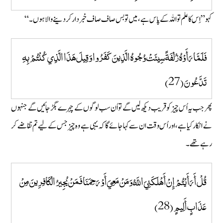
کہو” اِس کا علم تو اللہ کے پاس ہے ، میں تو بس صاف صاف خبردار کر دینے والا ہوں۔“
فَلَمَّا رَأَوْهُ زُلْفَةً سِيئَتْ وُجُوهُ الَّذِينَ كَفَرُوا وَقِيلَ هَذَا الَّذِي كُنْتُمْ بِهِ
تَدَّعُونَ (27)
پھر جب یہ اُس چیز کو قریب دیکھ لیں گے تو اُن سب لوگوں کے چہرے بگڑ جائیں گے جنہوں
نے انکار کیا ہے، اور اُس وقت ان سے کہا جائے گا کہ یہی ہے وہ چیز جس کے لیے تم تقاضے کر
رہے تھے۔
قُلْ أَرَأَيْتُمْ إِنْ أَهْلَكَنِيَ اللَّهُ وَمَنْ مَعِيَ أَوْ رَحِمَنَا فَمَنْ يُجِيرُ الْكَافِرِينَ مِنْ
عَذَابٍ أَلِيمٍ (28)