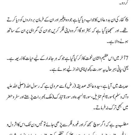
کردو۔
6 کفار کی ان بددعاؤں کا جواب دیا گیا ہے جو وہ پیغمبر اور ان کے فرمان برداروں کو دیا کرتے
تھے۔ اور سمجھایا گیا ہے کہ بہتر ہوگا اگر وہ اپنی فکر کریں جو ان کی گمراہی پر ان کے ساتھ
ہونے والا ہے۔
7 آخر میں اس عظیم الشان نعمت کا ذکر کیا گیا ہے جو کہ ہر جاندار کے لیے حیات کا ذریعہ ہے۔
یعنی، پانی بہرحال یہ سورت کچھ اپنا ہی انداز لیے ہوئے ہے۔
حدیث میں آیا ہے،سیدہ عائشہ صدیقہ (رض) سے مروی ہے کہ رسول اللہ (صلی اللہ علیہ
وآلہ وسلم) سورة الم تنزیل، سورة السجدہ اور سورة تبارک (ملک) ہر رات پڑھتے اور سفر و حضر
میں کبھی ترک نہ فرماتے۔
مطلب یہ ہے کہ اگر سوچ سمجھ کر اور غوروفکر سے پڑھی جائے تو تیس دن تک اس کا اثر دل و