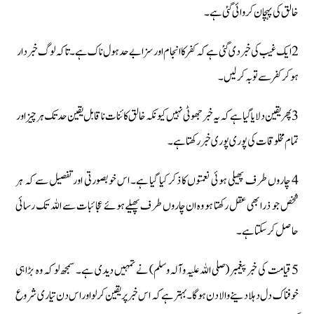
خالق کی پہچان کروائی گئی ہے۔
2 ایک غیب کی خبر دی گئی ہے کہ کفر کا انجام اور سزا بےحد ہول ناک ہے۔ تاکہ لوگ خبردار
ہو کر کفر سے توبہ کرلیں۔
3 پھر یقین دلایا گیا ہے کہ یہ خبر جھوٹی نہیں کیونکہ خالق کائنات ناقابل یقین حدتک ہر چیز اور
تمام مخلوقات کی پوری پوری خبر رکھتا ہے۔
4 چاروں طرف پھیلی ہوئی نعمتوں کا ذکر کیا گیا ہے۔ اس خوبصورتی اور تفصیل سے کہ ہر
شخص جو ذرا بھی عقل رکھتا ہو وہ ان چاروں طرف پھیلے ہوئے عجائبات سے اللہ تک رسائی
حاصل کرسکتا ہے۔
5 قیامت کی خبر پیغمبر (صلی اللہ علیہ وآلہ وسلم) نے تمہیں دیدی ہے۔ سمجھ لو کہ وہ بڑا ہی
خوفناک دل دہلادینے والا دن ہوگا۔ بہتر ہے کہ اس خبر پر یقین کرلو اور اس دن تیاری شروع