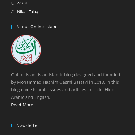
in
Opens
Zakat
tab
new
a
in
Opens
Nikah Talaq
tab
new
a
in
tab
new
a
About Online Islam
tab
new
tab
Online Islam is an Islamic blog designed and founded
by Mohammad Hashim Qasmi Bastavi in 2018. In this
blog come islamic issues and articles in Urdu, Hindi
Arabic and English.
Read More
Newsletter