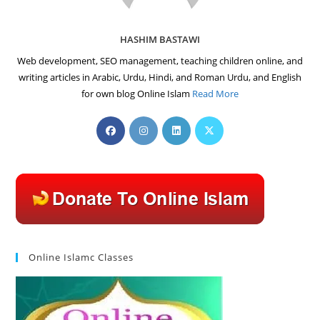
HASHIM BASTAWI
Web development, SEO management, teaching children online, and
writing articles in Arabic, Urdu, Hindi, and Roman Urdu, and English
for own blog Online Islam
Read More
Opens
Opens
Opens
Opens
in
in
in
in
a
a
a
a
new
new
new
new
tab
tab
tab
tab
Online Islamc Classes