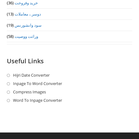
(36)
خرید وفروخت
(13)
دوسرے معاملات
(19)
سود وانشورنس
(58)
وراثت ووصيت
Useful Links
Hijri Date Converter
Opens
in
Inpage To Word Converter
Opens
a
in
Compress Images
Opens
new
a
in
Word To Inpage Converter
Opens
tab
new
a
in
tab
new
a
tab
new
tab