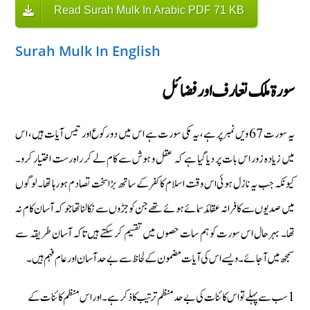
Read Surah Mulk In Arabic PDF 71 KB
Surah Mulk In English
سورة ملك تعارف اور فضائل
یہ سورت 67 ویں نمبر پر ہے، یہ مکی سورت ہے اس میں دو رکوع اور تیس آیات ہیں، اس
میں زیادہ زور اس بات پر دیا گیا ہے کہ عقل و ہوش سے کام لے کر راہ رست اختیار کرو۔
کیونکہ جب یہ نازل ہوئی اس وقت اسلام کا کفر کے ساتھ بڑا سخت تصادم ہورہا تھا۔ لوگوں
میں صدیوں سے کافرانہ عقائد سمائے ہوئے تھے جن کو جڑوں سے نکالنا تھا جو کہ آسان کام نہ
تھا۔ بہرحال اس سورت کو ہم سات حصوں میں تقسیم کرسکتے ہیں تاکہ آسان طریقہ سے
سمجھ میں آجائے۔ ویسے اس کی آیات مضمون کے لحاظ سے بےحد آسان اور عام فہم ہیں۔
1 سب سے پہلے تو اس کائنات کی بےحد منظم ترتیب کا ذکر ہے۔ اور اس منظم کائنات کے