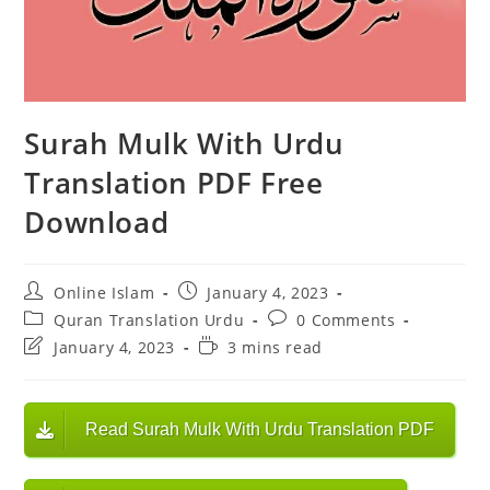
Surah Mulk With Urdu
Translation PDF Free
Download
Post
Post
Online Islam
January 4, 2023
author:
published:
Post
Post
Quran Translation Urdu
0 Comments
category:
comments:
Post
Reading
January 4, 2023
3 mins read
last
time:
modified:
Read Surah Mulk With Urdu Translation PDF