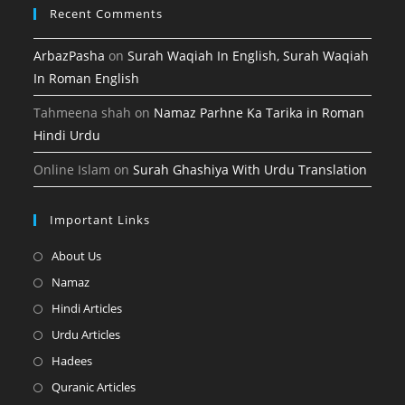
Recent Comments
ArbazPasha
on
Surah Waqiah In English, Surah Waqiah
In Roman English
Tahmeena shah
on
Namaz Parhne Ka Tarika in Roman
Hindi Urdu
Online Islam
on
Surah Ghashiya With Urdu Translation
Important Links
Opens
About Us
in
Opens
Namaz
a
in
Opens
Hindi Articles
new
a
in
Opens
Urdu Articles
tab
new
a
in
Opens
Hadees
tab
new
a
in
Opens
Quranic Articles
tab
new
a