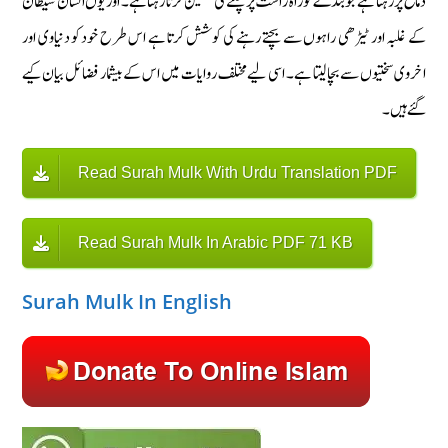
دماغ پر رہتا ہے جو بندے کو راہ راست پر چلنے کی تلقین کرتا رہتا ہے۔ اور یوں انسان شیطان
کے غلبہ اور ٹیڑھی راہوں سے بچتے رہنے کی کوشش کرتا ہے اس طرح خود کو دنیاوی اور
اخروی سختیوں سے بچا لیتا ہے۔ اسی لیے مختلف روایات میں اس کے بیشمار فضائل بیان کیے
گئے ہیں۔
Read Surah Mulk With Urdu Translation PDF
Read Surah Mulk In Arabic PDF 71 KB
Surah Mulk In English