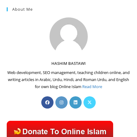
About Me
HASHIM BASTAWI
Web development, SEO management, teaching children online, and
writing articles in Arabic, Urdu, Hindi, and Roman Urdu, and English
for own blog Online Islam
Read More
Opens
Opens
Opens
Opens
in
in
in
in
a
a
a
a
new
new
new
new
tab
tab
tab
tab