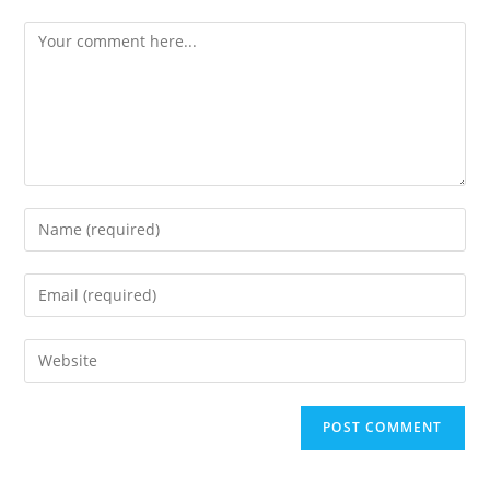
Comment
Enter
your
name
Enter
or
your
username
email
Enter
to
address
your
comment
to
website
comment
URL
(optional)