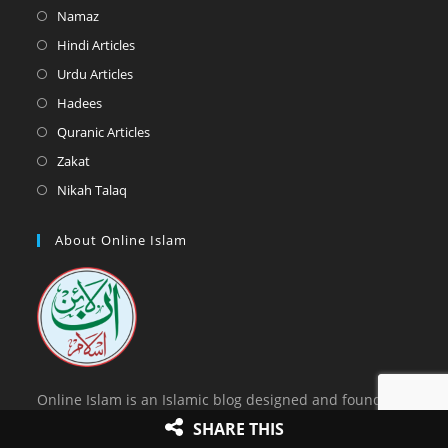
in
Opens
Namaz
a
in
Opens
Hindi Articles
new
a
in
Opens
Urdu Articles
tab
new
a
in
Opens
Hadees
tab
new
a
in
Opens
Quranic Articles
tab
new
a
in
Opens
Zakat
tab
new
a
in
Opens
Nikah Talaq
tab
new
a
in
tab
new
a
About Online Islam
tab
new
tab
Online Islam is an Islamic blog designed and founded
by Mohammad Hashim Qasmi Bastavi in 2018. In this
SHARE THIS