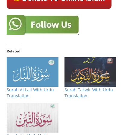
Related
Surah Al Lail With Urdu
Surah Takwir With Urdu
Translation
Translation