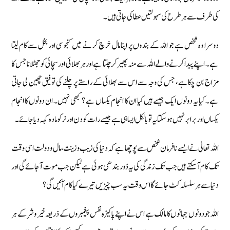
کی طرف سے ہر طرح کی سہولتیں عطا کی جاتی ہیں۔
دوسرا وہ شخص ہے جو اللہ کے بندوں پر اپنا مال خرچ کرنے میں کنجوسی اور بخل سے کام لیتا
ہے۔ اپنے پیدا کرنے والے اللہ سے منہ پھیر کر چلتا ہے اور ہر بھلائی اور سچائی کو جھٹلانا جس کا
مزاج بن چکا ہے، جس کی وجہ سے اس سے بھلائی کے راستے پر چلنے کی توفیق چھین لی جاتی
ہے۔ کیا یہ دونوں ایک جیسے ہیں کیا ان کا انجام یکساں ہے ؟ کبھی نہیں۔ ان دونوں کا انجام
یکساں اور برابر نہیں ہوسکتا یہ تو بالکل ایسا ہی ہے جیسے رات کو دن اور نر کو مادہ کہہ دیا جائے۔
اللہ تعالیٰ نے ایسے نافرمان شخص سے پوچھا ہے کہ دنیا کی زیب وزینت، مال و دولت اسی وقت
تک کام آسکتے ہیں جب تک زندگی کی یہ ڈور بندھی ہوئی ہے لیکن جب موت آجائے گی اور
دنیا سے ہر سلسلہ کٹ جائے گا اس وقت یہ سب چیزیں تیرے کیا کام آئیں گی ؟
اللہ جو دونوں جہانوں کا مالک ہے اس نے اپنے پاکیزہ نفس پیغمبروں کے ذریعہ خیر وشر کے ہر