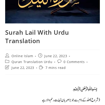
Surah Lail With Urdu
Translation
Post
Post
Online Islam
June 22, 2023
author:
published:
Post
Post
Quran Translation Urdu
0 Comments
category:
comments:
Post
Reading
June 22, 2023
7 mins read
last
time:
modified:
﷽
(شروع) اللہ کے نام سے جو بڑا مہربان نہایت رحم والا ہے