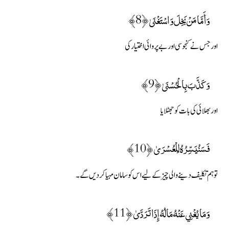
وَأَمَّا مَنْ بَخِلَ وَاسْتَغْنَىٰ ﴿8﴾
اور جس نے کنجوسی اور بے پروائی اختیار کی
وَكَذَّبَ بِالْحُسْنَىٰ ﴿9﴾
اور بھلائی کی بات کو جھٹلایا
فَسَنُيَسِّرُهُ لِلْعُسْرَىٰ ﴿10﴾
تو ہم تکلیف دینے والی چیز کے لیے اس کو سامان مہیا کردیں گے۔
وَمَا يُغْنِي عَنْهُ مَالُهُ إِذَا تَرَدَّىٰ ﴿11﴾