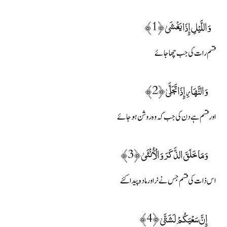
وَاللَّيْلِ إِذَا يَغْشَىٰ ﴿1﴾
قسم رات کی جب چھا جائے
وَالنَّهَارِ إِذَا تَجَلَّىٰ ﴿2﴾
اور قسم ہے دن کی جب کہ وہ روشن ہوجائے
وَمَا خَلَقَ الذَّكَرَ وَالْأُنْثَىٰ ﴿3﴾
اس ذات کی قسم جس نے نر اور مادہ پیدا کئے
إِنَّ سَعْيَكُمْ لَشَتَّىٰ ﴿4﴾