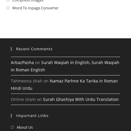
Opens
new
a
in
Word To Inpage Converter
Opens
tab
new
a
in
tab
new
a
tab
new
tab
Recent Comments
ArbazPasha
on
Surah Waqiah In English, Surah Waqiah
In Roman English
Tahmeena shah
on
Namaz Parhne Ka Tarika in Roman
Hindi Urdu
Online Islam
on
Surah Ghashiya With Urdu Translation
Important Links
Opens
About Us