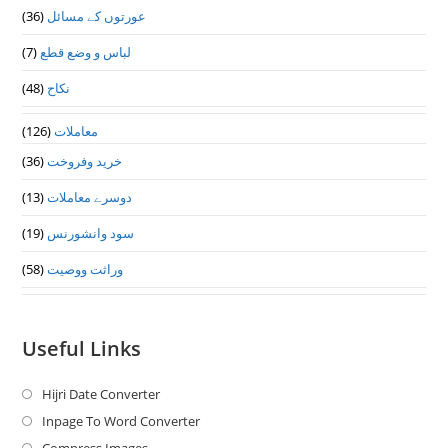
عورتوں کے مسائل
(36)
لباس و وضع قطع
(7)
نکاح
(48)
معاملات
(126)
خرید وفروخت
(36)
دوسرے معاملات
(13)
سود وانشورنس
(19)
وراثت ووصيت
(58)
Useful Links
Hijri Date Converter
Opens
in
Inpage To Word Converter
Opens
a
in
Compress Images