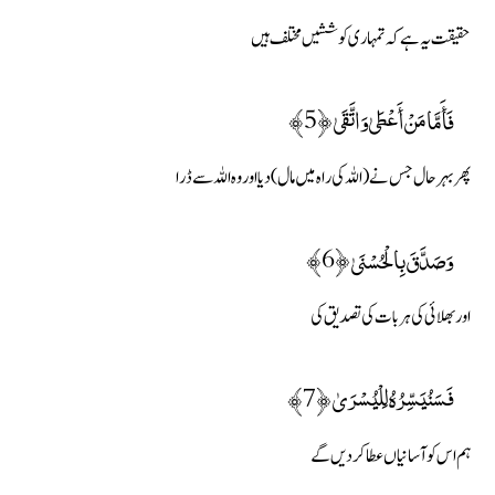
حقیقت یہ ہے کہ تمہاری کوششیں مختلف ہیں
فَأَمَّا مَنْ أَعْطَىٰ وَاتَّقَىٰ ﴿5﴾
پھر بہرحال جس نے (اللہ کی راہ میں مال) دیا اور وہ اللہ سے ڈرا
وَصَدَّقَ بِالْحُسْنَىٰ ﴿6﴾
اور بھلائی کی ہر بات کی تصدیق کی
فَسَنُيَسِّرُهُ لِلْيُسْرَىٰ ﴿7﴾
ہم اس کو آسانیاں عطا کردیں گے