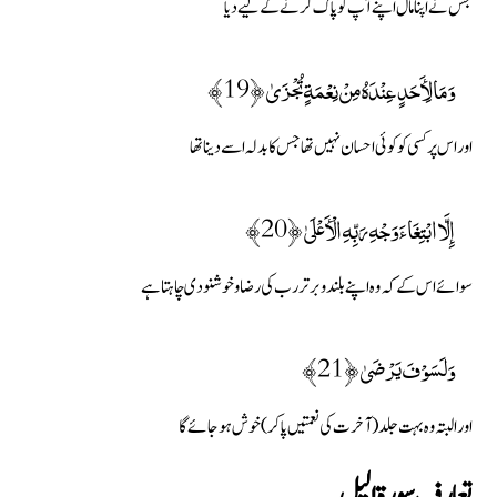
جس نے اپنا مال اپنے آپ کو پاک کرنے کے لیے دیا
وَمَا لِأَحَدٍ عِنْدَهُ مِنْ نِعْمَةٍ تُجْزَىٰ ﴿19﴾
اور اس پر کسی کو کوئی احسان نہیں تھا جس کا بدلہ اسے دینا تھا
إِلَّا ابْتِغَاءَ وَجْهِ رَبِّهِ الْأَعْلَىٰ ﴿20﴾
سوائے اس کے کہ وہ اپنے بلندو برتر رب کی رضا و خوشنودی چاہتا ہے
وَلَسَوْفَ يَرْضَىٰ ﴿21﴾
اور البتہ وہ بہت جلد (آخرت کی نعمتیں پا کر) خوش ہوجائے گا
تعارف سورة الیل