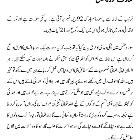
ترتیب کے لحاظ سے یہ سورة مبارکہ 92 ویں نمبر پر آتی ہے۔ یہ مکی سورت ہے اور مکہ کے
ابتدائی دور میں نازل ہوئی اس میں ایک رکوع اور 21 آیات ہیں۔
سوره شمس میں نیکی و بدی کا فرق بیان کیا گیا تھا جب کہ یہ سورت نیک اور بد انسان کا فرق واضح
کر رہی ہے اس لحاظ سے ہم اس کو اخلاقیات کا سبق سکھانے والی سورت کہہ سکتے ہیں۔ ہر
انسان اپنی اخلاقی خصوصیات کے مطابق ہی اس دنیا میں عمل کر رہا ہے ان میں سے کچھ تو مخیر
ہیں۔ اللہ کا خوف دل میں رکھتے ہوئے پرہیزگار ہیں اور بھلائی کو بھلائی مانتے ہیں اس کے
برعکس دوسرے لوگ ایسے بھی ہیں جو بخل کرتے ہیں اپنے رب سے بےخوف ہیں اور بھلائی
کو جھٹلاتے ہیں پہلی قسم کے لوگوں کے لیے اللہ تعالیٰ نیکی کی طرف ان کی راہیں آسان کردیتا
ہے جبکہ دوسرے گروہ کو بدی کا راستہ آسان دکھائی دے گا اللہ تعالیٰ تو دنیا وآخرت دونوں کا
مالک ہے جو دنیا مانگے گا اسے دنیا ملے گی اور جو آخرت کا طلب گار ہوگا وہ آخرت میں فلاح
حاصل کرلے گا ۔