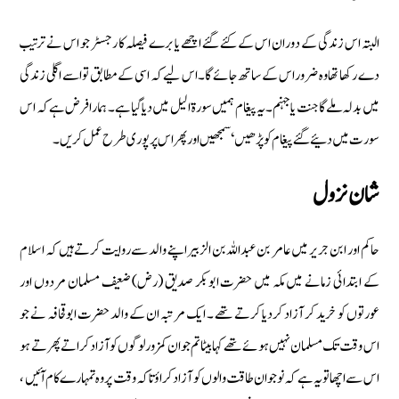
البتہ اس زندگی کے دوران اس کے کئے گئے اچھے یا برے فیصلہ کا رجسٹر جو اس نے ترتیب
دے رکھا تھا وہ ضرور اس کے ساتھ جائے گا۔ اس لیے کہ اسی کے مطابق تو اسے اگلی زندگی
میں بدلہ ملے گا جنت یا جہنم۔ یہ پیغام ہمیں سورة الیل میں دیا گیا ہے۔ ہمارا فرض ہے کہ اس
سورت میں دئیے گئے پیغام کو پڑھیں ‘ سمجھیں اور پھر اس پر پوری طرح عمل کریں۔
شان نزول
حاکم اور ابن جریر میں عامر بن عبداللہ بن الزبیر اپنے والد سے روایت کرتے ہیں کہ اسلام
کے ابتدائی زمانے میں مکہ میں حضرت ابوبکر صدیق (رض) ضعیف مسلمان مردوں اور
عورتوں کو خرید کر آزاد کردیا کرتے تھے ۔ ایک مرتبہ ان کے والد حضرت ابوقحافہ نے جو
اس وقت تک مسلمان نہیں ہوئے تھے کہا بیٹا تم جو ان کمزور لوگوں کو آزاد کراتے پھرتے ہو
اس سے اچھا تو یہ ہے کہ نوجوان طاقت والوں کو آزاد کراؤ تاکہ وقت پر وہ تمہارے کام آئیں ،