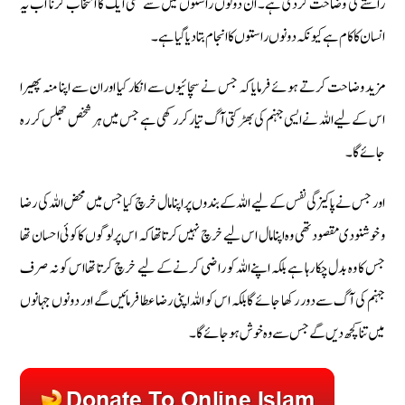
راستے کی وضاحت کردی ہے۔ ان دونوں راستوں میں سے کسی ایک کا انتخاب کرنا اب یہ
انسان کا کام ہے کیونکہ دونوں راستوں کا انجام بتا دیا گیا ہے۔
مزید وضاحت کرتے ہوئے فرمایا کہ جس نے سچائیوں سے انکار کیا اور ان سے اپنا منہ پھیرا
اس کے لیے اللہ نے ایسی جہنم کی بھڑکتی آگ تیار کر رکھی ہے جس میں ہر شخص جھلس کر رہ
جائے گا۔
اور جس نے پاکیزگی نفس کے لیے اللہ کے بندوں پر اپنا مال خرچ کیا جس میں محض اللہ کی رضا
و خوشنودی مقصود تھی وہ اپنا مال اس لیے خرچ نہیں کرتا تھا کہ اس پر لوگوں کا کوئی احسان تھا
جس کا وہ بدل چکا رہا ہے بلکہ اپنے اللہ کو راضی کرنے کے لیے خرچ کرتا تھا اس کو نہ صرف
جہنم کی آگ سے دور رکھا جائے گا بلکہ اس کو اللہ اپنی رضا عطا فرمائیں گے اور دونوں جہانوں
میں تنا کچھ دیں گے جس سے وہ خوش ہوجائے گا۔