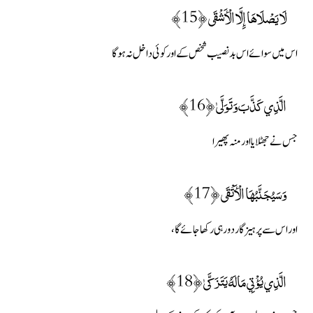
لَا يَصْلَاهَا إِلَّا الْأَشْقَى ﴿15﴾
اس میں سوائے اس بدنصیب شخص کے اور کوئی داخل نہ ہوگا
الَّذِي كَذَّبَ وَتَوَلَّىٰ ﴿16﴾
جس نے جھٹلایا اور منہ پھیرا
وَسَيُجَنَّبُهَا الْأَتْقَى ﴿17﴾
اور اس سے پرہیزگار دور ہی رکھا جائے گا ،
الَّذِي يُؤْتِي مَالَهُ يَتَزَكَّىٰ ﴿18﴾