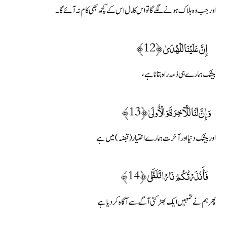
اور جب وہ ہلاک ہونے لگے گا تو اس کا مال اس کے کچھ بھی کام نہ آئے گا۔
إِنَّ عَلَيْنَا لَلْهُدَىٰ ﴿12﴾
بیشک ہمارے ہی ذمہ راہ بتانا ہے،
وَإِنَّ لَنَا لَلْآخِرَةَ وَالْأُولَىٰ ﴿13﴾
اور بیشک دنیا اور آخرت ہمارے اختیار (قبضہ) میں ہے
فَأَنْذَرْتُكُمْ نَارًا تَلَظَّىٰ ﴿14﴾
پھر ہم نے تمہیں ایک بھڑکتی آگے سے آگاہ کردیا ہے