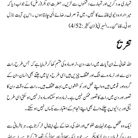
تمہاری مدد کریں اور تمہارے دشمنوں سے لڑیں ۔ حضرت ابوبکر (رض) نے جواب دیا کہ
میرا ارادہ دنیوی فائدے کا نہیں ، میں تو صرف رضائے الٰہی چاہتا ہوں ۔ اس پر آیت نازل
ہوئی ۔ فاما من۔۔ السیریٰ (ابن کثیر :4/52)
تشریح
اللہ تعالیٰ نے ان آیات میں رات، دن، نر اور مادہ کی قسم کھا کر فرمایا ہے کہ جس طرح رات
دن سے اور نر مادہ سے الگ اور مختلف چیزیں ہیں اسی طرح دنیا میں جتنے بھی انسان، ان کے
گروہ اور قومیں ہیں وہ اپنے عمل اور کوششوں میں بہت مختلف ہیں۔ رات کے وقت دن کا
تصور اور دن میں رات کا تصور ممکن نہیں ہے۔ نر مادہ ہوسکتا اور مادہ نر نہیں ہوسکتی اسی طرح
نیکی اور برائیوں پر چلنے والے بھی اپنے انجام کے اعتبار سے یکساں نہیں ہوسکتے۔
ایک وہ شخص ہے جو نہایت خلوص اور اللہ کی رضا کے لیے اپنا مال خر کرتا ہے۔ ہر نافرمانی سے
دور رہ کر فرمان برداری کا پیکر ہے۔ جو ہر ایک بھلائی اور سچائی کی تصدیق کرتا ہے۔ اسے اللہ