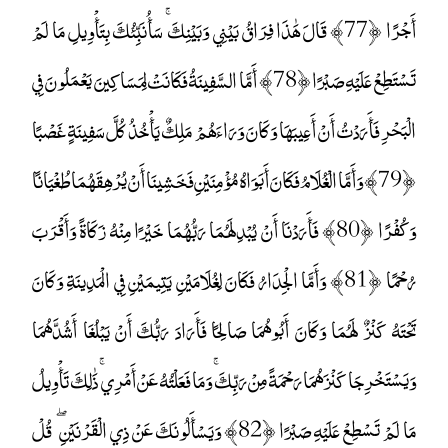
أَجْرًا ﴿77﴾ قَالَ هَٰذَا فِرَاقُ بَيْنِي وَبَيْنِكَ ۚ سَأُنَبِّئُكَ بِتَأْوِيلِ مَا لَمْ
تَسْتَطِعْ عَلَيْهِ صَبْرًا ﴿78﴾ أَمَّا السَّفِينَةُ فَكَانَتْ لِمَسَاكِينَ يَعْمَلُونَ فِي
الْبَحْرِ فَأَرَدْتُ أَنْ أَعِيبَهَا وَكَانَ وَرَاءَهُمْ مَلِكٌ يَأْخُذُ كُلَّ سَفِينَةٍ غَصْبًا
﴿79﴾ وَأَمَّا الْغُلَامُ فَكَانَ أَبَوَاهُ مُؤْمِنَيْنِ فَخَشِينَا أَنْ يُرْهِقَهُمَا طُغْيَانًا
وَكُفْرًا ﴿80﴾ فَأَرَدْنَا أَنْ يُبْدِلَهُمَا رَبُّهُمَا خَيْرًا مِنْهُ زَكَاةً وَأَقْرَبَ
رُحْمًا ﴿81﴾ وَأَمَّا الْجِدَارُ فَكَانَ لِغُلَامَيْنِ يَتِيمَيْنِ فِي الْمَدِينَةِ وَكَانَ
تَحْتَهُ كَنْزٌ لَهُمَا وَكَانَ أَبُوهُمَا صَالِحًا فَأَرَادَ رَبُّكَ أَنْ يَبْلُغَا أَشُدَّهُمَا
وَيَسْتَخْرِجَا كَنْزَهُمَا رَحْمَةً مِنْ رَبِّكَ ۚ وَمَا فَعَلْتُهُ عَنْ أَمْرِي ۚ ذَٰلِكَ تَأْوِيلُ
مَا لَمْ تَسْطِعْ عَلَيْهِ صَبْرًا ﴿82﴾ وَيَسْأَلُونَكَ عَنْ ذِي الْقَرْنَيْنِ ۖ قُلْ