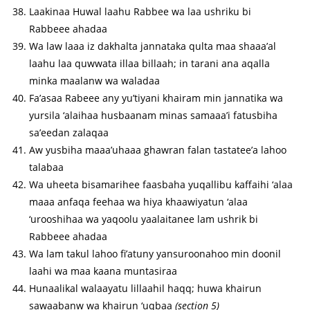
Laakinaa Huwal laahu Rabbee wa laa ushriku bi
Rabbeee ahadaa
Wa law laaa iz dakhalta jannataka qulta maa shaaa’al
laahu laa quwwata illaa billaah; in tarani ana aqalla
minka maalanw wa waladaa
Fa’asaa Rabeee any yu’tiyani khairam min jannatika wa
yursila ‘alaihaa husbaanam minas samaaa’i fatusbiha
sa’eedan zalaqaa
Aw yusbiha maaa’uhaaa ghawran falan tastatee’a lahoo
talabaa
Wa uheeta bisamarihee faasbaha yuqallibu kaffaihi ‘alaa
maaa anfaqa feehaa wa hiya khaawiyatun ‘alaa
‘urooshihaa wa yaqoolu yaalaitanee lam ushrik bi
Rabbeee ahadaa
Wa lam takul lahoo fi’atuny yansuroonahoo min doonil
laahi wa maa kaana muntasiraa
Hunaalikal walaayatu lillaahil haqq; huwa khairun
sawaabanw wa khairun ‘uqbaa
(section 5)