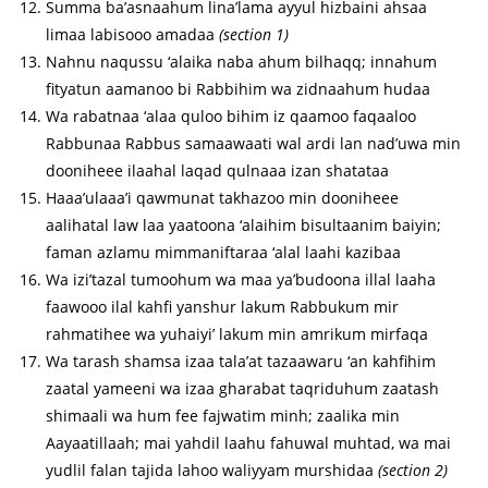
Summa ba’asnaahum lina’lama ayyul hizbaini ahsaa
limaa labisooo amadaa
(section 1)
Nahnu naqussu ‘alaika naba ahum bilhaqq; innahum
fityatun aamanoo bi Rabbihim wa zidnaahum hudaa
Wa rabatnaa ‘alaa quloo bihim iz qaamoo faqaaloo
Rabbunaa Rabbus samaawaati wal ardi lan nad’uwa min
dooniheee ilaahal laqad qulnaaa izan shatataa
Haaa’ulaaa’i qawmunat takhazoo min dooniheee
aalihatal law laa yaatoona ‘alaihim bisultaanim baiyin;
faman azlamu mimmaniftaraa ‘alal laahi kazibaa
Wa izi’tazal tumoohum wa maa ya’budoona illal laaha
faawooo ilal kahfi yanshur lakum Rabbukum mir
rahmatihee wa yuhaiyi’ lakum min amrikum mirfaqa
Wa tarash shamsa izaa tala’at tazaawaru ‘an kahfihim
zaatal yameeni wa izaa gharabat taqriduhum zaatash
shimaali wa hum fee fajwatim minh; zaalika min
Aayaatillaah; mai yahdil laahu fahuwal muhtad, wa mai
yudlil falan tajida lahoo waliyyam murshidaa
(section 2)