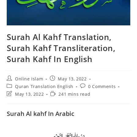
Surah Al Kahf Translation,
Surah Kahf Transliteration,
Surah Kahf In English
Post
Post
Online Islam
May 13, 2022
author:
published:
Post
Post
Quran Translation English
0 Comments
category:
comments:
Post
Reading
May 13, 2022
241 mins read
last
time:
modified:
Surah Al kahf In Arabic
﷽