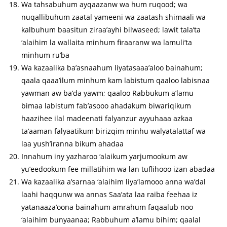
Wa tahsabuhum ayqaazanw wa hum ruqood; wa
nuqallibuhum zaatal yameeni wa zaatash shimaali wa
kalbuhum baasitun ziraa’ayhi bilwaseed; lawit tala’ta
‘alaihim la wallaita minhum firaaranw wa lamuli’ta
minhum ru’ba
Wa kazaalika ba’asnaahum liyatasaaa’aloo bainahum;
qaala qaaa’ilum minhum kam labistum qaaloo labisnaa
yawman aw ba’da yawm; qaaloo Rabbukum a’lamu
bimaa labistum fab’asooo ahadakum biwariqikum
haazihee ilal madeenati falyanzur ayyuhaaa azkaa
ta’aaman falyaatikum birizqim minhu walyatalattaf wa
laa yush’iranna bikum ahadaa
Innahum iny yazharoo ‘alaikum yarjumookum aw
yu’eedookum fee millatihim wa lan tuflihooo izan abadaa
Wa kazaalika a’sarnaa ‘alaihim liya’lamooo anna wa’dal
laahi haqqunw wa annas Saa’ata laa raiba feehaa iz
yatanaaza’oona bainahum amrahum faqaalub noo
‘alaihim bunyaanaa; Rabbuhum a’lamu bihim; qaalal