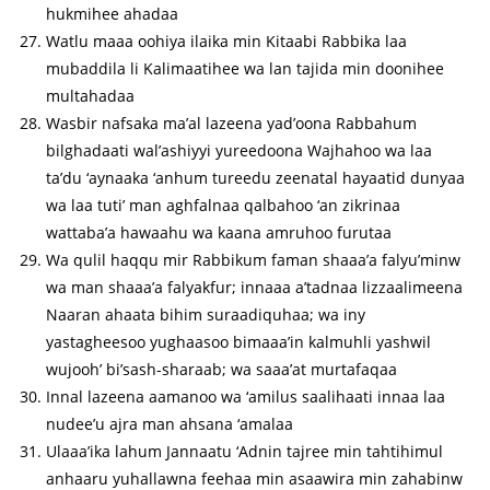
hukmihee ahadaa
Watlu maaa oohiya ilaika min Kitaabi Rabbika laa
mubaddila li Kalimaatihee wa lan tajida min doonihee
multahadaa
Wasbir nafsaka ma’al lazeena yad’oona Rabbahum
bilghadaati wal’ashiyyi yureedoona Wajhahoo wa laa
ta’du ‘aynaaka ‘anhum tureedu zeenatal hayaatid dunyaa
wa laa tuti’ man aghfalnaa qalbahoo ‘an zikrinaa
wattaba’a hawaahu wa kaana amruhoo furutaa
Wa qulil haqqu mir Rabbikum faman shaaa’a falyu’minw
wa man shaaa’a falyakfur; innaaa a’tadnaa lizzaalimeena
Naaran ahaata bihim suraadiquhaa; wa iny
yastagheesoo yughaasoo bimaaa’in kalmuhli yashwil
wujooh’ bi’sash-sharaab; wa saaa’at murtafaqaa
Innal lazeena aamanoo wa ‘amilus saalihaati innaa laa
nudee’u ajra man ahsana ‘amalaa
Ulaaa’ika lahum Jannaatu ‘Adnin tajree min tahtihimul
anhaaru yuhallawna feehaa min asaawira min zahabinw