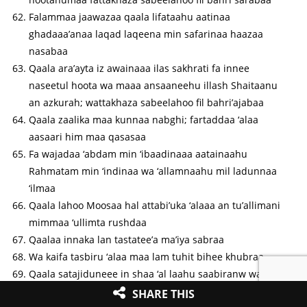
Falammaa jaawazaa qaala lifataahu aatinaa
ghadaaa’anaa laqad laqeena min safarinaa haazaa
nasabaa
Qaala ara’ayta iz awainaaa ilas sakhrati fa innee
naseetul hoota wa maaa ansaaneehu illash Shaitaanu
an azkurah; wattakhaza sabeelahoo fil bahri’ajabaa
Qaala zaalika maa kunnaa nabghi; fartaddaa ‘alaa
aasaari him maa qasasaa
Fa wajadaa ‘abdam min ‘ibaadinaaa aatainaahu
Rahmatam min ‘indinaa wa ‘allamnaahu mil ladunnaa
‘ilmaa
Qaala lahoo Moosaa hal attabi’uka ‘alaaa an tu’allimani
mimmaa ‘ullimta rushdaa
Qaalaa innaka lan tastatee’a ma’iya sabraa
Wa kaifa tasbiru ‘alaa maa lam tuhit bihee khubraa
Qaala satajiduneee in shaa ‘al laahu saabiranw wa laaa
a’see laka amraa
SHARE THIS