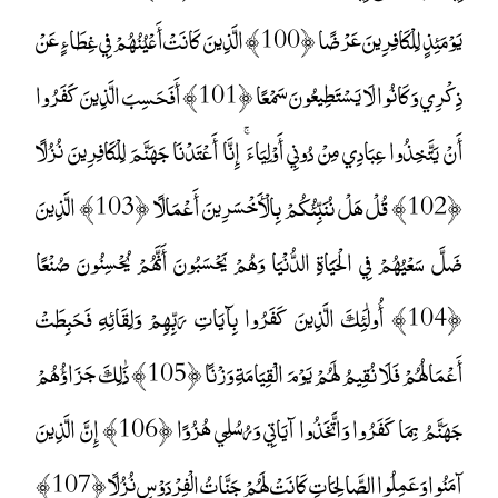
يَوْمَئِذٍ لِلْكَافِرِينَ عَرْضًا ﴿100﴾ الَّذِينَ كَانَتْ أَعْيُنُهُمْ فِي غِطَاءٍ عَنْ
ذِكْرِي وَكَانُوا لَا يَسْتَطِيعُونَ سَمْعًا ﴿101﴾ أَفَحَسِبَ الَّذِينَ كَفَرُوا
أَنْ يَتَّخِذُوا عِبَادِي مِنْ دُونِي أَوْلِيَاءَ ۚ إِنَّا أَعْتَدْنَا جَهَنَّمَ لِلْكَافِرِينَ نُزُلًا
﴿102﴾ قُلْ هَلْ نُنَبِّئُكُمْ بِالْأَخْسَرِينَ أَعْمَالًا ﴿103﴾ الَّذِينَ
ضَلَّ سَعْيُهُمْ فِي الْحَيَاةِ الدُّنْيَا وَهُمْ يَحْسَبُونَ أَنَّهُمْ يُحْسِنُونَ صُنْعًا
﴿104﴾ أُولَٰئِكَ الَّذِينَ كَفَرُوا بِآيَاتِ رَبِّهِمْ وَلِقَائِهِ فَحَبِطَتْ
أَعْمَالُهُمْ فَلَا نُقِيمُ لَهُمْ يَوْمَ الْقِيَامَةِ وَزْنًا ﴿105﴾ ذَٰلِكَ جَزَاؤُهُمْ
جَهَنَّمُ بِمَا كَفَرُوا وَاتَّخَذُوا آيَاتِي وَرُسُلِي هُزُوًا ﴿106﴾ إِنَّ الَّذِينَ
آمَنُوا وَعَمِلُوا الصَّالِحَاتِ كَانَتْ لَهُمْ جَنَّاتُ الْفِرْدَوْسِ نُزُلًا ﴿107﴾