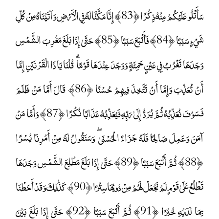
سَأَتْلُو عَلَيْكُمْ مِنْهُ ذِكْرًا ﴿83﴾ إِنَّا مَكَّنَّا لَهُ فِي الْأَرْضِ وَآتَيْنَاهُ مِنْ كُلِّ
شَيْءٍ سَبَبًا ﴿84﴾ فَأَتْبَعَ سَبَبًا ﴿85﴾ حَتَّىٰ إِذَا بَلَغَ مَغْرِبَ الشَّمْسِ
وَجَدَهَا تَغْرُبُ فِي عَيْنٍ حَمِئَةٍ وَوَجَدَ عِنْدَهَا قَوْمًا ۗ قُلْنَا يَا ذَا الْقَرْنَيْنِ إِمَّا
أَنْ تُعَذِّبَ وَإِمَّا أَنْ تَتَّخِذَ فِيهِمْ حُسْنًا ﴿86﴾ قَالَ أَمَّا مَنْ ظَلَمَ
فَسَوْفَ نُعَذِّبُهُ ثُمَّ يُرَدُّ إِلَىٰ رَبِّهِ فَيُعَذِّبُهُ عَذَابًا نُكْرًا ﴿87﴾ وَأَمَّا مَنْ
آمَنَ وَعَمِلَ صَالِحًا فَلَهُ جَزَاءً الْحُسْنَىٰ ۖ وَسَنَقُولُ لَهُ مِنْ أَمْرِنَا يُسْرًا
﴿88﴾ ثُمَّ أَتْبَعَ سَبَبًا ﴿89﴾ حَتَّىٰ إِذَا بَلَغَ مَطْلِعَ الشَّمْسِ وَجَدَهَا
تَطْلُعُ عَلَىٰ قَوْمٍ لَمْ نَجْعَلْ لَهُمْ مِنْ دُونِهَا سِتْرًا ﴿90﴾ كَذَٰلِكَ وَقَدْ أَحَطْنَا
بِمَا لَدَيْهِ خُبْرًا ﴿91﴾ ثُمَّ أَتْبَعَ سَبَبًا ﴿92﴾ حَتَّىٰ إِذَا بَلَغَ بَيْنَ