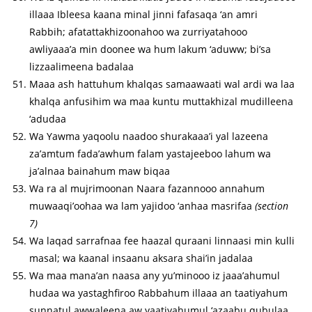
illaaa Ibleesa kaana minal jinni fafasaqa ‘an amri
Rabbih; afatattakhizoonahoo wa zurriyatahooo
awliyaaa’a min doonee wa hum lakum ‘aduww; bi’sa
lizzaalimeena badalaa
Maaa ash hattuhum khalqas samaawaati wal ardi wa laa
khalqa anfusihim wa maa kuntu muttakhizal mudilleena
‘adudaa
Wa Yawma yaqoolu naadoo shurakaaa’i yal lazeena
za’amtum fada’awhum falam yastajeeboo lahum wa
ja’alnaa bainahum maw biqaa
Wa ra al mujrimoonan Naara fazannooo annahum
muwaaqi’oohaa wa lam yajidoo ‘anhaa masrifaa
(section
7)
Wa laqad sarrafnaa fee haazal quraani linnaasi min kulli
masal; wa kaanal insaanu aksara shai’in jadalaa
Wa maa mana’an naasa any yu’minooo iz jaaa’ahumul
hudaa wa yastaghfiroo Rabbahum illaaa an taatiyahum
sunnatul awwaleena aw yaatiyahumul ‘azaabu qubulaa