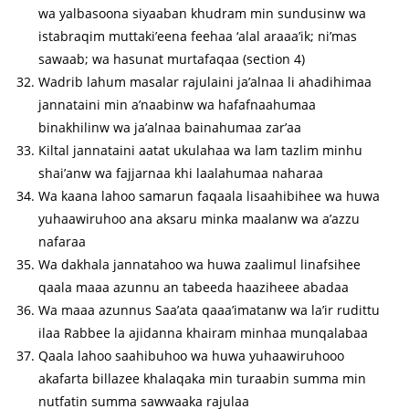
wa yalbasoona siyaaban khudram min sundusinw wa
istabraqim muttaki’eena feehaa ‘alal araaa’ik; ni’mas
sawaab; wa hasunat murtafaqaa (section 4)
Wadrib lahum masalar rajulaini ja’alnaa li ahadihimaa
jannataini min a’naabinw wa hafafnaahumaa
binakhilinw wa ja’alnaa bainahumaa zar’aa
Kiltal jannataini aatat ukulahaa wa lam tazlim minhu
shai’anw wa fajjarnaa khi laalahumaa naharaa
Wa kaana lahoo samarun faqaala lisaahibihee wa huwa
yuhaawiruhoo ana aksaru minka maalanw wa a’azzu
nafaraa
Wa dakhala jannatahoo wa huwa zaalimul linafsihee
qaala maaa azunnu an tabeeda haaziheee abadaa
Wa maaa azunnus Saa’ata qaaa’imatanw wa la’ir rudittu
ilaa Rabbee la ajidanna khairam minhaa munqalabaa
Qaala lahoo saahibuhoo wa huwa yuhaawiruhooo
akafarta billazee khalaqaka min turaabin summa min
nutfatin summa sawwaaka rajulaa