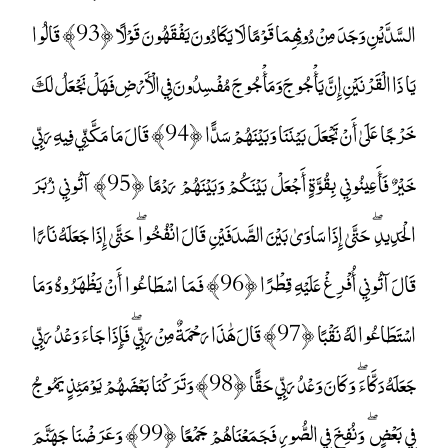
السَّدَّيْنِ وَجَدَ مِنْ دُونِهِمَا قَوْمًا لَا يَكَادُونَ يَفْقَهُونَ قَوْلًا ﴿93﴾ قَالُوا
يَا ذَا الْقَرْنَيْنِ إِنَّ يَأْجُوجَ وَمَأْجُوجَ مُفْسِدُونَ فِي الْأَرْضِ فَهَلْ نَجْعَلُ لَكَ
خَرْجًا عَلَىٰ أَنْ تَجْعَلَ بَيْنَنَا وَبَيْنَهُمْ سَدًّا ﴿94﴾ قَالَ مَا مَكَّنِّي فِيهِ رَبِّي
خَيْرٌ فَأَعِينُونِي بِقُوَّةٍ أَجْعَلْ بَيْنَكُمْ وَبَيْنَهُمْ رَدْمًا ﴿95﴾ آتُونِي زُبَرَ
الْحَدِيدِ ۖ حَتَّىٰ إِذَا سَاوَىٰ بَيْنَ الصَّدَفَيْنِ قَالَ انْفُخُوا ۖ حَتَّىٰ إِذَا جَعَلَهُ نَارًا
قَالَ آتُونِي أُفْرِغْ عَلَيْهِ قِطْرًا ﴿96﴾ فَمَا اسْطَاعُوا أَنْ يَظْهَرُوهُ وَمَا
اسْتَطَاعُوا لَهُ نَقْبًا ﴿97﴾ قَالَ هَٰذَا رَحْمَةٌ مِنْ رَبِّي ۖ فَإِذَا جَاءَ وَعْدُ رَبِّي
جَعَلَهُ دَكَّاءَ ۖ وَكَانَ وَعْدُ رَبِّي حَقًّا ﴿98﴾ وَتَرَكْنَا بَعْضَهُمْ يَوْمَئِذٍ يَمُوجُ
فِي بَعْضٍ ۖ وَنُفِخَ فِي الصُّورِ فَجَمَعْنَاهُمْ جَمْعًا ﴿99﴾ وَعَرَضْنَا جَهَنَّمَ