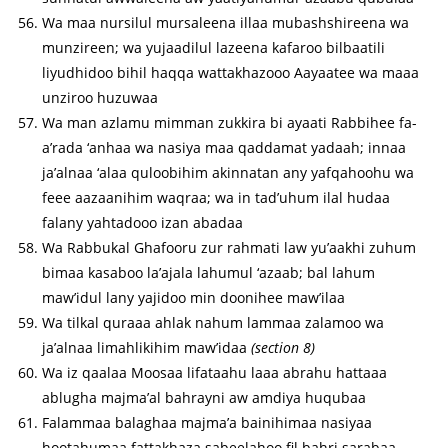
Wa maa nursilul mursaleena illaa mubashshireena wa
munzireen; wa yujaadilul lazeena kafaroo bilbaatili
liyudhidoo bihil haqqa wattakhazooo Aayaatee wa maaa
unziroo huzuwaa
Wa man azlamu mimman zukkira bi ayaati Rabbihee fa-
a’rada ‘anhaa wa nasiya maa qaddamat yadaah; innaa
ja’alnaa ‘alaa quloobihim akinnatan any yafqahoohu wa
feee aazaanihim waqraa; wa in tad’uhum ilal hudaa
falany yahtadooo izan abadaa
Wa Rabbukal Ghafooru zur rahmati law yu’aakhi zuhum
bimaa kasaboo la’ajala lahumul ‘azaab; bal lahum
maw’idul lany yajidoo min doonihee maw’ilaa
Wa tilkal quraaa ahlak nahum lammaa zalamoo wa
ja’alnaa limahlikihim maw’idaa
(section 8)
Wa iz qaalaa Moosaa lifataahu laaa abrahu hattaaa
ablugha majma’al bahrayni aw amdiya huqubaa
Falammaa balaghaa majma’a bainihimaa nasiyaa
hootahumaa fattakhaza sabeelahoo fil bahri sarabaa