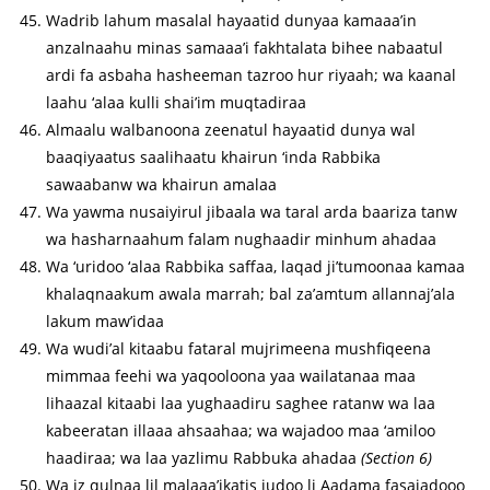
Wadrib lahum masalal hayaatid dunyaa kamaaa’in
anzalnaahu minas samaaa’i fakhtalata bihee nabaatul
ardi fa asbaha hasheeman tazroo hur riyaah; wa kaanal
laahu ‘alaa kulli shai’im muqtadiraa
Almaalu walbanoona zeenatul hayaatid dunya wal
baaqiyaatus saalihaatu khairun ‘inda Rabbika
sawaabanw wa khairun amalaa
Wa yawma nusaiyirul jibaala wa taral arda baariza tanw
wa hasharnaahum falam nughaadir minhum ahadaa
Wa ‘uridoo ‘alaa Rabbika saffaa, laqad ji’tumoonaa kamaa
khalaqnaakum awala marrah; bal za’amtum allannaj’ala
lakum maw’idaa
Wa wudi’al kitaabu fataral mujrimeena mushfiqeena
mimmaa feehi wa yaqooloona yaa wailatanaa maa
lihaazal kitaabi laa yughaadiru saghee ratanw wa laa
kabeeratan illaaa ahsaahaa; wa wajadoo maa ‘amiloo
haadiraa; wa laa yazlimu Rabbuka ahadaa
(Section 6)
Wa iz qulnaa lil malaaa’ikatis judoo li Aadama fasajadooo