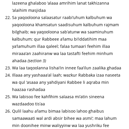
lazeena ghalaboo ‘alaaa amrihim lanat takhizanna
‘alaihim masjidaa
Sa yaqooloona salaasatur raabi’uhum kalbuhum wa
yaqooloona khamsatun saadisuhum kalbuhum rajmam
bilghaib; wa yaqooloona sab’atunw wa saaminuhum
kalbuhum; qur Rabbeee a’lamu bi’iddatihim maa
ya’lamuhum illaa qaleel; falaa tumaari feehim illaa
miraaa’an zaahiranw wa laa tastafti feehim minhum
ahadaa
(section 3)
Wa laa taqoolanna lishai’in innee faa’ilun zaalika ghadaa
Illaaa any yashaaa’al laah; wazkur Rabbaka izaa naseeta
wa qul ‘asaaa any yahdiyani Rabbee li aqraba min
haazaa rashadaa
Wa labisoo fee kahfihim salaasa mi’atin sineena
wazdaadoo tis’aa
Qulil laahu a’lamu bimaa labisoo lahoo ghaibus
samaawaati wal ardi absir bihee wa asmi’; maa lahum
min doonihee minw waliyyinw wa laa yushriku fee