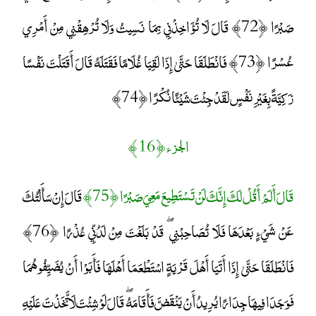
الجزء ﴿ 16 ﴾
قَالَ أَلَمْ أَقُلْ لَكَ إِنَّكَ لَنْ تَسْتَطِيعَ مَعِيَ صَبْرًا ﴿75﴾
قَالَ إِنْ سَأَلْتُكَ
عَنْ شَيْءٍ بَعْدَهَا فَلَا تُصَاحِبْنِي ۖ قَدْ بَلَغْتَ مِنْ لَدُنِّي عُذْرًا ﴿76﴾
فَانْطَلَقَا حَتَّىٰ إِذَا أَتَيَا أَهْلَ قَرْيَةٍ اسْتَطْعَمَا أَهْلَهَا فَأَبَوْا أَنْ يُضَيِّفُوهُمَا
فَوَجَدَا فِيهَا جِدَارًا يُرِيدُ أَنْ يَنْقَضَّ فَأَقَامَهُ ۖ قَالَ لَوْ شِئْتَ لَاتَّخَذْتَ عَلَيْهِ