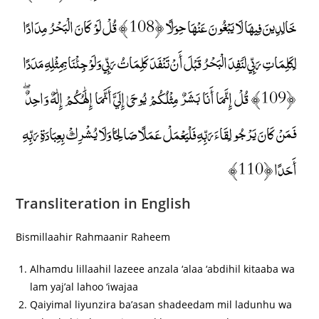
خَالِدِينَ فِيهَا لَا يَبْغُونَ عَنْهَا حِوَلًا ﴿108﴾ قُلْ لَوْ كَانَ الْبَحْرُ مِدَادًا
لِكَلِمَاتِ رَبِّي لَنَفِدَ الْبَحْرُ قَبْلَ أَنْ تَنْفَدَ كَلِمَاتُ رَبِّي وَلَوْ جِئْنَا بِمِثْلِهِ مَدَدًا
﴿109﴾ قُلْ إِنَّمَا أَنَا بَشَرٌ مِثْلُكُمْ يُوحَىٰ إِلَيَّ أَنَّمَا إِلَٰهُكُمْ إِلَٰهٌ وَاحِدٌ ۖ
فَمَنْ كَانَ يَرْجُو لِقَاءَ رَبِّهِ فَلْيَعْمَلْ عَمَلًا صَالِحًا وَلَا يُشْرِكْ بِعِبَادَةِ رَبِّهِ
أَحَدًا ﴿110﴾
Transliteration in English
Bismillaahir Rahmaanir Raheem
Alhamdu lillaahil lazeee anzala ‘alaa ‘abdihil kitaaba wa
lam yaj’al lahoo ‘iwajaa
Qaiyimal liyunzira ba’asan shadeedam mil ladunhu wa