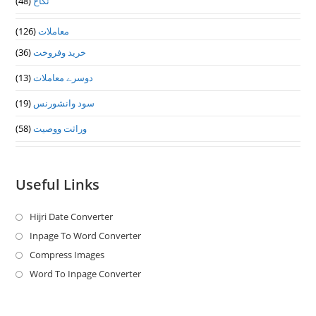
(48)
نکاح
(126)
معاملات
(36)
خرید وفروخت
(13)
دوسرے معاملات
(19)
سود وانشورنس
(58)
وراثت ووصيت
Useful Links
Hijri Date Converter
Opens
in
Inpage To Word Converter
Opens
a
in
Compress Images
Opens
new
a
in
Word To Inpage Converter
Opens
tab
new
a
in
tab
new
a