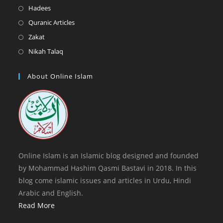
new
a
in
Opens
Hadees
tab
new
a
in
Opens
Quranic Articles
tab
new
a
in
Opens
Zakat
tab
new
a
in
Opens
Nikah Talaq
tab
new
a
in
tab
new
a
About Online Islam
tab
new
tab
Online Islam is an Islamic blog designed and founded
by Mohammad Hashim Qasmi Bastavi in 2018. In this
blog come islamic issues and articles in Urdu, Hindi
Arabic and English.
Read More