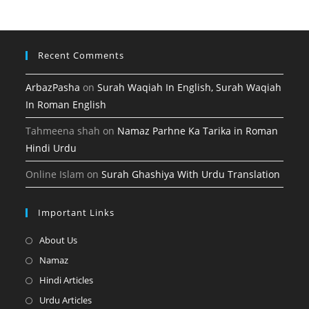
tab
new
tab
Recent Comments
ArbazPasha
on
Surah Waqiah In English, Surah Waqiah
In Roman English
Tahmeena shah
on
Namaz Parhne Ka Tarika in Roman
Hindi Urdu
Online Islam
on
Surah Ghashiya With Urdu Translation
Important Links
Opens
About Us
in
Opens
Namaz
a
in
Opens
Hindi Articles
new
a
in
Opens
Urdu Articles
tab