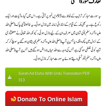
تعارف سورة الضحیٰ
یہ سورت مبارکہ ترتیب کے لحاظ سے 93 ویں نمبر پر آتی ہے۔ اس میں گیارہ آیات اور ایک
رکوع ہے۔ یہ بھی مکہ کے قیام کے ابتدائی زمانہ میں نازل ہوئی۔ یہ خالصتاً نبی پاک (صلی اللہ
علیہ وآلہ وسلم) کی شان میں صرف ان کے لیے نازل ہوئی۔ کیونکہ اللہ تعالیٰ نے مصلحتاً وحی
کے نزول میں کچھ وقفہ دیا جس پر آپ (صلی اللہ علیہ وآلہ وسلم) پریشان ہوگئے یہ سوچ کر کہ
شاید کوئی غلطی ہوگئی ہے جس کی وجہ سے اللہ میاں ناراض ہوگئے ہیں جس پر آپ (صلی اللہ
علیہ وآلہ وسلم) کو تسلی دیتے ہوئے یہ سورت مبارکہ نازل ہوئی۔
Surah Ad Duha With Urdu Translation PDF
313