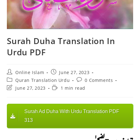
Surah Duha Translation In
Urdu PDF
Post
Post
Online Islam
June 27, 2023
author:
published:
Post
Post
Quran Translation Urdu
0 Comments
category:
comments:
Post
Reading
June 27, 2023
1 min read
last
time:
modified:
Surah Ad Duha With Urdu Translation PDF
313