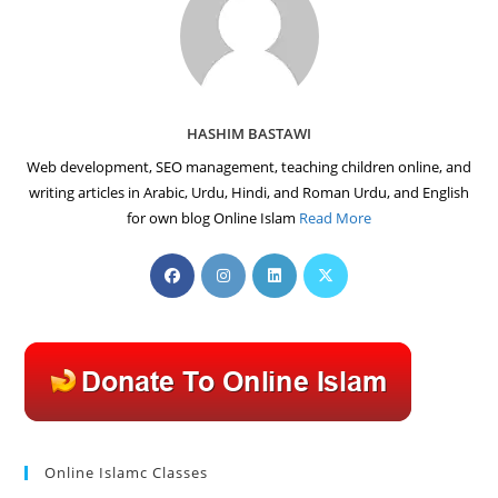
HASHIM BASTAWI
Web development, SEO management, teaching children online, and
writing articles in Arabic, Urdu, Hindi, and Roman Urdu, and English
for own blog Online Islam
Read More
Opens
Opens
Opens
Opens
in
in
in
in
a
a
a
a
new
new
new
new
tab
tab
tab
tab
Online Islamc Classes