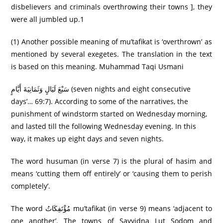
disbelievers and criminals overthrowing their towns ], they
were all jumbled up.1
(1) Another possible meaning of mu’tafikat is ‘overthrown’ as
mentioned by several exegetes. The translation in the text
is based on this meaning. Muhammad Taqi Usmani
سَبْعَ لَيَالٍ وَثَمَانِيَةَ أَيَّامٍ (seven nights and eight consecutive
days’… 69:7). According to some of the narratives, the
punishment of windstorm started on Wednesday morning,
and lasted till the following Wednesday evening. In this
way, it makes up eight days and seven nights.
The word husuman (in verse 7) is the plural of hasim and
means ‘cutting them off entirely’ or ‘causing them to perish
completely’.
The word مُؤْتَفِكَاتُ mu’tafikat (in verse 9) means ‘adjacent to
one another’. The towns of Sayyidna Lut Sodom and