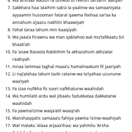
Wa ammaa ‘Aadun fa uhlikoo bi reehin sarsarin ‘aatiyah
Sakkhara haa ‘alaihim sab’a la yaalinw wa samaaniyata
ayyaamin husooman fataral qawma feehaa sar’aa ka
annahum a’jaazu nakhlin khaawiyah
Fahal taraa lahum min baaqiyah
Wa jaaa’a Firawnu wa man qablahoo wal mu’tafikaatu bil
khaati’ah
Fa ‘asaw Rasoola Rabbihim fa akhazahum akhzatar
raabiyah
Innaa lammaa taghal maaa’u hamalnaakum fil jaariyah
Li naj’alahaa lakum tazki ratanw-wa ta’iyahaa uzununw
waa’iyah
Fa izaa nufikha fis soori nafkhatunw waahidah
Wa humilatil ardu wal jibaalu fadukkataa dakkatanw
waahidah
Fa yawma’izinw waqa’atil waaqi’ah
Wanshaqqatis samaaa’u fahiya yawma ‘izinw-waahiyah
Wal malaku ‘alaaa arjaaa’ihaa; wa yahmilu ‘Arsha