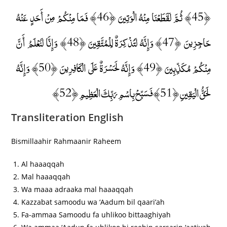
﴿45﴾ ثُمَّ لَقَطَعْنَا مِنْهُ الْوَتِينَ ﴿46﴾ فَمَا مِنْكُمْ مِنْ أَحَدٍ عَنْهُ
حَاجِزِينَ ﴿47﴾ وَإِنَّهُ لَتَذْكِرَةٌ لِلْمُتَّقِينَ ﴿48﴾ وَإِنَّا لَنَعْلَمُ أَنَّ
مِنْكُمْ مُكَذِّبِينَ ﴿49﴾ وَإِنَّهُ لَحَسْرَةٌ عَلَى الْكَافِرِينَ ﴿50﴾ وَإِنَّهُ
لَحَقُّ الْيَقِينِ ﴿51﴾ فَسَبِّحْ بِاسْمِ رَبِّكَ الْعَظِيمِ ﴿52﴾
Transliteration English
Bismillaahir Rahmaanir Raheem
Al haaaqqah
Mal haaaqqah
Wa maaa adraaka mal haaaqqah
Kazzabat samoodu wa ‘Aadum bil qaari’ah
Fa-ammaa Samoodu fa uhlikoo bittaaghiyah