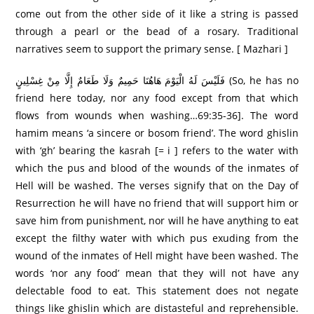
come out from the other side of it like a string is passed
through a pearl or the bead of a rosary. Traditional
narratives seem to support the primary sense. [ Mazhari ]
فَلَيْسَ لَهُ الْيَوْمَ هَاهُنَا حَمِيمٌ وَلَا طَعَامٌ إِلَّا مِنْ غِسْلِينٍ (So, he has no
friend here today, nor any food except from that which
flows from wounds when washing…69:35-36]. The word
hamim means ‘a sincere or bosom friend’. The word ghislin
with ‘gh’ bearing the kasrah [= i ] refers to the water with
which the pus and blood of the wounds of the inmates of
Hell will be washed. The verses signify that on the Day of
Resurrection he will have no friend that will support him or
save him from punishment, nor will he have anything to eat
except the filthy water with which pus exuding from the
wound of the inmates of Hell might have been washed. The
words ‘nor any food’ mean that they will not have any
delectable food to eat. This statement does not negate
things like ghislin which are distasteful and reprehensible.