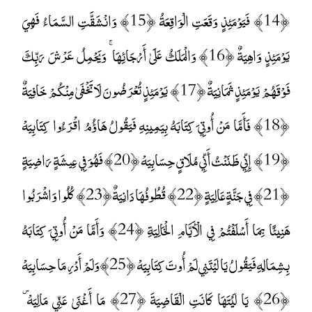
﴿14﴾ فَيَوْمَئِذٍ وَقَعَتِ الْوَاقِعَةُ ﴿15﴾ وَانْشَقَّتِ السَّمَاءُ فَهِيَ
يَوْمَئِذٍ وَاهِيَةٌ ﴿16﴾ وَالْمَلَكُ عَلَىٰ أَرْجَائِهَا ۚ وَيَحْمِلُ عَرْشَ رَبِّكَ
فَوْقَهُمْ يَوْمَئِذٍ ثَمَانِيَةٌ ﴿17﴾ يَوْمَئِذٍ تُعْرَضُونَ لَا تَخْفَىٰ مِنْكُمْ خَافِيَةٌ
﴿18﴾ فَأَمَّا مَنْ أُوتِيَ كِتَابَهُ بِيَمِينِهِ فَيَقُولُ هَاؤُمُ اقْرَءُوا كِتَابِيَهْ
﴿19﴾ إِنِّي ظَنَنْتُ أَنِّي مُلَاقٍ حِسَابِيَهْ ﴿20﴾ فَهُوَ فِي عِيشَةٍ رَاضِيَةٍ
﴿21﴾ فِي جَنَّةٍ عَالِيَةٍ ﴿22﴾ قُطُوفُهَا دَانِيَةٌ ﴿23﴾ كُلُوا وَاشْرَبُوا
هَنِيئًا بِمَا أَسْلَفْتُمْ فِي الْأَيَّامِ الْخَالِيَةِ ﴿24﴾ وَأَمَّا مَنْ أُوتِيَ كِتَابَهُ
بِشِمَالِهِ فَيَقُولُ يَا لَيْتَنِي لَمْ أُوتَ كِتَابِيَهْ ﴿25﴾ وَلَمْ أَدْرِ مَا حِسَابِيَهْ
﴿26﴾ يَا لَيْتَهَا كَانَتِ الْقَاضِيَةَ ﴿27﴾ مَا أَغْنَىٰ عَنِّي مَالِيَهْ ۜ