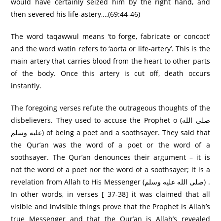
would have certainly seized him by the right hand, and
then severed his life-astery,…(69:44-46)
The word taqawwul means ‘to forge, fabricate or concoct’
and the word watin refers to ‘aorta or life-artery’. This is the
main artery that carries blood from the heart to other parts
of the body. Once this artery is cut off, death occurs
instantly.
The foregoing verses refute the outrageous thoughts of the
disbelievers. They used to accuse the Prophet o (صلى الله
عليه وسلم) of being a poet and a soothsayer. They said that
the Qur’an was the word of a poet or the word of a
soothsayer. The Qur’an denounces their argument – it is
not the word of a poet nor the word of a soothsayer; it is a
revelation from Allah to His Messenger (صلى الله عليه وسلم) .
In other words, in verses [ 37-38] it was claimed that all
visible and invisible things prove that the Prophet is Allah’s
true Messenger and that the Qur’an is Allah’s revealed