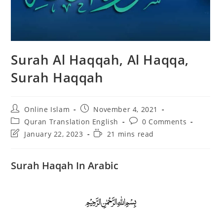
Surah Al Haqqah, Al Haqqa,
Surah Haqqah
Post
Post
Online Islam
November 4, 2021
author:
published:
Post
Post
Quran Translation English
0 Comments
category:
comments:
Post
Reading
January 22, 2023
21 mins read
last
time:
modified:
Surah Haqah In Arabic
﷽