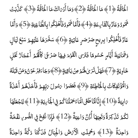
الْحَاقَّةُ ﴿1﴾ مَا الْحَاقَّةُ ﴿2﴾ وَمَا أَدْرَاكَ مَا الْحَاقَّةُ ﴿3﴾ كَذَّبَتْ
ثَمُودُ وَعَادٌ بِالْقَارِعَةِ ﴿4﴾ فَأَمَّا ثَمُودُ فَأُهْلِكُوا بِالطَّاغِيَةِ ﴿5﴾ وَأَمَّا
عَادٌ فَأُهْلِكُوا بِرِيحٍ صَرْصَرٍ عَاتِيَةٍ ﴿6﴾ سَخَّرَهَا عَلَيْهِمْ سَبْعَ لَيَالٍ
وَثَمَانِيَةَ أَيَّامٍ حُسُومًا فَتَرَى الْقَوْمَ فِيهَا صَرْعَىٰ كَأَنَّهُمْ أَعْجَازُ نَخْلٍ
خَاوِيَةٍ ﴿7﴾ فَهَلْ تَرَىٰ لَهُمْ مِنْ بَاقِيَةٍ ﴿8﴾ وَجَاءَ فِرْعَوْنُ وَمَنْ قَبْلَهُ
وَالْمُؤْتَفِكَاتُ بِالْخَاطِئَةِ ﴿9﴾ فَعَصَوْا رَسُولَ رَبِّهِمْ فَأَخَذَهُمْ أَخْذَةً
رَابِيَةً ﴿10﴾ إِنَّا لَمَّا طَغَى الْمَاءُ حَمَلْنَاكُمْ فِي الْجَارِيَةِ ﴿11﴾ لِنَجْعَلَهَا
لَكُمْ تَذْكِرَةً وَتَعِيَهَا أُذُنٌ وَاعِيَةٌ ﴿12﴾ فَإِذَا نُفِخَ فِي الصُّورِ نَفْخَةٌ
وَاحِدَةٌ ﴿13﴾ وَحُمِلَتِ الْأَرْضُ وَالْجِبَالُ فَدُكَّتَا دَكَّةً وَاحِدَةً