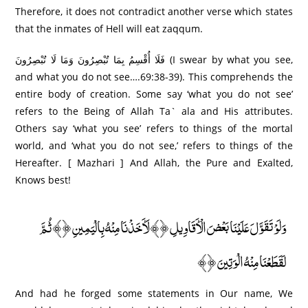
Therefore, it does not contradict another verse which states
that the inmates of Hell will eat zaqqum.
فَلَا أُقْسِمُ بِمَا تُبْصِرُ‌ونَ وَمَا لَا تُبْصِرُ‌ونَ (I swear by what you see,
and what you do not see….69:38-39). This comprehends the
entire body of creation. Some say ‘what you do not see’
refers to the Being of Allah Ta` ala and His attributes.
Others say ‘what you see’ refers to things of the mortal
world, and ‘what you do not see,’ refers to things of the
Hereafter. [ Mazhari ] And Allah, the Pure and Exalted,
Knows best!
وَلَوْ تَقَوَّلَ عَلَيْنَا بَعْضَ الْأَقَاوِيلِ ﴿٤٤﴾ لَأَخَذْنَا مِنْهُ بِالْيَمِينِ ﴿٤٥﴾ ثُمَّ
لَقَطَعْنَا مِنْهُ الْوَتِينَ ﴿٤٦﴾
And had he forged some statements in Our name, We