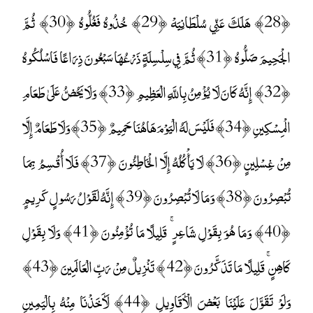
﴿28﴾ هَلَكَ عَنِّي سُلْطَانِيَهْ ﴿29﴾ خُذُوهُ فَغُلُّوهُ ﴿30﴾ ثُمَّ
الْجَحِيمَ صَلُّوهُ ﴿31﴾ ثُمَّ فِي سِلْسِلَةٍ ذَرْعُهَا سَبْعُونَ ذِرَاعًا فَاسْلُكُوهُ
﴿32﴾ إِنَّهُ كَانَ لَا يُؤْمِنُ بِاللَّهِ الْعَظِيمِ ﴿33﴾ وَلَا يَحُضُّ عَلَىٰ طَعَامِ
الْمِسْكِينِ ﴿34﴾ فَلَيْسَ لَهُ الْيَوْمَ هَاهُنَا حَمِيمٌ ﴿35﴾ وَلَا طَعَامٌ إِلَّا
مِنْ غِسْلِينٍ ﴿36﴾ لَا يَأْكُلُهُ إِلَّا الْخَاطِئُونَ ﴿37﴾ فَلَا أُقْسِمُ بِمَا
تُبْصِرُونَ ﴿38﴾ وَمَا لَا تُبْصِرُونَ ﴿39﴾ إِنَّهُ لَقَوْلُ رَسُولٍ كَرِيمٍ
﴿40﴾ وَمَا هُوَ بِقَوْلِ شَاعِرٍ ۚ قَلِيلًا مَا تُؤْمِنُونَ ﴿41﴾ وَلَا بِقَوْلِ
كَاهِنٍ ۚ قَلِيلًا مَا تَذَكَّرُونَ ﴿42﴾ تَنْزِيلٌ مِنْ رَبِّ الْعَالَمِينَ ﴿43﴾
وَلَوْ تَقَوَّلَ عَلَيْنَا بَعْضَ الْأَقَاوِيلِ ﴿44﴾ لَأَخَذْنَا مِنْهُ بِالْيَمِينِ