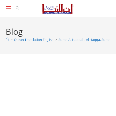
Skip
to
content
Blog
>
Quran Translation English
>
Surah Al Haqqah, Al Haqqa, Surah H