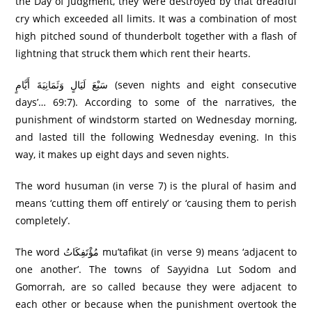
the Day of Judgment, they were destroyed by that dreadful
cry which exceeded all limits. It was a combination of most
high pitched sound of thunderbolt together with a flash of
lightning that struck them which rent their hearts.
سَبْعَ لَيَالٍ وَثَمَانِيَةَ أَيَّامٍ (seven nights and eight consecutive
days’… 69:7). According to some of the narratives, the
punishment of windstorm started on Wednesday morning,
and lasted till the following Wednesday evening. In this
way, it makes up eight days and seven nights.
The word husuman (in verse 7) is the plural of hasim and
means ‘cutting them off entirely’ or ‘causing them to perish
completely’.
The word مُؤْتَفِكَاتُ mu’tafikat (in verse 9) means ‘adjacent to
one another’. The towns of Sayyidna Lut Sodom and
Gomorrah, are so called because they were adjacent to
each other or because when the punishment overtook the