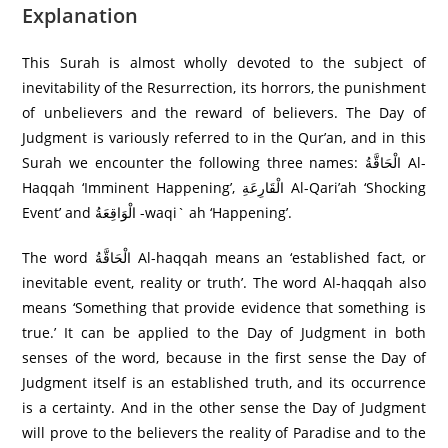
Explanation
This Surah is almost wholly devoted to the subject of
inevitability of the Resurrection, its horrors, the punishment
of unbelievers and the reward of believers. The Day of
Judgment is variously referred to in the Qur’an, and in this
Surah we encounter the following three names: الْحَاقَّةُ Al-
Haqqah ‘Imminent Happening’, الْقَارِ‌عَةِ Al-Qari’ah ‘Shocking
Event’ and الْوَاقِعَةُ -waqi` ah ‘Happening’.
The word الْحَاقَّةُ Al-haqqah means an ‘established fact, or
inevitable event, reality or truth’. The word Al-haqqah also
means ‘Something that provide evidence that something is
true.’ It can be applied to the Day of Judgment in both
senses of the word, because in the first sense the Day of
Judgment itself is an established truth, and its occurrence
is a certainty. And in the other sense the Day of Judgment
will prove to the believers the reality of Paradise and to the