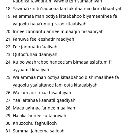
Rabbika fawqahum yawma’izin samaaniyah
Yawma’izin tu’radoona laa takhfaa min kum khaafiyah
Fa ammaa man ootiya kitaabahoo biyameenihee fa
yaqoolu haaa’umuq ra’oo kitaabiyah
Innee zannantu annee mulaaqin hisaabiyah
Fahuwa fee ‘eeshatir raadiyah
Fee jannnatin ‘aaliyah
Qutoofuhaa daaniyah
Kuloo washraboo haneee’am bimaaa aslaftum fil
ayyaamil khaliyah
Wa ammaa man ootiya kitaabahoo bishimaalihee fa
yaqoolu yaalaitanee lam oota kitaaabiyah
Wa lam adri maa hisaabiyah
Yaa laitahaa kaanatil qaadiyah
Maaa aghnaa ‘annee maaliyah
Halaka ‘annee sultaaniyah
Khuzoohu faghullooh
Summal Jaheema sallooh