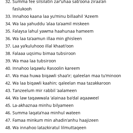
Summa fee silsilatin zar’uhaa sab’oona ziraa’an
faslukooh
Innahoo kaana laa yu’minu billaahil ‘Azeem
Wa laa yahuddu ‘alaa ta’aamil miskeen
Falaysa lahul yawma haahunaa hameem
Wa laa ta’aamun illaa min ghisleen
Laa ya’kuluhooo illal khaati’oon
Falaaa uqsimu bimaa tubsiroon
Wa maa laa tubsiroon
Innahoo laqawlu Rasoolin kareem
Wa maa huwa biqawli shaa’ir; qaleelan maa tu’minoon
Wa laa biqawli kaahin; qaleelan maa tazakkaroon
Tanzeelum mir rabbil ‘aalameen
Wa law taqawwala ‘alainaa ba’dal aqaaweel
La-akhaznaa minhu bilyameen
Summa laqata’naa minhul wateen
Famaa minkum min ahadin’anhu haajizeen
Wa innahoo latazkiratul lilmuttaqeen