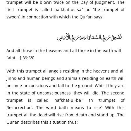
trumpet will be blown twice on the Day of Judgment. The
first trumpet is called nafkhat-us-sa` aq ‘the trumpet of
swoon’, in connection with which the Qur’an says:
فَصَعِقَ مَن فِي السَّمَاوَاتِ وَمَن فِي الْأَرْ‌ضِ
And all those in the heavens and all those in the earth will
faint… [ 39:68]
With this trumpet all angels residing in the heavens and all
Jinns and human beings and animals residing on earth will
become unconscious and fall to the ground. Whilst they are
in the state of unconsciousness, they will die. The second
trumpet is called nafkhat-ul-ba` th ‘trumpet of
Resurrection’. The word bath means ‘to rise’. With this
trumpet all the dead will rise from death and stand up. The
Qur’an describes this situation thus: