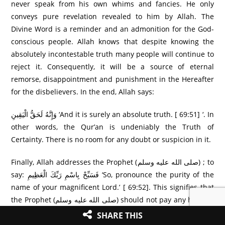
never speak from his own whims and fancies. He only
conveys pure revelation revealed to him by Allah. The
Divine Word is a reminder and an admonition for the God-
conscious people. Allah knows that despite knowing the
absolutely incontestable truth many people will continue to
reject it. Consequently, it will be a source of eternal
remorse, disappointment and punishment in the Hereafter
for the disbelievers. In the end, Allah says:
وَإِنَّهُ لَحَقُّ الْيَقِينِ ‘And it is surely an absolute truth. [ 69:51] ‘. In
other words, the Qur’an is undeniably the Truth of
Certainty. There is no room for any doubt or suspicion in it.
Finally, Allah addresses the Prophet (صلى الله عليه وسلم) ; to
say: فَسَبِّحْ بِاسْمِ رَ‌بِّكَ الْعَظِيمِ ‘So, pronounce the purity of the
name of your magnificent Lord.’ [ 69:52]. This signifies that
the Prophet (صلى الله عليه وسلم) should not pay any heed to
the criticisms of the obdurate disbelievers nor should he
SHARE THIS
feel distressed. He should rather pronounce the purity of