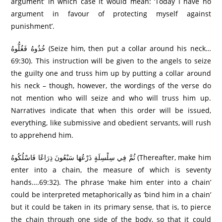
argument’ in which case it would mean: ‘Today I have no
argument in favour of protecting myself against
punishment’.
خُذُوهُ فَغُلُّوهُ (Seize him, then put a collar around his neck…
69:30). This instruction will be given to the angels to seize
the guilty one and truss him up by putting a collar around
his neck – though, however, the wordings of the verse do
not mention who will seize and who will truss him up.
Narratives indicate that when this order will be issued,
everything, like submissive and obedient servants, will rush
to apprehend him.
ثُمَّ فِي سِلْسِلَةٍ ذَرْ‌عُهَا سَبْعُونَ ذِرَ‌اعًا فَاسْلُكُوهُ (Thereafter, make him
enter into a chain, the measure of which is seventy
hands….69:32). The phrase ‘make him enter into a chain’
could be interpreted metaphorically as ‘bind him in a chain’
but it could be taken in its primary sense, that is, to pierce
the chain through one side of the body, so that it could