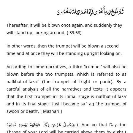
ثُمَّ نُفِخَ فِيهِ أُخْرَ‌ىٰ فَإِذَا هُمْ قِيَامٌ يَنظُرُ‌ونَ
Thereafter, it will be blown once again, and suddenly they
will stand up, looking around. [ 39:68]
In other words, then the trumpet will be blown a second
time and at once they will be standing upright looking on.
According to some narratives, a third ‘trumpet’ will also be
blown before the two trumpets, which is referred to as
nafkhat-ul-faza` (‘the trumpet of fright or panic). By a
careful analysis of all the narratives and texts, it appears
that the first trumpet in its initial stage is nafthat-ul-faza’
and in its final stage it will become sa` aq ‘the trumpet of
swoon or death’. [ Mazhari ]
وَيَحْمِلُ عَرْ‌شَ رَ‌بِّكَ فَوْقَهُمْ يَوْمَئِذٍ ثَمَانِيَةٌ (…And on that Day, the
Throne of your Lord will be carried above them by eight [