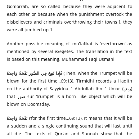
Gomorrah, are so called because they were adjacent to
each other or because when the punishment overtook the
disbelievers and criminals overthrowing their towns ], they
were all jumbled up.1
Another possible meaning of mu’tafikat is ‘overthrown’ as
mentioned by several exegetes. The translation in the text
is based on this meaning. Muhammad Taqi Usmani
فَإِذَا نُفِخَ فِي الصُّورِ‌ نَفْخَةٌ وَاحِدَةٌ (Then, when the Trumpet will be
blown for the first time…69:13). Tirmidhi records a Hadith
on the authority of Sayyidna ` Abdullah Ibn ` Umar (رض)
that صور sur ‘trumpet’ is a horn- like object which will be
blown on Doomsday.
نَفْخَةٌ وَاحِدَةٌ (‘for the first time…69:13). It means that it will be
a sudden and a single continuing sound that will last until
all die. The texts of Qur’an and Sunnah show that the