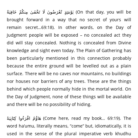
يَوْمَئِذٍ تُعْرَ‌ضُونَ لَا تَخْفَىٰ مِنكُمْ خَافِيَةٌ (On that day, you will be
brought forward in a way that no secret of yours will
remain secret…69:18). In other words, on the Day of
Judgment people will be exposed – no concealed act they
did will stay concealed. Nothing is concealed from Divine
knowledge and sight even today. The Plain of Gathering has
been particularly mentioned in this connection probably
because the entire ground will be levelled out as a plain
surface. There will be no caves nor mountains, no buildings
nor houses nor barriers of any trees. These are the things
behind which people normally hide in the mortal world. On
the Day of Judgment, none of these things will be available
and there will be no possibility of hiding.
هَاؤُمُ اقْرَ‌ءُوا كِتَابِيَهْ (Come here, read my book… 69:19). The
word ha’umu, literally means, “come” but, idiomatically, it is
used in the sense of the plural imperative verb khudhu