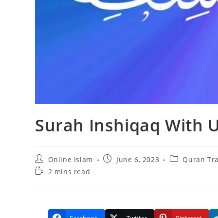
Surah Inshiqaq With 
Post
Post
Post
Online Islam
June 6, 2023
Quran Tra
author:
published:
category:
Reading
2 mins read
time: