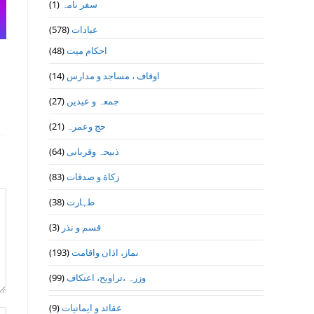
(1)
سفر نامہ
(578)
عبادات
(48)
احکام میت
(14)
اوقاف ، مساجد و مدارس
(27)
جمعہ و عیدین
(21)
حج وعمرہ
(64)
ذبیحہ وقربانی
(83)
زکاة و صدقات
(38)
طہارت
(3)
قسم و نذر
(193)
نماز، اذان واقامت
(99)
وزرہ ،تراويح، اعتكاف
(9)
عقائد و ایمانیات