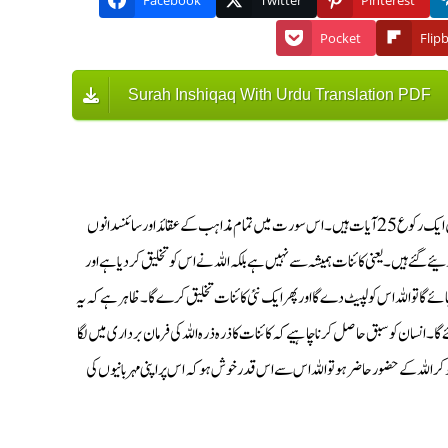
Facebook
Twitter
Pinterest
Pocket
Flip
Surah Inshiqaq With Urdu Translation PDF
یہ سورت ترتیب کے لحاظ سے 84 نمبر پر آتی ہے یہ بھی مکی سورت ہے ابتدائی زمانہ میں نازل ہوئی اس میں ایک رکوع 25 آیات ہیں۔ اس سورت میں تمام مذاہب کے عقائد اور سائنسدانوں
ے ہیں۔ یعنی کائنات ہمیشہ سے نہیں ہے بلکہ اللہ نے اس کو تخلیق کردیا ہے اور
 گا تو اللہ اس کو لپیٹ دے گا اور پھر ایک نئی کائنات تخلیق کرے گا۔ ظاہر ہے کہ یہ
۔ انسان کو سبق حاصل کرنا چاہیے کہ کائنات کا ذرہ ذرہ اللہ کی فرمان برداری میں لگا
 کر اللہ کے حضور حاضر ہو تو اللہ اس سے اس قدر خوش ہو کہ اس پر اپنی مہربانیوں کی