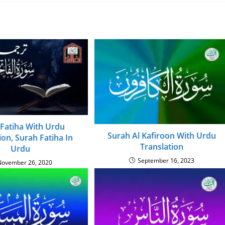
 Fatiha With Urdu
Surah Al Kafiroon With Urdu
ion, Surah Fatiha In
Translation
Urdu
September 16, 2023
November 26, 2020