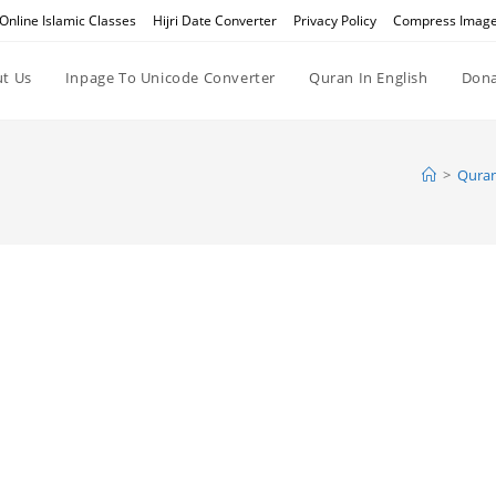
Online Islamic Classes
Hijri Date Converter
Privacy Policy
Compress Imag
t Us
Inpage To Unicode Converter
Quran In English
Dona
>
Quran