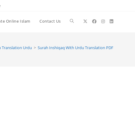
e
te Online Islam
Contact Us
Toggle
website
 Translation Urdu
>
Surah Inshiqaq With Urdu Translation PDF
search