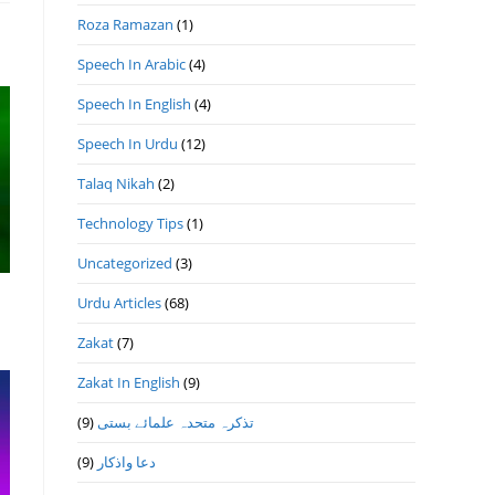
Roza Ramazan
(1)
Speech In Arabic
(4)
Speech In English
(4)
Speech In Urdu
(12)
Talaq Nikah
(2)
Technology Tips
(1)
Uncategorized
(3)
Urdu Articles
(68)
Zakat
(7)
Zakat In English
(9)
(9)
تذكرہ متحدہ علمائے بستى
(9)
دعا واذكار