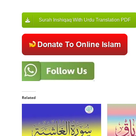
Surah Inshiqaq With Urdu Translation PDF
Related