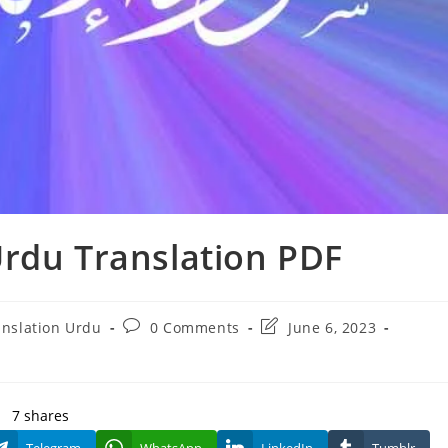
Urdu Translation PDF
Post
Post
nslation Urdu
0 Comments
June 6, 2023
comments:
last
modified:
7
shares