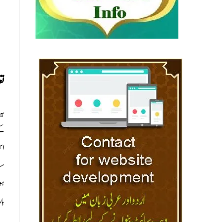
تع
کے
اس
سب
ہو
با