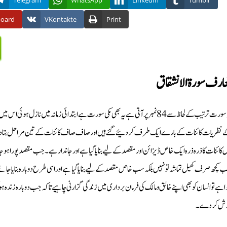
Telegram
WhatsApp
LinkedIn
Tumblr
board
VKontakte
Print
ارف سورة الانشقاق
 نظریات کائنات کے بارے ایک طرف کر دئیے گئے ہیں اور صاف صاف کائنات کے تین مراحل بتا دئیے گئ
 کائنات کا ذرہ ذرہ ایک خاص ڈیزائن اور مقصد کے لیے بنایا گیا ہے اور جاندار ہے۔ جب مقصد پورا ہوجائے
 کچھ صرف کھیل تماشہ تو نہیں بلکہ سب خاص مقصد کے لیے بنایا گیا ہے اور اسی طرح دوبارہ بنایا جائے گا
ا ہے تو انسان کو بھی اپنے خالق ومالک کی فرمان برداری میں زندگی گزارنی چاہیے تاکہ جب دوبارہ زندہ ہو
رش کر دے۔