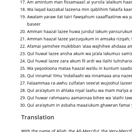
Am amintum man fissamaaa’i ai yursila ‘alaikum haas
Wa laqad kazzabal lazeena min qablihim fakaifa kaa
Awalam yaraw ilat tairi fawqahum saaaffaatinw wa y
baseer
Amman haazal lazee huwa jundul lakum yansurukum m
Amman haazal lazee yarzuqukum in amsaka rizqah; b
Afamai yamshee mukibban ‘alaa wajhihee ahdaaa a
Qul huwal lazee ansha akum wa ja’ala lakumus sam’a
Qul huwal lazee zara akum fil ardi wa ilaihi tuhshar
Wa yaqooloona mataa haazal wa’du in kuntum saad
Qul innamal ‘ilmu ‘indallaahi wa innamaaa ana na
Falaammaa ra-awhu zulfatan seee’at wujoohul lazee
Qul ara’aytum in ahlaka niyal laahu wa mam ma’iya 
Qul huwar rahmaanu aamannaa bihee wa ‘alaihi ta
Qul ara’aytum in asbaha maaa’ukum ghawran famai 
Translation
With the name of Allah, the All-Merciful, the Very-Mercif