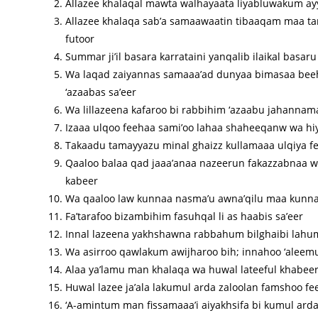
Allazee khalaqal mawta walhayaata liyabluwakum ay
Allazee khalaqa sab’a samaawaatin tibaaqam maa tara
futoor
Summar ji’il basara karrataini yanqalib ilaikal basa
Wa laqad zaiyannas samaaa’ad dunyaa bimasaa beeha
‘azaabas sa’eer
Wa lillazeena kafaroo bi rabbihim ‘azaabu jahannam
Izaaa ulqoo feehaa sami’oo lahaa shaheeqanw wa hiy
Takaadu tamayyazu minal ghaizz kullamaaa ulqiya f
Qaaloo balaa qad jaaa’anaa nazeerun fakazzabnaa wa 
kabeer
Wa qaaloo law kunnaa nasma’u awna’qilu maa kunnaa
Fa’tarafoo bizambihim fasuhqal li as haabis sa’eer
Innal lazeena yakhshawna rabbahum bilghaibi lahu
Wa asirroo qawlakum awijharoo bih; innahoo ‘aleem
Alaa ya’lamu man khalaqa wa huwal lateeful khabee
Huwal lazee ja’ala lakumul arda zaloolan famshoo fe
‘A-amintum man fissamaaa’i aiyakhsifa bi kumul arda