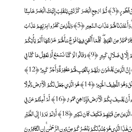
سَبْعَ سَمَاوَاتٍ طِبَاقًا ۖ مَا تَرَىٰ فِي خَلْقِ الرَّحْمَٰنِ مِنْ تَفَاوُتٍ ۖ فَارْجِعِ الْبَصَرَ هَلْ تَرَىٰ مِنْ فُطُورٍ ﴿3﴾ ثُمَّ ارْجِعِ الْبَصَرَ كَرَّتَيْنِ يَنْقَلِبْ إِلَيْكَ الْبَصَرُ خَاسِئًا
وَهُوَ حَسِيرٌ ﴿4﴾ وَلَقَدْ زَيَّنَّا السَّمَاءَ الدُّنْيَا بِمَصَابِيحَ وَجَعَلْنَاهَا رُجُومًا لِلشَّيَاطِينِ ۖ وَأَعْتَدْنَا لَهُمْ عَذَابَ السَّعِيرِ ﴿5﴾ وَلِلَّذِينَ كَفَرُوا بِرَبِّهِمْ عَذَابُ
بِئْسَ الْمَصِيرُ ﴿6﴾ إِذَا أُلْقُوا فِيهَا سَمِعُوا لَهَا شَهِيقًا وَهِيَ تَفُورُ ﴿7﴾ تَكَادُ تَمَيَّزُ مِنَ الْغَيْظِ ۖ كُلَّمَا أُلْقِيَ فِيهَا فَوْجٌ سَأَلَهُمْ خَزَنَتُهَا أَلَمْ يَأْتِكُمْ
نَذِيرٌ ﴿8﴾ قَالُوا بَلَىٰ قَدْ جَاءَنَا نَذِيرٌ فَكَذَّبْنَا وَقُلْنَا مَا نَزَّلَ اللَّهُ مِنْ شَيْءٍ إِنْ أَنْتُمْ إِلَّا فِي ضَلَالٍ كَبِيرٍ ﴿9﴾ وَقَالُوا لَوْ كُنَّا نَسْمَعُ أَوْ نَعْقِلُ مَا كُنَّا فِي
أَصْحَابِ السَّعِيرِ ﴿10﴾ فَاعْتَرَفُوا بِذَنْبِهِمْ فَسُحْقًا لِأَصْحَابِ السَّعِيرِ ﴿11﴾ إِنَّ الَّذِينَ يَخْشَوْنَ رَبَّهُمْ بِالْغَيْبِ لَهُمْ مَغْفِرَةٌ وَأَجْرٌ كَبِيرٌ ﴿12﴾
وَأَسِرُّوا قَوْلَكُمْ أَوِ اجْهَرُوا بِهِ ۖ إِنَّهُ عَلِيمٌ بِذَاتِ الصُّدُورِ ﴿13﴾ أَلَا يَعْلَمُ مَنْ خَلَقَ وَهُوَ اللَّطِيفُ الْخَبِيرُ ﴿14﴾ هُوَ الَّذِي جَعَلَ لَكُمُ الْأَرْضَ ذَلُولًا
فَامْشُوا فِي مَنَاكِبِهَا وَكُلُوا مِنْ رِزْقِهِ ۖ وَإِلَيْهِ النُّشُورُ ﴿15﴾ أَأَمِنْتُمْ مَنْ فِي السَّمَاءِ أَنْ يَخْسِفَ بِكُمُ الْأَرْضَ فَإِذَا هِيَ تَمُورُ ﴿16﴾ أَمْ أَمِنْتُمْ مَنْ فِي
السَّمَاءِ أَنْ يُرْسِلَ عَلَيْكُمْ حَاصِبًا ۖ فَسَتَعْلَمُونَ كَيْفَ نَذِيرِ ﴿17﴾ وَلَقَدْ كَذَّبَ الَّذِينَ مِنْ قَبْلِهِمْ فَكَيْفَ كَانَ نَكِيرِ ﴿18﴾ أَوَلَمْ يَرَوْا إِلَى الطَّيْرِ
َّاتٍ وَيَقْبِضْنَ ۚ مَا يُمْسِكُهُنَّ إِلَّا الرَّحْمَٰنُ ۚ إِنَّهُ بِكُلِّ شَيْءٍ بَصِيرٌ ﴿19﴾ أَمَّنْ هَٰذَا الَّذِي هُوَ جُنْدٌ لَكُمْ يَنْصُرُكُمْ مِنْ دُونِ الرَّحْمَٰنِ ۚ إِنِ الْكَافِرُونَ