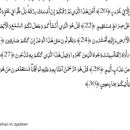
رَأَوْه
يَأْتِيكُمْ بِمَاءٍ مَعِينٍ ﴿30﴾
 shai-in qadeer