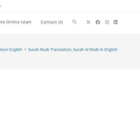
e
te Online Islam
Contact Us
Toggle
website
tion English
>
Surah Mulk Translation, Surah Al Mulk In English
search