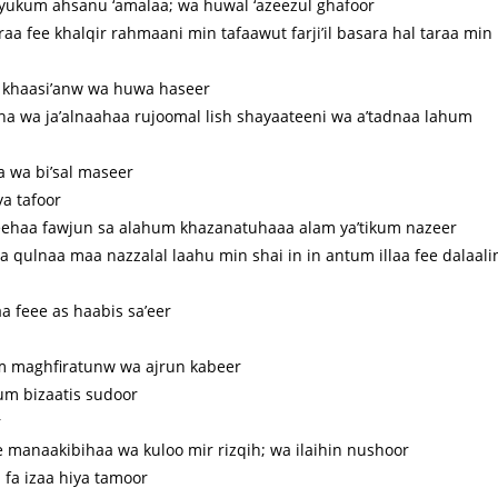
yukum ahsanu ‘amalaa; wa huwal ‘azeezul ghafoor
a fee khalqir rahmaani min tafaawut farji’il basara hal taraa min
ru khaasi’anw wa huwa haseer
 wa ja’alnaahaa rujoomal lish shayaateeni wa a’tadnaa lahum
a wa bi’sal maseer
a tafoor
eehaa fawjun sa alahum khazanatuhaaa alam ya’tikum nazeer
qulnaa maa nazzalal laahu min shai in in antum illaa fee dalaali
 feee as haabis sa’eer
m maghfiratunw wa ajrun kabeer
um bizaatis sudoor
r
e manaakibihaa wa kuloo mir rizqih; wa ilaihin nushoor
 fa izaa hiya tamoor