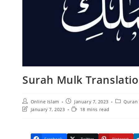
Surah Mulk Translatio
Post
Post
Post
Online Islam
January 7, 2023
Quran 
author:
published:
category:
Post
Reading
January 7, 2023
18 mins read
last
time:
modified: