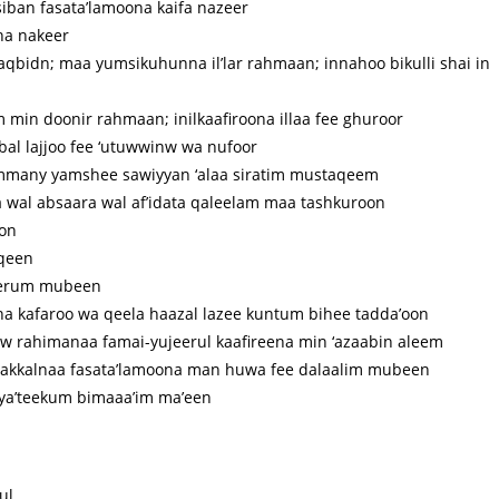
iban fasata’lamoona kaifa nazeer
na nakeer
aqbidn; maa yumsikuhunna il’lar rahmaan; innahoo bikulli shai in
in doonir rahmaan; inilkaafiroona illaa fee ghuroor
al lajjoo fee ‘utuwwinw wa nufoor
mmany yamshee sawiyyan ‘alaa siratim mustaqeem
 wal absaara wal af’idata qaleelam maa tashkuroon
oon
iqeen
zeerum mubeen
na kafaroo wa qeela haazal lazee kuntum bihee tadda’oon
aw rahimanaa famai-yujeerul kaafireena min ‘azaabin aleem
wakkalnaa fasata’lamoona man huwa fee dalaalim mubeen
ya’teekum bimaaa’im ma’een
ul.