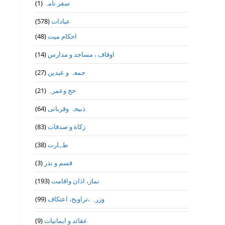
(1)
سفر نامہ
(578)
عبادات
(48)
احکام میت
(14)
اوقاف ، مساجد و مدارس
(27)
جمعہ و عیدین
(21)
حج وعمرہ
(64)
ذبیحہ وقربانی
(83)
زکاة و صدقات
(38)
طہارت
(3)
قسم و نذر
(193)
نماز، اذان واقامت
(99)
وزرہ ،تراويح، اعتكاف
(9)
عقائد و ایمانیات