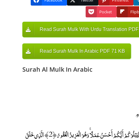
Facebook
Twitter
Pinterest
Pocket
Flip
Read Surah Mulk With Urdu Translation PDF
Read Surah Mulk In Arabic PDF 71 KB
Surah Al Mulk In Arabic
تَبَارَكَ الَّذِي بِيَدِهِ الْمُلْكُ وَهُوَ عَلَىٰ كُلِّ شَيْءٍ قَدِيرٌ ﴿1﴾ الَّذِي خَلَقَ الْمَوْتَ وَالْحَيَاةَ لِيَبْلُوَكُمْ أَيُّكُمْ أَحْسَنُ عَمَلًا ۚ وَهُوَ الْعَزِيزُ الْغَفُورُ ﴿2﴾ الَّذِي خَلَقَ