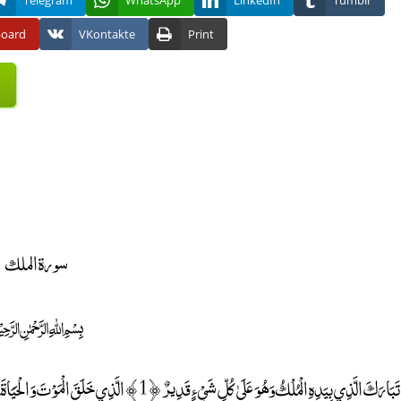
Telegram
WhatsApp
LinkedIn
Tumblr
board
VKontakte
Print
سورة الملك
﷽