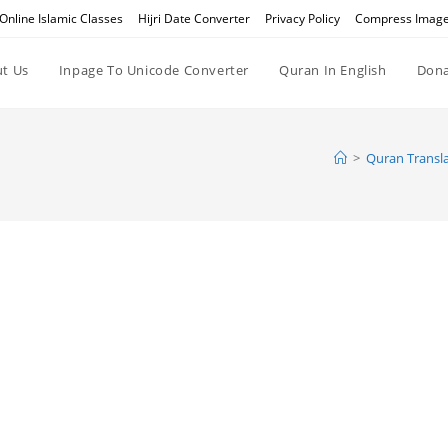
Online Islamic Classes
Hijri Date Converter
Privacy Policy
Compress Imag
t Us
Inpage To Unicode Converter
Quran In English
Dona
>
Quran Transla