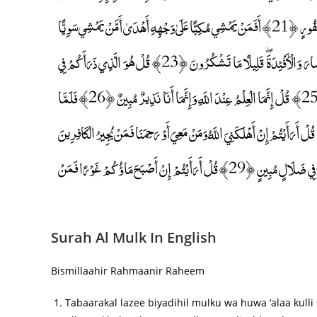
إِلَّا فِي غُرُورٍ ﴿20﴾ أَمَّنْ هَٰذَا الَّذِي يَرْزُقُكُمْ إِنْ أَمْسَكَ رِزْقَهُ ۚ بَلْ لَجُّوا فِي عُتُوٍّ وَنُفُورٍ ﴿21﴾ أَفَمَنْ يَمْشِي مُكِبًّا عَلَىٰ وَجْهِهِ أَهْدَىٰ أَمَّنْ يَمْشِي سَوِيًّا
عَلَىٰ صِرَاطٍ مُسْتَقِيمٍ ﴿22﴾ قُلْ هُوَ الَّذِي أَنْشَأَكُمْ وَجَعَلَ لَكُمُ السَّمْعَ وَالْأَبْصَارَ وَالْأَفْئِدَةَ ۖ قَلِيلًا مَا تَشْكُرُونَ ﴿23﴾ قُلْ هُوَ الَّذِي ذَرَأَكُمْ فِي
الْأَرْضِ وَإِلَيْهِ تُحْشَرُونَ ﴿24﴾ وَيَقُولُونَ مَتَىٰ هَٰذَا الْوَعْدُ إِنْ كُنْتُمْ صَادِقِينَ ﴿25﴾ قُلْ إِنَّمَا الْعِلْمُ عِنْدَ اللَّهِ وَإِنَّمَا أَنَا نَذِيرٌ مُبِينٌ ﴿26﴾ فَلَمَّا
ُ زُلْفَةً سِيئَتْ وُجُوهُ الَّذِينَ كَفَرُوا وَقِيلَ هَٰذَا الَّذِي كُنْتُمْ بِهِ تَدَّعُونَ ﴿27﴾ قُلْ أَرَأَيْتُمْ إِنْ أَهْلَكَنِيَ اللَّهُ وَمَنْ مَعِيَ أَوْ رَحِمَنَا فَمَنْ يُجِيرُ الْكَافِرِينَ
مِنْ عَذَابٍ أَلِيمٍ ﴿28﴾ قُلْ هُوَ الرَّحْمَٰنُ آمَنَّا بِهِ وَعَلَيْهِ تَوَكَّلْنَا ۖ فَسَتَعْلَمُونَ مَنْ هُوَ فِي ضَلَالٍ مُبِينٍ ﴿29﴾ قُلْ أَرَأَيْتُمْ إِنْ أَصْبَحَ مَاؤُكُمْ غَوْرًا فَمَنْ
Surah Al Mulk In English
Bismillaahir Rahmaanir Raheem
Tabaarakal lazee biyadihil mulku wa huwa ‘alaa kulli