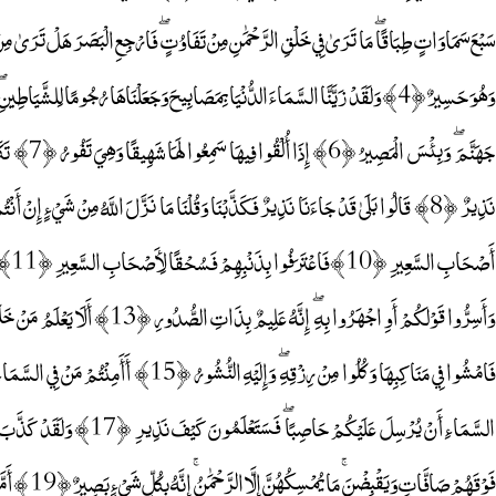
جَهَنَّمَ ۖ وَ
فَوْقَهُمْ صَاف