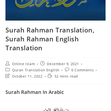
Surah Rahman Translation,
Surah Rahman English
Translation
Post
Post
Online Islam
December 9, 2021
author:
published:
Post
Post
Quran Translation English
0 Comments
category:
comments:
Post
Reading
October 11, 2022
52 mins read
last
time:
modified:
Surah Rahman In Arabic
﷽