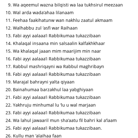
Wa aqeemul wazna bilqisti wa laa tukhsirul meezaan
Wal arda wada’ahaa lilanaam
Feehaa faakihatunw wan nakhlu zaatul akmaam
Walhabbu zul ‘asfi war Raihaan
Fabi ayyi aalaaa’i Rabbikumaa tukazzibaan
Khalaqal insaana min salsaalin kalfakhkhaar
Wa khalaqal jaaan mim maarijim min naar
Fabi ayyi aalaaa’i Rabbikumaa tukazzibaan
Rabbul mashriqayni wa Rabbul maghribayn
Fabi ayyi aalaaa’i Rabbikumaa tukazzibaan
Marajal bahrayni yalta qiyaan
Bainahumaa barzakhul laa yabghiyaan
Fabi ayyi aalaaa’i Rabbikumaa tukazzibaan
Yakhruju minhumal lu ‘lu u wal marjaan
Fabi ayyi aalaaa’i Rabbikumaa tukazzibaan
Wa lahul jawaaril mun sha’aatu fil bahri kal a’laam
Fabi ayyi aalaaa’i Rabbikumaa tukazzibaan.
Kullu man ‘alaihaa faan