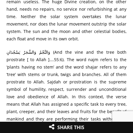
remain useless. The huge Divine creation, on the other
hand, needs no repairs, no service nor refurbishing at any
time. Neither the solar system overtakes the lunar
movement, nor does the lunar movement outstrip the solar
system. The sun and the moon and other celestial bodies,
each float and move in its own orbit.
وَالنَّجْمُ وَالشَّجَرُ‌ يَسْجُدَانِ (And the vine and the tree both
prostrate [ to Allah ]….55:6). The word najm refers to the
‘plants having no stem’ and the word shajar refers to any
‘tree’ with stems or trunk, twigs and branches. All of them
prostrate to Allah. Sajdah or prostration is the supreme
symbol of humility, respect, surrender and unconditional
love and obedience of Allah. In this context, the verse
means that Allah has assigned a specific task to every tree,
plant, creeper, and their leaves and fruits for the benefit of
mankind and they are performing their tasks without the
slightest deviation from their assigned duties.
SHARE THIS