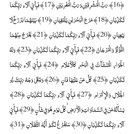
﴿16﴾ رَبُّ الْمَشْرِقَيْنِ وَرَبُّ الْمَغْرِبَيْنِ ﴿17﴾ فَبِأَيِّ آلَاءِ رَبِّكُمَا
تُكَذِّبَانِ ﴿18﴾ مَرَجَ الْبَحْرَيْنِ يَلْتَقِيَانِ ﴿19﴾ بَيْنَهُمَا بَرْزَخٌ لَا
يَبْغِيَانِ ﴿20﴾ فَبِأَيِّ آلَاءِ رَبِّكُمَا تُكَذِّبَانِ ﴿21﴾ يَخْرُجُ مِنْهُمَا
اللُّؤْلُؤُ وَالْمَرْجَانُ ﴿22﴾ فَبِأَيِّ آلَاءِ رَبِّكُمَا تُكَذِّبَانِ ﴿23﴾ وَلَهُ
الْجَوَارِ الْمُنْشَآتُ فِي الْبَحْرِ كَالْأَعْلَامِ ﴿24﴾ فَبِأَيِّ آلَاءِ رَبِّكُمَا
تُكَذِّبَانِ ﴿25﴾ كُلُّ مَنْ عَلَيْهَا فَانٍ ﴿26﴾ وَيَبْقَىٰ وَجْهُ رَبِّكَ ذُو
الْجَلَالِ وَالْإِكْرَامِ ﴿27﴾ فَبِأَيِّ آلَاءِ رَبِّكُمَا تُكَذِّبَانِ ﴿28﴾
يَسْأَلُهُ مَنْ فِي السَّمَاوَاتِ وَالْأَرْضِ ۚ كُلَّ يَوْمٍ هُوَ فِي شَأْنٍ ﴿29﴾ فَبِأَيِّ
آلَاءِ رَبِّكُمَا تُكَذِّبَانِ ﴿30﴾ سَنَفْرُغُ لَكُمْ أَيُّهَ الثَّقَلَانِ ﴿31﴾