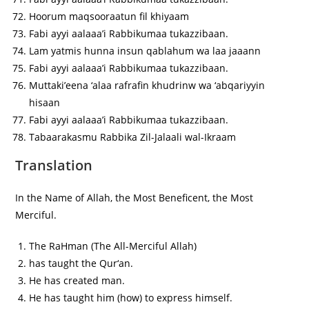
Hoorum maqsooraatun fil khiyaam
Fabi ayyi aalaaa’i Rabbikumaa tukazzibaan.
Lam yatmis hunna insun qablahum wa laa jaaann
Fabi ayyi aalaaa’i Rabbikumaa tukazzibaan.
Muttaki’eena ‘alaa rafrafin khudrinw wa ‘abqariyyin
hisaan
Fabi ayyi aalaaa’i Rabbikumaa tukazzibaan.
Tabaarakasmu Rabbika Zil-Jalaali wal-Ikraam
Translation
In the Name of Allah, the Most Beneficent, the Most
Merciful.
The RaHman (The All-Merciful Allah)
has taught the Qur‘an.
He has created man.
He has taught him (how) to express himself.