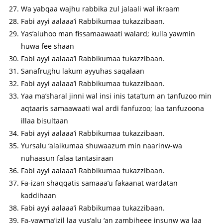
Wa yabqaa wajhu rabbika zul jalaali wal ikraam
Fabi ayyi aalaaa’i Rabbikumaa tukazzibaan.
Yas’aluhoo man fissamaawaati walard; kulla yawmin
huwa fee shaan
Fabi ayyi aalaaa’i Rabbikumaa tukazzibaan.
Sanafrughu lakum ayyuhas saqalaan
Fabi ayyi aalaaa’i Rabbikumaa tukazzibaan.
Yaa ma’sharal jinni wal insi inis tata’tum an tanfuzoo min
aqtaaris samaawaati wal ardi fanfuzoo; laa tanfuzoona
illaa bisultaan
Fabi ayyi aalaaa’i Rabbikumaa tukazzibaan.
Yursalu ‘alaikumaa shuwaazum min naarinw-wa
nuhaasun falaa tantasiraan
Fabi ayyi aalaaa’i Rabbikumaa tukazzibaan.
Fa-izan shaqqatis samaaa’u fakaanat wardatan
kaddihaan
Fabi ayyi aalaaa’i Rabbikumaa tukazzibaan.
Fa-yawma’izil laa yus’alu ‘an zambiheee insunw wa laa