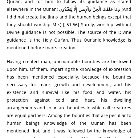
Qur’an, and for him to follow its guidance as stated
elsewhere in the Qur’an: وَمَا خَلَقْتُ الْجِنَّ وَالْإِنسَ إِلَّا لِيَعْبُدُونِ (And
I did not create the Jinns and the human beings except that
they should worship Me.) [ 51:56] Surely, worship without
Divine guidance is not possible. The source of the Divine
guidance is the Holy Qur’an. Thus Qur’anic knowledge is
mentioned before man’s creation.
Having created man, uncountable bounties are bestowed
upon him. Of them, imparting the knowledge of expression
has been mentioned especially, because the bounties
necessary for man’s growth and development, and his
existence and survival like his food and water, his
protection against cold and heat, his dwelling
arrangements and so on are bounties in which all creatures
are equal partners. Among the bounties that are peculiar to
human beings Knowledge of the Qur’an has been
mentioned first, and it was followed by the knowledge of