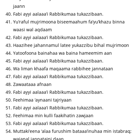
jaann
Fabi ayyi aalaaa’i Rabbikumaa tukazzibaan.
Yu’raful mujrimoona biseemaahum fa’yu’khazu binna
waasi wal aqdaam
Fabi ayyi aalaaa’i Rabbikumaa tukazzibaan.
Haazihee jahannamul latee yukazzibu bihal mujrimoon
Yatoofoona bainahaa wa baina hameemim aan
Fabi ayyi aalaaa’i Rabbikumaa tukazzibaan.
Wa liman khaafa maqaama rabbihee jannataan
Fabi ayyi aalaaa’i Rabbikumaa tukazzibaan.
Zawaataaa afnaan
Fabi ayyi aalaaa’i Rabbikumaa tukazzibaan.
Feehimaa ‘aynaani tajriyaan
Fabi ayyi aalaaa’i Rabbikumaa tukazzibaan.
Feehimaa min kulli faakihatin zawjaan
Fabi ayyi aalaaa’i Rabbikumaa tukazzibaan.
Muttaki’eena ‘alaa furushim bataaa’inuhaa min istabraq;
wajanal jannataini daan