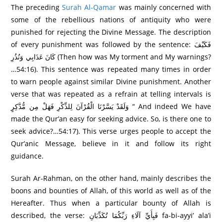
The preceding
Surah Al-Qamar
was mainly concerned with
some of the rebellious nations of antiquity who were
punished for rejecting the Divine Message. The description
of every punishment was followed by the sentence: فَكَيْفَ
كَانَ عَذَابِي وَنُذُرِ‌ (Then how was My torment and My warnings?
…54:16). This sentence was repeated many times in order
to warn people against similar Divine punishment. Another
verse that was repeated as a refrain at telling intervals is
وَلَقَدْ يَسَّرْ‌نَا الْقُرْ‌آنَ لِلذِّكْرِ‌ فَهَلْ مِن مُّدَّكِرٍ‌ “ And indeed We have
made the Qur’an easy for seeking advice. So, is there one to
seek advice?…54:17). This verse urges people to accept the
Qur’anic Message, believe in it and follow its right
guidance.
Surah Ar-Rahman, on the other hand, mainly describes the
boons and bounties of Allah, of this world as well as of the
Hereafter. Thus when a particular bounty of Allah is
described, the verse: فَبِأَيِّ آلَاءِ رَ‌بِّكُمَا تُكَذِّبَانِ fa-bi-ayyi’ ala’i