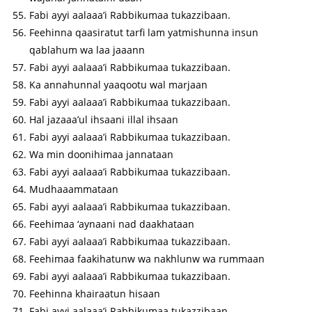
Fabi ayyi aalaaa’i Rabbikumaa tukazzibaan.
Feehinna qaasiratut tarfi lam yatmishunna insun
qablahum wa laa jaaann
Fabi ayyi aalaaa’i Rabbikumaa tukazzibaan.
Ka annahunnal yaaqootu wal marjaan
Fabi ayyi aalaaa’i Rabbikumaa tukazzibaan.
Hal jazaaa’ul ihsaani illal ihsaan
Fabi ayyi aalaaa’i Rabbikumaa tukazzibaan.
Wa min doonihimaa jannataan
Fabi ayyi aalaaa’i Rabbikumaa tukazzibaan.
Mudhaaammataan
Fabi ayyi aalaaa’i Rabbikumaa tukazzibaan.
Feehimaa ‘aynaani nad daakhataan
Fabi ayyi aalaaa’i Rabbikumaa tukazzibaan.
Feehimaa faakihatunw wa nakhlunw wa rummaan
Fabi ayyi aalaaa’i Rabbikumaa tukazzibaan.
Feehinna khairaatun hisaan
Fabi ayyi aalaaa’i Rabbikumaa tukazzibaan.