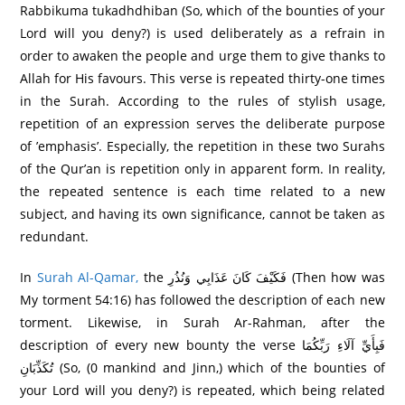
Rabbikuma tukadhdhiban (So, which of the bounties of your
Lord will you deny?) is used deliberately as a refrain in
order to awaken the people and urge them to give thanks to
Allah for His favours. This verse is repeated thirty-one times
in the Surah. According to the rules of stylish usage,
repetition of an expression serves the deliberate purpose
of ’emphasis’. Especially, the repetition in these two Surahs
of the Qur’an is repetition only in apparent form. In reality,
the repeated sentence is each time related to a new
subject, and having its own significance, cannot be taken as
redundant.
In
Surah Al-Qamar,
the فَكَيْفَ كَانَ عَذَابِي وَنُذُرِ‌ (Then how was
My torment 54:16) has followed the description of each new
torment. Likewise, in Surah Ar-Rahman, after the
description of every new bounty the verse فَبِأَيِّ آلَاءِ رَ‌بِّكُمَا
تُكَذِّبَانِ (So, (0 mankind and Jinn,) which of the bounties of
your Lord will you deny?) is repeated, which being related