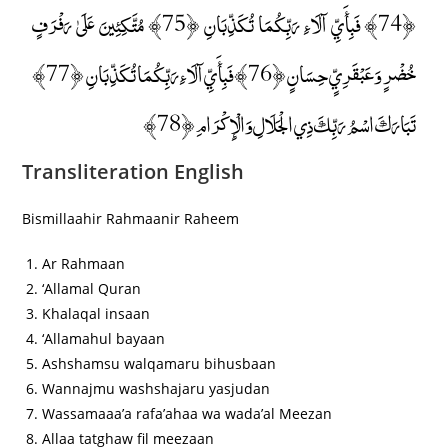
﴿74﴾ فَبِأَيِّ آلَاءِ رَبِّكُمَا تُكَذِّبَانِ ﴿75﴾ مُتَّكِئِينَ عَلَىٰ رَفْرَفٍ
خُضْرٍ وَعَبْقَرِيٍّ حِسَانٍ ﴿76﴾ فَبِأَيِّ آلَاءِ رَبِّكُمَا تُكَذِّبَانِ ﴿77﴾
تَبَارَكَ اسْمُ رَبِّكَ ذِي الْجَلَالِ وَالْإِكْرَامِ ﴿78﴾
Transliteration English
Bismillaahir Rahmaanir Raheem
Ar Rahmaan
‘Allamal Quran
Khalaqal insaan
‘Allamahul bayaan
Ashshamsu walqamaru bihusbaan
Wannajmu washshajaru yasjudan
Wassamaaa’a rafa’ahaa wa wada’al Meezan
Allaa tatghaw fil meezaan