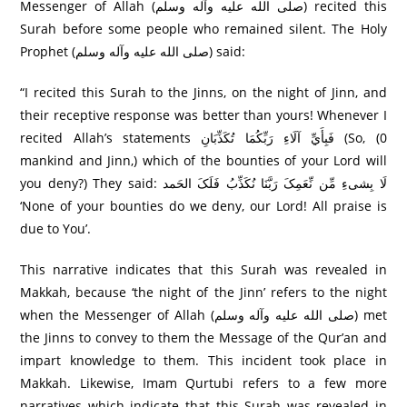
Messenger of Allah (صلى الله عليه وآله وسلم) recited this
Surah before some people who remained silent. The Holy
Prophet (صلى الله عليه وآله وسلم) said:
“I recited this Surah to the Jinns, on the night of Jinn, and
their receptive response was better than yours! Whenever I
recited Allah’s statements فَبِأَيِّ آلَاءِ رَ‌بِّكُمَا تُكَذِّبَانِ (So, (0
mankind and Jinn,) which of the bounties of your Lord will
you deny?) They said: لَا بِشیءِ مِّن نِّعَمِکَ رَبَّنَا نُکَذِّبُ فَلَکَ الحَمد
‘None of your bounties do we deny, our Lord! All praise is
due to You’.
This narrative indicates that this Surah was revealed in
Makkah, because ‘the night of the Jinn’ refers to the night
when the Messenger of Allah (صلى الله عليه وآله وسلم) met
the Jinns to convey to them the Message of the Qur’an and
impart knowledge to them. This incident took place in
Makkah. Likewise, Imam Qurtubi refers to a few more
narratives which indicate that this Surah was revealed in