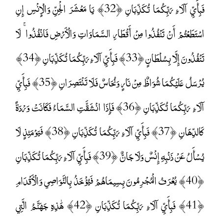
فَبِأَيِّ آلَاءِ رَبِّكُمَا تُكَذِّبَانِ ﴿32﴾ يَا مَعْشَرَ الْجِنِّ وَالْإِنْسِ إِنِ
اسْتَطَعْتُمْ أَنْ تَنْفُذُوا مِنْ أَقْطَارِ السَّمَاوَاتِ وَالْأَرْضِ فَانْفُذُوا ۚ لَا
تَنْفُذُونَ إِلَّا بِسُلْطَانٍ ﴿33﴾ فَبِأَيِّ آلَاءِ رَبِّكُمَا تُكَذِّبَانِ ﴿34﴾
يُرْسَلُ عَلَيْكُمَا شُوَاظٌ مِنْ نَارٍ وَنُحَاسٌ فَلَا تَنْتَصِرَانِ ﴿35﴾ فَبِأَيِّ
آلَاءِ رَبِّكُمَا تُكَذِّبَانِ ﴿36﴾ فَإِذَا انْشَقَّتِ السَّمَاءُ فَكَانَتْ وَرْدَةً
كَالدِّهَانِ ﴿37﴾ فَبِأَيِّ آلَاءِ رَبِّكُمَا تُكَذِّبَانِ ﴿38﴾ فَيَوْمَئِذٍ لَا
يُسْأَلُ عَنْ ذَنْبِهِ إِنْسٌ وَلَا جَانٌّ ﴿39﴾ فَبِأَيِّ آلَاءِ رَبِّكُمَا تُكَذِّبَانِ
﴿40﴾ يُعْرَفُ الْمُجْرِمُونَ بِسِيمَاهُمْ فَيُؤْخَذُ بِالنَّوَاصِي وَالْأَقْدَامِ
﴿41﴾ فَبِأَيِّ آلَاءِ رَبِّكُمَا تُكَذِّبَانِ ﴿42﴾ هَٰذِهِ جَهَنَّمُ الَّتِي