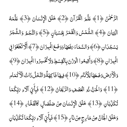
الرَّحْمَٰنُ ﴿1﴾ عَلَّمَ الْقُرْآنَ ﴿2﴾ خَلَقَ الْإِنْسَانَ ﴿3﴾ عَلَّمَهُ
الْبَيَانَ ﴿4﴾ الشَّمْسُ وَالْقَمَرُ بِحُسْبَانٍ ﴿5﴾ وَالنَّجْمُ وَالشَّجَرُ
يَسْجُدَانِ ﴿6﴾ وَالسَّمَاءَ رَفَعَهَا وَوَضَعَ الْمِيزَانَ ﴿7﴾ أَلَّا تَطْغَوْا فِي
الْمِيزَانِ ﴿8﴾ وَأَقِيمُوا الْوَزْنَ بِالْقِسْطِ وَلَا تُخْسِرُوا الْمِيزَانَ ﴿9﴾
وَالْأَرْضَ وَضَعَهَا لِلْأَنَامِ ﴿10﴾ فِيهَا فَاكِهَةٌ وَالنَّخْلُ ذَاتُ الْأَكْمَامِ
﴿11﴾ وَالْحَبُّ ذُو الْعَصْفِ وَالرَّيْحَانُ ﴿12﴾ فَبِأَيِّ آلَاءِ رَبِّكُمَا
تُكَذِّبَانِ ﴿13﴾ خَلَقَ الْإِنْسَانَ مِنْ صَلْصَالٍ كَالْفَخَّارِ ﴿14﴾
وَخَلَقَ الْجَانَّ مِنْ مَارِجٍ مِنْ نَارٍ ﴿15﴾ فَبِأَيِّ آلَاءِ رَبِّكُمَا تُكَذِّبَانِ