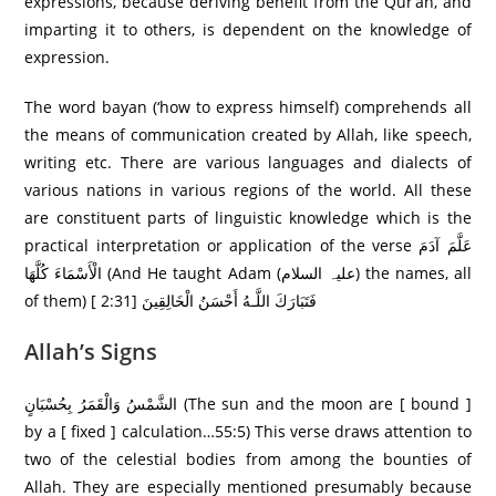
expressions, because deriving benefit from the Qur’an, and
imparting it to others, is dependent on the knowledge of
expression.
The word bayan (‘how to express himself) comprehends all
the means of communication created by Allah, like speech,
writing etc. There are various languages and dialects of
various nations in various regions of the world. All these
are constituent parts of linguistic knowledge which is the
practical interpretation or application of the verse عَلَّمَ آدَمَ
الْأَسْمَاءَ كُلَّهَا (And He taught Adam (علیہ السلام) the names, all
of them) [ 2:31] فَتَبَارَ‌كَ اللَّـهُ أَحْسَنُ الْخَالِقِينَ
Allah’s Signs
الشَّمْسُ وَالْقَمَرُ‌ بِحُسْبَانٍ (The sun and the moon are [ bound ]
by a [ fixed ] calculation…55:5) This verse draws attention to
two of the celestial bodies from among the bounties of
Allah. They are especially mentioned presumably because