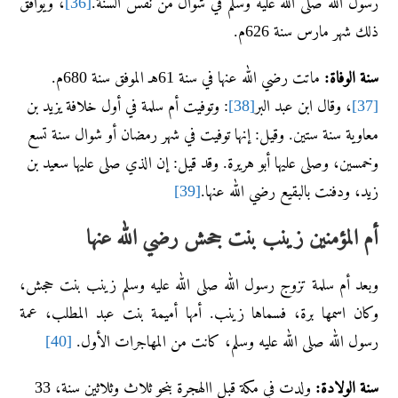
رسول الله صلى الله عليه وسلم في شوال من نفس السنة.
[36]
، ويوافق
ذلك شهر مارس سنة 626م.
سنة الوفاة:
ماتت رضي الله عنها في سنة 61هـ الموفق سنة 680م.
[37]
، وقال ابن عبد البر
[38]
: وتوفيت أم سلمة في أول خلافة يزيد بن
معاوية سنة ستين. وقيل: إنها توفيت في شهر رمضان أو شوال سنة تسع
وخمسين، وصلى عليها أبو هريرة. وقد قيل: إن الذي صلى عليها سعيد بن
زيد، ودفنت بالبقيع رضي الله عنها.
[39]
أم المؤمنين زينب بنت جحش رضي الله عنها
وبعد أم سلمة تزوج رسول الله صلى الله عليه وسلم زينب بنت حجش،
وكان اسمها برة، فسماها زينب. أمها أميمة بنت عبد المطلب، عمة
رسول الله صلى الله عليه وسلم، كانت من المهاجرات الأول.
[40]
سنة الولادة:
ولدت في مكة قبل االهجرة بنحو ثلاث وثلاثين سنة، 33