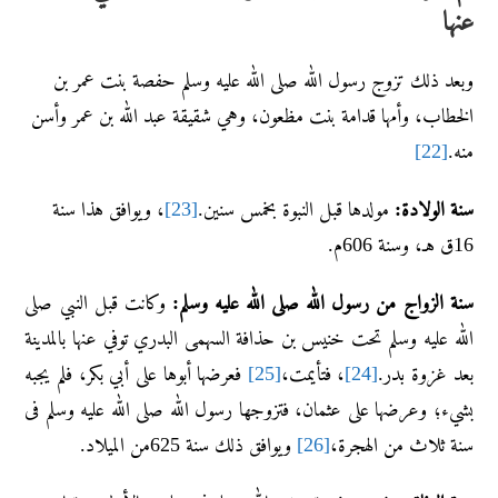
عنها
وبعد ذلك تزوج رسول الله صلى الله عليه وسلم حفصة بنت عمر بن
الخطاب، وأمها قدامة بنت مظعون، وهي شقيقة عبد الله بن عمر وأسن
منه.
[22]
سنة الولادة:
مولدها قبل النبوة بخمس سنين.
[23]
، ويوافق هذا سنة
16ق هـ، وسنة 606م.
سنة الزواج من رسول الله صلى الله عليه وسلم:
وكانت قبل النبي صلى
الله عليه وسلم تحت خنيس بن حذافة السهمى البدري توفي عنها بالمدينة
بعد غزوة بدر.
[24]
، فتأيمت،
[25]
فعرضها أبوها على أبي بكر، فلم يجبه
بشيء؛ وعرضها على عثمان، فتزوجها رسول الله صلى الله عليه وسلم فى
سنة ثلاث من الهجرة،
[26]
ويوافق ذلك سنة 625من الميلاد.