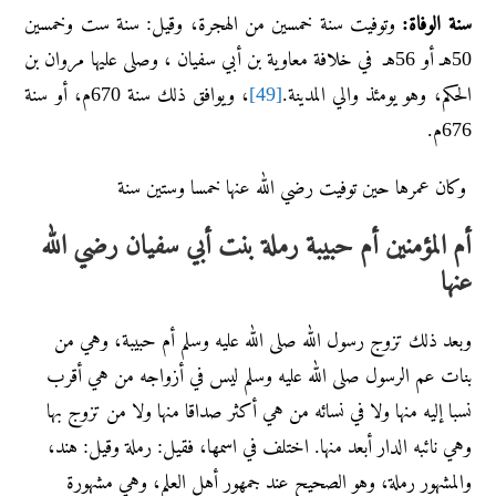
سنة الوفاة:
وتوفيت سنة خمسين من الهجرة، وقيل: سنة ست وخمسين
50هـ أو 56هـ في خلافة معاوية بن أبي سفيان ، وصلى عليها مروان بن
الحكم، وهو يومئذ والي المدينة.
[49]
، ويوافق ذلك سنة 670م، أو سنة
676م.
وكان عمرها حين توفيت رضي الله عنها خمسا وستين سنة
أم المؤمنين أم حبيبة رملة بنت أبي سفيان رضي الله
عنها
وبعد ذلك تزوج رسول الله صلى الله عليه وسلم أم حبيبة، وهي من
بنات عم الرسول صلى الله عليه وسلم ليس في أزواجه من هي أقرب
نسبا إليه منها ولا في نسائه من هي أكثر صداقا منها ولا من تزوج بها
وهي نائبه الدار أبعد منها. اختلف في اسمها، فقيل: رملة وقيل: هند،
والمشهور رملة، وهو الصحيح عند جمهور أهل العلم، وهي مشهورة