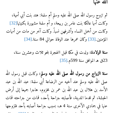
الله عنها
ثم تزوج رسول اللَّه صلى الله عليه وسلم أم سلمة: هند بنت أبي أمية،
وكانت أمها عاتكة بنت عامر بن ربيعة، و أم سلمة مشهورة بكنيتها
[32]
وكانت من أجمل النساء وأشرفهن نسباً. وكانت آخر من مات من أمهات
المؤمنين.
[33]
وكان عمرها عند الوفاة حوالي 84 سنة.
[34]
سنة الولادة:
ولدت في مكة قبل االهجرة بنحو ثلاث وعشرين سنة،
23ق هـ الموافق سنة 599م.
[35]
سنة الزواج من رسول الله صلى الله عليه وسلم:
وكانت قبل رسول الله
صلى الله عليه وسلم عند أخيه من الرضاعة أبي سلمة: عبد الله بن عبد
الأسد بن هلال بن عبد الله بن عمر بن مخزوم، هاجرا جميعا إلى أرض
الحبشة، ثم قدما المدينة، فأصابته جراحة بأحد، فمات من جراحته فمات
عنها في جمادي الآخرى سنة 4 هـ، بسبب جراحة أصابته بأحد فتزوجها