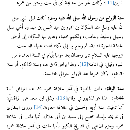
النبيين
[11]
: وكانت نحو سن خديجة أى فى ست وستين من عمرها.
سنة الزواج من رسول الله صلى الله عليه وسلم:
كانت قبل النبي صلى
الله عليه وسلم عند السكران بن عمرو بن عبد شمس بن عبد ود أخي سهل
وسهيل وسليط وحاطب، ولكلهم صحبة، وهاجر بها السكران إلى أرض
الحبشة الهجرة الثانية، ثم رجع بها إلى مكة، فمات عنها، فلما حلت
تزوجها عليه السلام شهر رمضان بعد موتها بأيام في السنة العاشرة من
النبوة وقيل: في الثامنة
[12]
، وهذا يوافق 6 ق هـ، وسنة 619م، أو سنة
620م، وكان عمرها عند الزواج حوالي 66 سنة.
سنة الوفاة:
ماتت بالمدينة في آخر خلافة عمر، 24 هـ، الموافق لسنة
644م، هذا هو المشهور في وفاتها
[13]
، ونقل ابن سعد عن الواقديّ:
أنها توفيت سنة أربع وخمسين في خلافة معاوية.
[14]
وروى البخارى
فى تاريخه بإسناد صحيح إلى سعيد بن أبى هلال: أنها ماتت فى خلافة
عمر، وجزم الذهبى فى التاريخ الكبير بأنها ماتت فى آخر خلافة عمر،