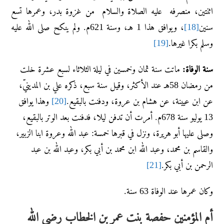
اثنتين، منصرفه عليه الصلاة والسلام من غزوة بدر، وعمرها تسع
سنين
[18]
، ويوافق هذا 1 هـ، وسنة 621م. ولم ينكح صلى الله عليه
وسلم بكرا غيرها.
[19]
سنة الوفاة:
ماتت سنة ثمان وخمسين في ليلة الثلاثاء لسبع عشرة خلت
من رمضان 58هـ عند الأكثر، وقيل سنة سبع، ذكره علي بن المدينيّ،
عن ابن عيينة، عن هشام بن عروة، ودفنت بالبقيع.
[20]
وهذا يوافق
13 يوليو سنة 678م. أمرت أن تدفن ليلا، فدفنت بعد الوتر بالبقيع،
وصلى عليها أبو هريرة، ونزل في قبرها خمسة: عبد الله وعروة ابنا الزبير،
والقاسم بن محمد، وعبد الله ابن محمد بن أبي بكر، وعبد الله بن عبد
الرحمن بن أبي بكر.
[21]
وكان عمرها عند الوفاة 63 سنة.
أم المؤمنين حفصة بنت عمر بن الخطاب رضي الله