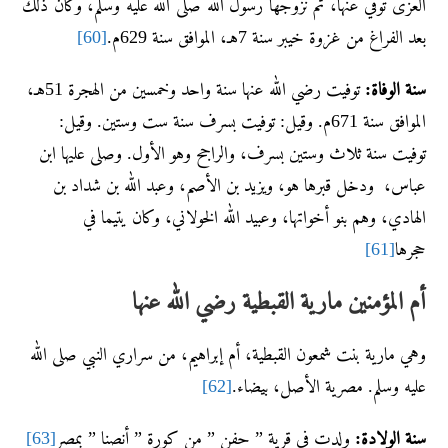
العزى توفي عنها، ثم نزوجها رسول الله صلى الله عليه وسلم، وكان ذلك
بعد الفراغ من غزوة خيبر سنة 7هـ، الموافق سنة 629م.
[60]
سنة الوفاة:
توفيت رضي الله عنها سنة واحد وخمسين من الهجرة 51هـ،
الموافق سنة 671م. وقيل: توفيت بسرف سنة ست وستين. وقيل:
توفيت سنة ثلاث وستين بسرف، والراجح وهو الأول. وصلى عليها ابن
عباس، ودخل قبرها هو، ويزيد بن الأصم، وعبد الله بن شداد بن
الهادي، وهم بنو أخواتها، وعبيد الله الخولاني، وكان يتيما في
حجرها
[61]
أم المؤمنين مارية القبطية رضي الله عنها
وهي مارية بنت شمعون القبطية، أم إبراهيم، من سراري النبي صلى الله
عليه وسلم. مصرية الأصل، بيضاء.
[62]
سنة الولادة:
ولدت في قرية ” حفن ” من كورة ” أنصنا ” بمصر
[63]