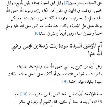
على الصواب بعشر سنين
[7]
وقيل قبل الهجرة بسنة، وقيل بأربع، وقيل
بخمس، ودفنت فى الحجون في مقابر أهل مكة، ونزل رسول الله -صلى الله
عليه وسلم- في حفرتها، ، وهى ابنة 65: خمس وستين سنة، ولم يكن
يومئذ يصلى على الجنازة، وكانت مدة مقامها مع النبى صلى الله عليه وسلم
خمساً وعشرين سنة، وقيل أربعاً وعشرين سنة.
[8]
أم المؤمنين السيدة سودة بنت زمعة بن قيس رضي
الله عنها
وهي أول من تزوج بها النبي -صلى الله عليه وسلم- بعد خديجة،
وانفردت به نحوا من ثلاث سنين أو أكثر، حتى دخل بعائشة. وكانت
سيدة جليلة، نبيلة، ضخمة.
[9]
سنة الولادة:
وُلِدَتْ قبل وقعة الفيل بخمس عشرة سنة.
[10]
عام
556م، أو بعدها بسنة أو سنتين، قال الشيخ أبو زهرة في خاتم