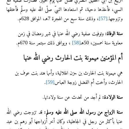
السبي، فأخذها دحية، ثم استعادها النبيّ صلّى اللَّه عليه وسلّم فأعتقها
وتزوجها.
[57]
، وذلك سنة سبع من الهجرة 7هـ، الموافق 628م.
سنة الوفاة:
وتوفيت صفية رضي الله عنها في شهر رمضان في زمن
معاوية سنة خمسين، 50هـ
[58]
، ويوافق ذلك سبتمر سنة 670م.
أم المؤمنين ميمونة بنت الحارث رضي الله عنها
هي ميمونة بنت الحارث بن حزن الهلالية، وأمها هند بنت عوف بن
الحارث، وأخت أم الفضل زوجة العباس
[59]
.
سنة الولادة:
لم أجد من تحدث عن سنة ولادتها.
سنة الزواج من رسول الله صلى الله عليه وسلم:
قد تزوجت رضي الله
عنها بأكثر من رجل في الجاهلية، وكان أخر أزواجها أبو رهم بن عبد