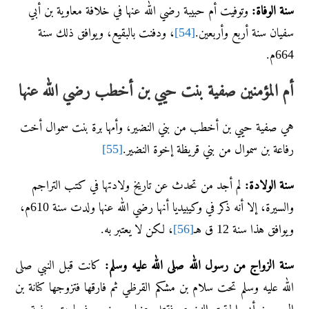
سنة الوفاة:
وتوفيت أم حبيبة رضي الله عنها في خلافة معاوية بن أبي
سفيان سنة أربع وأربعين.
[54]
، ودفنت بالبقيع، ويوافق ذلك سنة
664م.
أم المؤمنين صفية بنت حيي بن أخطب رضي الله عنها
هي صفية حيي بن أخطب من بني النضير، وأمها برة بنت سموال أخت
رفاعة بن سموال من بني قريظة إخوة النضير.
[55]
سنة الولادة:
لم أجد من تحدث عن تاريخ ولادتها في كتب التراجم
والسيرة، إلا أنه ذكر في وكيبيديا أنها رضي الله عنها ولدت سنة 610م،
ويوافق هذا سنة 12 ق هـ
[56]
، لكن لا يعتبر به.
سنة الزواج من رسول الله صلى الله عليه وسلم:
كانت قبل النبي صلى
الله عليه وسلم تحت سلام بن مشكم القرظي ثم فارقها فتزوجها كنانة بن
الربيع بن أبي الحقيق النضري فقتل عنها يوم خيبر. فصارت صفية مع