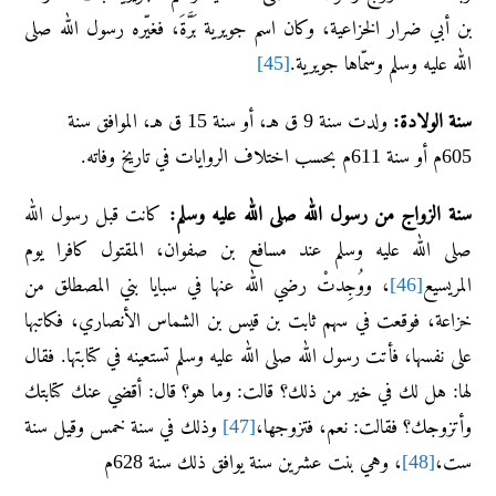
بن أبي ضرار الخزاعية، وكان اسم جويرية بَرَّةَ، فغيّره رسول الله صلى
الله عليه وسلم وسمّاها جويرية.
[45]
سنة الولادة:
ولدت سنة 9 ق هـ، أو سنة 15 ق هـ، الموافق سنة
605م أو سنة 611م بحسب اختلاف الروايات في تاريخ وفاته.
سنة الزواج من رسول الله صلى الله عليه وسلم:
كانت قبل رسول الله
صلى الله عليه وسلم عند مسافع بن صفوان، المقتول كافرا يوم
المريسيع
[46]
، ووُجِدتْ رضي الله عنها في سبايا بني المصطلق من
خزاعة، فوقعت في سهم ثابت بن قيس بن الشماس الأنصاري، فكاتبها
على نفسها، فأتت رسول الله صلى الله عليه وسلم تستعينه في كتابتها. فقال
لها: هل لك في خير من ذلك؟ قالت: وما هو؟ قال: أقضي عنك كتابتك
وأتزوجك؟ فقالت: نعم، فتزوجها،
[47]
وذلك في سنة خمس وقيل سنة
ست،
[48]
، وهي بنت عشرين سنة يوافق ذلك سنة 628م