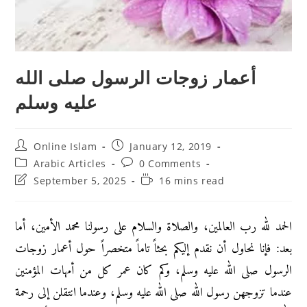
أعمار زوجات الرسول صلى الله
عليه وسلم
Post
Post
Online Islam
January 12, 2019
author:
published:
Post
Post
Arabic Articles
0 Comments
category:
comments:
Post
Reading
September 5, 2025
16 mins read
last
time:
modified:
الحمد لله رب العالمين، والصلاة والسلام على رسولنا محمد الأمين، أما
بعد: فإنا نحاول أن نقدم إليكم بحثاً تاماً متخصراً حول أعمار زوجات
الرسول صلى الله عليه وسلم، وكم كان عمر كل من أمهات المؤمنين
عندما تزوجهن رسول الله صلى الله عليه وسلم، وعندما انتقلن إلى رحمة