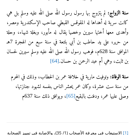
سنة الزواج:
لم يتزوج بها رسول رسول الله صلى الله عليه وسلم بل هي
كانت سرية له أهداها له المقوقس القبطي صاحب الإسكندرية ومصر،
وأهدى معها أختها سيرين وخصيا يقال له مأبور، وبغلة شهباء، وحلة
من حرير، على يد حاطب بن أبي بلتعة في سنة سبع من الهجرة 7هـ
الموافق سنة 628م، فوهب رسول الله صلى الله عليه وسلم سيرين لحسان
بن ثابت، وهي أم عبد الرحمن بن حسان.
[64]
سنة الوفاة:
وتوفيت مارية في خلافة عمر بن الخطاب، وذلك في المحرم
من سنة ست عشرة، وكان عمر يحشر الناس بنفسه لشهود جنازتها،
وصلى عليها عمر، ودفنت بالبقيع
[65]
، ويوافق ذلك سنة 637م
[1]
الاستيعاب في معرفة الأصحاب (1/ 35)، والإصابة في تمييز الصحابة