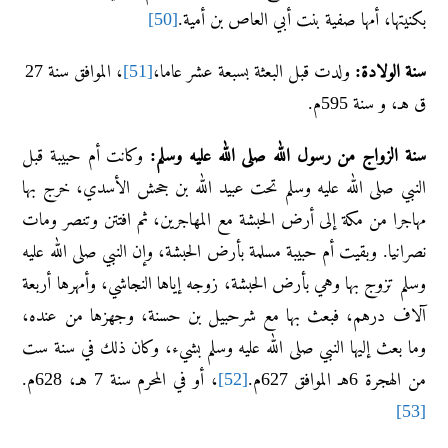
بكنيتها، أمها صفية بنت أبي العاص بن أمية.
[50]
سنة الولادة:
ولدت قبل البعثة بسبعة عشر عاما،
[51]
، الموافق سنة 27
ق هـ، و سنة 595م.
سنة الزواج من رسول الله صلى الله عليه وسلم:
وكانت أم حبيبة قبل
النبي صلى الله عليه وسلم تحت عبيد الله بن جحش الأسدي، خرج بها
مهاجرا من مكة إلى أرض الحبشة مع المهاجرين، ثم افتتن وتنصر ومات
نصرانيا. وبقيت أم حبيبة مسلمة بأرض الحبشة، وإن النبي صلى الله عليه
وسلم تزوج بها وهي بأرض الحبشة، زوجه إياها النجاشي، وأمهرها أربعة
آلاف درهم، فبعث بها مع شرحبيل بن حسنة، وجهزها من عنده،
وما بعث إليها النبي صلى الله عليه وسلم بشيء، وكان ذلك في سنة ست
من الهجرة 6هـ الموافق 627م.
[52]
، أو في المحرم سنة 7 هـ، 628م.
[53]