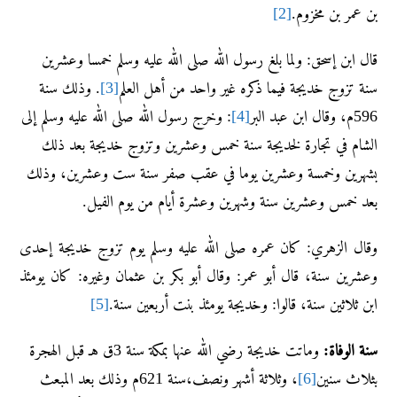
بن عمر بن مخزوم.
[2]
قال ابن إسحق: ولما بلغ رسول الله صلى الله عليه وسلم خمسا وعشرين
سنة تزوج خديجة فيما ذكره غير واحد من أهل العلم
[3]
. وذلك سنة
596م، وقال ابن عبد البر
[4]
: وخرج رسول الله صلى الله عليه وسلم إلى
الشام في تجارة لخديجة سنة خمس وعشرين وتزوج خديجة بعد ذلك
بشهرين وخمسة وعشرين يوما في عقب صفر سنة ست وعشرين، وذلك
بعد خمس وعشرين سنة وشهرين وعشرة أيام من يوم الفيل.
وقال الزهري: كان عمره صلى الله عليه وسلم يوم تزوج خديجة إحدى
وعشرين سنة، قال أبو عمر: وقال أبو بكر بن عثمان وغيره: كان يومئذ
ابن ثلاثين سنة، قالوا: وخديجة يومئذ بنت أربعين سنة.
[5]
سنة الوفاة:
وماتت خديجة رضي الله عنها بمكة سنة 3ق هـ قبل الهجرة
بثلاث سنين
[6]
، وثلاثة أشهر ونصف،سنة 621م وذلك بعد المبعث