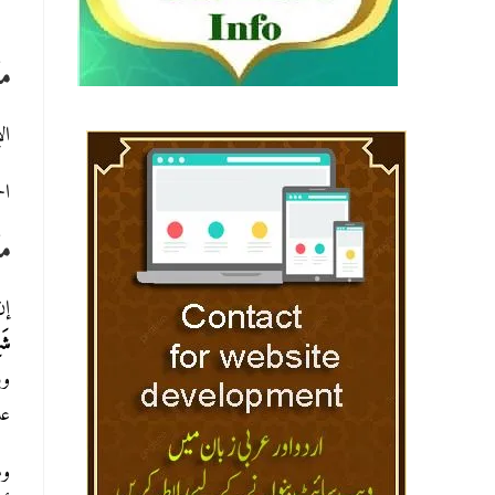
مك
ال
ال
مك
إن
شَه
وب
عل
وم