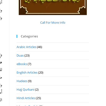
أن
وا
وت
Call For More Info
Categories
Arabic Articles
(46)
وإ
Duas
(23)
هو
eBooks
(7)
لل
English Articles
(20)
مق
Hadees
(9)
وا
Hajj Qurbani
(2)
أم
Hindi Articles
(25)
ال