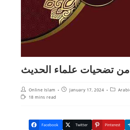
من تضحيات علماء الحديث
Post
Post
Post
Online Islam
January 17, 2024
Arabi
author:
published:
category:
Reading
18 mins read
time:
Facebook
Twitter
Pinterest