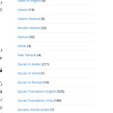
Islam In English
(9)
وب
ال
Islamic
(14)
Islamic Festival
(9)
Muslim Names
(32)
Namaz
(32)
Other
(4)
وب
Paki Taharat
(4)
عل
Quran In Arabic
(211)
فض
Quran In Hindi
(1)
Quran In Roman
(16)
وك
قا
Quran Translation English
(525)
ال
Quran Translation Urdu
(189)
ال
Quranic Article Arabic
(1)