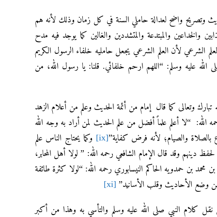
لحديث وتصريح واضح لعدالة حاملي السنة في كل زمان وذلك لأنه هم
والخداعين والمبتدعة والمتشددين والغالين كما يوجد فيه مدح
لعلم الشرعي لأن العلم الشرعي يجعل حامليه خلفاء الرسول الكريم
الله عليه وسلم: “اللهم ارحم خلفائي. قلنا: يا رسول الله، من
تبارك وتعالى كما قال إمام من أئمة الحديث وعلم من أعلام الزهد
ه الله: “لا أعلم علماً أفضل من علم الحديث لمن أراد به وجه الله
 بالصلاة والصيام؛ لأنه فرض كفاية”
[ix]
وكما يحتاج الناس علم
ظ دينهم وقد قال الإمام الشافعي رحمه الله: ” لولا أهل المحابر،
 بن محمد بن حمدويه الحاكم النيسابوري رحمه الله: “لولا كثرة طائفة
ة من وضع الأحاديث وقلب الأسانيد”
[xi]
قل كلام النبي صلى الله عليه وسلم والتأسي به وهذا من أكبر