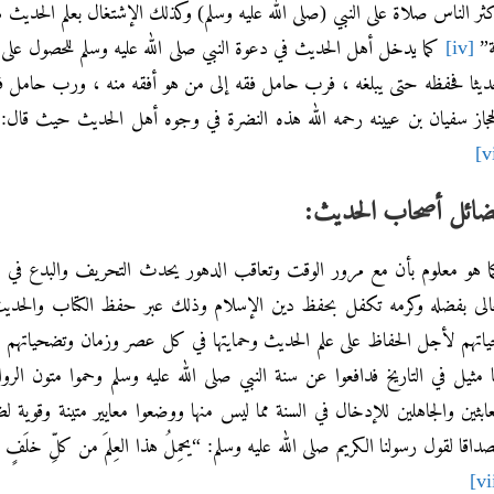
ثر الناس صلاة على النبي (صلى الله عليه وسلم) وكذلك الإشتغال بعلم الحديث هو
ة”
[iv]
كما يدخل أهل الحديث في دعوة النبي صلى الله عليه وسلم للحصول على ال
يثا فحفظه حتى يبلغه ، فرب حامل فقه إلى من هو أفقه منه ، ورب حامل ف
حجاز سفيان بن عيينه رحمه الله هذه النضرة في وجوه أهل الحديث حيث قال
ضائل أصحاب الحديث:
ا هو معلوم بأن مع مرور الوقت وتعاقب الدهور يحدث التحريف والبدع ف
الى بفضله وكرمه تكفل بحفظ دين الإسلام وذلك عبر حفظ الكتاب والحديث وق
اتهم لأجل الحفاظ على علم الحديث وحمايتها في كل عصر وزمان وتضحياتهم ب
ا مثيل في التاريخ فدافعوا عن سنة النبي صلى الله عليه وسلم وحموا متون الرو
عابثين والجاهلين للإدخال في السنة مما ليس منها ووضعوا معايير متينة وقوي
داقا لقول رسولنا الكريم صلى الله عليه وسلم: “يحمِلُ هذا العِلمَ من كلِّ خلَفٍ عدول