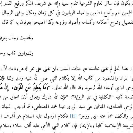
 يكون فإن سائر العلوم الشرعية تقوم عليها وإنه علم شريف الذكر ورفيع القدر 
لتابعين لهم وأتباع التابعين والعلماء الربانيون في كل زمان ومكان وافنى الرجال
فصيل وشرح أحكامه وأقسامه وأصوله وفروعه وكذا اصبحوا يعرفون به كما قال ا
وللحديث رجال يعرفو
وللدواوين كتاب و
ن هذا العلم لم تفنى محاسنه عبر مئات السنين ولن تفنى على ممر الدهر وذلك لأ
ا المراد والمقصود من كتاب الله إلا بكلام النبي صلى الله عليه وسلم ولذا فإ
وحي الذي أوحاه الله لرسوله وقد قال الله تعالى: “
وَمَا يَنطِقُ عَنِ الْهَوَىٰ،
إِنْ هُو
دمة كتابه “الكفاية في علم الرواية”: “فإن الله تبارك وتعالى أنقذ الخلق 
لوحي الصادق، المنزلين على سيد الورى نبينا محمد المصطفى، ثم أوجب النجاة م
ر والكف عما عنه نهى وزجر”
[ii]
فكلام الرسول عليه السلام هو أشرف الك
شريعة الإسلامية كلها وبالإيجاز فإن كلام النبي الأمي عليه ألف صلاة وسلا