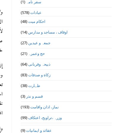
سفر نامہ
(1)
ول
عبادات
(578)
ال
احکام میت
(48)
لأ
اوقاف ، مساجد و مدارس
(14)
صل
جمعہ و عیدین
(27)
خل
حج وعمرہ
(21)
ذبیحہ وقربانی
(64)
إن
وس
زکاة و صدقات
(83)
تع
طہارت
(38)
ال
قسم و نذر
(3)
لخ
نماز، اذان واقامت
(193)
ال
وزرہ ،تراويح، اعتكاف
(99)
وإ
عقائد و ایمانیات
(9)