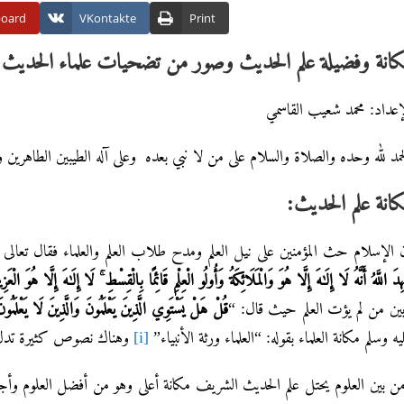
board
VKontakte
Print
انة وفضيلة علم الحديث وصور من تضحيات علماء الحديث
إعداد: محمد شعيب القاسمي
حمد لله وحده والصلاة والسلام على من لا نبي بعده وعلى آله الطيبين الطاهرين واص
انة علم الحديث:
 الإسلام حث المؤمنين على نيل العلم ومدح طلاب العلم والعلماء فقال تعالى في 
ِدَ اللَّهُ أَنَّهُ لَا إِلَٰهَ إِلَّا هُوَ وَالْمَلَائِكَةُ وَأُولُو الْعِلْمِ قَائِمًا بِالْقِسْطِ
لَا إِلَٰهَ إِلَّا هُوَ الْعَزِي
ين من لم يؤت العلم حيث قال: “
قُلْ هَلْ يَسْتَوِي الَّذِينَ يَعْلَمُونَ وَالَّذِينَ لَا يَعْلَمُو
يه وسلم مكانة العلماء بقوله: “العلماء ورثة الأنبياء”
[i]
وهناك نصوص كثيرة تدل ع
ن بين العلوم يحتل علم الحديث الشريف مكانة أعلى وهو من أفضل العلوم وأجله