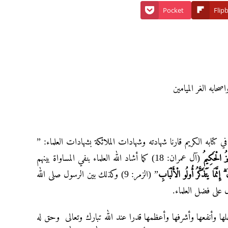
Pocket
Flip
حابه الغر الميامين
كتابه الكريم قارنا شهادته وشهادات الملائكة بشهادات العلماء: ”
زُ الْحَكِيمُ
(آل عمران: 18) كما أشاد الله العلماء بنفي المساواة بينهم
نَ
إِنَّمَا يَتَذَكَّرُ أُولُو الْأَلْبَابِ
” (الزمر: 9) وكذلك بين الرسول صلى الله
لى فضل العلماء.
ا وأنفعها وأشرفها وأعظمها قدرا عند الله تبارك وتعالى وحق له