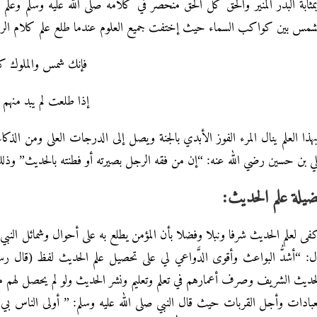
مثابة البدر المنير والحق كل الحق منحصر في كلامه صلى الله عليه وسلم وعلم ك
شمس بين كواكب السماء حيث إختفت جميع العلوم عندما طلع علم كلام الرسول
فإنك شمس والملوك 
إذا طلعت لم يبد منه
هذا العلم ينال المرء الفوز الأبدي بالجنة ويصل إلى الدرجات العلى ومن الذكا
ي بن حسين رضي الله عنه: “إن من فقه الرجل بصيرته أو فطنته بالحديث” وذلك
يلة علم الحديث:
فى لعلم الحديث شرفا ونبلا وفضلا بأن المؤمن يطلع به على أحوال وشمائل النبي
ل: “أشدُّ البواعث وأقوى الدَّواعي لي على تحصيل علم الحديث لفظ (قال رسول
حديث الشريف وصرف أعمارهم في تعلم وتعليم ونشر الحديث ولو لم يحصل لهم من
عبادات وأجل القربات حيث قال النبي صلى الله عليه وسلم: ” أولى الناس بي ي