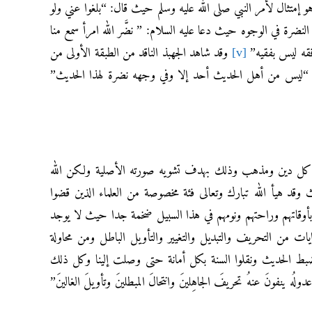
 إمتثال لأمر النبي صلى الله عليه وسلم حيث قال: “بلغوا عني ولو
نضرة في الوجوه حيث دعا عليه السلام: ” نضَّر الله امرأ سمع منا
قه ليس بفقيه”
[v]
وقد شاهد الجهبذ الناقد من الطبقة الأولى من
: “ليس من أهل الحديث أحد إلا وفي وجهه نضرة لهذا الحديث”
ي كل دين ومذهب وذلك بهدف تشويه صورته الأصلية ولكن الله
د هيأ الله تبارك وتعالى فئة مخصوصة من العلماء الذين قضوا
أوقاتهم وراحتهم ونومهم في هذا السبيل ضخمة جدا حيث لا يوجد
ايات من التحريف والتبديل والتغيير والتأويل الباطل ومن محاولة
ة لضبط الحديث ونقلوا السنة بكل أمانة حتى وصلت إلينا وكل ذلك
ُه ينفونَ عنهُ تحريفَ الجاهِلينَ وانتحالَ المبطلينَ وتأويلَ الغالينَ”