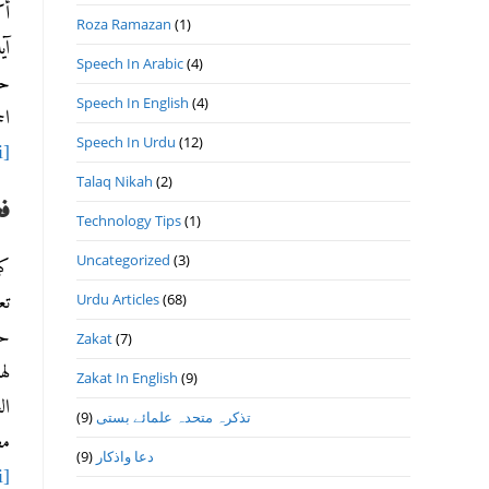
أك
Roza Ramazan
(1)
آي
Speech In Arabic
(4)
حد
Speech In English
(4)
ال
Speech In Urdu
(12)
[vi]
Talaq Nikah
(2)
ف
Technology Tips
(1)
Uncategorized
(3)
كم
Urdu Articles
(68)
تع
حي
Zakat
(7)
له
Zakat In English
(9)
ال
تذكرہ متحدہ علمائے بستى
(9)
مص
دعا واذكار
(9)
[vii]