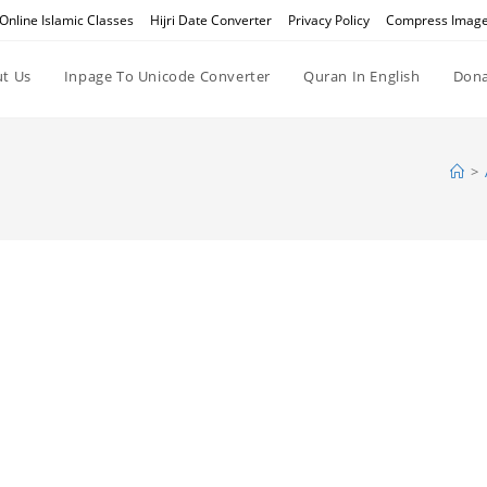
Online Islamic Classes
Hijri Date Converter
Privacy Policy
Compress Imag
t Us
Inpage To Unicode Converter
Quran In English
Dona
>