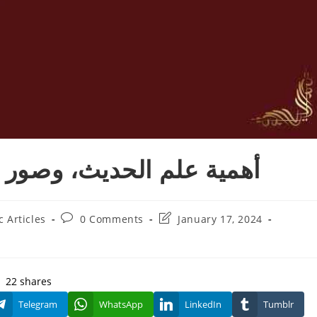
أهمية علم الحديث، وصور 
Post
Post
c Articles
0 Comments
January 17, 2024
comments:
last
modified:
22
shares
Telegram
WhatsApp
LinkedIn
Tumblr