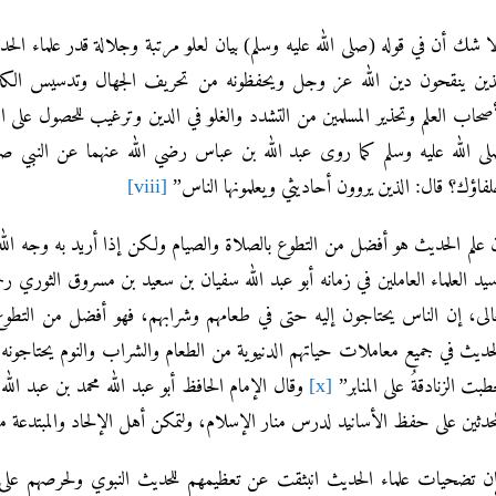
ا شك أن في قوله (صلى الله عليه وسلم) بيان لعلو مرتبة وجلالة قدر علماء ا
ذين ينقحون دين الله عز وجل ويحفظونه من تحريف الجهال وتدسيس الكذابين 
صحاب العلم وتحذير المسلمين من التشدد والغلو في الدين وترغيب للحصول على ا
ى الله عليه وسلم كما روى عبد الله بن عباس رضي الله عنهما عن النبي صلى 
فاؤك؟ قال: الذين يروون أحاديثي ويعلمونها الناس”
[viii]
 علم الحديث هو أفضل من التطوع بالصلاة والصيام ولكن إذا أريد به وجه الله 
يد العلماء العاملين في زمانه أبو عبد الله سفيان بن سعيد بن مسروق الثوري رحم
الى، إن الناس يحتاجون إليه حتى في طعامهم وشرابهم، فهو أفضل من التطوع
حديث في جميع معاملات حياتهم الدنيوية من الطعام والشراب والنوم يحتاجونه لحف
طبت الزنادقةُ على المنابر”
[x]
وقال الإمام الحافظ أبو عبد الله محمد بن عبد الله
محدثين على حفظ الأسانيد لدرس منار الإسلام، ولتمكن أهل الإلحاد والمبتدع
ن تضحيات علماء الحديث انبثقت عن تعظيمهم للحديث النبوي ولحرصهم على ن