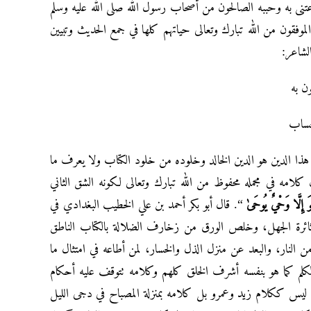
إعتنى به وحببه الصالحون من أصحاب رسول الله صلى الله عليه وسلم
 الموفقون من الله تبارك وتعالى حياتهم كلها في جمع الحديث وتبيين
لشاعر:
ن به
حساب
ن هذا الدين هو الدين الخالد وخلوده من خلود الكتاب ولا يعرف ما
ن كلامه في مجمله محفوظ من الله تبارك وتعالى لكونه الشق الثاني
َ إِلَّا وَحْيٌ يُوحَىٰ
“. قال أبو بكر أحمد بن علي الخطيب البغدادي في
من ثائرة الجهل، وخلص الورق من زخارف الضلالة بالكتاب الناطق
ن النار، والبعد عن منزل الذل والخسار، لمن أطاعه في امتثال ما
لم كما هو بنفسه أشرف الخلق كلهم وكلامه تتوقف عليه أحكام
م ليس ككلام زيد وعمرو بل كلامه بمنزلة المصباح في دجى الليل