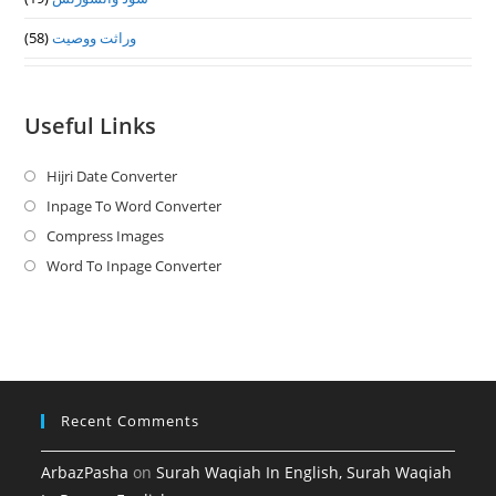
(58)
وراثت ووصيت
Useful Links
Hijri Date Converter
Opens
in
Inpage To Word Converter
Opens
a
in
Compress Images
Opens
new
a
in
Word To Inpage Converter
Opens
tab
new
a
in
tab
new
a
tab
new
tab
Recent Comments
ArbazPasha
on
Surah Waqiah In English, Surah Waqiah