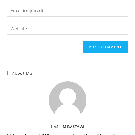
name
Enter
or
your
username
email
Enter
to
address
your
comment
to
website
comment
URL
(optional)
About Me
HASHIM BASTAWI