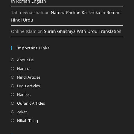
In Roman English
Tahmeena shah
on
Namaz Parhne Ka Tarika in Roman
Hindi Urdu
Online Islam
on
Surah Ghashiya With Urdu Translation
Important Links
Opens
About Us
in
Opens
Namaz
a
in
Opens
Hindi Articles
new
a
in
Opens
Urdu Articles
tab
new
a
in
Opens
Hadees
tab
new
a
in
Opens
Quranic Articles
tab
new
a
in
Opens
Zakat
tab
new
a
in
Opens
Nikah Talaq
tab
new
a
in
tab
new