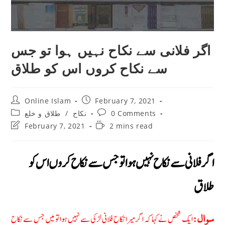
اگر فلانى سے نکاح نہیں ہوا تو جس
سے نکاح کروں اس کو طلاق
Post
Post
Online Islam
February 7, 2021
author:
published:
Post
Post
طلاق و خلع
/
نکاح
0 Comments
category:
comments:
Post
Reading
February 7, 2021
2 mins read
last
time:
modified:
اگر فلانى سے نکاح نہیں ہوا تو جس سے نکاح کروں اس کو
طلاق
ایک شخص نے کہا کہ اگر میرا نکاح فلانى لڑکی سے نہیں ہوا تو میں جس سے نکاح
سوال: