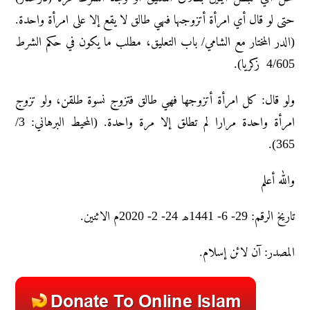
حتی لو قال أي امرأة أتزوجہا فہي طالق لا یقع إلا علی امرأة واحدة.
(الدر المختار مع الشامي/ باب التعلیق، مطلب ما یکون في حکم الشرط
4/605 زکریا).
ولو قال: كل امرأة أتزوجها فهي طالق فتزوج نسوة طلقن، ولو تزوج
امرأة واحدة مرارا لم تطلق إلا مرة واحدة. (المحيط البرهاني: 3/
365).
والله أعلم
تاريخ الرقم: 29- 6- 1441ھ 24- 2- 2020م الاثنین.
المصدر: آن لائن إسلام.