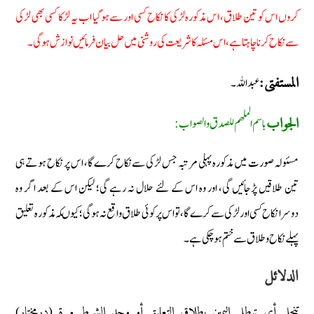
کروں اس کو تین طلاق، اس مذکورہ لڑکی کا نکاح کسی اور سے ہوگیا اب یہ لڑکا کسی بھی لڑکی
سے نکاح کرنا چاہتا ہے، اس مسئلہ کا شریعت کی روشنی میں حل بیان فرمائیں نوازش ہوگی۔
عبد اللہ۔
المستفتی:
باسم الملھم للصدق والصواب:
الجواب
مسئولہ صورت میں مذکورہ پہلی مرتبہ جس لڑکی سےنکاح کرے گا، اس پر نکاح ہوتے ہی
تین طلاقیں پڑجائیں گی، اور وہ اس کے لئے حلال نہ رہے گی؛ لیکن اس کے بعد اگر وہ
دوسرا نکاح کسی اور لڑکی سے کرے گا، تو اس پر کوئی طلاق واقع نہ ہوگی؛ کیوںکہ مذکورہ تعلیق
پہلےنکاح وطلاق سے ختم ہوچکی ہے۔
الدلائل
تنحل أي تبطل الیمین بطلاق التعلیق أو وجد الشرط مرة (درمختار)