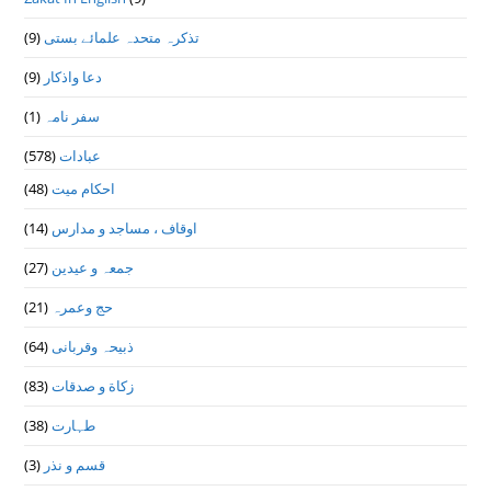
(9)
تذكرہ متحدہ علمائے بستى
(9)
دعا واذكار
(1)
سفر نامہ
(578)
عبادات
(48)
احکام میت
(14)
اوقاف ، مساجد و مدارس
(27)
جمعہ و عیدین
(21)
حج وعمرہ
(64)
ذبیحہ وقربانی
(83)
زکاة و صدقات
(38)
طہارت
(3)
قسم و نذر