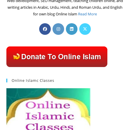
Web development, SEO management, teaching children online, and
writing articles in Arabic, Urdu, Hindi, and Roman Urdu, and English
for own blog Online Islam
Read More
Opens
Opens
Opens
Opens
in
in
in
in
a
a
a
a
new
new
new
new
tab
tab
tab
tab
Online Islamc Classes