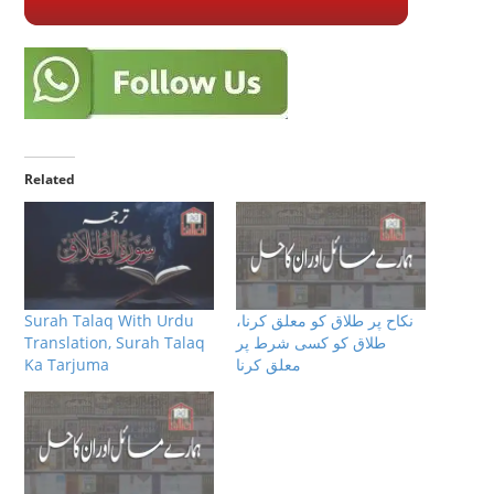
Related
Surah Talaq With Urdu
نکاح پر طلاق کو معلق کرنا،
Translation, Surah Talaq
طلاق کو کسی شرط پر
Ka Tarjuma
معلق کرنا