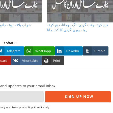
ذبح کرتے وقت گردن الگ ہوجانا، ذبح کرتے
شراب پلائے ہوئے جانو
ہوئے پوری گردن کا کٹ جانا
3
shares
Telegram
WhatsApp
LinkedIn
Tumblr
board
VKontakte
Print
f and updates to your email inbox.
acy and take protecting it seriously