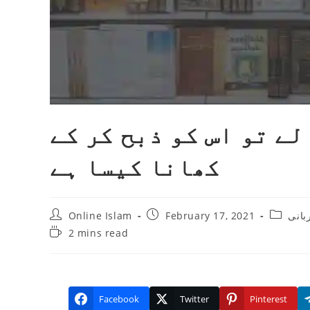
لے تو اس کو ذبح کر کے
کھانا کیسا ہے
Post
Post
Post
Online Islam
February 17, 2021
بانی
author:
published:
category
Reading
2 mins read
time:
Facebook
Twitter
Pinterest