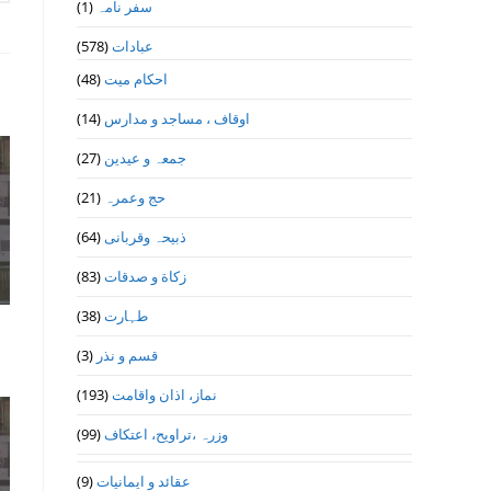
(1)
سفر نامہ
(578)
عبادات
(48)
احکام میت
(14)
اوقاف ، مساجد و مدارس
(27)
جمعہ و عیدین
(21)
حج وعمرہ
(64)
ذبیحہ وقربانی
(83)
زکاة و صدقات
(38)
طہارت
(3)
قسم و نذر
(193)
نماز، اذان واقامت
(99)
وزرہ ،تراويح، اعتكاف
(9)
عقائد و ایمانیات