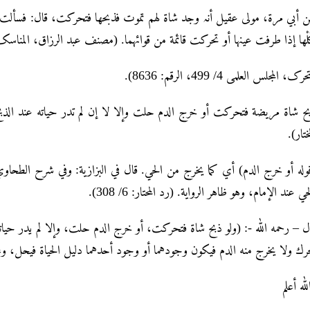
ن أبي مرۃ، مولی عقیل أنہ وجد شاۃ لهم تموت فذبحها فتحرکت، قال: فسألت زی
لْها إذا طرفت عینها أو تحرکت قائمة من قوائهما. (مصنف عبد الرزاق، المناس
تحرک، المجلس العلمی 4/ 499، الرقم: 8636
ح شاة مريضة فتحركت أو خرج الدم حلت وإلا لا إن لم تدر حياته عند الذبح،
المختار
له أو خرج الدم) أي كما يخرج من الحي. قال في البزازية: وفي شرح الطحاوي:
الحي عند الإمام، وهو ظاهر الرواية. (رد المحتار: 6/ 308
ل – رحمه الله -: (ولو ذبح شاة فتحركت، أو خرج الدم حلت، وإلا لم يدر حياته)
يتحرك ولا يخرج منه الدم فيكون وجودهما أو وجود أحدهما دليل الحياة فيحل، وعدمهما
لله أعلم