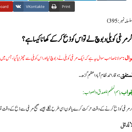
board
VKontakte
Print
(سلہ نمبر: 395
ر مرغی کو بلی دبوچ لے تو اس کو ذبح کر کے کھانا کیسا ہے؟
مولانا صاحب سوال یہ ہے کہ ایک مرغی کو بلی نے دبوچ لیا اور اس کو بلی سے چھڑایا گیا، جس میں س
وال
وقار احمد نظام آباد اعظم گڑھ۔
لمستفتی
باسم الملھم للصدق والصواب:
جواب
ر مرغی کو ذبح کرنے کے وقت حرکت کرے یا خون اسی طرح نکلے جیسے صحیح مرغی سے ذبح کے وقت نکلتا
الدئل