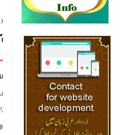
سل)
اگ
س:
ا:
ال
اگ
ال