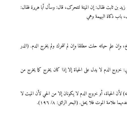
د بن ثابت فقال: إن المیتة لتتحرک، قال: وسأل أبا هریرۃ فقال
ک، باب ذکاۃ البهیمة وهي
 وإن علم حياته حلت مطلقا وإن لم تتحرك ولم يخرج الدم. (الدر
( خروج الدم لا يدل على الحياة إلا إذا كان يخرج كما يخرج من
 لأن الحياة، أو خروج الدم لا يكونان إلا من الحي لأن الميت لا
 علامة الموت فلا يحل. (البحر الرائق: ٨/ ١٩٦