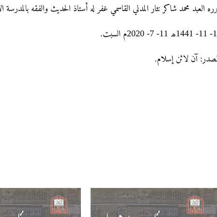
رره العبد محمد شاکر نثار المدني القاسمي غفر له أستاذ الحديث والفقه بالمدرسة ا
19- 11- 1441لسبت
لمصدر: آن لائن إسلام