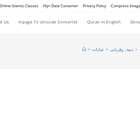
Online Islamic Classes
Hijri Date Converter
Privacy Policy
Compress Imag
t Us
Inpage To Unicode Converter
Quran In English
Dona
>
عبادات
>
ذبیحہ وقربانی
>