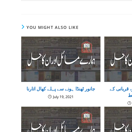
YOU MIGHT ALSO LIKE
 قربانی کے
جانور ٹھنڈا ہونے سے پہلے کھال اتارنا
ط
July 19, 2021