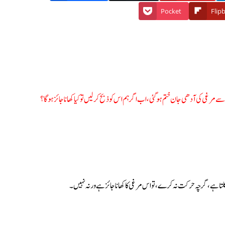
Pocket
Flip
ے مرغی کی آدھی جان ختم ہوگئی، اب اگر ہم اس کو ذبح کرلیں تو کیا کھانا جائز ہوگا؟
 ہے، گرچہ حرکت نہ کرے، تو اس مرغی کا کھانا جائز ہے ورنہ نہیں۔