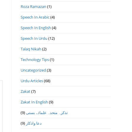
Roza Ramazan
(1)
Speech In Arabic
(4)
Speech In English
(4)
Speech In Urdu
(12)
Talaq Nikah
(2)
Technology Tips
(1)
Uncategorized
(3)
Urdu Articles
(68)
Zakat
(7)
Zakat In English
(9)
(9)
تذكرہ متحدہ علمائے بستى
(9)
دعا واذكار