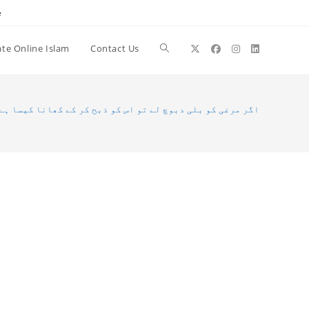
e
te Online Islam
Contact Us
Toggle
website
اگر مرغی کو بلی دبوچ لے تو اس کو ذبح کر کے کھانا کیسا ہے
search