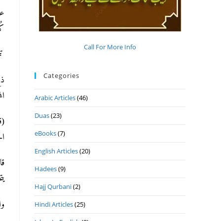
ع:
کُ
Call For More Info
ت).
Categories
ذب
).
Arabic Articles
(46)
Duas
(23)
قو
eBooks
(7)
).
English Articles
(20)
قا
Hadees
(9)
).
Hajj Qurbani
(2)
وا
Hindi Articles
(25)