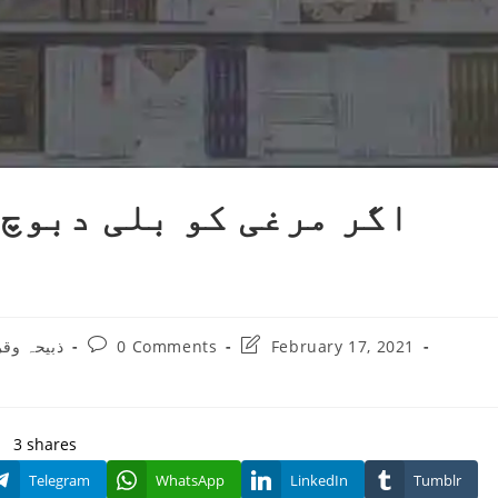
اگر مرغی کو بلی دبوچ 
Post
Post
ذبیحہ وقر
0 Comments
February 17, 2021
:
comments:
last
modified:
3
shares
Telegram
WhatsApp
LinkedIn
Tumblr