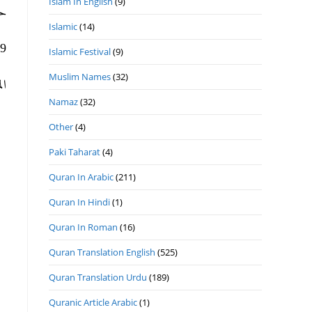
Islam In English
(9)
ح.
Islamic
(14)
ھ 11- 7- 2020م ا.
Islamic Festival
(9)
Muslim Names
(32)
ا.
Namaz
(32)
Other
(4)
Paki Taharat
(4)
Quran In Arabic
(211)
Quran In Hindi
(1)
Quran In Roman
(16)
Quran Translation English
(525)
Quran Translation Urdu
(189)
Quranic Article Arabic
(1)