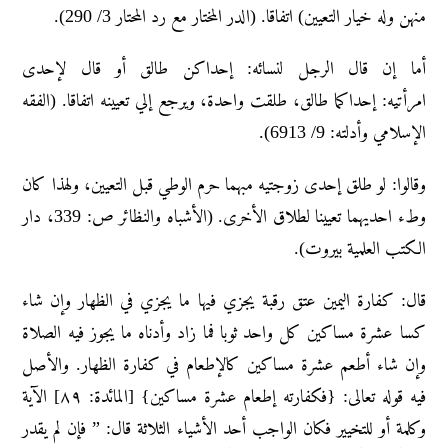
منهن وله خيار التعيين) اتفاقا. (الدر المختار مع رد المحتار 3/ 290).
أما إن قال الرجل لنسائه: إحداكن طالق أو قال لإحدى
امرأتيه: إحداكما طالق، طلقت واحدة، ويرجع إلي تعيينه اتفاقا. (الفقه
الإسلامي وأدلته: 9/ 6913).
وقالوا: لو طلق إحدى زوجتيه مبهما حرم الوطي قبل التعيين، ولهذا كان
وطء احديهما تعيينا لطلاق الأخرى. (الأشباه والنظائر ص: 339، دار
الكتب العلمية بيروت).
قال: كفارة اليمين عتق رقبة يجزي فيها ما يجزي في الظهار وإن شاء
كسا عشرة مساكين كل واحد ثوبا فما زاد وأدناه ما يجوز فيه الصلاة
وإن شاء أطعم عشرة مساكين كالإطعام في كفارة الظهار. والأصل
فيه قوله تعالى: {فكفارته إطعام عشرة مساكين} [المائدة: ٨٩] الآية
وكلمة أو للتخيير فكان الواجب أحد الأشياء الثلاثة قال: ” فإن لم يقدر