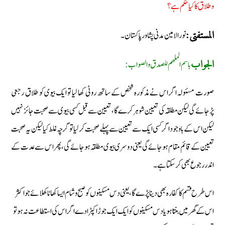
وطلاق کا کیا حکم ہے؟
نور الامین مدنی پشاور پاکستان۔
المستفتی:
باسم الملھم للصدق والصواب:
الجواب
صورت مسئولہ اگر اس نے مذکورہ شخص کے ساتھ روٹی کھا لیا تو ایک بیوی کو طلاق رجعی
پڑجائے گی لیکن مطلقہ کی تعیین شوہر کرے گا، تعیین سے قبل کسی بیوی سے صحبت جائز نہیں
لیکن اس کے باوجود اگر کسی ایک سے تعیین سے پہلے صحبت کرلیا تو گرچہ غلط کیا لیکن یہ صحبت
تعیین کے قائم مقام ہوجائے گی یعنی دوسری بیوی مطلقہ ہوجائے گی، پھر اس سے عدت کے
اندر رجوع بھی کرسکتا ہے۔
اس طرح قسم کا کفارہ بھی دینا پڑے گا، یعنی دس مسکینوں کو صبح وشام ایسا کھانا کھلائے جو اکثر
اس کے گھر میں بنتا ہو یا دس مسکینوں کو ایک ایک جوڑا کپڑا دے اگر اس کی استطاعت نہ ہو تو