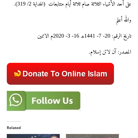
على أحد الأشياء الثلاثة صام ثلاثة أيام متتابعات (الهداية 2/ 319).
والله أعلم
تاريخ الرقم: 20- 7- 1441ھ 16- 3- 2020م الاثنین
المصدر: آن لائن إسلام.
Related