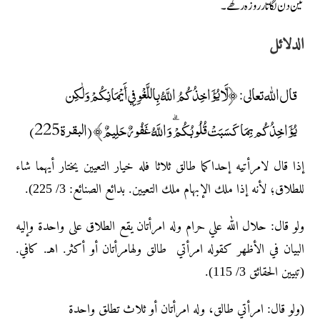
تین دن لگاتار روزہ رکھے۔
الدلائل
قال الله تعالى: ﴿لَّا يُؤَاخِذُكُمُ اللَّهُ بِاللَّغْوِ فِي أَيْمَانِكُمْ وَلَٰكِن
يُؤَاخِذُكُم بِمَا كَسَبَتْ قُلُوبُكُمْ ۗ وَاللَّهُ غَفُورٌ حَلِيمٌ﴾ (البقرة 225)
إذا قال لامرأتيه إحداكما طالق ثلاثا فله خيار التعيين يختار أيهما شاء
للطلاق؛ لأنه إذا ملك الإبهام ملك التعيين. بدائع الصنائع: 3/ 225).
ولو قال: حلال الله علي حرام وله امرأتان يقع الطلاق على واحدة وإليه
البيان في الأظهر كقوله امرأتي طالق ولهامرأتان أو أكثر. اهـ. كافي.
(تبيين الحقائق 3/ 115).
(ولو قال: امرأتي طالق، وله امرأتان أو ثلاث تطلق واحدة