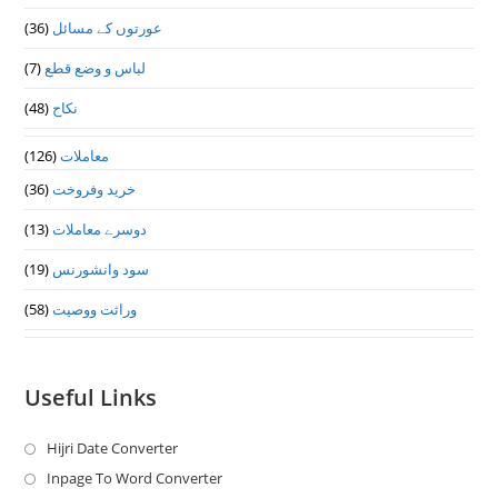
عورتوں کے مسائل
(36)
لباس و وضع قطع
(7)
نکاح
(48)
معاملات
(126)
خرید وفروخت
(36)
دوسرے معاملات
(13)
سود وانشورنس
(19)
وراثت ووصيت
(58)
Useful Links
Hijri Date Converter
Opens
in
Inpage To Word Converter
Opens