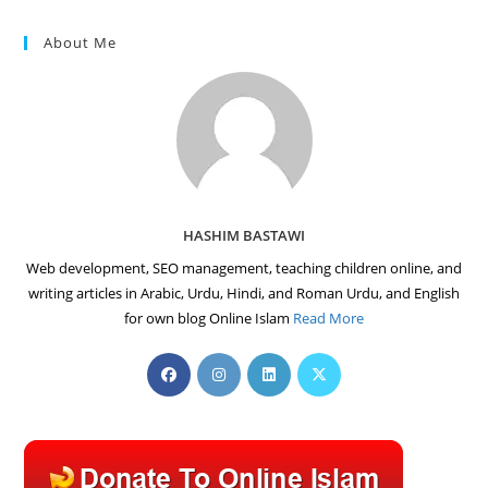
About Me
HASHIM BASTAWI
Web development, SEO management, teaching children online, and
writing articles in Arabic, Urdu, Hindi, and Roman Urdu, and English
for own blog Online Islam
Read More
Opens
Opens
Opens
Opens
in
in
in
in
a
a
a
a
new
new
new
new
tab
tab
tab
tab