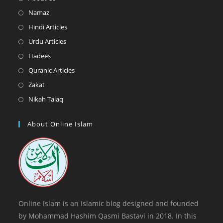
in
Opens
Namaz
a
in
Opens
Hindi Articles
new
a
in
Opens
Urdu Articles
tab
new
a
in
Opens
Hadees
tab
new
a
in
Opens
Quranic Articles
tab
new
a
in
Opens
Zakat
tab
new
a
in
Opens
Nikah Talaq
tab
new
a
in
tab
new
a
About Online Islam
tab
new
tab
Online Islam is an Islamic blog designed and founded
by Mohammad Hashim Qasmi Bastavi in 2018. In this