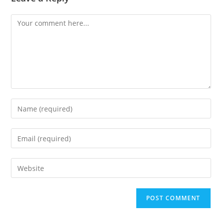
Comment
Enter
your
name
Enter
or
your
username
email
Enter
to
address
your
comment
to
website
comment
URL
(optional)