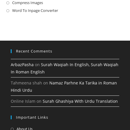
a
in
Compress Images
Opens
new
a
in
Word To Inpage Converter
Opens
tab
new
a
in
tab
new
a
tab
new
tab
Recent Comments
ArbazPasha
on
Surah Waqiah In English, Surah Waqiah
In Roman English
Tahmeena shah
on
Namaz Parhne Ka Tarika in Roman
Hindi Urdu
Online Islam
on
Surah Ghashiya With Urdu Translation
Important Links
Opens
About Us