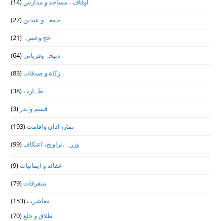
اوقاف ، مساجد و مدارس
(14)
جمعہ و عیدین
(27)
حج وعمرہ
(21)
ذبیحہ وقربانی
(64)
زکاة و صدقات
(83)
طہارت
(38)
قسم و نذر
(3)
نماز، اذان واقامت
(193)
وزرہ ،تراويح، اعتكاف
(99)
عقائد و ایمانیات
(9)
متفرقات
(79)
معاشرت
(153)
طلاق و خلع
(70)