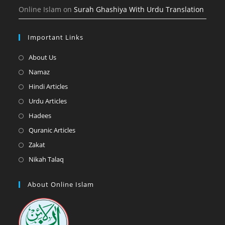
Online Islam
on
Surah Ghashiya With Urdu Translation
Important Links
Opens
About Us
in
Opens
Namaz
a
in
Opens
Hindi Articles
new
a
in
Opens
Urdu Articles
tab
new
a
in
Opens
Hadees
tab
new
a
in
Opens
Quranic Articles
tab
new
a
in
Opens
Zakat
tab
new
a
in
Opens
Nikah Talaq
tab
new
a
in
tab
new
a
About Online Islam
tab
new
tab