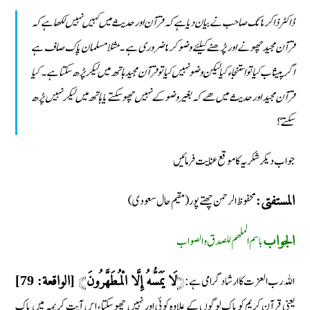
ڈاکٹر ذاکر نائک صاحب نے بیان دیا ہے کہ قرآن اور حدیث میں کہیں نہیں لکھا ہے کہ
قرآن مجید چھونے اور پڑھنے کیلئے وضو کرنا ضروری ہے ۔ مثلا مسلمان پاک صاف ہے
اگر پیشاب کیا تو استنجاء کیا لیکن وضو نہیں کیا تو قرآن مجید ہاتھ میں لیکر پڑھ سکتا ہے۔ کیا
قرآن مجید اورحدیث میں ھے کہ بغیر وضو کے نہیں چھو سکتے یا ہاتھ میں لیکر نہیں پڑھ
سکتے؟
جواب دیکر شکریہ کا موقع عنایت فرمائیں
محفوظ الرحمن چھتے پور (مقیم حال سعودی)
المستفتی:
باسم الملهم للصدق والصواب
الجواب
اللہ رب العزت کا ارشاد گرامی ہے: ﴿
﴾
لَا يَمَسُّهُ إِلَّا الْمُطَهَّرُونَ
[الواقعة: 79]
یعنی قرآن کریم کو پاک لوگوں کے علاوہ کوئی اور نہیں چھو سکتا، اس آیت کریمہ میں پاک