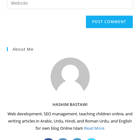
Enter
to
address
your
comment
to
website
comment
URL
(optional)
About Me
HASHIM BASTAWI
Web development, SEO management, teaching children online, and
writing articles in Arabic, Urdu, Hindi, and Roman Urdu, and English
for own blog Online Islam
Read More