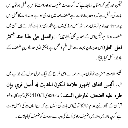
لیکن محدثین کرام کا یہ ضابطہ ہے کہ اگر حدیث ضعیف ہو اور امت کا اس پر عمل ہو تو یہ اس
بات کی دلیل ہے کہ وہ حدیث ثابت ہے ضعف بعد میں طاری ہوا ہے ورنہ امت کا عمل اس
پر نہ ہوتا، جیسا امام ترمذی رحمہ اللہ سنن ترمذی میں بے شمار ایسی روایات کو لاتے ہیں جن میں
ضعف ہوتا ہے لیکن اس کے بعد یہ بھی کہتے ہیں کہ:
والعمل علی ھذا عند أکثر
(اس حدیث پر بہت سے اہل علم کا عمل ہے) یعنی ایسی حدیثوں پر ضعف کے
اھل العلم
باوجود عمل کیا جائیگا.
حکیم الامت حضرت تھانوی علیہ الرحمہ نے اسی طرح کے ایک عربی سوال کے جواب میں
فرمایا:
ألیس اتفاق الجمھور علامة لکون الحدیث له أصل قوي وإن
(امداد الفتاوی 410/1) یعنی جمہور کا بلا وضو
طرء علیه الضعف لعارض السند.
قرآن کے چھونے پر عدم جواز کا اتفاق اس بات کی دلیل ہے کہ ان احادیث کی اصل ثابت
ہے گرچہ بعد میں سند میں ضعیف راوی آنے کی وجہ سے حدیث کو ضعیف کہا جاتا ہے۔