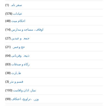
سفر نامہ
(1)
عبادات
(578)
احکام میت
(48)
اوقاف ، مساجد و مدارس
(14)
جمعہ و عیدین
(27)
حج وعمرہ
(21)
ذبیحہ وقربانی
(64)
زکاة و صدقات
(83)
طہارت
(38)
قسم و نذر
(3)
نماز، اذان واقامت
(193)
وزرہ ،تراويح، اعتكاف
(99)