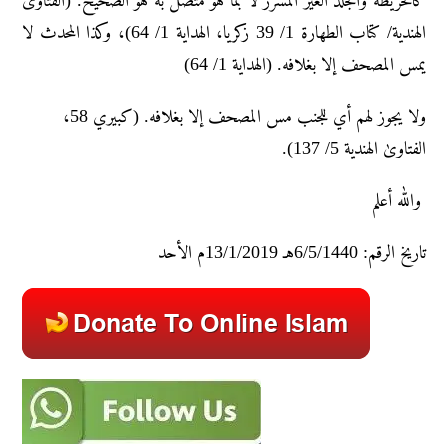
کالخریطة والجلد الغیر المشرز لا بما هو متصل به هو الصحیح. (الفتاوی
الهندیة/ کتاب الطهارة 1/ 39 زکریا، الهدایة 1/ 64)، وکذا المحدث لا
یمس المصحف إلا بغلافه. (الهدایة 1/ 64)
ولا یجوز لهم أي للجنب مس المصحف إلا بغلافه. (کبیري 58،
الفتاویٰ الهندیة 5/ 137).
والله أعلم
تاريخ الرقم: 6/5/1440هـ 13/1/2019م الأحد