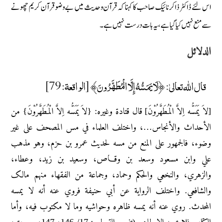
اس لئے ڈاکٹر ذاکر نائیک صاحب کا کہنا کہ قرآن وحدیث میں بے وضو قرآن کریم چھونے
سے منع نہیں کیا گیا ہے، یہ بات درست نہیں ہے۔
الدلائل
قال اللّٰه تعالیٰ: ﴿لَا يَمَسُّهُ إِلَّا الْمُطَهَّرُونَ﴾ [الواقعة: 79]
[لاَ یَمَسُّه اِلاَّ الْمُطَھَّرُوْنَ] قال قتادة وغیره: {لاَ یَمَسُّه اِلاَّ الْمُطَھَّرُوْنَ} من
الأحداث والأنجاس…، واختلف العلماء في مس المصحف علی غیر
وضوء، فالجمهور علی المنع من مسه لحدیث عمرو بن حزم، وهو مذهب
علي وابن مسعود وسعد بن وقـاص، وسعید بن زید، وعطاء،
والزهري، والنخعي والحکم وحماد، وجماعة من الفقهاء منهم مالک
والشافعي. واختلف الروایة عن أبي حنیفة فروي عنه أنه لا یمسه
المحدث. روي عنه أنه یمسه ظاهره وحواشیه وما لا مکتوب فیه، وأما