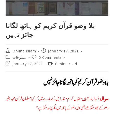
بلا وضو قرآن کریم کو ہاتھ لگانا
جائز نہیں
Post
Post
Online Islam
January 17, 2021
author:
published:
Post
Post
0 Comments
متفرقات
category:
comments:
Post
Reading
January 17, 2021
6 mins read
last
time:
modified:
بلا وضو قرآن کریم کو ہاتھ لگانا جائز نہیں
کیا فرماتے ہیں مفتیان کرام مسئلہ ذیل کے بارے میں کہ کیا مسلمان قرآن مجید بغیر
سوال:
وضو کے چھوسکتا ھے یعنی بغیر وضو کے ہاتھ میں لیکر پڑھ سکتا ہے؟