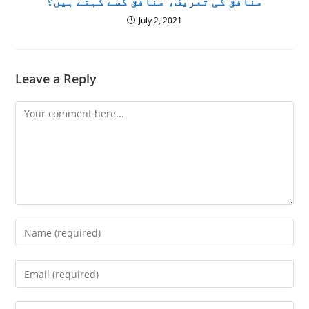
منافق کی تعریف، منافق کسے کہتے ہیں؟
July 2, 2021
Leave a Reply
Comment
Enter
your
name
Enter
or
your
username
email