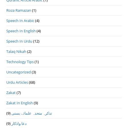
Quranic Article Arabic
(1)
Roza Ramazan
(1)
Speech In Arabic
(4)
Speech In English
(4)
Speech In Urdu
(12)
Talaq Nikah
(2)
Technology Tips
(1)
Uncategorized
(3)
Urdu Articles
(68)
Zakat
(7)
Zakat In English
(9)
تذكرہ متحدہ علمائے بستى
(9)
دعا واذكار
(9)