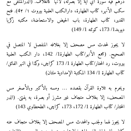
درهم فیه سورة أي آیة إلا بصرته؛ لأنها کالغلاف. (الدرالمنتقی مع
سکب الأنهر، کتاب الطهارة، دارالکتب العلمیة بیروت ۱/ 4۲). فتح
القدیر، کتاب الطهارة، باب الحیض والاستحاضة، مکتبه زکریا
دیوبند1/ 173، کوئٹه 1/ 149)
لا یجوز لمحدث مس مصحف إلا بغلافه المنفصل لا المتصل في
الصحیح. (مجمع الأنهر/کتاب الطهارة1/ 142، دار الکتب العلمیة
بیروت، رد المحتار/کتاب الطهارة 1/ 173 کراچی، وکذا في النهر الفائق/
کتاب الطهارة 1/ 134 المکتبة الإمدادیة ملتان)
ویحرم به تلاوة القرآن بقصده … ومسه بالأکبر وبالأصغر مس
المصحف، إلا بغلاف متجاف غیر مشرز أو بصرة، به یفتیٰ. (الدر
المختار/ کتاب الطهارة 1/ 172، 173، کراچی، الطحطاوي 143)
لا یجوز لهما ولجنب والمحدث مس المصحف إلا بغلاف متجاف عنه