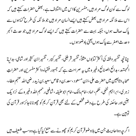
لوگ سے کون لوگ مراد ہیں، مفسرین کا اس میں اختلاف ہے، بعض حضرات کہتے ہیں کہ
اس سے ملائکہ مراد ہیں بعض کہتے ہیں ایسے انسان مراد ہیں جو ملائکہ کی طرح گناہوں سے
پاک صاف ہوں، جبکہ بہت سے حضرات کہتے ہیں کہ ایسے لوگ مراد ہیں جو حدث اکبر
وحدث اصغر سے پاک ہوں یعنی باوضو ہوں۔
چنانچہ تفسیر وفقہ کی اَکثر کتابوں مثلاً، تفسیر قرطبی، تفسیر کبیر، تفسیر ابن کثیر اور شامی، بدایة
المجتہد، بدائع الصنائع وغیرہ میں یہ صراحت ہے کہ جمہور فقہاء واکثر مفسرین اور حضراتِ
صحابہ وتابعین میں حضرت علی، ابن مسعود، سعد بن وقاص سعید بن زید رضى الله عنہم عطاء،
زہری، ابراہیم نخعی، حکم، حماد، امام مالک، امام ابوحنیفہ، شافعی رحمہم اللہ وغیرہ کے نزدیک
جنبی اور حائضہ کی طرح بے وضو شخص کے لئے بھی قرآنِ کریم کو چھونا ناجائز اور قرآن کی
توہین ہے۔
اگر چہ وہ احاديث جن مىں بلا وضو قرآن كريم كو چھونے سے منع كىا گىا ہے وہ سب ضعیف ہیں