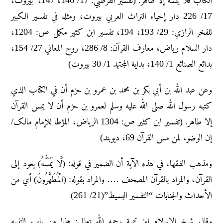
الکتاب فلا یمسه إلا طاهر. (تفسیر القرطبي: 17/ 146، 147، بیروت،
17/ 226 دار إحیاء التراث العربي بیروت، ومثله في تفسیر الکبیر
للفخر الرازي: 29/ 193، 194، تفسیر ابن کثیر مکمل ص: 1204،
دار السلام ریاض، معارف القرآن: 8/ 286، روح المعاني 27/ 154،
بدائع الصنائع 1/ 140، بدایة المجتهد 1/ 30 بیروت)
وعن عبد اللّٰه بن أبي بکر بن محمد بن عمرو بن حزم أن في الکتاب الذي
کتبه رسول اللّٰه صلى الله عليه وسلم لعمرو بن حزم أن لا یمس القرآن
إلا طاهر. (تفسیر ابن کثیر ص: 1304 الریاض، المؤطا للإمام مالک/
إن الوضوء لمن مس القرآن 69، دیوبند)
ومذهب الفقهاء في هذه الآية أن الضمير في قوله: (لَّا يَمَسُّهُ) يعود إلى
القرآن، والمراد بالقرآن المصحف …. والمراد بقوله: (الْمُطَهَّرُونَ) أي من
الأحداث والجنابات “التفسير البسيط”(21/ 261)
وقال شيخ الإسلام ابن تيمية رحمه الله تعالى: هذا من باب التنبيه