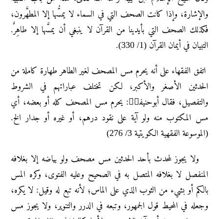
والإشارة، وإذا كانت الصحف التي في السماء لا يمسُّها إلا المطهَّرون،
فكذلك الصحف التي بأيدينا من القرآن لا ينبغي أن يمسَّها إلا طاهِرٌ.
التبيان في أيمان القرآن (1/ 330).
اتفق الفقهاء علی أنه یحرم مس المصحف لغیر الطاهر طهارة کاملة من
الحدثین الأصغر والأکبر، لکن تختلف عباراتهم في الشروط
والتفصیل، فقال أبوحنیفةؒ: یحرم مس المصحف کله أو بعضه، أي
مس المکتوب منه ولو آیة علی نقود درهم، أو غیره أو جدار الخ.
(الموسوعة الفقهیة الکویتیة 3/ 276)
ولا یجوز لمحدث بأحد الحدثین مس مصحف ولو بیاضه إلا بغلافه
المنفصل لا بغلافه المتصل به في الصحیح وعلیه الفتوی، وکره المس
بالکم أو بشيء من الثوب الذي علی الماس؛ لأنه تبع له وقیل: لا یکره،
وجعله في المحیط قول الجمهور، وتبعه في الدرر والتنویر، ولا یجوز مس