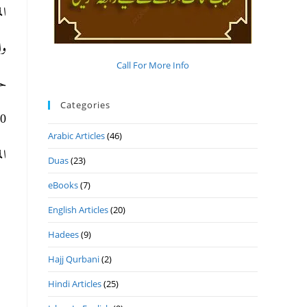
ال).
و.
Call For More Info
ح.
Categories
ھ 8- 10- 2020م ا.
Arabic Articles
(46)
ا.
Duas
(23)
eBooks
(7)
English Articles
(20)
Hadees
(9)
Hajj Qurbani
(2)
Hindi Articles
(25)