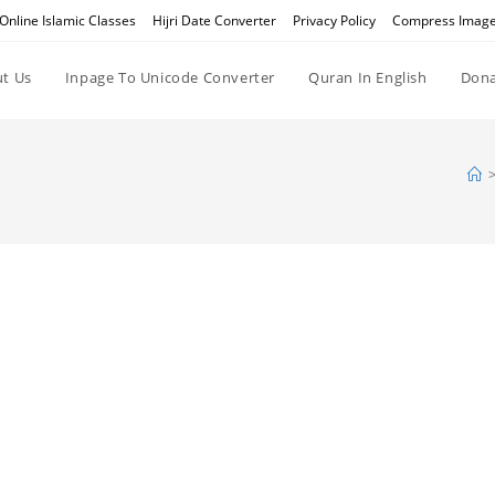
Online Islamic Classes
Hijri Date Converter
Privacy Policy
Compress Imag
t Us
Inpage To Unicode Converter
Quran In English
Dona