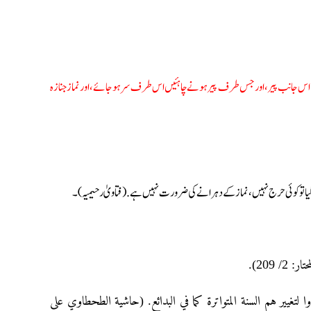
ہئے اس جانب پیر، اور جس طرف پیر ہونے چاہئیں اس طرف سر ہوجائے، اور نماز جنازہ
ہوگیا تو کوئی حرج نہیں، نماز کے دہرانے کی ضرورت نہیں ہے. (فتاویٰ رحیمیہ)۔
/ 209
غيير هم السنة المتواترة كما في البدائع. (حاشية الطحطاوي على