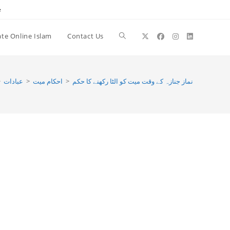
e
te Online Islam
Contact Us
Toggle
website
>
عبادات
>
احکام میت
>
نماز جنازہ کے وقت میت کو الٹا رکھنے کا حکم
search