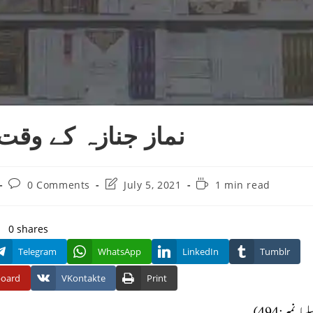
نماز جنازہ کے وقت 
Post
Post
Reading
0 Comments
July 5, 2021
1 min read
comments:
last
time:
modified:
0
shares
Telegram
WhatsApp
LinkedIn
Tumblr
board
VKontakte
Print