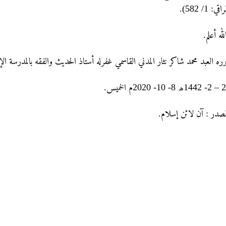
مراقي: 1/ 582
الله أعلم
رره العبد محمد شاکر نثار المدني القاسمي غفرله أستاذ الحديث والفقه بالمدرسة ال
20 – 2- 1442لخمیس
لمصدر : آن لائن إسلام