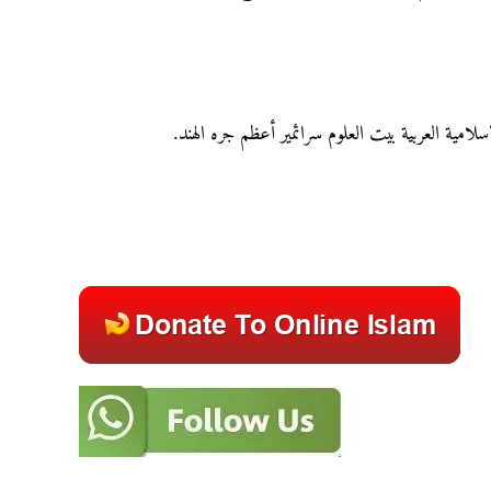
إسلامية العربية بيت العلوم سرائمير أعظم جره الهند