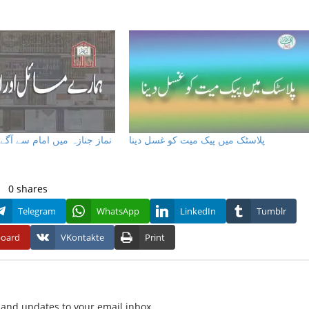
پلاسٹک میں پیک میت کو غسل دینا
نماز جنازہ میں امام سے آگے ہ
0
shares
Telegram
WhatsApp
LinkedIn
Tumblr
board
VKontakte
Print
f and updates to your email inbox.