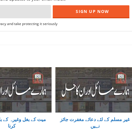
acy and take protecting it seriously
غیر مسلم کے لئے دعائے مغفرت جائز
میت کے بغل وغیرہ کے ب
نہیں
کرنا