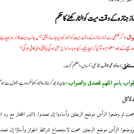
(سلہ نمبر: 494
از جنازہ کے وقت میت کو الٹا رکھنے کا حکم
اگر غلطی سے نماز جنازہ کے وقت میت کو الٹا رکھ دیا جائے، یعنی جس جانب میت کا سر ہونا چا
وال
 لینے کے بعد معلوم ہو تو کیا کرنا چاہئیے، کیا دوبارہ نماز پڑھنی ہوگی یا پہلی والی کافی ہوگی؟
حافظ محمد ثاقب قاسمی، کسہاں، اعظم گڑھ۔
لمستفتی
جان بوجھ کر جنازہ الٹا رکھنا مکروہ ہے، بھول سے 
لجواب باسم الملھم للصدق والصواب
دلائل
وصحت لو وضعوا الرأس موضع الرجلين وأساءوا إن تعمدوا. (الدر المختار مع رد المحتار: 2
ووضعوا الرأس موضع الرجلين صحت لاستجماع شرائط الجواز وأساؤا إن تعمدوا لت