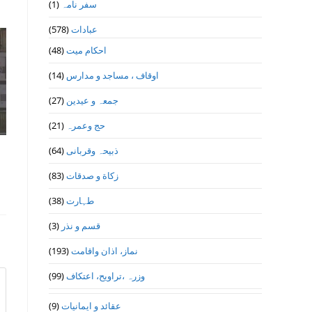
(1)
سفر نامہ
(578)
عبادات
(48)
احکام میت
(14)
اوقاف ، مساجد و مدارس
(27)
جمعہ و عیدین
(21)
حج وعمرہ
(64)
ذبیحہ وقربانی
(83)
زکاة و صدقات
(38)
طہارت
(3)
قسم و نذر
(193)
نماز، اذان واقامت
(99)
وزرہ ،تراويح، اعتكاف
(9)
عقائد و ایمانیات