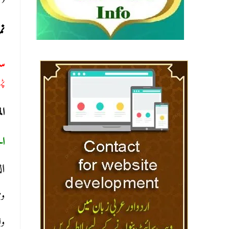
سل)
نم
س:
پڑھ
ا:
ا:
ال
).
ول