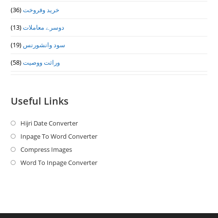
(36)
خرید وفروخت
(13)
دوسرے معاملات
(19)
سود وانشورنس
(58)
وراثت ووصيت
Useful Links
Hijri Date Converter
Opens
in
Inpage To Word Converter
Opens
a
in
Compress Images
Opens
new
a
in
Word To Inpage Converter
Opens
tab
new
a
in
tab
new
a
tab
new
tab