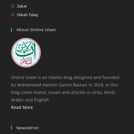
tab
new
a
in
Opens
Zakat
tab
new
a
in
Opens
Nikah Talaq
tab
new
a
in
tab
new
a
About Online Islam
tab
new
tab
Online Islam is an Islamic blog designed and founded
by Mohammad Hashim Qasmi Bastavi in 2018. In this
blog come islamic issues and articles in Urdu, Hindi
Arabic and English.
Read More
Newsletter