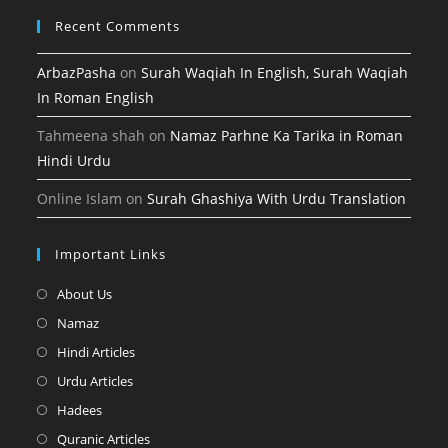
Recent Comments
ArbazPasha
on
Surah Waqiah In English, Surah Waqiah
In Roman English
Tahmeena shah
on
Namaz Parhne Ka Tarika in Roman
Hindi Urdu
Online Islam
on
Surah Ghashiya With Urdu Translation
Important Links
Opens
About Us
in
Opens
Namaz
a
in
Opens
Hindi Articles
new
a
in
Opens
Urdu Articles
tab
new
a
in
Opens
Hadees
tab
new
a
in
Opens
Quranic Articles