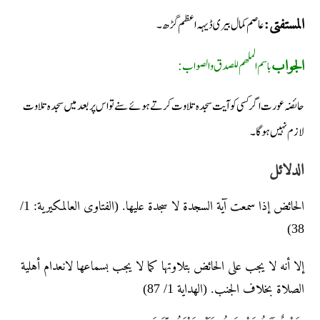
عاصم کمال بیری ڈیہہ اعظم گڑھ۔
المستفتی:
باسم الملھم للصدق والصواب:
الجواب
حائضہ عورت اگر کسی کو آیت سجدہ تلاوت کرتے ہوئے سنے تو اس پر بعد میں سجدہ تلاوت
لازم نہیں ہوگا۔
الدلائل
الحائض إذا سمعت آیة السجدۃ لا سجدة علیھا. (الفتاوی العالمکیریة: 1/
38)
إلا أنه لا يجب على الحائض بتلاوتها كما لا يجب بسماعها لانعدام أهلية
الصلاة بخلاف الجنب. (الھدایة 1/ 87)