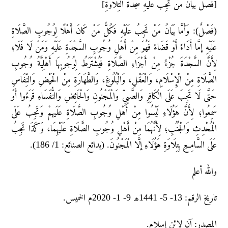
[فَصْلٌ بَيَانُ مَنْ تَجِبُ عَلَيْهِ سَجْدَةُ التِّلَاوَةِ]
(فَصْلٌ): وَأَمَّا بَيَانُ مَنْ تَجِبُ عَلَيْهِ فَكُلُّ مَنْ كَانَ أَهْلًا لِوُجُوبِ الصَّلَاةِ
عَلَيْهِ إمَّا أَدَاءً أَوْ قَضَاءً فَهُوَ مِنْ أَهْلِ وُجُوبِ السَّجْدَةِ عَلَيْهِ وَمَنْ لَا فَلَا؛
لِأَنَّ السَّجْدَةَ جُزْءٌ مِنْ أَجْزَاءِ الصَّلَاةِ فَيُشْتَرَطُ لِوُجُوبِهَا أَهْلِيَّةُ وُجُوبِ
الصَّلَاةِ مِنْ الْإِسْلَامِ، وَالْعَقْلِ، وَالْبُلُوغِ، وَالطَّهَارَةِ مِنْ الْحَيْضِ وَالنِّفَاسِ
حَتَّى لَا تَجِبَ عَلَى الْكَافِرِ وَالصَّبِيِّ وَالْمَجْنُونِ وَالْحَائِضِ وَالنُّفَسَاءِ قَرَءُوا أَوْ
سَمِعُوا؛ لِأَنَّ هَؤُلَاءِ لَيْسُوا مِنْ أَهْلِ وُجُوبِ الصَّلَاةِ عَلَيهمْ وَتَجِبُ عَلَى
الْمُحْدِثِ وَالْجُنُبِ؛ لِأَنَّهُمَا مِنْ أَهْلِ وُجُوبِ الصَّلَاةِ عَلَيْهِمَا، وَكَذَا تَجِبُ
عَلَى السَّامِعِ بِتِلَاوَةِ هَؤُلَاءِ إلَّا الْمَجْنُونَ. (بدائع الصنائع: 1/ 186).
والله أعلم
تاريخ الرقم: 13- 5- 1441ھ 9- 1- 2020م الخمیس.
المصدر: آن لائن إسلام.