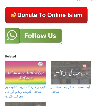
Related
آیت سجدہ کا ترجمہ سننے پر
ٹیپ ریکارڈ کے ذریعے تلاوت پر
سجدہ
سجدۂ تلاوت، ریڈیو اور ٹی
وی کی تلاوت