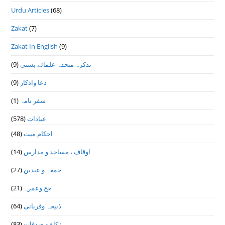
Urdu Articles
(68)
Zakat
(7)
Zakat In English
(9)
(9)
تذكرہ متحدہ علمائے بستى
(9)
دعا واذكار
(1)
سفر نامہ
(578)
عبادات
(48)
احکام میت
(14)
اوقاف ، مساجد و مدارس
(27)
جمعہ و عیدین
(21)
حج وعمرہ
(64)
ذبیحہ وقربانی
(83)
زکاة و صدقات