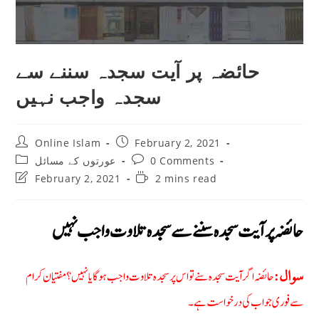
حائضہ پر آیت سجدہ سننے سے
سجدہ واجب نہیں
Post
Post
Online Islam
February 2, 2021
author:
published:
Post
Post
عورتوں کے مسائل
0 Comments
category:
comments:
Post
Reading
February 2, 2021
2 mins read
last
time:
modified:
حائضہ پر آیت سجدہ سننے سے سجدہ تلاوت واجب نہیں
حائضہ اگر آیت سجدہ سنے تو اس پر سجدہ تلاوت واجب ہوگا یا نہیں؟ مفتیان کرام
سوال:
سے فوری جواب کی درخواست ہے۔