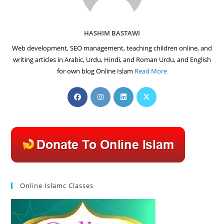
HASHIM BASTAWI
Web development, SEO management, teaching children online, and
writing articles in Arabic, Urdu, Hindi, and Roman Urdu, and English
for own blog Online Islam
Read More
Opens
Opens
Opens
Opens
in
in
in
in
a
a
a
a
new
new
new
new
tab
tab
tab
tab
Online Islamc Classes