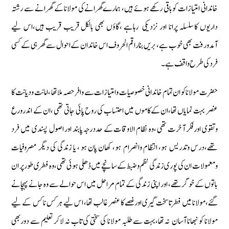
خاندانی امتیازات كوباقی ركھے ہوئے ہیں‏، ہمارےگھرانےكی مولانا كے گھرانے سے رشتہ
داریوں كاسلسلہ پرانا‏‏ اور نزدیكی رہاہے ‏،گاؤں بھی بالكل قریب قریب ہیں‏،اس لیے
آمدورفت بھی خوب ہے‏، بریں بنا راقم الحروف اس خاندان كے احوال سے گھر ہی كے كسی
فرد كی طرح واقف ہے۔
حضرت مولاناكو ان تمام خاندانی خصوصیات وامتیازات سے وافرحصہ ملا تھا ‏، امانت ودیانت كا
عنصر بہت نمایاں تھا‏،ان كےكاموں میں احتساب كی روح پائی جاتی تھی ‏،ان كے اندرورع
وتقوی اورفكر آخرت تھی ‏،وہ نظام الاوقات كے حددرجہ پابند اور اصول پسندی میں فرد
تھے‏،درس وتدریس ‏ ہو، انتظام وانصرام ہو‏، كھان پان ہو ‏، یا زندگی كی دیگر مصروفیات
ومعمولات ان كی پوری زندگی نظم وضبط كے سانچے میں ڈھلی ہوئی تھی‏،وہ فطری طورپر ان
باتوں كے خوگر تھے‏، اور اپنی زندگی كے تمام مراحل میں اس حوالے سے وہ جانے پہچانے
گئے‏،مولانا میں فطرتا سخت گیری اورغصے كا عنصر غالب تھا، اس لیے ہركس ناكس كے لیے
مولانا كو نبھانا آسان نہ تھا‏،بہت سے طلبہ مولانا كی سختی كی تاب نہ لاكر تعلیم سے دوربھی