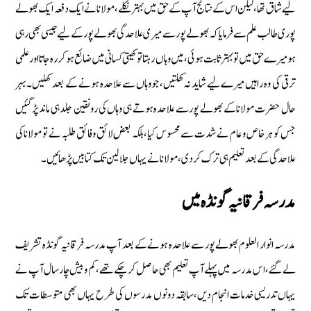
لیے شاق تھا‏،لیكن اس كے نتائج آپ كے حق میں بہتر نكلے‏،مولانا نے ایك دفعہ ایك بھولے
پوری طالب علم سے فرمایا كہ بھولے پورسے میری علاحدگی بھولے پور كے لیے جیسی بھی رہی
ہو میرے حق میں توبہتر ثابت ہوئی‏،میں وہاں رہتا توكھیتی كسانی میں ضائع ہوكر رہ جاتااورعلمی
ترقی كی وہ راہیں میرےلیے شاید نہ كھلتیں‏، جووہاں سے علاحدہ ہونے كے بعد كھلیں۔بہر
حال حضرت مولانا كے بھولے پورسے علاحدہ ہوتے ہی وہاں كی رونقین جلد ہی ماند پڑگئیں‏
جس كو ہر خاص وعام نے شدت سے محسوس كیا‏، بلكہ بعض لائق وفائق طلبہ نے تو مولاناكی
علاحدگی كے بعد تعلیم ہی ترك كردی‏، مولانا نے یہاں جلالین تك كتابیں پڑھائیں‏۔
مدرسہ فرقانیہ گونڈہ میں
مدرسہ انوار العلوم بھولے پور سے علاحدہ ہونے كے بعد آپ مدرسہ فرقانیہ گونڈہ تشریف
لے گئے ‏،اس مدرسہ میں پہلے آپ تعلیم بھی حاصل كرچكے تھے‏،كم وبیش چارسال آپ نے
یہاں تدریسی خدمات انجام دیں‏،سابقہ دونوں مدرسوں كی طرح یہاں بھی متوسطات تك