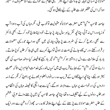
مولانا كی مساعی جمیلہ كی بدولت اپنے بہترتعلیمی نظام كے حوالے سے اتنا معروف ومشہور
ہوا‏كہ اس كی مختصر عمارت طلبہ كے لیے ناكافی ہوگئی۔
جامعہ قاسمیہ‘‘ گیا’’میں حضرت مولاناكو مقبولیت توخوب ملی، مگر وہا ں كی آب وہوا آپ
كوزیادہ راس نہ آئی‏،چنانچہ تقریبا ہرسال بیمار پڑجاتے‏، خود اپنا علاج خود كرتے‏،كبھی ڈاكٹر
سے بھی رجوع كرنے كی ضرورت پڑجاتی‏،بیماری میں بھی وہ اپنے تدریسی معمولات
برقرارركھتے‏،درس گاہ جانے كی ہمت نہ ہوتی تواپنے كمرے میں ہی بلا كر طلبہ كو پڑھاتے‏۔
باربار كی علالت سے دل برداشتہ ہوكر‘‘ گيا ’’كو خیر باد كہنے كا فیصلہ كیا‏‏، والد صاحب كی بھی
رائے ہوئی كہ‘‘ گیا’’ كے بجائے قریب ہی میں كہیں‏تدریسی خدمت انجام دیں‏،تاكہ صحت
بہتر ہوسكے‏، چنانچہ اپنےگاؤں كےقریب مدرسہ انوارالعلوم بھولے پور امبیڈكرنگر كے ذمہ
داروں كی درخواست پر وہاں سےوابستہ ہوگئے‏، گیاسےجدائیگی كا فیصلہ وہاں كی انتظامیہ
اورطلبہ دونوں كے لیے تكلیف دہ تھا‏،چنانچہ جامعہ قاسمیہ گیا میں پڑھنے والے عربی ششم
كے طلبہ حضرت مولانا سے پڑھنے كے لیے اپنے علاقہ كا مدرسہ چھوڑكروطن سے دور ایك