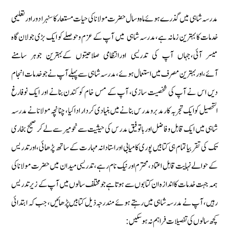
مدرسہ شاہی میں گذرے ہوئے ماہ وسال حضرت مولانا كی حیات مستعار كا سنہرا دور اورتعلیمی
خدمات كا بہترین زمانہ ہے‏،مدرسہ شاہی میں آپ كے عزم وحوصلے كو ایك بڑی جولان گاہ
میسر آئی‏،جہاں آپ كی تدریسی اورانتظامی صلاحیتوں كےبہترین جوہر سامنے
آئے،اوربہترین مصرف میں استعمال ہوئے‏،مدرسہ شاہی سے پہلے آپ نے جوخدمات انجام
دیں اس نے آپ كی شخصیت سازی، آپ كے مس خام كو كندن بنانے اور ایك نوفارغ
التحصیل كو ایك تجربہ كار مدبر ومدرس بنانے میں بنیادی كردار ادا كیا‏، چنانچہ مولانا نے مدرسہ
شاہی میں ایك قابل و فاضل اورباتوفیق مدرس كی حیثیت سے نحومیر سے لےكر صحیح بخاری
تك كی تقربیا تمام ہی كتابیں پوری كامیابی اوراستادانہ مہارت كے ساتھ پڑھائی‏،اورتدریس
كے حوالے نہایت قابل اعتماد‏،محترم اورنیك نام رہے‏، تدریسی میدان میں حضرت مولاناكی
ہمہ جہت خدمات كا اندازہ ان كتابوں سے ہوتاہے جومختلف سالوں میں آپ كے زیرتدریس
رہیں‏، آپ نے مدرسہ شاہی میں رہتے ہوئے مندرجہ ذیل كتابیں پڑھائیں‏، جب كہ ابتدائی
كچھ سالوں كی تفصیلات فراہم نہ ہوسكیں‏: