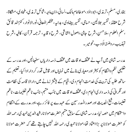
بخاری‏‏،مسلم‏، ترمذی‏، ابوداؤد‏، موطا امام مالك‏، نسائی‏، ابن ماجہ‏، شمائل ترمذی‏، طحاوی‏، مشكاة ‏،
شرح عقائد‏، تفسیرجلالین‏، حسامی‏، تفسیربیضاوی ‏، ہدایہ،مختصر‏المعانی، نورالانوار‏، كنزالدقائق
‏،سلم العلوم ‏،ملاحسن‏،شرح جامی‏،اصول الشاشی‏، شرح وقایہ‏، ترجمہ قرآن‏، كافیہ‏،شرح
تہذیب‏، روضتہ الأدب‏،نحومیر۔
مدرسہ شاہی میں آپ نے مختلف اوقات میں مختلف ذمہ داریاں سنبھالیں ‏،اورمدرسہ كے
تعلیمی نظم وانتظام كو بہتر اورمعیاری بنانے میں نمایاں اورقابل قدر كردار ادا كیا‏،تعلیم كے
ساتھ طلبہ كی تربیت كی خدمت انجام دی‏، قیام كے بیشتر زمانے میں دارالاقامہ كی نظامت
اورنگرانی كی ذمہ داری انجام دی‏،مختلف اوقات میں نائب مہتمم‏، نائب ناظم تعلیمات‏، ناظم
تعلیمات‏،‏شیخ الحدیث اورصدرالمدرسین كے عہدے پر فائز رہے‏،اورمدرسے كےانتظام
واستحكام میں حصہ لیا‏،مدرسہ شاہی كے سابق مہتمم حضرت مولانا رشیدالدین حمیدی رحمہ اللہ
كو حضرت مولانا پر بڑا اعتماد تھا‏‏،مولانا حمیدی رحمہ اللہ نہیں چاہتے تھے كہ حضرت مولانا