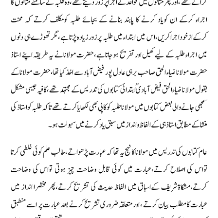
كراتےتھے ‏،اورپھر مثالوں میں قواعد كے اجرا پرزور دیتے تھے‏،وہ طلبہ كے سامنے مثالوں كا
اجراء كركے ان كویاد كرنے كا پابند بنانے كے بجائے طلبہ كومكلف كرتے كہ محنت
كركےازخوداجراكریں‏،اس میں ابتداء میں طلبہ پرزورزیادہ پڑتاہے‏،مگر تھوڑےہی دنوں
میں اجراء طلبہ كے لیے كھیل اورتفریح ہوجاتاہے‏،حضرت مولانانے یہ طریقہ اپنے استاذ
حضرت مولانا ضیاء الحق صاحب برہی عادل پور فیض آباد سے اخذ كیا تھا‏،حضرت مولاناكے
بقول مولانا ضیاء الحق فیض آبادیؒ ابتدائی كتابوں كی تدریس كے مجتہد تھے‏، كافیہ جیسی مشكل
سمجھی جانے والی بعض كتابوں میں مولاناطلبہ كوكاپی بھی لكھایا كرتے تھے تاكہ طلبہ كواستاذ كی
منشا كے مطابق استاذ ہی كےالفاظ وانداز میں سبق یاد كرنے میں سہولت ہو۔
عام كتابوں كی تدریس میں مولانا كا نہج یہ تھا كہ عبارت پڑھواتے‏،طالب علم كوئی غلطی كرتا
تواس كی اصلاح كرتے‏،عبارت میں كوئی قابل وضاحت چیز ہوتی تواس كی وضاحت
كرتے‏،مشكاةشریف كےاسباق میں الفاظ حدیث كی تشریح كرتے‏،پھر مختصرا انداز میں
عبارت كامطلب بیان كرتے ‏، اورمتعلقہ ضروری تشریح كرنے بعد عبارت پر اسے منطبق