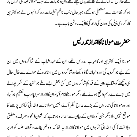
تھے‏‏حالاں كہ زمانے كے تقاضے بدل چكے تھے‏،ان وجوہات كےسبب مولانا جلد ہی گراں بار
ہوكر نظامت سے مستعفی ہوگئے‏‏، بہرحال نائب ناظم تعلیمات رہ كر انہوں نے جوبہترین
كاركردی پیش كی وہ ان كی زندگی كا ایك روشن باب ہے۔
حضرت مولانا كا انداز تدریس
مولانا ایك بہترین اوركامیاب مدرس تھے‏، ان كےعہدشباب كے شاگردوں میں ان
كےلیے جوگرویدگی اوروالہانہ لگاؤ دیكھا وہ شاگردوں میں استاتذہ كے حوالے سےخال خال
ہی دیكھنے كوملتاہے‏،ان كے قدیم شاگردوں میں كئی بعض ایسے ملے جوتنقید كے نشتر چلانے
میں بڑے بے رحم واقع ہوئے تھے‏، مگر مولانا كانام آیا تو ان كااندازسراپا ادب وتعظیم ہوگیا‏،
اور وہ مولانا كی تدریس كے بڑے مداح نظر آئے‏،ہمیں مولاناسے ابتدائی كتابیں پڑھنے كا
موقع نہیں ملا؛مگر جن كوملا ان كےبیان سے اندازہ ہوتاہے كہ فنون (نحو وصرف ومنطق
‏،بلاغت) كی ابتدائی كتابوں میں مولانا كاانداز یہ تھا كہ وہ تعریفات وقواعد طلبہ كو ازبر