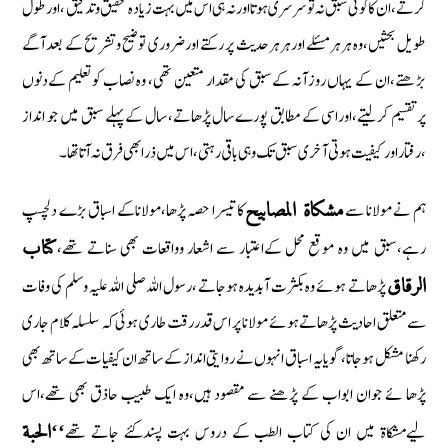
كرتے‏،ان كاكوئی سبق نہ توسرسری ہوتا اورنہ ہی اس میں بہت زیادہ تحقیق وتدقیق ‏،اورطول
طویل بحثیں‏،وہ ہرہرمسئلے اورہرہرحدیث پر ركتے اورضروری توضیح وتشریح كے بعدآگے
بڑھتے‏،ان كے یہاں روزآنہ كےسبق كی مقدار متعین تھی‏، وہ نصاب كوتعلیم كےدنوں
پرتقسیم كرلیتے‏،اوراسی كے مطابق پورے سال پڑھاتے‏، سال كے پہلے سبق میں جو انداز
‏،رفتار اوركیفیت ہوتی آخری سبق تك وہی باقی رہتی ‏،اس میں ذرا بھی فرق نہ آتاتھا۔
ہم نے مولانا سے
كا تیسرا حصہ پڑھا‏،مولاناكے اسباق بڑے دلچسپ
مشكاة المصابیح
رہے‏،سبق میں وہ موقع محل كےاعتبار سے اشعار وواقعات بھی سناتے تھے‏،
كتاب
پڑھاتے ہوئے وہ بكثرت آبدیدہ ہوجاتے ‏،رسول اللہ صلی اللہ علیہ وسلم كی وفات
الرقاق
سے متعلق احادیث پڑھاتے ہوئے مولانا پر اس قدررقت طاری ہوئی كہ سلسلہ كلام جاری
ركھنا مشكل ہوجاتا‏، گویا یہ اسباق انہوں نے روایتی انداز كے ساتھ ان كیفیات كے ساتھ بھی
پڑھا ئے جوان ابواب كے پڑھنے سے مقصود ہیں‏،وہ ایك طبیب حاذق بھی تھے‏،اس
لیےمشكاة میں ان كی كتاب الطب كے دروس بہت پسندكئے جاتے تھے
‏‘‘الحبة