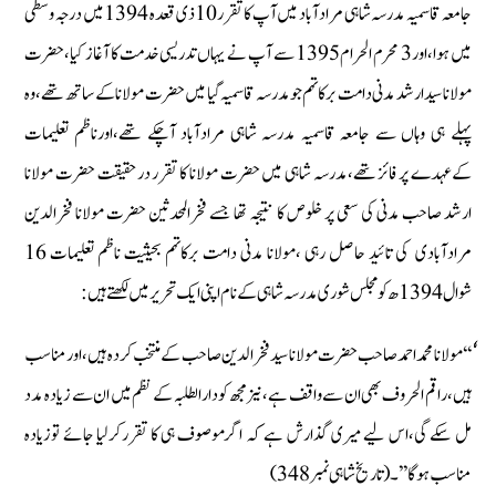
جامعہ قاسمیہ مدرسہ شاہی مرادآباد میں آپ كا تقرر10 ذی قعدہ 1394 میں درجہ وسطی
میں ہوا‏،اور3 محرم الحرام1395 سے آپ نے یہاں تدریسی خدمت كا آغاز كیا‏،حضرت
مولانا سیدارشد مدنی دامت بركاتہم جومدرسہ قاسمیہ گیا میں حضرت مولانا كے ساتھ تھے‏،وہ
پہلے ہی وہاں سے جامعہ قاسمیہ مدرسہ شاہی مرادآباد آچكے تھے‏،اورناظم تعلیمات
كےعہدے پر فائز تھے‏،مدرسہ شاہی میں حضرت مولانا كا تقرر درحقیقت حضرت مولانا
ارشد صاحب مدنی كی سعی پر خلوص كا نتیجہ تھا جسے فخرالمحدثین حضرت مولانا فخرالدین
مرادآبادی كی تائید حاصل رہی ‏،مولانا مدنی دامت بركاتہم بحیثیت ناظم تعلیمات 16
شوال 1394 ھ كومجلس شوری مدرسہ شاہی كے نام اپنی ایك تحریر میں لكھتے ہیں:
‏ٗٗ‘‘مولانا محمد احمدصاحب حضرت مولانا سیدفخرالدین صاحب كے منتخب كردہ ہیں‏،اورمناسب
ہیں‏،راقم الحروف بھی ان سے واقف ہے‏،نیزمجھ كو دارالطلبہ كے نظم میں ان سے زیادہ مدد
مل سكے گی‏،اس لیے میری گذارش ہے كہ اگرموصوف ہی كا تقرركرلیا جائے توزیادہ
مناسب ہوگا’’۔(تاریخ شاہی نمبر348)