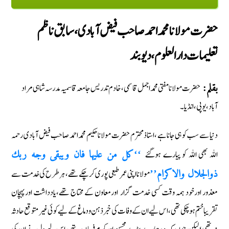
حضرت مولانا محمد احمد صاحب فیض آبادی، سابق ناظم
تعلیمات دارالعلوم ‏،دیوبند
حضرت مولانا مفتى محمد اجمل قاسمی، خادم تدریس جامعہ قاسمیہ مدرسہ شاہی مراد
بقلم:
آباد، يوپى، انڈيا۔
دنیا سے سب كو ہی جاناہے ‏،استاذ محترم حضرت مولانا حكیم محمد احمد صاحب فیض آبادی رحمہ
اللہ بھی اللہ كو پیارے ہوگئے
‏‘‘كل من عليها فان ويبقى وجه ربك
مولانا اپنی عمر طبعی پوری كرچكے تھے‏، ہرطرح كی خدمت سے
ذوالجلال والاكرام’’
معذور اورخود ہمہ وقت كسی خدمت گزار اورمعاون كے محتاج تھے‏،یادداشت اورپہچان
تقریبا ختم ہوچكی تھی‏،اس لیےان كے وفات كی خبر ذہن ودماغ كے لیے كوئی غیر متوقع حادثہ