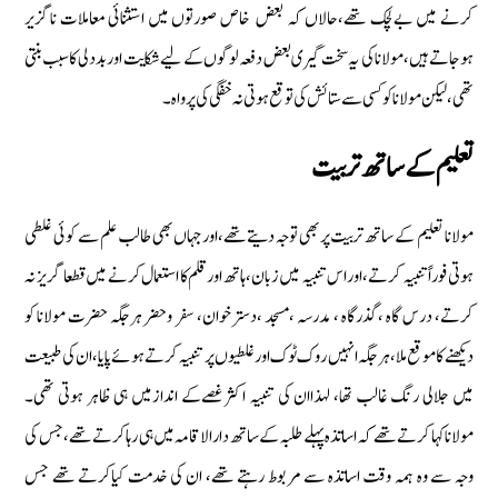
كرنے میں بےلچك تھے‏،حالاں كہ بعض خاص صورتوں میں استثنائی معاملات ناگزیر
ہوجاتے ہیں‏،مولانا كی یہ سخت گیری بعض دفعہ لوگوں كے لیے شكایت اوربددلی كا سبب بنتی
تھی‏،لیكن مولانا كو كسی سے ستائش كی توقع ہوتی نہ خفگی كی پرواہ۔
تعلیم كےساتھ تربیت
مولانا تعلیم كے ساتھ تربیت پر بھی توجہ دیتےتھے‏،اورجہاں بھی طالب علم سے كوئی غلطی
ہوتی فوراً تنبیہ كرتے‏،اوراس تنبیہ میں زبان‏،ہاتھ اورقلم كا استعمال كرنے میں قطعا گریز نہ
كرتے‏، درس گاہ ‏،گذرگاہ ‏، مدرسہ ‏،مسجد ‏،دسترخوان‏، سفر وحضر ہرجگہ حضرت مولانا كو
دیكھنے كا موقع ملا‏، ہرجگہ انہیں روك ٹوك اورغلطیوں پر تنبیہ كرتے ہوئے پایا‏،ان كی طبیعت
میں جلالی رنگ غالب تھا‏، لہذاان كی تنبیہ اكثر غصےكے اندازمیں ہی ظاہر ہوتی تھی‏۔
مولاناكہا كرتے تھے كہ اساتذہ پہلے طلبہ كےساتھ دارالاقامہ میں ہی رہا كرتےتھے‏،جس كی
وجہ سے وہ ہمہ وقت اساتذہ سے مربوط رہتے تھے‏، ان كی خدمت كیاكرتے تھے جس