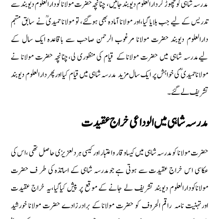
مدرسہ شاہی كو چھوڑ كردارالعلوم دیوبند جائیں‏، چنانچہ حضرت مولانا كو دارالعلوم دیوبند سے
تدریس كے لیے جب بلایا گیا‏،اور مولانا آمادہ بھی ہوگئے‏، تو مولانا حمیدیؒ نے سابق مہتمم
دارالعلوم دیوبند حضرت مولانا مرغوب الرحمن صاحب سے باقاعدہ ایك سال كے
لیےمدرسہ شاہی میں حضرت مولانا كے قیام كی منظوری لی‏،چنانچہ حضرت مولانا نے
مولاناحمیدی ؒكی خواہش پر ایك سال مزید مدرسہ شاہی میں قیام كیا اورپھر دارالعلوم دیوبند
تشریف لےگئے۔
مدرسہ شاہی میں الوداعی خراج عقیدت
حضرت مولانا كومدرسہ شاہی میں كیساوقار واعتبار اوركیسی ہردلعزیزی حاصل تھی ‏،اس كی
عكاسی اس خراج عقیدت سے ہوتی ہے جومدرسہ شاہی كے اساتذہ كی طر ف حضرت
مولاناكودارالعلوم دیوبند تشریف لے جانے كے موقع پر پیش كیاگیا‏،یہ خراج عقیدت
اورتہنیت نامہ راقم الحروف كو حضرت مولانا كے برادرزادے حضرت مولانا خورشید