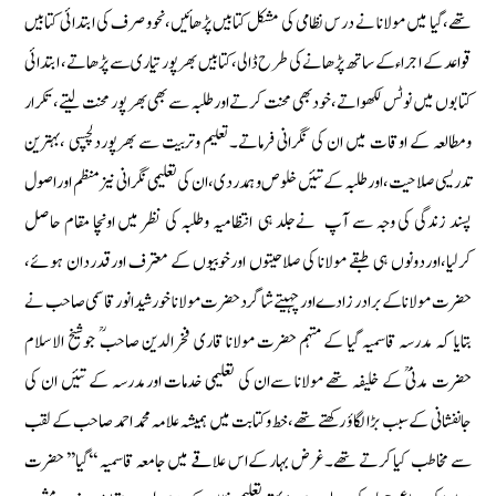
تھے‏،گیا میں مولانا نے درس نظامی كی مشكل كتابیں پڑھائیں،نحووصرف كی ابتدائی كتابیں
قواعد كے اجراء كے ساتھ پڑھانے كی طرح ڈالی‏،كتابیں بھرپور تیاری سے پڑھاتے‏، ابتدائی
كتابوں میں نوٹس لكھواتے‏،خود بھی محنت كرتے اورطلبہ سے بھی بھر پور محنت لیتے‏،تكرار
ومطالعہ كے اوقات میں ان كی نگرانی فرماتے‏۔تعلیم وتربیت سے بھرپوردلچسپی ‏،بہترین
تدریسی صلاحیت‏، اورطلبہ كے تئیں خلوص‏ و ہمدردی، ان كی تعلیمی نگرانی نیزمنظم اوراصول
پسند زندگی كی وجہ سے آپ نےجلد ہی انتظامیہ وطلبہ كی نظر میں اونچا مقام حاصل
كرلیا‏،اوردونوں ہی طبقے مولانا كی صلاحیتوں اورخوبیوں كے معترف اورقدردان ہوئے‏،
حضرت مولانا كے برادر زادے اورچہیتے شاگردحضرت مولانا خورشید انورقاسمی صاحب نے
بتایا كہ مدرسہ قاسمیہ گیا كے مہتمم حضرت مولانا قاری فخرالدین صاحبؒ جوشیخ الاسلام
حضرت مدنیؒ كے خلیفہ تھے مولانا سےان كی تعلیمی خدمات اورمدرسہ كے تئیں ان كی
جانفشانی كےسبب بڑا لگاؤ ركھتے تھے‏،خط وكتابت میں ہمیشہ علامہ محمد احمد صاحب‏ كے لقب
سے مخاطب كیا كرتے تھے‏۔غرض بہار كےاس علاقے میں جامعہ قاسمیہ ‘‘گیا’’ حضرت