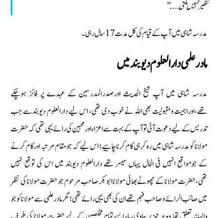
نظیر نہیں ملتی…..’’
مدرسہ شاہی میں آپ كے قیام كی كل مدت 17 سال رہی۔
مادر علمی دارالعلوم دیوبند میں
مدرسہ شاہی میں آپ شیخ الحدیث اورصدرالمدرسین كے عہدے پر فائز ہوچكے
تھے‏،اوراہمیت ومقبولیت بھی اللہ نے خوب دی تھی‏، اس لیے دارالعلوم دیوبندسے جب
تدریس كے لیے دعوت آئی توآپ كے بہت سے اعزاء اورمحبین كی رائے یہی تھی كہ حضرت
مولانا كو مدرسہ شاہی میں رہ كرہی كام كرنا چاہیے‏؛ اس لیے كہ جومقام مرتبہ اوركام كرنے
كے جومواقع انہیں فی الحال یہاں میسر تھے دارالعلوم دیوبند میں اس كی توقع نہیں
تھی‏،حضرت مولانا كے چھوٹے بھائی مولانا ابوبكر صاحب مرحوم جو حضرت مولانا كی نظر
میں صائب الرائے و صاحب فہم تھے ان كی بھی یہی رائے تھی ؛ مگر مادرعلمی سے مولانا كو جو
والہانہ تعلق تھا وہ ہر چیزپر حاوی رہا‏، ایسےتمام مخلصین كے لیے حضرت مولانا كی طرف