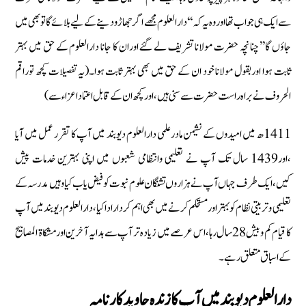
سےایك ہی جواب تھا اوروہ یہ كہ ‘‘دارالعلوم مجھے اگر جھاڑودینے كے لیے بلائے گاتو بھی میں
جاؤں گا‏’’چنانچہ حضرت مولانا تشریف لے گئے اوران كا جانا دارالعلوم كے حق میں بہتر
ثابت ہوا اوربقول مولانا خود ان كے حق میں بھی بہتر ثابت ہوا۔(یہ تفصیلات كچھ توراقم
الحروف نےبراہ راست حضرت سےسنی ہیں‏،اوركچھ ان كےقابل اعتماد اعزاء سے )
1411ھ میں امیدوں كے نشیمن مادرعلمی دارالعلوم دیوبند میں آپ كا تقرر عمل میں آیا
‏،اور1439 سال تك آپ نے تعلیمی وانتظامی شعبوں میں اپنی بہترین خدمات پیش
كیں‏،ایك طرف جہاں آپ نےہزاروں تشنگان علوم نبوت كوفیض یاب كیا وہیں مدرسہ كے
تعلیمی وتربیتی نظام كوبہتر اورمستحكم كرنے میں بھی اہم كردار ادا كیا‏، دارالعلوم دیوبند میں آپ
كا قیام كم وبیش 28 سا ل رہا، اس عرصے میں زیادہ تر آپ سے ہدایہ آخرین اورمشكاة المصابیح
كے اسباق متعلق رہے۔
دارالعلوم دیوبند میں آپ كازندہ جاوید كارنامہ