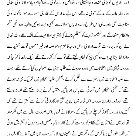
ذمہ داریوں كوبڑی محنت وجانفشانی اوراخلاص و بے لوثی سےانجام دیا‏،مولانا كوئی سماجی
اوررابطہ عامہ كے مد كے آدمی نہ تھے‏،اس لیے مدارس كے خارجی امور سےمولانا كو نہ كوئی
مناسبت تھی‏،اورنہ ہی اس طرح ذمہ داریاں مولانا سے كبھی وابستہ ہوئیں‏،البتہ وہ داخلی نظم
وانتظام سنبھالنے اور تعلیم وتربیت كو مستحكم بنانے كی بہترین صلاحیت كے مالك تھے‏، اللہ تعالی
نے ان كو زبردست قوت ارادی ‏،اعلی درجہ كا عزم وحوصلہ اورغیر معمولی قوت تنفید سے
نوازا تھا‏، چنانچہ جب وہ كسی چیز كوٹھان لیتے تھے تواسے كر گذرتے تھے‏‏‏،ایك دفعہ ذكر كیا كہ
مدرسہ شاہی میں امتحانات میں دورہ حدیث كے طلبہ بڑی بے اصولیاں كیا كرتے تھے‏،بہت
سےطلبہ امتحانات میں دھڑلے سے نقل كرتے ‏،بعض طلبہ امتحان میں شریك ہی نہ ہوتے
تھے كہ ضمنی امتحان میں آسانی سےپاس ہوجائیں‏‏،متنبہ كرنے پر نہ سنتےتھے اورنہ مانتے
تھے‏،اورذمہ داران مدرسہ اس لحاظ میں ان پرسختی اوركاروائی كرنے سے كتراتے تھے كہ
كہیں وہ مدرسہ چھوڑ كر چلے نہ جائیں گے‏،مولانا نے فرمایا: اس صورت حال سے میں فكرمند
تھا اورمیں نے امتحان كے نظام كودرست كرنے كاارادہ كیا ‏،بعض ذمہ داروں كو تشویش ہوئی
كہ طلبہ شورش برپا كریں گے‏،مگرمیں نے اطمینان دلایا كہ سب قابومیں آجائےگا ‏،فرمایا :