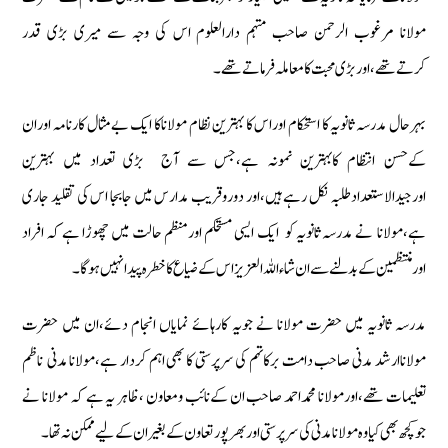
مولانا مرغوب الرحمن صاحب مہتمم دارالعلوم اس كی وجہ سے میری بڑی قدر
كرتےتھے‏،اوربڑی محبت كا معاملہ فرماتے تھے۔
بہرحال مدرسہ ثانویہ كا استحكام اوراس كا بہترین نظام مولاناكا ایك بےمثال كارنامہ اوران
كےحسن انتظام كابہترین نمونہ ہے‏،جس سے آج بڑی تعداد میں بہترین
اورجیدالاستعدادطلبہ نكل رہے ہیں‏،اور دوروقریب مدارس میں جابجا اس كی تقلید جاری
ہے‏،مولانا نے مدرسہ ثانویہ كو ایك ایسی مستحكم اورمنظم حالت میں چھوڑا ہے ‏كہ افراد
اورمنتظمین كے بدلنےسے ان شاءاللہ العزیز اس كے ضیاع كا خطرہ پیدا نہیں ہوگا۔
مدرسہ ثانویہ میں حضرت مولانا نے جویہ كارہائے نمایاں انجام دئے‏،ان میں حضرت
مولاناارشد مدنی صاحب دامت بركاتہم كی سرپرستی كا بھی اہم كردار ہے‏،مولانا مدنی ناظم
تعلیمات تھے،اورمولانا محمداحمد صاحب ان كےنائب ومعاون ‏،ظاہر یہ ہے كہ مولانا نے
جوكچھ بھی كیا وہ مولانامدنی كی سرپرستی اوربھرپور تعاون كے بغیر ان كے لیے ممكن نہ تھا۔