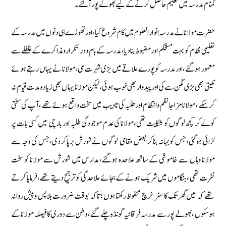
گمنام مدرسہ میں تعلیم حاصل كرنے كے لیے بھولے پورآگئے۔
حضرت مولانا نےمدرسہ انوار العلوم میں كام شروع كیا‏،اورتھوڑے ہی دنوں میں مدرسہ كے
تعلیمی نظام كو بہت مستحكم اورمضبوط بنادیا‏،مدرسہ كے بام ودر تكرار ومذاكرے كے غلغلے سے
معمور ہوگئے‏، اورمدرسہ كو پورے علاقے میں بڑی شہرت ملی‏، مولانا نے یہاں رہتےہوئے
كھیتی بھی بڑی لگن سے كی اورپیدوار بھی خوب ہوئی‏، لیكن مولانایہاں بھی زیادہ مدت قیام نہ
كرسكے ‏، مولانا مزاجا نظم وانتظام ‏اورطلبہ كی تادیب میں سخت واقع ہوئے تھے ‏،آپ كی سختی
كولےكر كچھ لوگوں كو شكایت تھی‏،مولانا كی عدم موجودگی طلبہ اور بارچی میں كسی بات پر
لڑائی ہوگئی‏،جس كوبہانہ بناكر بعض مقامی لوگوں نےشورش برپاكردی،جس كی وجہ سے
مولانا وہاں سے خاموشی كے ساتھ علاحدہ ہوگئے‏،مدارس میں شورش سے مولانا كو سخت
نفرت تھی ‏،ہنگاموں میں شریك ہونے كے بجائے علاحدگی كو ترجیح دیتے تھے‏،فرمایا كرتے
تھے كہ میں گھر تك كا سفر خرچ محفوظ ركھتاہوں ‏؛ تاكہ بوقت ضرورت بلاپس وپیش روانہ
ہوسكوں ‏،بھولے پور سے مدرسہ فرقانیہ گونڈہ چلے گئے‏، وطن سے دوری كافیصلہ مولانا كے