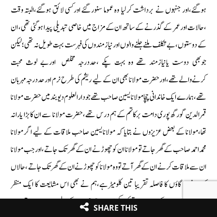
ہوگئے‏،اور جنہوں نے برداشت كرلیا وہ عموما سنور گئے اوركسی لائق ہوگئے‏،البتہ وقت
‏،حالات اورعمر كے گذرنے كے ساتھ ان كے مزاج میں خاصی تبدیلی پیدا ہوگئی تھی‏، ان
كے دوستوں ‏، بےتكلف ملنے جلنے والوں اورنیازمندوں كی فہرست بہت طویل نہ تھی‏؛لیكن
جوبھی دوست یانیازمند تھے وہ بہت پكے ‏،حددرجہ مخلص اوربے لوث محبت
كرنےوالےتھے‏،اورحضرت مولانا بھی ان كے لیے ریشم كی طرح نرم ‏اورحددرجہ مہربان
تھے‏،ہمارے ایك خاندانی چچامولانایسین صاحب تھے جودارالعلوم دیوبند میں حضرت مولانا
قمرالدین گورگھ پوری دامت بركاتہم كے ہم درس تھے‏،حضرت مولانا سے ان كابڑا یارانہ
تھا‏،مولانا كے بعض عزیزوں نے بتایا كہ مولانایسین صاحب ملاقات كے لیے اگر مولانا
محمداحمد صاحب كے گھر جاتے تو مولانا ان كوچھوڑنے ان كے گھر تك جاتے‏،اورجب مولانا
ان سے ملاقات كرنے ان كے گھر آتے تووہ مولانا كوچھوڑنے ان كے گھر تك جاتے ‏،حالاں
كہ دونوں گاؤں كا فاصلہ تقریبا تین كلومیڑہے‏،ہم نے بھی اس مشایعت كا ایك منظر
دیكھاہے‏،جو مولانا كے مزاج ومذاق كودیكھتےہوئے ہم جیسوں كے لیے باعث حیرت تھا۔
SHARE THIS