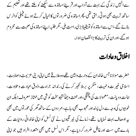
سےانہیں زندگی كے بہت سےآداب اورقرینے اساتذہ سے سیكھنے كو ملتے تھے اورتعلیم كے
ساتھ تربیت بھی ہوتی رہتی تھی‏،پھراساتذہ كی ضرورتوں كا خیال كرتےہوئے فیملی كواٹرس
بنائے گئے ‏،اس سے اساتذہ كوتویقینا بڑی راحت ملی ‏،مگر طلبہ اپنے اساتذہ كی صحبت سے محروم
ہوگئے، اوران كی تربیت كا بڑا نقصان ہوا۔
اخلاق وعادات
حضرت مولانا جس خاندان كے وارث وامین تھے‏ وہ علاقے میں اپنی دینی عزیمت و صلابت‏،
اسلامی غیرت وحمیت‏، منكر پر برملا نكیر كرنے كی رندانہ جراءت‏،ذوق عبادت وتلاوت‏،
امانت ودیانت‏، معمولات كی پختگی‏،اورمحنت وجفاكشی‏وسخت كوشی میں ممتاز معروف؛ بلكہ ان
خوبیوں كی وجہ سے دل پسند اورمحبوب بھی رہاہے‏،مردوں كے ساتھ گھر كی عورتوں میں بھی
یہ اوصاف بہت نمایاں تھے‏، زمانے كی نیرنگیوں نے نئی نسل كو اپنی خاندانی روایات كے
بارےمیں سست اورغافل ضروركردیاہے‏، مگر اس نسل میں بھی متعدد افراد ہیں جو اپنی