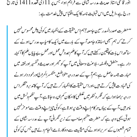
انورقاسمی استاذ حدیث مدرسہ شاہی سے فراہم ہوا‏، جس پر 11 ذی قعدہ 1411 كی تاریخ
درج ہے ‏‏، ذیل میں اس تہنیت نامہ كا ایك اقتبا س پیش خدمت ہے :
‘‘حضرت صدر المدرسین جامعہ! ہم اس حقیقت كے اظہار میں كوئی تامل محسوس نہیں
كرتے كہ ہم سبھی اساتذہ جامعہ آپ كے بارے میں ایك كامیاب مدرس ہونے كے
ساتھ اس بات كا یقین ركھتے ہیں كہ آپ كا علم ہمدوشِ عمل اورعملِ بےپایاں علم كا آئینہ
دار ہے۔ منطق وفلسفہ‏، بلاغت ومعانی میں آپ كو تبحر اورحدیث وتفسیر اورفقہ میں
مہارت تامہ حاصل ہے‏،ہم آپ كے حددرجہ متواضع‏، منكسرالمزاج اورخوددار ہونے
كی شہادت پیش كرتے ہیں‏،اوراس حقیقت كا اظہار كرتے ہیں كہ آپ كا تدبر وتفكر اس
درجہ بڑھا ہواہے كہ فكر ونظر میں غلطی كا امكان كم ہی رہ جاتاہے‏،آپ نظم ونسق میں
ماہر ہیں‏،آپ كےیہاں ہر كام اپنے وقت پر ہوتاہے‏،كوئی چیزاپنے وقت سے موخر نہیں
ہوتی‏،یہی وجہ ہے كہ حضرت مہتمم صاحب كے زیر نگرانی آپ نے مدرسہ شاہی كے
تمام شعبوں كے سربراہ ہونے كی حیثیت سے وہ كارنامے انجام دئے ہیں جس كی كوئی