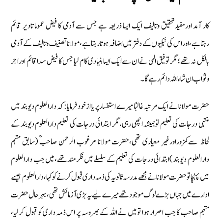
كار آمد اورمفیدتحقیق وتالیف ایك ایسا ذریعہ ہے جس سے آدمی كا فیض عموما تادیر قائم
رہتاہے‏،اوراس كی نیكیوں كے دفتر میں اضافہ ہوتا رہتاہے‏،مولانا تصنیف وتالیف كے آدمی
بالكل نہ تھے؛ مگر توفیق الہی نےان سےایك ایسا بنیادی كام لیا جس كا فیض سداقائم اوراجر
وثواب ان شاءاللہ دائم رہے گا۔
حضرت مولانا نے ایك مرتبہ غالبًا میرے استفسار پر یا ازخود فرمایا: كہ دارالعلوم دیوبند میں
منتہی درجات كی تعلیم توہمیشہ اچھی رہی‏،مگر ابتدائی درجات كی تعلیم دارالعلوم دیوبند كے
لحاظ سےكمزوراورغیر معیاری تھی‏،حضرت مولانا مرغوب الرحمن صاحبؒ (سابق مہتمم
دارالعلوم دیوبند )ابتدائی درجات كی تعلیم كے سلسلے میں فكرمندتھے‏،میں جب دارالعلوم
میں پہنچا توحضرت مولانا نے مجھے مدرسہ ثانویہ كی ذمہ داری قبول كرنے كو كہا‏،دارالعلوم جیسے
ادارےمیں جہاں بڑے لوگ موجود تھے میرے لیے یہ بڑی آزمائش تھی‏،بہر حال حضرت
مہتمم صاحب كا جب اصرار ہوا تومیں نے اللہ كے بھروسہ پر اس ذمہ داری كو قبول كرلیا‏،