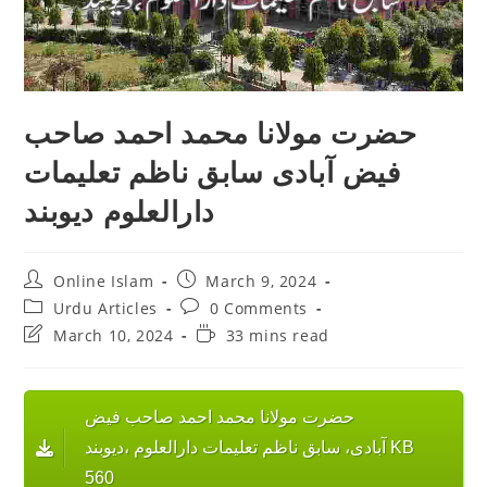
حضرت مولانا محمد احمد صاحب
فیض آبادی سابق ناظم تعلیمات
دارالعلوم دیوبند
Post
Post
Online Islam
March 9, 2024
author:
published:
Post
Post
Urdu Articles
0 Comments
category:
comments:
Post
Reading
March 10, 2024
33 mins read
last
time:
modified:
حضرت مولانا محمد احمد صاحب فیض
آبادی، سابق ناظم تعلیمات دارالعلوم ‏،دیوبند KB
560