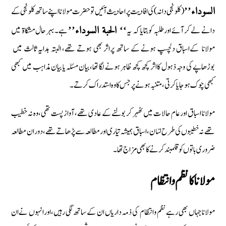
(كلونجی دانہ) كی افادیت پر احادیث آئیں توحضرت مولانا اپنے ساتھ كلونجی كے
السوداء’’
دانے لے كر آئے اورطلبہ كوبتایا كہ یہ
ہے‏۔بہر حال مشكاة میں
‘‘ الحبة السوداء’’
مولانا كےاسباق دلچسپ ہونے كے ساتھ پراثر بھی ہوتے تھے‏، البتہ ہدایہ ثالث میں
بوڑھاپے كی وجہ ذہول كااثر كچھ كچھ ظاہر ہونے لگا تھا‏،بیان مسئلہ یا بیان مذاہب میں كبھی
كبھی چوك ہوجایا كرتی ‏،متنبہ ہونے پر جس كا وہ استدراك كرتے‏۔
مولانا اسباق اورعام حالات میں ٹھہر كر بولنے كے عادی تھے‏، آواز پست تھی‏،وہ نہ خطیب
تھے نہ خطیبوں كی طرح لسّان‏، اسباق ہمیشہ تیاری اورمطالعہ سے پڑھاتے تھے‏،دوران مطالعہ
ضروری باتوں كوقلمبند كرنے كا بھی مزاج تھا۔
مولانا كا نظم وانتظام
مولاناجہاں بھی رہےنظم وانتظام كی ذمہ داریاں ان كے ساتھ لگی رہیں‏،اورانہوں نےان