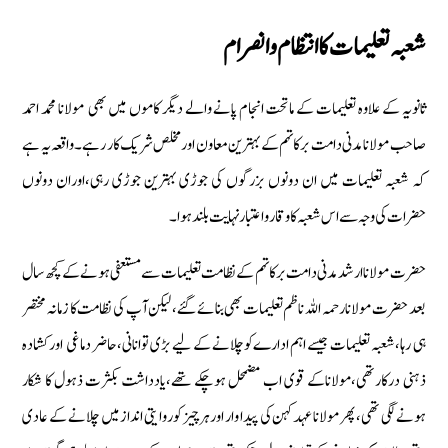
شعبہ تعلیمات كا انتظام وانصرام
ثانویہ كے علاوہ تعلیمات كے ماتحت انجام پانے والے دیگر كاموں میں بھی مولانا محمد احمد
صاحب مولانا مدنی دامت بركاتہم كے بہترین معاون اورمخلص شریك كار رہے۔ واقعہ یہ ہے
كہ شعبہ تعلیمات میں ان دونوں بزرگوں كی جوڑی بہترین جوڑی رہی‏،اوران دونوں
حضرات كی وجہ سے اس شعبہ كا وقار واعتبار نہایت بلند ہوا۔
حضرت مولانا ارشد مدنی دامت بركاتہم كے نظامت تعلیمات سے مستعفی ہونے كے كچھ سال
بعد حضرت مولانا رحمہ اللہ ناظم تعلیمات بھی بنائے گئے، لیكن آپ كی نظامت كا زمانہ مختصر
ہی رہا‏،شعبہ تعلیمات جیسے اہم ادارےكوچلانے كے لیے بڑی توانانی‏،حاضر دماغی ‏ اوركشادہ
ذہنی دركارتھی‏،مولاناكے قوی اب مضمحل ہوچكے تھے‏،یادداشت بكثرت ذہول كا شكار
ہونے لگی تھی‏، پھر مولانا عہدكہن كی پیدا وار اورہر چيز كوروایتی اندازمیں چلانے كے عادی