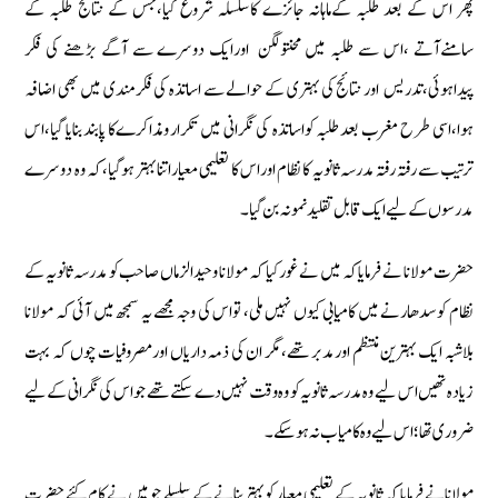
پھر اس كے بعد طلبہ كےماہانہ جائزے كاسلسلہ شروع كیا‏،جس كے نتائج طلبہ كے
سامنےآتے ‏،اس سے طلبہ میں محنت‏ولگن اورایك دوسرے سے آگے بڑھنے كی فكر
پیداہوئی‏،تدریس اور نتائج كی بہتری كے حوالے سے اساتذہ كی فكرمندی میں بھی اضافہ
ہوا‏،اسی طرح مغرب بعد طلبہ كواساتذہ كی نگرانی میں تكرار ومذاكرےكا پابند بنایا گیا‏،اس
ترتیب سے رفتہ رفتہ مدرسہ ثانویہ كا نظام اوراس كا تعلیمی معیاراتنا بہتر ہوگیا‏،كہ وہ دوسرے
مدرسوں كے لیے ایك قابل تقلیدنمونہ بن گیا۔
حضرت مولانا نے فرمایا كہ میں نے غور كیا كہ مولانا وحیدالزماں صاحب كو مدرسہ ثانویہ كے
نظام كوسدھارنے میں كامیابی كیوں نہیں ملی‏، تواس كی وجہ مجھے یہ سمجھ میں آئی كہ مولانا
بلاشبہ ایك بہترین منتظم اورمدبر تھے‏،مگر ان كی ذمہ داریاں اورمصروفیات چوں كہ بہت
زیادہ تھیں اس لیے وہ مدرسہ ثانویہ كو وہ وقت نہیں دے سكتے تھے جواس كی نگرانی كےلیے
ضروری تھا؛ اس لیے وہ كامیاب نہ ہوسكے۔
مولانانے فرمایا كہ ثانویہ كے تعلیمی معیار كو بہتر بنانے كے سلسلے جومیں نے كام كئے حضرت