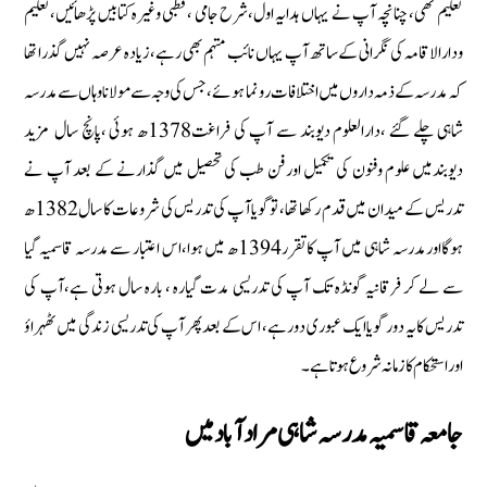
تعلیم تھی‏،چنانچہ آپ نے یہاں ہدایہ اول‏،شرح جامی ‏،قطبی وغیرہ كتابیں پڑھائیں‏،تعلیم
ودارالاقامہ كی نگرانی كےساتھ آپ یہاں نائب مہتمم بھی رہے‏،زیادہ عرصہ نہیں گذرا تھا
كہ مدرسہ كے ذمہ داروں میں اختلافات رونما ہوئے‏،جس كی وجہ سے مولانا وہاں سے مدرسہ
شاہی چلے گئے ‏،دارالعلوم دیوبند سے آپ كی فراغت1378ھ ہوئی ‏،پانچ سال مزید
دیوبندمیں علوم وفنون كی تكمیل ‏اورفن طب كی تحصیل میں گذارنے كے بعد آپ نے
تدریس كے میدان میں قدم ركھا‏ تھا، توگویا آپ كی تدریس كی شروعات كا سال1382ھ
ہوگا‏اورمدرسہ شاہی میں آپ كاتقرر1394ھ میں ہوا‏،اس اعتبار سے مدرسہ قاسمیہ گیا
سے لے كر فرقانیہ گونڈہ تك آپ كی تدریسی مدت گیارہ ‏، بارہ سال ہوتی ہے‏،آپ كی
تدریس كایہ دور گویا ایك عبوری دورہے‏، اس كے بعدپھر آپ كی تدریسی زندگی میں ٹھہراؤ
اوراستحكام كا زمانہ شروع ہوتاہے۔
جامعہ قاسمیہ مدرسہ شاہی مراد آباد میں