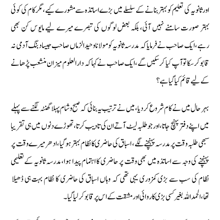
اورثانویہ كی تعلیم كو بہتر بنانے كے سلسلے میں بڑے اساتذہ سے مشورے كیے‏،مگر كام كی كوئی
بہتر صورت سامنے نہیں آئی‏، بلكہ بعض لوگوں كی تبصرے میرے لیے مایوس كن بھی
رہے‏،ایك صاحب نے فرمایا كہ مدرسہ ثانویہ كو مولانا وحیدالزماں صاحب جیسا دبنگ آدمی نہ
قابوكرسكا توآپ كیا كرسكیں گے‏،ایك صاحب نےكہاكہ دارالعلوم میزان منشعب پڑھانے
كے لیے قائم كیا گیاہے؟
بہر حال میں نے كام شروع كردیا‏،میں نے ترتیب یہ بنائی كہ صبح وشام پہلا گھنٹہ لگنے سے پہلے
میں اپنے دفتر پہنچ جاتا‏،اورجوطلبہ لیٹ آتے ان كی تادیب كرتا‏،تھوڑے دنوں میں ہی تقریبا
سبھی طلبہ وقت پر مدرسہ پہنچنے لگے‏، اسباق كی حاضری كا نظام بہتر ہوگیا ‏، ادھر میرے وقت پر
پہنچنے كی وجہ سے اساتذہ میں بھی وقت پر حاضری كا اہتمام پیدا ہوا‏،مدرسہ ثانویہ كےتعلیمی
نظام كی سب سے بڑی كمزوری یہی تھی كہ وہاں اسباق كی حاضری كا نظام بہت ہی ڈھیلا
تھا‏،الحمد اللہ بغیركسی بڑی كاروائی اورمشقت كے اس پر قابو كرلیا گیا۔