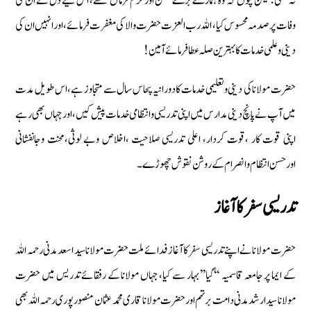
نہ تھی؛ لیكن چوں كہ وہ ہمارے بڑے محسن اوركرم فرما ں تھے‏، اس لیے دل نے ان كی
وفات پر صدمہ محسوس كیا‏، اللہ رب العزت حضرت والا كی مغفرت فرمائے‏،اورانہیں ان كی
دینی وعلمی خدمات كا بہترین صلہ عطا فرمائے آمین!
حضرت مولانا كی دینی وتعلیمی خدمات كا دورانیہ پحاس سال سے متجاوز ہے‏،اس طویل مدت
میں آپ نے پانچ دینی مدارس میں اپنی تدریسی وانتظامی خدمات پیش كیں‏،اورجہاں بھی رہے
اپنی قوت كار ‏،قوت كردار‏، اعلی تدریسی صلاحیت ‏،اخلاص وبے لوثی‏،محنت وجانفشانی
اورحسن انتظام و انصرام كے روشن نقوش چھوڑے۔
تدریسی سفر كا آغاز
حضرت مولانا نے اپنے تدریسی سفر كا آغاز فدائے ملت حضرت مولانا سید اسعد مدنی رحمہ اللہ
كے ایما پر جامعہ قاسمیہ ‘‘گیا‏’’ بہار سے كیا‏، جہاں مولانا كے رفقائے تدریس میں حضرت
مولانا سید ارشد مدنی دامت برتہم اورحضرت مولانا قاری محمد عثمان منصور پوری رحمہ اللہ بھی