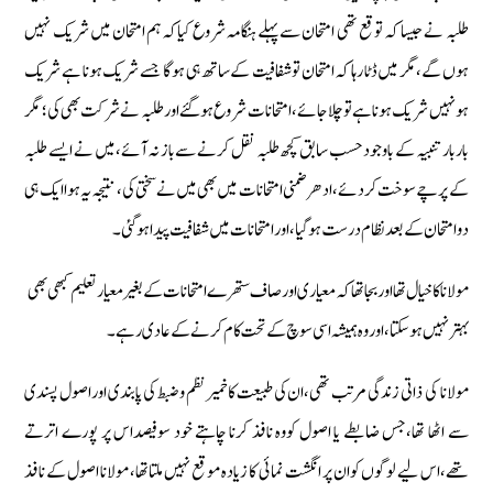
طلبہ نے جیسا كہ توقع تھی امتحان سے پہلے ہنگامہ شروع كیاكہ ہم امتحان میں شریك نہیں
ہوں گے‏،مگر میں ڈٹا رہا كہ امتحان توشفافیت كے ساتھ ہی ہوگا جسے شریك ہونا ہے شریك
ہونہیں شریك ہونا ہے توچلاجائے‏،امتحانات شروع ہوگئے اورطلبہ نے شركت بھی كی؛ مگر
باربار تنبیہ كے باوجود حسب سابق كچھ طلبہ نقل كرنے سے باز نہ آئے‏، میں نے ایسے طلبہ
كے پرچے سوخت كردئے‏،ادھر ضمنی امتحانات میں بھی میں نے سختی كی‏، نتیجہ یہ ہوا ایك ہی
دوامتحان كے بعد نظا م درست ہوگیا‏، اورامتحانات میں شفافیت پیداہوگئی۔
مولانا كا خیال تھا اوربجا تھا كہ معیاری اورصاف ستھرے امتحانات كے بغیر معیار تعلیم كبھی بھی
بہتر نہیں ہوسكتا‏،اوروہ ہمیشہ اسی سوچ كے تحت كام كرنے كے عادی رہے۔
مولانا كی ذاتی زندگی مرتب ‏تھی‏،ان كی طبیعت كاخمیرنظم وضبط كی پابندی اوراصول پسندی
سے اٹھا تھا‏،جس ضابطے یا اصول كووہ نافذ كرنا چاہتے خود سوفیصداس پر پورے اترتے
تھے‏،اس لیے لوگوں كو ان پر انگشت نمائی كا زیادہ موقع نہیں ملتا تھا، مولانا اصول كے نافذ