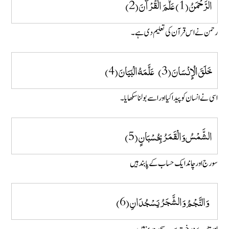
الرَّحْمَنُ (1) عَلَّمَ الْقُرْآنَ (2)
رحمن نے اس قرآن کی تعلیم دی ہے۔
خَلَقَ الْإِنْسَانَ (3) عَلَّمَهُ الْبَيَانَ (4)
اسی نے انسان کو پیدا کیااور اسے بولنا سکھا یا ۔
الشَّمْسُ وَالْقَمَرُ بِحُسْبَانٍ (5)
سورج اور چاند ایک حساب کے پابند ہیں
وَالنَّجْمُ وَالشَّجَرُ يَسْجُدَانِ (6)
اور تارے درخت سب سجدہ ریز ہیں ۔