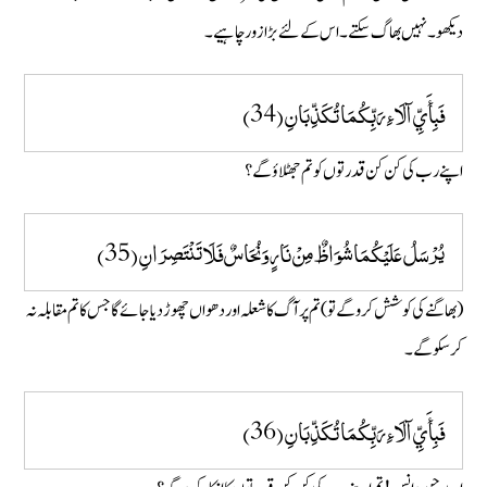
دیکھو ۔ نہیں بھاگ سکتے ۔ اس کے لئے بڑا زور چاہیے۔
فَبِأَيِّ آلَاءِ رَبِّكُمَا تُكَذِّبَانِ (34)
اپنے رب کی کن کن قدرتوں کو تم جھٹلاؤ گے ؟
يُرْسَلُ عَلَيْكُمَا شُوَاظٌ مِنْ نَارٍ وَنُحَاسٌ فَلَا تَنْتَصِرَانِ (35)
(بھاگنے کی کوشش کرو گے تو ) تم پر آگ کا شعلہ اور دھواں چھوڑ دیا جائے گا جس کا تم مقابلہ نہ
کر سکو گے۔
فَبِأَيِّ آلَاءِ رَبِّكُمَا تُكَذِّبَانِ (36)