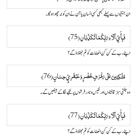
ان جنتیوں سے پہلے کبھی کسی انسان یا جن نے ان کو نہ چھو ہو گا ۔
فَبِأَيِّ آلَاءِ رَبِّكُمَا تُكَذِّبَانِ (75)
اپنے رب کے کن کن انعامات کو تم جھٹلاؤ گے؟
مُتَّكِئِينَ عَلَى رَفْرَفٍ خُضْرٍ وَعَبْقَرِيٍّ حِسَانٍ (76)
وہ جنتی سبز قالینوں اور نفیس و نادر فرشوں پر تکیے لگا کے بیٹھیں گے۔
فَبِأَيِّ آلَاءِ رَبِّكُمَا تُكَذِّبَانِ (77)
اپنے رب کے کن کن انعامات کو تم جھٹلاؤ گے ؟