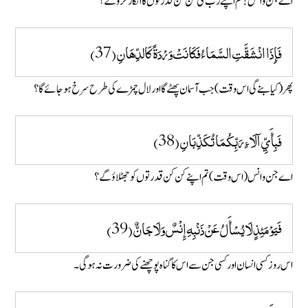
اے جن و انس! تم اپنے رب کی کن کن قدرتوں کا انکار کرو گے ؟
فَإِذَا انْشَقَّتِ السَّمَاءُ فَكَانَتْ وَرْدَةً كَالدِّهَانِ (37)
پھر (کیا بنے گی اس وقت ) جب آسمان پھٹے گا اور لال چمڑے کی طرح سرخ ہو جائے گا؟
فَبِأَيِّ آلَاءِ رَبِّكُمَا تُكَذِّبَانِ (38)
اے جن و انس (اس وقت ) تم اپنے کن کن قدرتوں کو جھٹلاؤ گے؟
فَيَوْمَئِذٍ لَا يُسْأَلُ عَنْ ذَنْبِهِ إِنْسٌ وَلَا جَانٌّ (39)
اس روز کسی انسان اور کسی جن سے اس کا گنا ہ پوچھنے کی ضرورت نہ ہو گی ۔