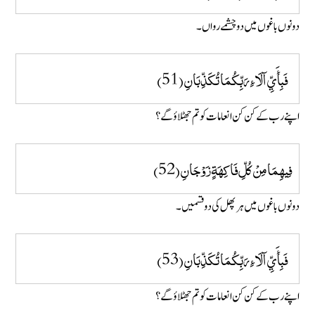
دونوں باغوں میں دو چشمے رواں ۔
فَبِأَيِّ آلَاءِ رَبِّكُمَا تُكَذِّبَانِ (51)
اپنے رب کے کن کن انعامات کو تم جھٹلاؤ گے ؟
فِيهِمَا مِنْ كُلِّ فَاكِهَةٍ زَوْجَانِ (52)
دونوں باغوں میں ہر پھل کی دو قسمیں۔
فَبِأَيِّ آلَاءِ رَبِّكُمَا تُكَذِّبَانِ (53)
اپنے رب کے کن کن انعامات کو تم جھٹلاؤ گے ؟