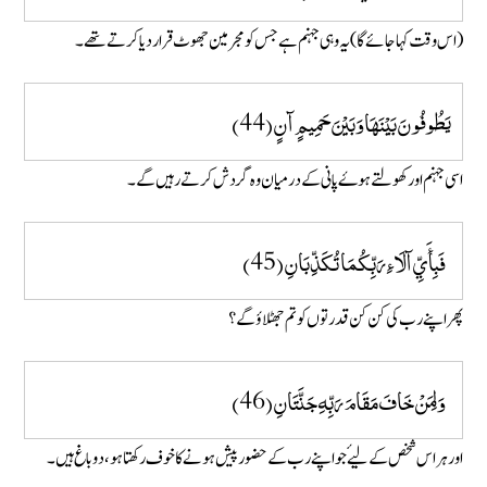
(اس وقت کہا جائے گا ) یہ وہی جہنم ہے جس کو مجرمین جھوٹ قرار دیا کرتے تھے۔
يَطُوفُونَ بَيْنَهَا وَبَيْنَ حَمِيمٍ آنٍ (44)
اسی جہنم اور کھولتے ہوۓ پانی کے درمیان وہ گردش کرتے رہیں گے ۔
فَبِأَيِّ آلَاءِ رَبِّكُمَا تُكَذِّبَانِ (45)
پھر اپنے رب کی کن کن قدرتوں کو تم جھٹلاؤ گے؟
وَلِمَنْ خَافَ مَقَامَ رَبِّهِ جَنَّتَانِ (46)
اور ہر اس شخص کے لیۓ جو اپنے رب کے حضور پیش ہونے کا خوف رکھتاہو، دو باغ ہیں ۔