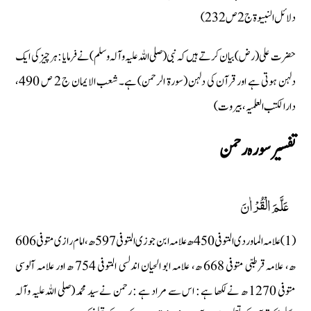
دلائل النبیوۃ ج 2 ص 232 )
حضرت علی (رض) بیان کرتے ہیں کہ نبی (صلی اللہ علیہ وآلہ وسلم) نے فرمایا : ہر چیز کی ایک
دلہن ہوتی ہے اور قرآن کی دلہن (سورة الرحمن) ہے۔ شعب الایمان ج 2 ص 490،
دارالکتب العلمیہ، بیروت)
تفسير سوره رحمن
عَلَّمَ الْقُرْاٰنَ
(1) علامہ الماوردی المتوفی 450 ھ علامہ ابن جوزی المتوفی 597 ھ، امام رازی متوفی 606
ھ، علامہ قرطبی متوفی 668 ھ، علامہ ابو الحیان اندلسی المتوفی 754 ھ اور علامہ آلوسی
متوفی 1270 ھ نے لکھا ہے : اس سے مراد ہے : رحمن نے سید محمد (صلی اللہ علیہ وآلہ