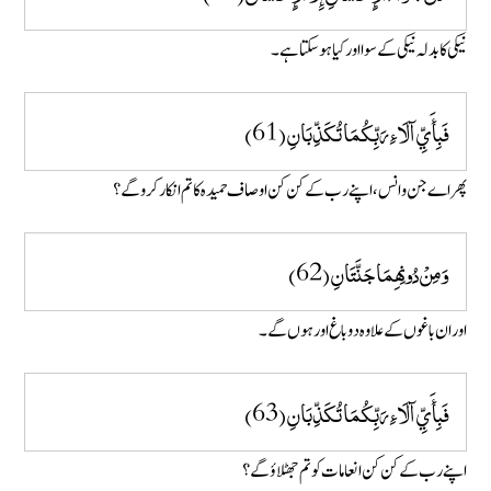
نیکی کا بدلہ نیکی کے سوا اور کیا ہوسکتا ہے ۔
فَبِأَيِّ آلَاءِ رَبِّكُمَا تُكَذِّبَانِ (61)
پھر اے جن و انس ، اپنے رب کے کن کن اوصاف حمیدہ کا تم انکار کرو گے؟
وَمِنْ دُونِهِمَا جَنَّتَانِ (62)
اور ان باغوں کے علاوہ دو باغ اور ہوں گے ۔
فَبِأَيِّ آلَاءِ رَبِّكُمَا تُكَذِّبَانِ (63)
اپنے رب کے کن کن انعامات کو تم جھٹلاؤ گے ؟