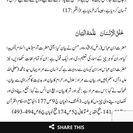
آسان کردیا ہے، جیسا کہ فرمایا ہے : (القمر :17)
خَلَقَ الْاِنْسَانَ عَلَّمَهُ الْبَيَانَ
حضرت ابن عباس (رض) ، قتادہ اور حسن نے بیان کیا : یعنی حضرت آدم (علیہ السلام) کو پیدا
کیا اور ان کو ہر چیز کے اسماء کی تعلیم دی، اور ایک قول ہے : ان کو تمام لغات سکھا دیں، نیز
حضرت ابن عباس اور ابن کیسان سے روایت ہے کہ انسان سے مراد یہاں سیدنا محمد (صلی اللہ
علیہ وآلہ وسلم) ہیں اور بیان سے مراد : حلال اور حرام کا بیان اور ہدایت کا گم راہی سے بیان،
ضحاک نے کہا : اس سے مراد ہے : خیر اور شر کا بیان، ربیع بن انس نے کہا : نفع دینے والی اور
نقصان دینے والی چیزوں کا بیان۔ (الکشف و البیان ج 9 ص 177، الجامع الاحکام القرآن
جز 17 ص 141، فتح القدیر للشوکانی ج 5 ص 174 فتح البیان ج 6 ص 494-493)
SHARE THIS