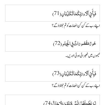
فَبِأَيِّ آلَاءِ رَبِّكُمَا تُكَذِّبَانِ (71)
اپنے رب کے کن کن انعامات کو تم جھٹلاؤ گے ؟
حُورٌ مَقْصُورَاتٌ فِي الْخِيَامِ (72)
خیموں میں ٹھیرائی ہوئی حوریں۔
فَبِأَيِّ آلَاءِ رَبِّكُمَا تُكَذِّبَانِ (73)
اپنے رب کے کن کن انعامات کو تم جھٹلاؤ گے ؟
لَمْ يَطْمِثْهُنَّ إِنْسٌ قَبْلَهُمْ وَلَا جَانٌّ (74)