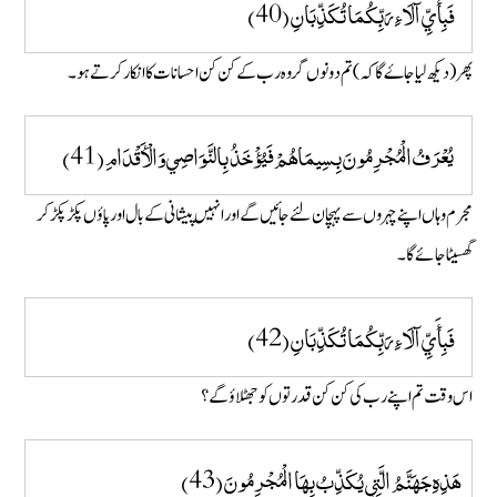
فَبِأَيِّ آلَاءِ رَبِّكُمَا تُكَذِّبَانِ (40)
پھر (دیکھ لیا جاۓ گا کہ ) تم دونوں گروہ رب کے کن کن احسانات کا انکار کرتے ہو۔
يُعْرَفُ الْمُجْرِمُونَ بِسِيمَاهُمْ فَيُؤْخَذُ بِالنَّوَاصِي وَالْأَقْدَامِ (41)
مجرم وہاں اپنے چہروں سے پہچان لئے جائیں گے اور انہیں پیشانی کے بال اور پاؤں پکڑ پکڑ کر
گھسیٹا جائے گا ۔
فَبِأَيِّ آلَاءِ رَبِّكُمَا تُكَذِّبَانِ (42)
اس وقت تم اپنے رب کی کن کن قدرتوں کو جھٹلاؤ گے ؟
هَذِهِ جَهَنَّمُ الَّتِي يُكَذِّبُ بِهَا الْمُجْرِمُونَ (43)