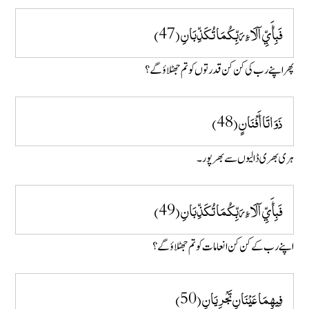
فَبِأَيِّ آلَاءِ رَبِّكُمَا تُكَذِّبَانِ (47)
پھر اپنے رب کی کن کن قدرتوں کو تم جھٹلاؤ گے؟
ذَوَاتَا أَفْنَانٍ (48)
ہری بھری ڈالیوں سے بھر پور ۔
فَبِأَيِّ آلَاءِ رَبِّكُمَا تُكَذِّبَانِ (49)
اپنے رب کے کن کن انعامات کو تم جھٹلاؤ گے؟
فِيهِمَا عَيْنَانِ تَجْرِيَانِ (50)