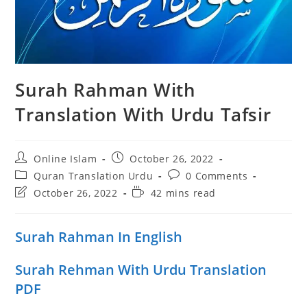
Surah Rahman With
Translation With Urdu Tafsir
Post
Post
Online Islam
October 26, 2022
author:
published:
Post
Post
Quran Translation Urdu
0 Comments
category:
comments:
Post
Reading
October 26, 2022
42 mins read
last
time:
modified:
Surah Rahman In English
Surah Rehman With Urdu Translation
PDF