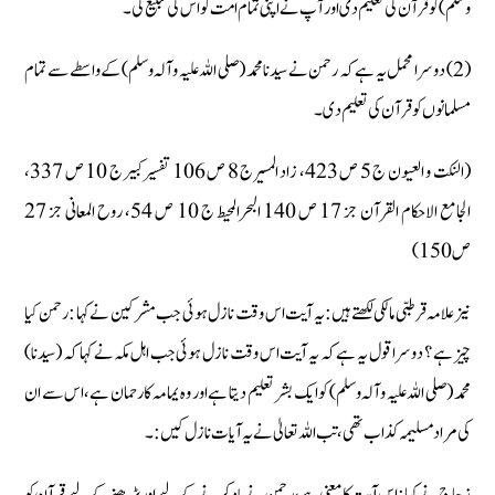
وسلم) کو قرآن کی تعلیم دی اور آپ نے اپنی تمام امت کو اس کی تبلیغ کی۔
(2) دوسرا محمل یہ ہے کہ رحمن نے سیدنا محمد (صلی اللہ علیہ وآلہ وسلم) کے واسطے سے تمام
مسلمانوں کو قرآن کی تعلیم دی۔
(النکت و العیون ج 5 ص 423، زاد المسیرج 8 ص 106 تفسیر کبیرج 10 ص 337،
الجامع الاحکام القرآن جز 17 ص 140 البحرالمحیط ج 10 ص 54، روح المعانی جز 27
ص 150)
نیز علامہ قرطبی مالکی لکھتے ہیں: یہ آیت اس وقت نازل ہوئی جب مشرکین نے کہا : رحمن کیا
چیز ہے ؟ دوسرا قول یہ ہے کہ یہ آیت اس وقت نازل ہوئی جب اہل مکہ نے کہا کہ (سیدنا)
محمد (صلی اللہ علیہ وآلہ وسلم) کو ایک بشر تعلیم دیتا ہے اور وہ یمامہ کا رحمان ہے، اس سے ان
کی مراد مسلیمہ کذاب تھی، تب اللہ تعالیٰ نے یہ آیات نازل کیں :۔
زجاج نے کہا : اس آیت کا معنی ہے، رحمن نے یاد کرنے کے لیے اور پڑھنے کے لیے قرآن کو