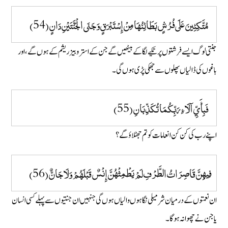
مُتَّكِئِينَ عَلَى فُرُشٍ بَطَائِنُهَا مِنْ إِسْتَبْرَقٍ وَجَنَى الْجَنَّتَيْنِ دَانٍ (54)
جنتی لوگ ایسے فرشتوں پر تکیے لگا کے بیٹھیں گے جن کے استر و بیز ریشم کے ہوں گے ، اور
باغوں کی ڈالیاں پھلوں سے جھکی پڑی ہوں گی ۔
فَبِأَيِّ آلَاءِ رَبِّكُمَا تُكَذِّبَانِ (55)
اپنے رب کی کن کن انعامات کو تم جھٹلاؤ گے؟
فِيهِنَّ قَاصِرَاتُ الطَّرْفِ لَمْ يَطْمِثْهُنَّ إِنْسٌ قَبْلَهُمْ وَلَا جَانٌّ (56)
ان نعمتوں کے درمیان شرمیلی نگاہوں والیاں ہوں گی جنہیں ان جنتیوں سے پہلے کسی انسان
یا جن نے چھوا نہ ہو گا۔