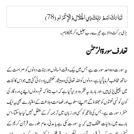
تَبَارَكَ اسْمُ رَبِّكَ ذِي الْجَلَالِ وَالْإِكْرَامِ (78)
بڑی برکت والا ہے تیرے رب جلیل و کریم کا نام ۔
تعارف سورة الرّحمٰن
یہ سورت وہ واحد سورت ہے جس میں بیک وقت انسانوں اور جنات دونوں کو صراحت کے
ساتھ مخاطب فرمایا گیا ہے، دونوں کو اللہ تعالیٰ کی وہ بیشمار نعمتیں یاد دلائی گئی ہیں جو اس کائنات
میں پھیلی پڑی ہیں، اور بار بار یہ فقرہ دہرایا گیا ہے کہ اب بتاؤ کہ تم دونوں اپنے پروردگار کی
کون کونسی نعمتوں کو جھٹلاؤگے ؟ اپنے اسلوب اور فصاحت و بلاغت کے اعتبار سے بھی یہ ایک
منفرد سورت ہے، جس کی تأ ثیر کو کسی اور زبان میں ترجمہ کرکے منتقل نہیں کیا جاسکتا، اس
بارے میں روایات مختلف ہیں کہ یہ سورت مکی ہے یا مدنی، عام طور سے قرآن کریم کے