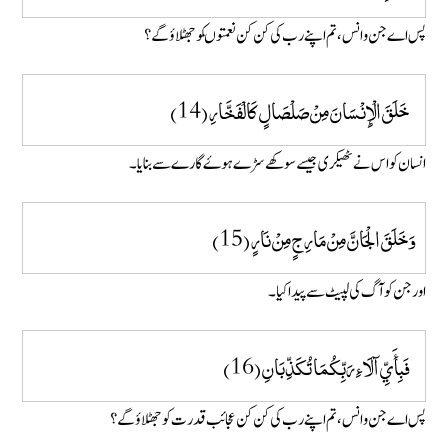
پس اے جن و انس ، تم اپنے رب کی کن کن نعمتوںکو جھٹلاؤ گے؟
خَلَقَ الْإِنْسَانَ مِنْ صَلْصَالٍ كَالْفَخَّارِ (14)
انسان کو اس نے ٹھیکری جیسے سوکھے سڑے ہوۓ گارے سے بنایا۔
وَخَلَقَ الْجَانَّ مِنْ مَارِجٍ مِنْ نَارٍ (15)
اور جن کو آگ کی لپیٹ سے پیدا کیا۔
فَبِأَيِّ آلَاءِ رَبِّكُمَا تُكَذِّبَانِ (16)
پس اے جن و انس ، تم اپنے رب کی کن کن عجائب قدرت کو جھٹلاؤ گے؟