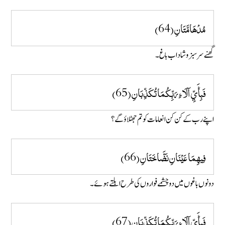
مُدْهَامَّتَانِ (64)
گھنے سر سبز و شاداب باغ۔
فَبِأَيِّ آلَاءِ رَبِّكُمَا تُكَذِّبَانِ (65)
اپنے رب کے کن کن انعامات کو تم جھٹلاؤ گے؟
فِيهِمَا عَيْنَانِ نَضَّاخَتَانِ (66)
دونوں باغوں میں دو چشمے فواروں کی طرح ابلتے ہوئے۔
فَبِأَيِّ آلَاءِ رَبِّكُمَا تُكَذِّبَانِ (67)