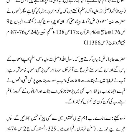
انھوں نے کہا : ام عبد کے بیٹے ! کیا کہہ رہے ہیں ؟ یہ وہی کلام پڑھ رہے ہیں، جس کے متعلق
(سیدنا) محمد (صلی اللہ علیہ وآلہ وسلم) کہتے ہیں کہ یہ کلام ان پر نازل کیا گیا ہے، پھر انھوں نے
حضرت ابن مسعود (رض) کو مارا پیٹا، حتیٰ کہ ان کا چہرہ سوج گیا۔ (الکشف و البیان ج 9
ص 176 الاجامع الاحکام القرآن جز 17 ص 138، المعجم الکبیرج 24 ص 76-87، م
جمع الزوائدج 7 ص 11386)
حضرت جابر (رض) بیان کرتے ہیں کہ رسول اللہ (صلی اللہ علیہ وآلہ وسلم) اپنے اصحاب کے
پاس گئے اور ان کے سامنے شروع سے آخر تک سورة الرحمن پڑھی، صحابہ خاموش رہے،
آپ نے فرمایا : میں نے جنات سے ملاقات کی، تب یہ سورت جنات پر پڑھی تھی، انھوں نے
تم سے اچھا جواب دیا تھا، جب بھی میں پڑھتا : (پس اے جنات اور انسانوں کے گروہ ! ) تم
اپنے رب کی کون کون سی نعمتوں کو جھٹلاؤ گے۔
تو وہ کہتے: اے ہمارے رب ! ہم تیری نعمتوں میں سے کسی چیز کو نہیں جھٹلائیں گے، پس
تیرے لیے حمد ہے۔ (سنن ترمذی رقم الحدیث 3291، المستدرک ج 2 ص 474،