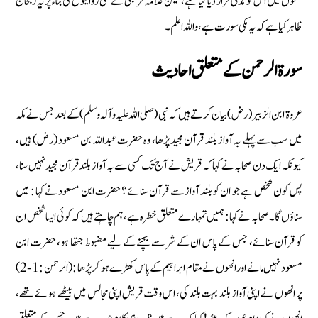
نسخوں میں اس کو مدنی قرار دیا گیا ہے، لیکن علامہ قرطبی نے کئی روایتوں کی بناء پر یہ رجحان
ظاہر کیا ہے کہ یہ مکی سورت ہے، واللہ اعلم۔
سورة الرحمن کے متعلق احادیث
عروۃ ابن الزبیر (رض) بیان کرتے ہیں کہ نبی (صلی اللہ علیہ وآلہ وسلم) کے بعد جس نے مکہ
میں سب سے پہلے بہ آواز بلند قرآن مجید پڑھا، وہ حضرت عبداللہ بن مسعود (رض) ہیں،
کیونکہ ایک دن صحابہ نے کہا کہ قریش نے آج تک کسی سے بہ آواز بلند قرآن مجید نہیں سنا،
پس کون شخص ہے جو ان کو بلند آواز سے قرآن سنائے ؟ حضرت ابن مسعود نے کہا : میں
سناؤں گا۔ صحابہ نے کہا : ہمیں تمہارے متعلق خطرہ ہے، ہم چاہتے ہیں کہ کوئی ایسا شخص ان
کو قرآن سنائے، جس کے پاس ان کے شر سے بچنے کے لیے مضبوط جتھا ہو، حضرت ابن
مسعود نہیں مانے اور انھوں نے مقام ابراہیم کے پاس کھڑے ہو کر پڑھا : (الرحمن :1-2)
پر انھوں نے اپنی آواز بلند بہت بلند کی، اس وقت قریش اپنی مجالس میں بیٹھے ہوئے تھے،