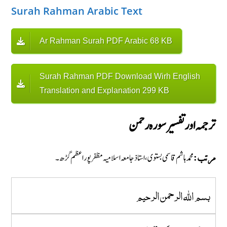
Surah Rahman Arabic Text
Ar Rahman Surah PDF Arabic 68 KB
Surah Rahman PDF Download Wirh English
Translation and Explanation 299 KB
ترجمہ اور تفسير سورہ رحمن
محمد ہاشم قاسمى بستوى، استاذ جامعہ اسلاميہ مظفر پور اعظم گڑھ۔
مرتب:
بسم الله الرحمن الرحيم