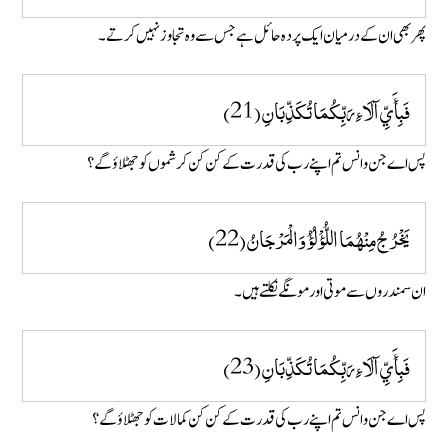
پھر بھی ان کے درمیان ایک پردہ حائل ہے جس سے وہ تجاوز نہیں کرتے۔
فَبِأَيِّ آلَاءِ رَبِّكُمَا تُكَذِّبَانِ (21)
پس اے جن و انس تم اپنے رب کی قدرت کے کن کن کرشموں کو جھٹلاؤ گے؟
يَخْرُجُ مِنْهُمَا اللُّؤْلُؤُ وَالْمَرْجَانُ (22)
ان سمندروں سے موتی اور مونگے نکلتے ہیں۔
فَبِأَيِّ آلَاءِ رَبِّكُمَا تُكَذِّبَانِ (23)
پس اے جن و انس تم اپنے رب کی قدرت کے کن کن کمالات کو جھٹلاؤ گے؟