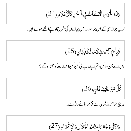
وَلَهُ الْجَوَارِ الْمُنْشَآتُ فِي الْبَحْرِ كَالْأَعْلَامِ (24)
اور یہ جہاز اسی کے ہیں جو سمندر میں پہاڑوں کی طرح اونچے اٹھے ہوئے ہیں۔
فَبِأَيِّ آلَاءِ رَبِّكُمَا تُكَذِّبَانِ (25)
پس اے جن و انس، تم اپنے رب کی کن کن احسانات کو جھٹلاؤگے ؟
كُلُّ مَنْ عَلَيْهَا فَانٍ (26)
ہر چیز جو اس زمین پر ہے فنا ہو جانے والی ہے ۔
وَيَبْقَى وَجْهُ رَبِّكَ ذُو الْجَلَالِ وَالْإِكْرَامِ (27)