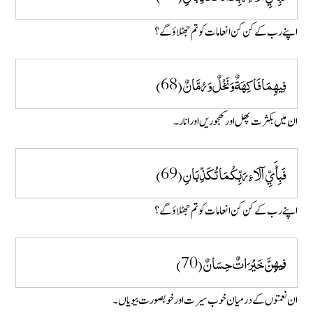
اپنے رب کے کن کن انعامات کو تم جھٹلاؤ گے ؟
فِيهِمَا فَاكِهَةٌ وَنَخْلٌ وَرُمَّانٌ (68)
ان میں بکثرت پھل اور کھجوریں اور انار ۔
فَبِأَيِّ آلَاءِ رَبِّكُمَا تُكَذِّبَانِ (69)
اپنے رب کے کن کن انعامات کو تم جھٹلاؤ گے ؟
فِيهِنَّ خَيْرَاتٌ حِسَانٌ (70)
ان نعمتوں کے درمیان خوب سیرت اور خوبصورت بیویاں ۔