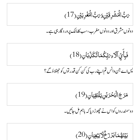
رَبُّ الْمَشْرِقَيْنِ وَرَبُّ الْمَغْرِبَيْنِ (17)
دونوں مشرق اور دونوں مغرب ، سب کا مالک پروردگار ہی ہے۔
فَبِأَيِّ آلَاءِ رَبِّكُمَا تُكَذِّبَانِ (18)
پس اے جن و انس تم اپنے رب کی کن کن قدرتوں کو جھٹلاؤ گے ؟
مَرَجَ الْبَحْرَيْنِ يَلْتَقِيَانِ (19)
دو سمندروں کو اس نے چھوڑ دیا کہ با ہم مل جائیں ۔
بَيْنَهُمَا بَرْزَخٌ لَا يَبْغِيَانِ (20)