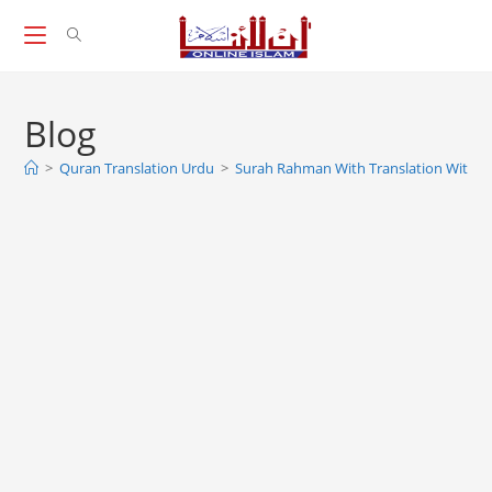
Skip
to
content
Blog
>
Quran Translation Urdu
>
Surah Rahman With Translation With Ur