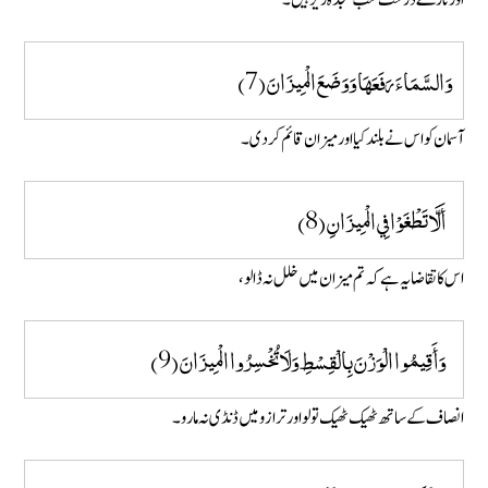
وَالسَّمَاءَ رَفَعَهَا وَوَضَعَ الْمِيزَانَ (7)
آسمان کو اس نے بلند کیا اور میزان قائم کر دی۔
أَلَّا تَطْغَوْا فِي الْمِيزَانِ (8)
اس کا تقاضا یہ ہے کہ تم میزان میں خلل نہ ڈالو،
وَأَقِيمُوا الْوَزْنَ بِالْقِسْطِ وَلَا تُخْسِرُوا الْمِيزَانَ (9)
انصاف کے ساتھ ٹھیک ٹھیک تو لو اور ترازو میں ڈنڈی نہ مارو۔