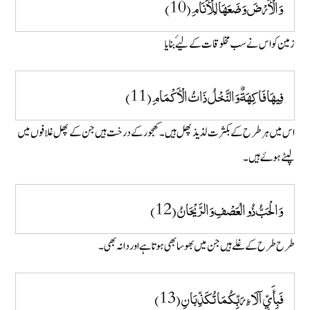
وَالْأَرْضَ وَضَعَهَا لِلْأَنَامِ (10)
زمین کو اس نے سب مخلوقات کے لیۓ بنایا
فِيهَا فَاكِهَةٌ وَالنَّخْلُ ذَاتُ الْأَكْمَامِ (11)
اس میں ہر طرح کے بکثرت لذیذ پھل ہیں ۔ کھجور کے درخت ہیں جن کے پھل غلافوں میں
لپٹے ہوۓ ہیں ۔
وَالْحَبُّ ذُو الْعَصْفِ وَالرَّيْحَانُ (12)
طرح طرح کے غلے ہیں جن میں بھوسا بھی ہوتا ہے اور دانہ بھی۔
فَبِأَيِّ آلَاءِ رَبِّكُمَا تُكَذِّبَانِ (13)