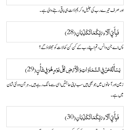
اور صرف تیرے رب کی جلیل و کریم ذات ہی باقی رہنے والی ہے ۔
فَبِأَيِّ آلَاءِ رَبِّكُمَا تُكَذِّبَانِ (28)
پس اے جن و انس ، تم اپنے رب کے کن کن کما لات کو جھٹلاؤ گے؟
يَسْأَلُهُ مَنْ فِي السَّمَاوَاتِ وَالْأَرْضِ كُلَّ يَوْمٍ هُوَ فِي شَأْنٍ (29)
زمین اور آسمانوں میں جو بھی ہیں سب اپنی حاجتیں اسی سے مانگ رہے ہیں ۔ ہر آن وہ نئی شان
میں ہے۔
فَبِأَيِّ آلَاءِ رَبِّكُمَا تُكَذِّبَانِ (30)