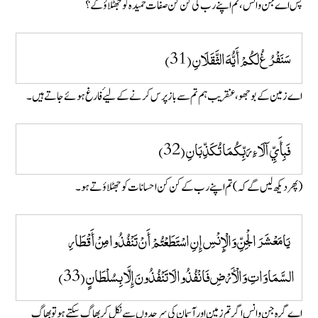
پس اے جن و انس ، تم اپنے رب کی کن کن صفات حمید ہ کو جھٹلاؤ گے؟
سَنَفْرُغُ لَكُمْ أَيُّهَ الثَّقَلَانِ (31)
اے زمین کے بوجھو، عنقریب ہم تم سے باز پرس کرنے کے لیۓ فارغ ہو ئے جاتے ہیں۔
فَبِأَيِّ آلَاءِ رَبِّكُمَا تُكَذِّبَانِ (32)
(پھر دیکھ لیں گے کہ ) تم اپنے رب کے کن کن احسانات کو جھٹلاؤ تے ہو۔
يَامَعْشَرَ الْجِنِّ وَالْإِنْسِ إِنِ اسْتَطَعْتُمْ أَنْ تَنْفُذُوا مِنْ أَقْطَارِ
السَّمَاوَاتِ وَالْأَرْضِ فَانْفُذُوا لَا تَنْفُذُونَ إِلَّا بِسُلْطَانٍ (33)
اے گرہ جن و انس اگر تم زمین اور آسمان کی سرحدوں سے نکل کر بھاگ سکتے ہو تو بھاگ