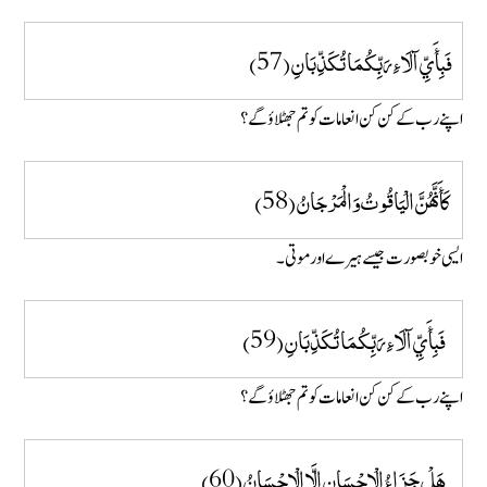
فَبِأَيِّ آلَاءِ رَبِّكُمَا تُكَذِّبَانِ (57)
ا پنے رب کے کن کن انعامات کو تم جھٹلاؤ گے؟
كَأَنَّهُنَّ الْيَاقُوتُ وَالْمَرْجَانُ (58)
ایسی خوبصورت جیسے ہیرے اور موتی۔
فَبِأَيِّ آلَاءِ رَبِّكُمَا تُكَذِّبَانِ (59)
اپنے رب کے کن کن انعامات کو تم جھٹلاؤ گے ؟
هَلْ جَزَاءُ الْإِحْسَانِ إِلَّا الْإِحْسَانُ (60)