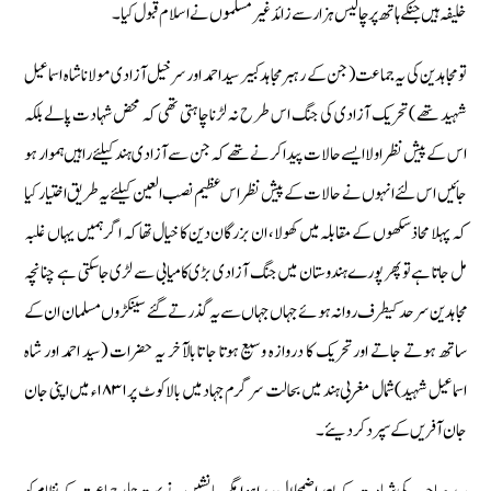
خلیفہ ہیں جنکے ہاتھ پر چالیس ہزار سے زائد غیر مسلموں نے اسلام قبول کیا۔
تو مجاہدین کی یہ جماعت ( جن کے رہبر مجاہد کبیر سید احمد اور سرخیل آزادی مولانا شاہ اسماعیل
شہید تھے ) تحریک آزادی کی جنگ اس طرح نہ لڑنا چاہتی تھی کہ محض شہادت پالے بلکہ
اس کے پیش نظر اولا ایسے حالات پیدا کرنے تھے کہ جن سے آزادی ہند کیلئے راہیں ہموار ہو
جائیں اس لئے انہوں نے حالات کے پیش نظر اس عظیم نصب العین کیلئے یہ طریق اختیار کیا
کہ پہلا محاذ سکھوں کے مقابلہ میں کھولا، ان بزرگان دین کا خیال تھا کہ اگر ہمیں یہاں غلبہ
مل جاتا ہے تو پھر پورے ہندوستان میں جنگ آزادی بڑی کامیابی سے لڑی جاسکتی ہے چنانچہ
مجاہدین سرحد کیطرف روانہ ہوئے جہاں جہاں سے یہ گذرتے گئے سینکڑوں مسلمان ان کے
ساتھ ہوتے جاتے اور تحریک کا دروازہ وسیع ہوتا جا تا بالآخر یہ حضرات ( سید احمد اور شاہ
اسماعیل شہید) شمال مغربی ہند میں بحالت سرگرم جہاد میں بالا کوٹ پر ۱۸۳۱ء میں اپنی جان
جان آفریں کے سپرد کر دیئے۔