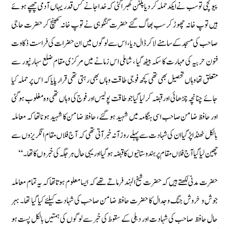
پیونچی تو سب نے ایکدحملہ کر دیا پلٹن گھبرا گئی کہ خدا جانے کس قدر یہاں آدمی چھپے ہوئے
ہیں توپ خانہ چھوڑ کر سب بھاگ گئے حضرت گنگوہی نے توپ خانہ کھینچ کر حضرت حاجی
صاحب کی مسجد کے سامنے لاکر ڈال دیا ، اس سے لوگوں میں ان حضرات کی فراست ذکاوت
فنون حربیہ کی مہارت کا سکہ بیٹھ گیا ، شاملی اس زمانے میں مرکزی مقام ضلع سہارنپور سے
متعلق تھا وہاں تحصیل بھی تھی کچھ فوجی طاقت وہاں بھی رہتی تھی قرار پایا کہ اس پر حملہ کیا
جائے چنانچہ چڑھائی اور قبضہ کر لیا گیا جو طاقت پولیس اور فوج کی وہاں تھی وہ مغلوب ہوگئی
اور حافظ ضامن صاحب اسی ہنگامہ میں شہید ہو گئے ، حافظ ضامن کا شہید ہونا تھا کہ معاملہ
بالکل ٹھنڈا پڑ گیا ان کی شہادت سے پہلے روزآنہ خبر آتی تھی کہ آج فلاں مقام انگریزوں سے
چھین لیا گیا آج فلاں مقام پر ہندوستانیوں کا قبضہ ہو گیا اور یہی حال ہر جگہ کی خبروں کا تھا۔ “
حضرت مدنی لکھتے ہیں کہ حضرت شیخ الہند فرماتے تھے کہ ایسا معلوم ہوتا تھا کہ یہ تمام معاملہ
جوش و خروش جنگ و جدال کا حضرت حافظ ضامن صاحب کی شہادت کیلئے کیا گیا تھا۔ بہر
حال حافظ صاحب کی شہادت اور دہلی کے سقوط کی خبر سے لوگوں کی ہمتیں بالکل پست ہو