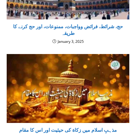
حج، شرائط، فرائض وواجبات، ممنوعات، اور حج كرنے كا
طريقہ
January 3, 2025
مذہبِ اسلام ميں زكاة كى حيثيت اور اس كا مقام