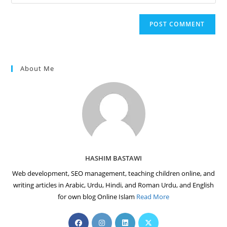
your
comment
to
website
comment
URL
(optional)
About Me
HASHIM BASTAWI
Web development, SEO management, teaching children online, and
writing articles in Arabic, Urdu, Hindi, and Roman Urdu, and English
for own blog Online Islam
Read More
Opens
Opens
Opens
Opens