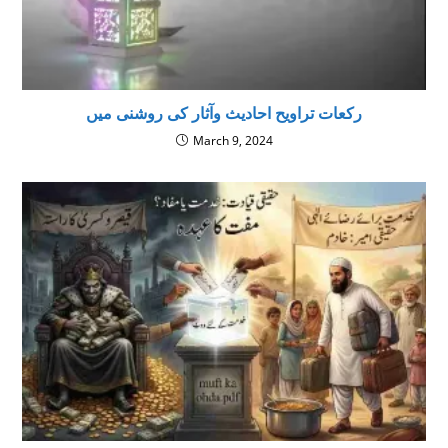
رکعات تراویح احاديث وآثار كى روشنى ميں
March 9, 2024