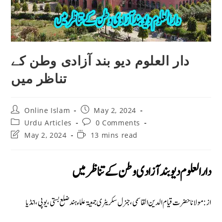
دار العلوم دیو بند آزادی وطن کے
تناظر میں
Post
Post
Online Islam
May 2, 2024
author:
published:
Post
Post
Urdu Articles
0 Comments
category:
comments:
Post
Reading
May 2, 2024
13 mins read
last
time:
modified:
دار العلوم دیو بند آزادی وطن کے تناظر میں
از: مولانا حضرت قیام الدین القاسمی، جنرل سکریٹری جمعیۃ علماء ہند ضلع بستی، يوپى، انڈيا