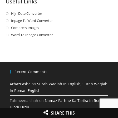
Useful Links
Hijri Date Converter
Opens
in
Inpage To Word Converter
Opens
a
in
Compress Images
Opens
new
a
in
Word To Inpage Converter
Opens
tab
new
a
in
tab
new
a
tab
new
tab
Recent Comments
ArbazPasha
on
Surah Waqiah In English, Surah Waqiah
In Roman English
Tahmeena shah
on
Namaz Parhne Ka Tarika in Roman
Hindi Urdu
SHARE THIS
Online Islam
on
Surah Ghashiya With Urdu Translation