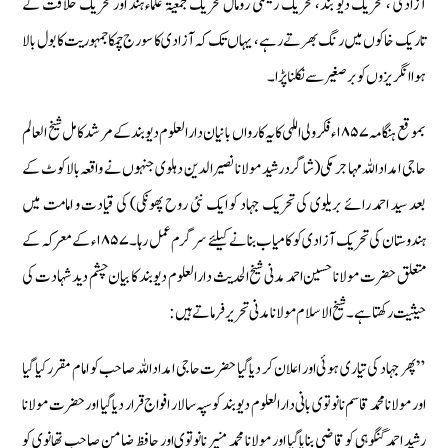
آزادی ، تحریک دیو بند، تحریک ریشمی رومال تحریک جمعیۃ علماء ہند اور تحریک خلافت کے
تاریک خاکوں میں رنگ بھرتے رہے، یہاں تک کہ آزادی کا سورج چمکا جمہوریت کا بول بالا
ہوا انگریزوں کو برصغیر سے نکلنا پڑا ۔
بموقع ہنگامہ ۱۸۵۷ء فکر ولی اللہی کا یہ کارواں بانیان دار العلوم دیو بند کے مرشد کامل شیخ العالم
حاجی امداد اللہ مہاجر مکی (شاگرد رشید مولانا نصیر الدین دہلوی جنہوں نے واقعہ بالا کوٹ کے
بعد سید احمد رائے بریلوی کی تحریک جہاد کو ایک نئی روح پھونکی) کی قیادت و امامت میں
ہندوستان کی تحریک آزادی کو کامیاب بنانے کیلئے سرگرم عمل رہا۔ ۱۸۵۷ء کے معرکہ کے
متعلق حضرت مولانا حسین احمد مدنی شیخ الحدیث دارالعلوم دیو بند کا بیان چشم دید شہادت کی
حیثیت رکھتا ہے۔ شیخ الاسلام مولانا مدنی تحریر فرماتے ہیں:
” پھر جہاد کی تیاری ہوئی اور اعلان کر دیا گیا حضرت حاجی امداد اللہ صاحب کو امام مقرر کیا گیا
اور مولانا محمد قاسم نانوتوی بانی دارالعلوم دیو بند کوسپہ سالار افواج قرار دیا گیا اور حضرت مولانا
رشید احمد گنگوہی کو قاضی بنایا گیا اور مولانا محمد منیر نانوتوی اور حافظ ضامن صاحب تھانوی کو