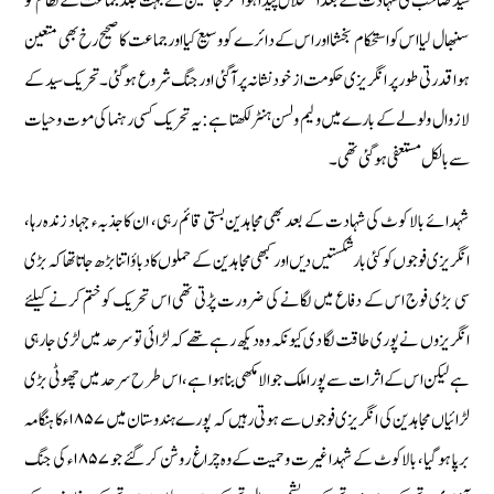
سید صاحب کی شہادت کے بعد اضمحلال پیدا ہوا مگر جانشین نے بہت جلد جماعت کے نظام کو
سنبھال لیا اس کو استحکام بخشا اور اس کے دائرے کو وسیع کیا اور جماعت کا صحیح رخ بھی متعین
ہوا قدرتی طور پر انگریزی حکومت از خود نشانہ پر آگئی اور جنگ شروع ہوگئی۔ تحریک سید کے
لازوال ولولے کے بارے میں ولیم ولسن ہنٹر لکھتا ہے: یہ تحریک کسی رہنما کی موت وحیات
سے بالکل مستعفی ہوگئی تھی۔
شہدائے بالا کوٹ کی شہادت کے بعد بھی مجاہدین بستى قائم رہی، ان كا جذبہء جہاد زندہ رہا،
انگريزى فوجوں كو كئى بار شكستيں ديں اور كبھى مجاہدین کے حملوں کا دباؤ اتنا بڑھ جاتا تھا کہ بڑی
سی بڑی فوج اس کے دفاع میں لگانے کی ضرورت پڑتی تھی اس تحریک کو ختم کرنے کیلئے
انگریزوں نے پوری طاقت لگا دی کیونکہ وہ دیکھ رہے تھے کہ لڑائی تو سرحد میں لڑی جارہی
ہے لیکن اس کے اثرات سے پورا ملک جوالا مکھی بنا ہوا ہے ، اس طرح سرحد میں چھوٹی بڑی
لڑائیاں مجاہدین کی انگریزی فوجوں سے ہوتی رہیں کہ پورے ہندوستان میں ۱۸۵۷ء کا ہنگامہ
برپا ہو گیا، بالاکوٹ کے شہدا غیرت وحمیت کے وہ چراغ روشن کر گئے جو ۱۸۵۷ء کی جنگ