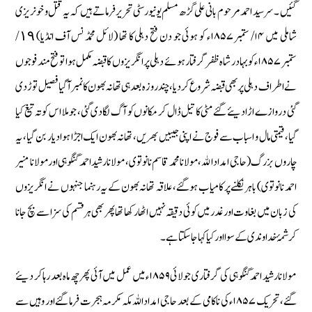
گئیں ۔ سرسید احمد مرحوم بانی علی گڑھ مسلم یونیورسٹی تحرير فرماتے ہيں كہ یہ قتل و خونریزی
شاملی میں ۴ ا/ ستمبر ۱۸۵۷ء کو ہوئی جو دن فتح دہلى کا تھا (لائل محمڈ نس آف انڈیا) ١٩/
ستمبر ۱۸۵۷ء کو بہادر شاہ ظفر گرفتار ہوئے دہلی پر انگریزوں کا قبضہ مکمل ہوا تو فتح مند فوجوں
نے اطراف دہلی پر بھی قبضہ شروع کر دیا، چند روزہ بعد ہی تھانہ بھون کا نمبر آگیا فصیل توڑ دی
گئی دروازے اڑا دیئے گئے مٹی کا تیل ڈال کر مکانوں کو آگ لگادی گئی، جو ملا اس کو تہ تیغ کیا
گیا، قیمتی مال و اسباب سے فوج نے اپنی جیبیں بھریں ، تھانہ بھون ایک اجڑا ہوا دیار بن گیا ، یہ
چاروں بزرگ ( حاجی امدادالله، مولانا محمد قاسم نانوتوی، مولانا رشید احمد گنگوہی اور مولانا منیر
احمد نانوتوی) باہر نکلنے پر کامیاب ہو گئے، علاقہ تھانہ بھون کے یہ رہنما جنہوں نے انگریزوں
کی زبان میں بغاوت اور غدر میں کوئی دقیقہ نہیں اٹھا رکھا تھا پھر بھی ہر قسم کی سزا سے بچ جانا
کر شمۂ خداوندی کے سوا اور کیا کہا جا سکتا ہے۔
مولانا رشید احمد گنگوہی کی گرفتاری جولائی ۱۸۵۹ء میں عمل میں آئی پھر چھ ماہ بعد رہا کر دیئے
گئے، تحریک ۱۸۵۷ء کی ناکامی کے بعد حاجی امداد اللہ مکہ مکرمہ ہجرت فرما گئے اور وہیں سے