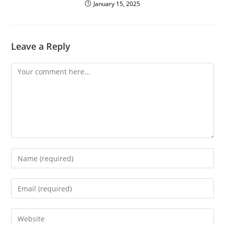
January 15, 2025
Leave a Reply
Comment
Enter
your
name
Enter
or
your
username
email
Enter
to
address