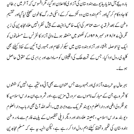
بارہ بجے آل انڈيا ريڈيو سے ہندوستان كى آزادى كا اعلان ہو گيا، مگر افسوس کہ آخر میں برطانیہ
کا جادو کام کر گیا اور جسم ہندوستان دو ٹکڑے کر کے اسکی شہ رگ کا خون کھینچ لیا گیا اور تقسیم
وطن کے بعد فرقہ پرست عناصر کی ایک خاص ذہنیت کے پیش نظر انہیں علماء مجاہدین کى زیر
نگرانی ۲۸/۲۷ دسمبر ۱۹۴۸ء کو لکھنو میں منعقد ہونے والی آزاد کا نفرنس نے مسلمانوں کو
ایک نیا حوصلہ بخشا، اور آزاد ہندوستان میں سیکولر نظام اور جمہوری آئین کے نفاذ کیلئے بھی
کلیدی رول ادا کیا، جس کے تحت ملک کی اقلیتوں کو مساوات اور برابری کے حقوق حاصل
ہوئے۔
بہر حال یہ حریت و آزادی اور جمہوریت جس عنوان سے بھی آئی وہ نتیجہ ہے انہیں کوششوں
کا ثمرہ ہے جن کے مبارک ناموں سے سرورق مزین ہے ، اور ثمرہ ہے ان مدارس اسلامیہ کا
جو فکر ولی اللہی اور دارالعلوم دیو بند تحریک سے وابستہ ہیں۔ الحمد اللہ آج بھی ارباب دار العلوم
دیو بند مدارس اسلامیہ، جمعیتہ علماء ہند اور دیگر ذیلی تنظیموں کے پلیٹ فارم سے مادر وطن
ہندوستان کی تعمیر وتحفظ کیلئے اہم رول ادا کر رہے ہے، لیکن المیہ یہ ہے کہ مسلم مجاہدین