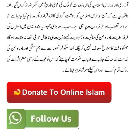
آزادی اور مدارس اسلامیہ کی ان خدمات کو ملک کی قومی تاریخ میں نظر انداز کر دیا گیا۔ اور
واقعہ یہ ہے کہ آج مدارس اسلامیہ کو دہشت گردی کا اڈہ قرار دیکر بد نام کیا جارہا ہے جو
سراسر تعصب اور فرقہ واریت پر مبنی ہے۔ سب سے بڑی جمہوریہ ہندوستان میں اسطرح کی
فرقہ واریت مادر وطن کی سالمیت و جمہوریت کیلئے نہایت ہی نا قابل تلافی نقصاندہ ثابت ہوگا،
جسکو وقت کا مؤرخ معاف نہیں کریگا۔ لہذا سیکولر تصورات سے ہم آہنگی اور مادر وطن کی
خدمت خدمہ کے جذبہ سے ارباب حکومت کو چاہئے کہ اس نوعیت کے ذہنى مضر اثرات کی
روک تھام کرے، اور اس کیلئے موثر تدبیر اپنائے۔