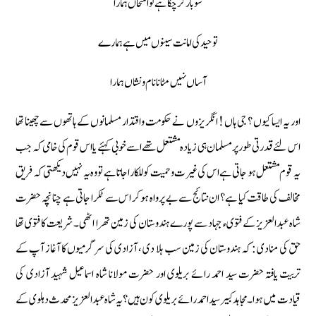
سو بار كر چكا ہے تو امتحاں ہمارا
توحيد كى امانت سينوں ميں ہے ہمارے
آساں نہيں مٹانا نام ونشاں ہمارا
اور یہ ایسا کیوں ؟ جی ہاں ! انگریزوں نے حکومت واقتدار مسلمانوں کے ہاتھوں سے چھینا تھا
اس لئے قدرتی طور پر مسلمان ہی زیادہ مشتعل تھے اسے خوبی کہئے یا اس قوم کی خامی کہ جب
یہ قوم مشتعل ہو جاتی ہے اس کی غیرت وحمیت کو للکارا جاتا ہے تو وہ یہ نہیں دیکھتی کہ فریق
مخالف کی طاقت کیا ہے؟ ان نتائج سے بے پرواہ ہو کر اس سے ٹکرا جاتی ہے چنانچہ حضرت
شاہ عبدالعزیز کے فتوىء جہاد سے پورے ہندوستان کی زمین تھرا اٹھی۔ شریعت کا فتوی تھا
حق کی منادی : کہ ہندوستان کی زمین سب ہلا دی ، آزادی کی سرگرمیوں کا آغاز آپ کے
تربیت یافتہ حضرت سید احمد رائے بریلوی اور حضرت مولانا شاہ اسماعیل شہید آزادی کی
قیادت میں ہوا۔ مجاہد کبیر سید احمد رائے بریلوی کون ہیں؟ یہ شاہ عبد العزیز محدث دہلوی کے