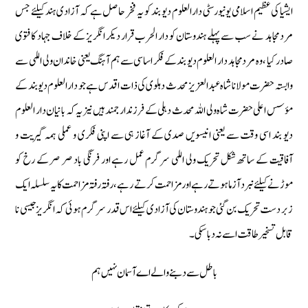
ایشیا کی عظیم اسلامی یونیورسٹی دار العلوم دیو بند کو یہ فخر حاصل ہے کہ آزادی ہند کیلئے جس
مرد مجاہد نے سب سے پہلے ہندوستان کو دار الحرب قرار دیکر انگریز کے خلاف جہاد کا فتوی
صادر کیا ، وہ مرد مجاہد دار العلوم دیو بند کے فکر اساسی سے ہم آہنگ یعنی خاندان ولی اللہی سے
وابستہ حضرت مولانا شاہ عبدالعزیز محدث دہلوی کی ذات اقدس ہے جو دارالعلوم دیوبند کے
مؤسس اعلی حضرت شاہ ولی اللہ محدث دہلی کے فرزندار جمند ہیں نیز یہ کہ بانیان دار العلوم
دیو بند اسی وقت سے یعنی انیسویں صدی کے آغاز ہی سے اپنی فکری و عملی ہمہ گیریت و
آفاقیت کے ساتھ شکل تحریک ولی اللہی سرگرم عمل رہے اور فرنگی باد صر صر کے رخ کو
موڑنے کیلئے نبرد آزما ہوتے رہے اور مزاحمت کرتے رہے، رفتہ رفتہ مزاحمت کا یہ سلسلہ ایک
زبر دست تحریک بن گئی جو ہندوستان کی آزادی کیلئے اس قدر سرگرم ہوئی کہ انگریز جیسی نا
قابل تسخیر طاقت اسے نہ دبا سکی۔
باطل سے دبنے والے اے آسمان نہيں ہم