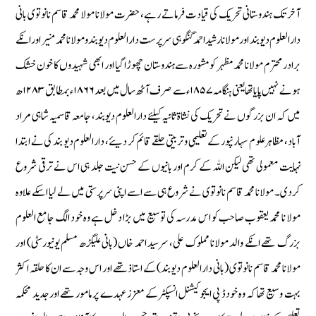
آخر تک ہندوستانی تحریک کی قیادت فرماتے رہے، حضرت مولانا مولا محمد قاسم نانوتوی بانی
دارالعلوم دیوبند اور مولانا رشید احمد گنگوہی سر پرست دارالعلوم دیو بند و مولا نا محمد منیر اور انکے
برادر محترم مولانا محمد مظہر کو مشورہ سے ہندوستان چھوڑا گیا اور ابھی شہیدوں کا خون خشک
ہونے نہیں پایا تھا یعنی ہنگامہ ۱۸۵۷ء سے صرف آٹھ سال میں بعد ۱۸۶۶ء بمطابق ۱۲۸۳ھ
میں کہ ان بزرگوں نے تحریک کی نشاۃ ثانیہ کیلئے دارالعلوم دیوبند، جامعہ قاسمیہ شاہی مراد
آباد، مظاہر علوم سہارنپور کے تعلیمی وتربیتی حلقے قائم کر دیئے ، دارالعلوم دیو بند کی نے ابتدا
نہایت معمولی تھی لیکن اللہ کے کرم اور بانیوں کے حسن نیت جلد ہی اس نے ترقی شروع
کردی۔ مولانا محمد قاسم نانوتوی نے شروع ہی سے اسے اپنی سرپرستی میں لے لیا اسکے علاوہ
مولا نا محمد یعقوب صاحب کو اس مدرسہ کی توسیع میں بڑا دخل ہے وہ خود الگ جامع العلوم
بزرگ تھے انکے والد مولانا مملوک علی، سرسید احمد خاں (بانی علیگڑھ مسلم یونیورسٹی) اور
مولانا محمد قاسم نانوتوی (بانی دارالعلوم دیوبند) کے استاذ تھے اور اس وجہ سے ان کا حلقہ اکثر
بہت وسیع تھا کہ وہ خودڈ پی ایجوکیشنل انسپكٹر کے معزز عہدے پر مامور تھے اور جدید محکمہ