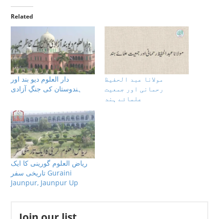
Related
مولانا عبد الحفیظ
دار العلوم دیو بند اور
رحمانی اور جمعیت
ہندوستان كى جنگِ آزادى
علمائے ہند
ریاض العلوم گورینی کا ایک
تاریخی سفر Guraini
Jaunpur, Jaunpur Up
Join our list