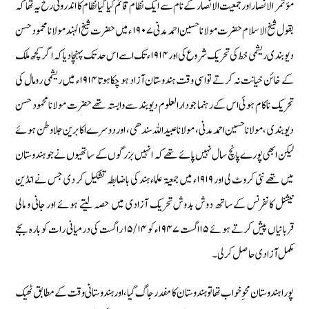
مؤتمر الانصار اور جمعیت الانصار کے نام سے ایک نظام قائم کیا گیا نظام کا اندرونی رخ یہ تھا کہ
بقول شیخ الاسلام حضرت مولانا حسین احمد مدنی ۱۹۰۷ء میں حضرت شیخ الہند مولانا محمودحسن
دیوبندی ریشمی خط کی تحریک شروع کی اور ۱۹۱۴ ء تک اسے اس حد تک پہنچا دیا کہ اگر کچھ ملک
کے خائن خیانت نہ کرتے تو اسی وقت ہندوستان آزاد ہو چکا ہوتا ۱۹۱۴ء میں ریشمی رومال کی
تحریک نا کام ہوئی اس کے رہنما جو دارالعلوم دیو بند سے وابستہ تھے حضرت مولانا محمود حسن
دیوبندی ، مولانا حسین احمد مدنی، مولانا عبید اللہ سندھی ، اور دوسرے اکابرین جلا وطن ہوئے
لیکن ابھی پورے پانچ سال نہیں پائے تھے کہ انہیں بزرگوں کے ساتھیوں نے جو ہندوستان
میں تھے نئی کروٹ لی اور ۱۹۱۹ء میں جمعیۃ علماء ہند کی باضابطہ تشکیل کر دی جس نے انڈین
نیشنل کانفرنس کے ساتھ دوش بدوش تحریک آزادی میں حصہ لیتے ہوئے اور جانی و مالی
قربانیاں پیش کرتے ہوئے ۱۵ اگست ۱۹۴۷ء کو ۱۵/۱۴ راگست کی درمیانی رات کو بارہ بجے
مکمل آزادی حاصل کر لی۔
پورا ہندوستان محوِ خواب تھا تو ہندوستان كا مفدر جاگ گيا، اور ہندوستانى وقت كے مطابق ٹھيك