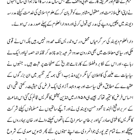
تعلیم کے نظام اور طریقہ کار سے بخوبی واقف تھے جس سال مدرسہ کا آغاز ہو اسی سال انہوں
نے اپنی اعلی ملازمت اور معقول مشاہرے کو قربان کر کے علوم اسلامی کی خدمت کیلئے مدرسہ
دیوبند میں پچیس روپے کی مدرسی قبول کر لی اور وہ دارالعلوم کے پہلے صدر مدرس ہوئے ۔
دار العلوم دیو بند کی سرگرمیاں محض درس و تدریس تک محدود نہیں رہیں بلکہ اس نے قومی
ملکی اور سیاسی معاملات میں بھی اندرون حدود شرعیہ بڑھ چڑھ کر قائدانہ حصہ لیا اور ایک لے
رہا ہے، اور اس کے اکا بر وفضلا کے کارنامے تاریخ کے صفحات پر ثبت ہیں ۔ جنہوں نے
سیاسیات سے علیحدگی کا اعلان کیا مگر دین ومذہب اسکی ہمہ گیر تفسیر میں ان بزرگوں کے
عقیدے کے مطابق وطنی سیاست اور جد و جہد آزادی ایک فرض کی حیثیت رکھتی تھی اسی
احساس فرض کا نتیجہ تھا کہ جیسے ہی ۱۸۵۸ء میں انڈین نیشنل کانگریس قائم کی گئی اس جماعت
کے سربراہ شیخ الہند نا محمود حسن دیوبندی نے اور آپکے ساتھیوں نے مسلمانوں کیلئے شرکت
کانگریس کا فتوی صادر کیا اور برطانیہ سامراج کے ہاتھوں کھیلنے والے اور خان بہادروں کے
پھینکے ہوئے تمام تیر پوری جوانمردی سے اپنے سینوں پر لئے پھر بیسویں صدی کے شروع