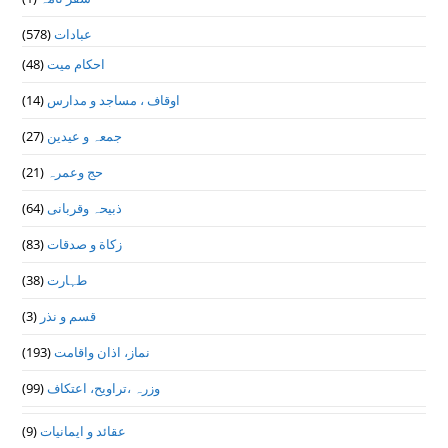
عبادات
(578)
احکام میت
(48)
اوقاف ، مساجد و مدارس
(14)
جمعہ و عیدین
(27)
حج وعمرہ
(21)
ذبیحہ وقربانی
(64)
زکاة و صدقات
(83)
طہارت
(38)
قسم و نذر
(3)
نماز، اذان واقامت
(193)
وزرہ ،تراويح، اعتكاف
(99)
عقائد و ایمانیات
(9)