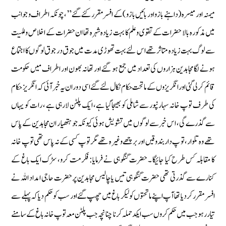
میمنہ اور میسرہ ( داہنے بازو اور بائیں بازو )کے افسر مقرر کئے گئے” ، چونکہ اطراف و جوانب
میں مذکورہ بالا حضرات کے تقوی وعلم کا بہت زیادہ شہرہ تھا ان حضرات کے اخلاص وللہیت
سے لوگ بہت زیادہ متاثر تھے اس لئے بہت تھوڑی مدت میں جوق در جوق لوگوں کا اجتماع
ہونے لگا مجاہدین ہزاروں کی تعداد میں جمع ہو گئے اور تھانہ بھون اور اطراف ميں حكومت
قائم كر لى گئى اور انگریزوں کے ماتحت حکام نکال لئے گئے اسی دوران یہ خبر آئی کہ انگریز حکام
کی طرف توپ خانہ سہارنپور سے شاملی کو بھیجا گیا ہے، ایک پلٹن لارہی ہے ، رات کو یہاں
سے گذرے گی ، اس خبر سے لوگوں میں تشویش ہوئی کیونکہ جو ہتھیار ان مجاہدین کے پاس
تھے وہ تلوار، تو پ دار بندوقیں اور برچھے وغیرہ تھے مگر توپ کسی کے نہ پاس تھی توپ خانہ
کا مقابلہ کس طرح کیا جائیگا ۔ حضرت گنگوہی نے فرمایا: فکر مت کرو، سڑک ایک باغ کے
کنارے سے گذرتی تھی حضرت گنگوہی تيس یا چالیس مجاہدین پر حضرت حاجی امداد اللہ نے
افسر مقرر کر دیا تھا آپ اپنے ماتحتوں کو لیکر باغ میں چھپ گئے اور سب کو حکم دیا کہ پہلے سے
تیار رہو جب میں حکم کروں سب ایکدحملہ کرنا چنانچہ جب پلٹن معہ توپ خانہ باغ کے سامنے