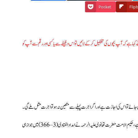
Pocket
Flip
ہا ہے کہ آپ بچوں کی تشکیل کرکے لائیں تو اس وظیفے سے یا کسی اور رقم سے آپ کو
ئے تو اس کی اجازت ہے اور اگر اجرت پہلے سے متعین نہ ہو تو اجرت مثل ملے گی۔
دلالی لینا فی نفسہ ناجائز ہے لیکن لوگوں کے تعامل اور ضرورت کی وجہ سے فقہاء نے اجازت دی ہے، حکیم الامت حضرت تھانوی علیہ الرحمہ نے امداد الفتاوی (3 – 366) میں جواز ہی