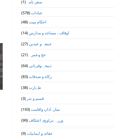
(1)
سفر نامہ
(578)
عبادات
(48)
احکام میت
(14)
اوقاف ، مساجد و مدارس
(27)
جمعہ و عیدین
(21)
حج وعمرہ
(64)
ذبیحہ وقربانی
(83)
زکاة و صدقات
(38)
طہارت
(3)
قسم و نذر
(193)
نماز، اذان واقامت
(99)
وزرہ ،تراويح، اعتكاف
(9)
عقائد و ایمانیات