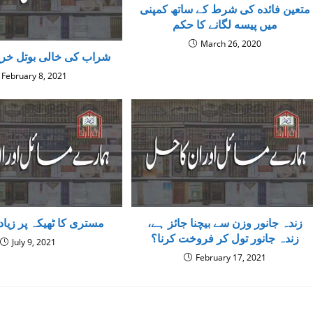
متعین فائده کی شرط کے ساتھ کمپنی
میں پیسه لگانے کا حکم
March 26, 2020
شراب کی خالی بوتل خریدن
February 8, 2021
زندہ جانور وزن سے بیچنا جائز ہے،
مستری کا ٹھیکہ پر زیاد
زندہ جانور تول کر فروخت کرنا؟
July 9, 2021
February 17, 2021