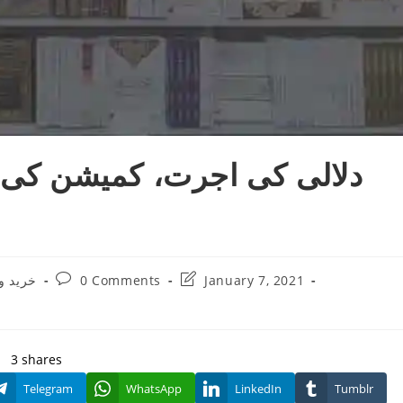
Post
Post
خرید 
0 Comments
January 7, 2021
comments:
last
modified:
3
shares
Telegram
WhatsApp
LinkedIn
Tumblr