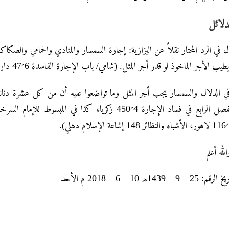
دلائل
ل في الرد المحتار نقلاً عن البزازیة: إجارة السمسار والمنادي والحمامي والصک
طیب الأجر الماخوذ لو قدر أجر المثل. (شامي/ باب الإجارة الفاسدة 6؍47 دار الفکر بیروت، 9؍64، 9؍87 زکریا
وفي الدلال والسمسار یجب أجر المثل وما تواضعوا علیه أن من کل عشرة دنان
لله أعلم
لرقم: 25 – 9 – 1439ھ 10 – 6 – 2018 م الأحد