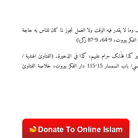
اک وما لا یقدر فیه الوقت ولا العمل تجوز لما کان للناس به حاجة
یر کذا فذٰلک حرام علیهم، کذا في الذخیرة۔ (الفتاویٰ الهندیة
الفصل الرابع في فساد الإجارة 4؍450 زکریا، کذا في المبسوط للإمام السرخسي/ باب السمسار 15؍115 دار الفکر بیروت، خلاصة الفتاویٰ