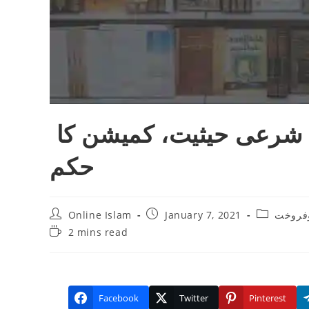
‌ دلالی کی اجرت، کمیشن کی شرعی حیثیت، کمیشن کا
حکم
Post
Post
Post
Online Islam
January 7, 2021
وفروخت
author:
published:
category:
Reading
2 mins read
time:
Facebook
Twitter
Pinterest