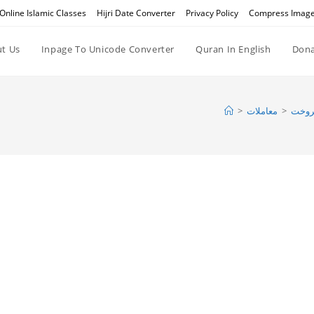
Online Islamic Classes
Hijri Date Converter
Privacy Policy
Compress Imag
t Us
Inpage To Unicode Converter
Quran In English
Dona
>
معاملات
>
روخت