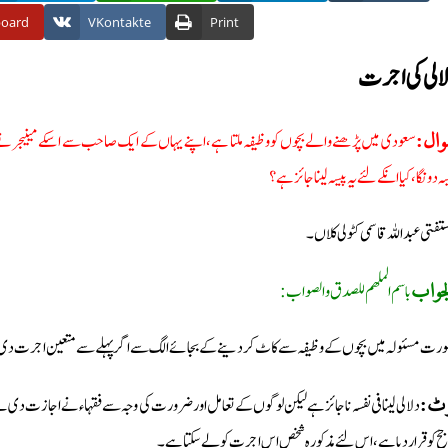
board
VKontakte
Print
‌ الی کی اجرت
سعودی میں پڑھنے والے بچوں کو وظیفہ ملتا ہے، اپنے یہاں کے ایک صاحب سے اسکے مینیجر نے ک
وال
ہ دونگا، کیا انکے لئے یہ پیسہ لینا جائز ہے؟
ستفتی عبد اللہ قاسمی کٹولی کلاں۔
باسم الملهم للصدق والصواب:
جواب
رت مسئولہ میں بچوں کے وظیفہ سے کاٹ کر دینے کے بجائے الگ سے اگر پہلے سے متعین اجرت دی جا
نوٹ
جح کو قرار دیا ہے، اس لئے مذکورہ شخص اس اجرت کو لے سکتا ہے۔