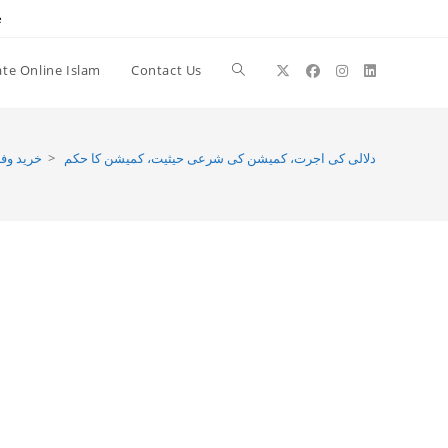
e
te Online Islam
Contact Us
Toggle
website
خرید وف
>
‌ دلالی کی اجرت، کمیشن کی شرعی حیثیت، کمیشن کا حکم
search