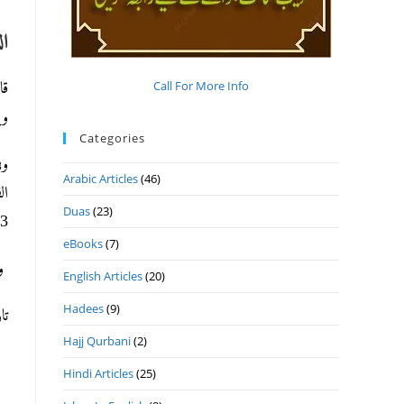
ال
Call For More Info
قا
وی)
Categories
 /
Arabic Articles
(46)
Duas
(23)
3؍116 لاهور، الأشباه والنظائر 148 إشاعة الإسلام دهلي).
eBooks
(7)
وا
English Articles
(20)
Hadees
(9)
تاريخ ا
Hajj Qurbani
(2)
Hindi Articles
(25)