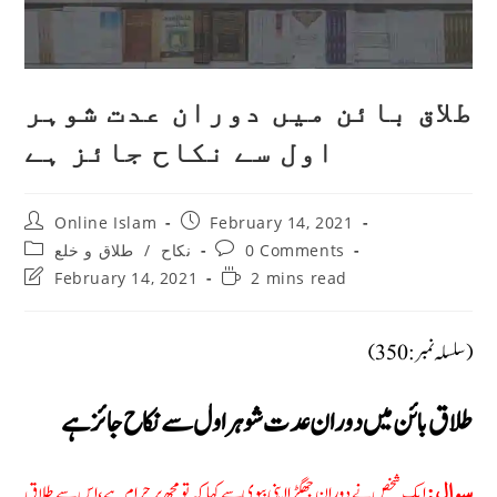
طلاق بائن میں دوران عدت شوہر
اول سے نکاح جائز ہے
Post
Post
Online Islam
February 14, 2021
author:
published:
Post
Post
طلاق و خلع
/
نکاح
0 Comments
category:
comments:
Post
Reading
February 14, 2021
2 mins read
last
time:
modified:
(سلسلہ نمبر: 350)
طلاق بائن میں دوران عدت شوہر اول سے نکاح جائز ہے
ایک شخص نے دوران جھگڑا اپنی بیوی سے کہا کہ تو مجھ پر حرام ہے، اس سے طلاق
سوال: