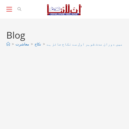
Skip
to
content
Blog
>
معاشرت
>
نکاح
>
ائن میں دوران عدت شوہر اول سے نکاح جائز ہے