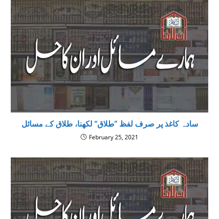
سادہ کاغذ پر صرف لفظ ’’طلاق‘‘ لکھنا، طلاق كے مسائل
February 25, 2021