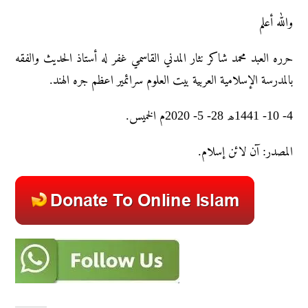
والله أعلم
حرره العبد محمد شاکر نثار المدني القاسمي غفر له أستاذ الحديث والفقه
بالمدرسة الإسلامية العربية بيت العلوم سرائمير اعظم جره الهند.
4- 10- 1441ھ 28- 5- 2020م الخمیس.
المصدر: آن لائن إسلام.