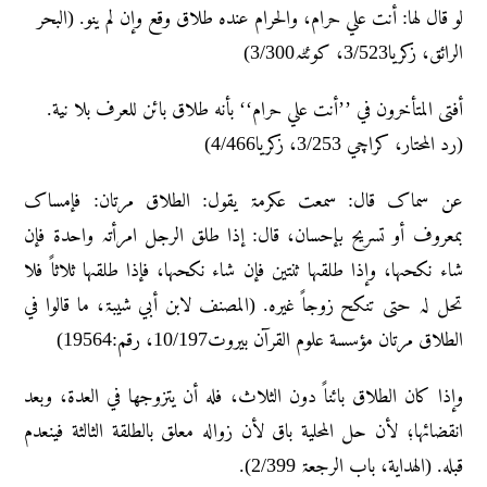
لو قال لها: أنت علي حرام، والحرام عندہ طلاق وقع وإن لم ینو. (البحر
الرائق، زکریا3/523، کوئٹہ3/300)
أفتی المتأخرون في ’’أنت علي حرام‘‘ بأنه طلاق بائن للعرف بلا نیة.
(رد المحتار، کراچي 3/253، زکریا4/466)
عن سماک قال: سمعت عکرمۃ یقول: الطلاق مرتان: فإمساک
بمعروف أو تسریح بإحسان، قال: إذا طلق الرجل امرأتہ واحدۃ فإن
شاء نکحہا، وإذا طلقہا ثنتین فإن شاء نکحہا، فإذا طلقہا ثلاثاً فلا
تحل لہ حتی تنکح زوجاً غیرہ. (المصنف لابن أبي شیبۃ، ما قالوا في
الطلاق مرتان مؤسسة علوم القرآن بیروت10/197، رقم:19564)
وإذا کان الطلاق بائناً دون الثلاث، فله أن یتزوجها في العدۃ، وبعد
انقضائها؛ لأن حل المحلیة باق لأن زواله معلق بالطلقة الثالثة فینعدم
قبله. (الهدایة، باب الرجعۃ 2/399).