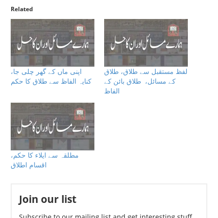
Related
لفظ مستقبل سے طلاق، طلاق
اپنی ماں کے گھر چلی جا،
كے مسائل، طلاق بائن کے
كنايہ الفاظ سے طلاق كا حكم
الفاظ
مطلقہ سے ایلاء کا حکم،
اقسام اطلاق
Join our list
Subscribe to our mailing list and get interesting stuff