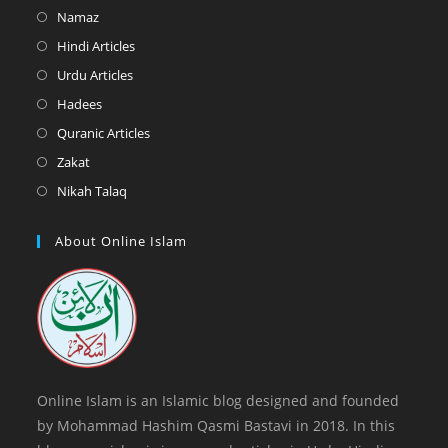
in
Opens
Namaz
a
in
Opens
Hindi Articles
new
a
in
Opens
Urdu Articles
tab
new
a
in
Opens
Hadees
tab
new
a
in
Opens
Quranic Articles
tab
new
a
in
Opens
Zakat
tab
new
a
in
Opens
Nikah Talaq
tab
new
a
in
tab
new
a
About Online Islam
tab
new
tab
Online Islam is an Islamic blog designed and founded
by Mohammad Hashim Qasmi Bastavi in 2018. In this