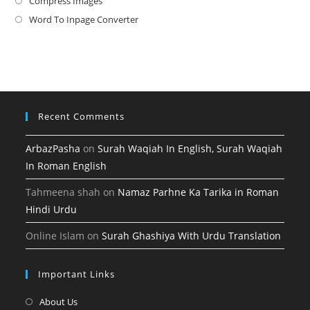
Compress Images
Opens
new
a
in
Word To Inpage Converter
Opens
tab
new
a
in
tab
new
a
tab
new
tab
Recent Comments
ArbazPasha
on
Surah Waqiah In English, Surah Waqiah
In Roman English
Tahmeena shah
on
Namaz Parhne Ka Tarika in Roman
Hindi Urdu
Online Islam
on
Surah Ghashiya With Urdu Translation
Important Links
Opens
About Us