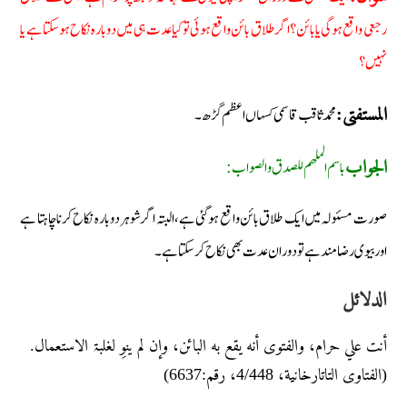
رجعی واقع ہوگی یا بائن؟ اگر طلاق بائن واقع ہوئی تو کیا عدت ہی میں دوبارہ نکاح ہوسکتا ہے یا
نہیں؟
محمد ثاقب قاسمی کسہاں اعظم گڑھ۔
المستفتی:
باسم الملھم للصدق والصواب:
الجواب
صورت مسئولہ میں ایک طلاق بائن واقع ہوگئی ہے، البتہ اگر شوہر دوبارہ نکاح کرنا چاہتا ہے
اور بیوی رضامند ہے تو دوران عدت بھی نکاح کرسکتا ہے۔
الدلائل
أنت علي حرام، والفتوی أنه یقع به البائن، وإن لم ینوِ لغلبۃ الاستعمال.
(الفتاوى التاتارخانیة، 4/448، رقم:6637)