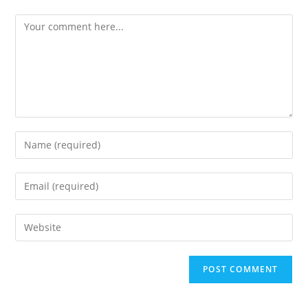
Comment
Enter
your
name
Enter
or
your
username
email
Enter
to
address
your
comment
to
website
comment
URL
(optional)