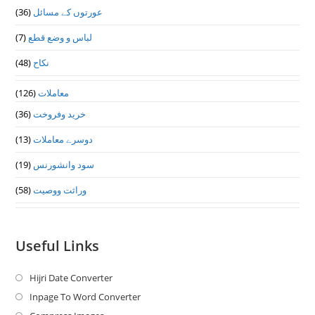
(36)
عورتوں کے مسائل
(7)
لباس و وضع قطع
(48)
نکاح
(126)
معاملات
(36)
خرید وفروخت
(13)
دوسرے معاملات
(19)
سود وانشورنس
(58)
وراثت ووصيت
Useful Links
Hijri Date Converter
Opens
in
Inpage To Word Converter
Opens
a
in