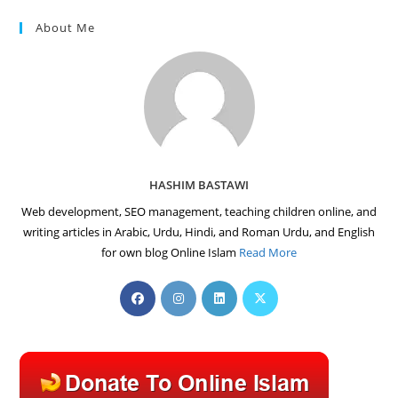
About Me
HASHIM BASTAWI
Web development, SEO management, teaching children online, and
writing articles in Arabic, Urdu, Hindi, and Roman Urdu, and English
for own blog Online Islam
Read More
Opens
Opens
Opens
Opens
in
in
in
in
a
a
a
a
new
new
new
new
tab
tab
tab
tab