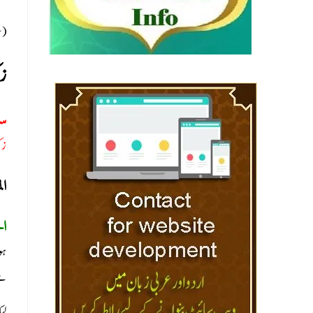
سل)
زک
س:
زک
ا:
ا:
ہو
ہے