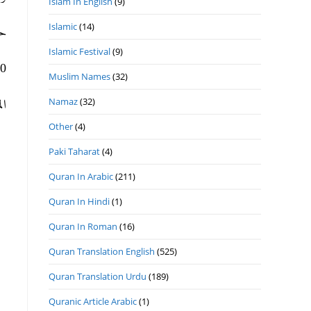
Islam In English
(9)
Islamic
(14)
ح.
Islamic Festival
(9)
ھ 8- 10- 2020م ا.
Muslim Names
(32)
Namaz
(32)
ا.
Other
(4)
Paki Taharat
(4)
Quran In Arabic
(211)
Quran In Hindi
(1)
Quran In Roman
(16)
Quran Translation English
(525)
Quran Translation Urdu
(189)
Quranic Article Arabic
(1)