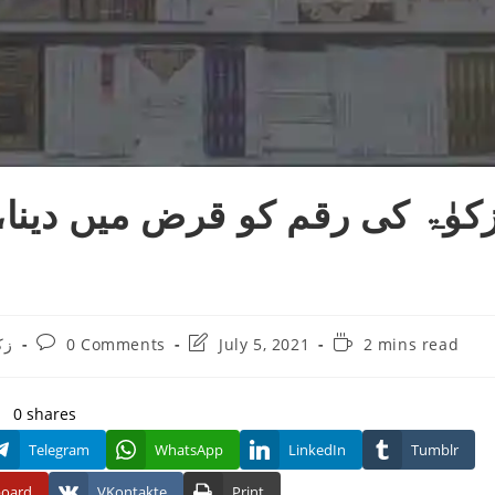
کوٰۃ کی رقم کو قرض میں دینا
Post
Post
Reading
زک
0 Comments
July 5, 2021
2 mins read
comments:
last
time:
modified:
0
shares
Telegram
WhatsApp
LinkedIn
Tumblr
board
VKontakte
Print