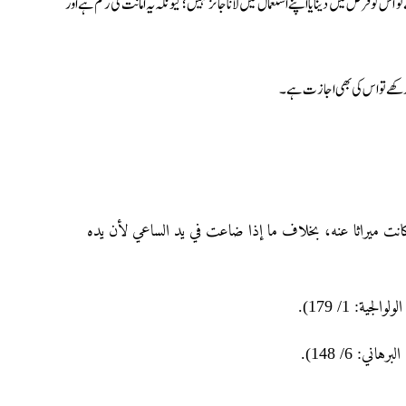
قرض میں دینا یا اپنے استعمال میں لانا جائز نہیں؛ کیونکہ یہ امانت کی رقم ہے اور
ر رکھے تو اس کی بھی اجازت ہے۔
(نت ميراثا عنه، بخلاف ما إذا ضاعت في يد الساعي لأن يده
جیة: 1/ 179
ني: 6/ 148