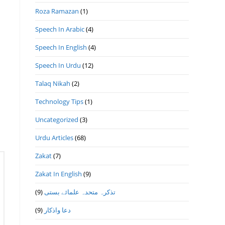
Roza Ramazan
(1)
Speech In Arabic
(4)
Speech In English
(4)
Speech In Urdu
(12)
Talaq Nikah
(2)
Technology Tips
(1)
Uncategorized
(3)
Urdu Articles
(68)
Zakat
(7)
Zakat In English
(9)
(9)
تذكرہ متحدہ علمائے بستى
(9)
دعا واذكار