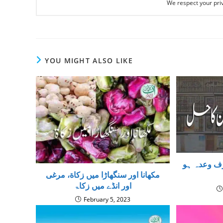
We respect your priv
YOU MIGHT ALSO LIKE
رف وعدہ ہو
مکھانا اور سنگھاڑا ميں زكاة، مرغی
اور انڈے میں زکاۃ
February 5, 2023