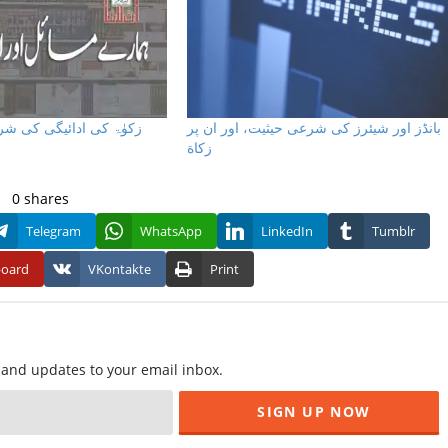
بانڈز اور شیئرز كى شرعى حيثيت، اور ان پر
زکوٰۃ کی ادائیگی کی ش،
زكاة
0
shares
Telegram
WhatsApp
LinkedIn
Tumblr
board
VKontakte
Print
f and updates to your email inbox.