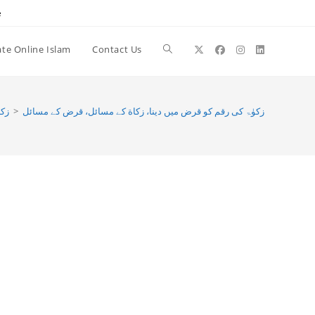
e
te Online Islam
Contact Us
Toggle
website
زکا
>
زکوٰۃ کی رقم کو قرض میں دینا، زكاة كے مسائل، قرض كے مسائل
search