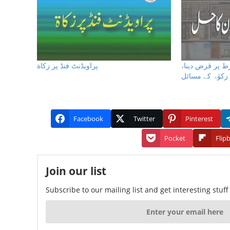
رط پر قرض دینا
پراویڈنٹ فنڈ پر زكاة
زکوٰۃ کے مسائل
Facebook
Twitter
Pinterest
Pocket
Flip
Join our list
Subscribe to our mailing list and get interesting stuf