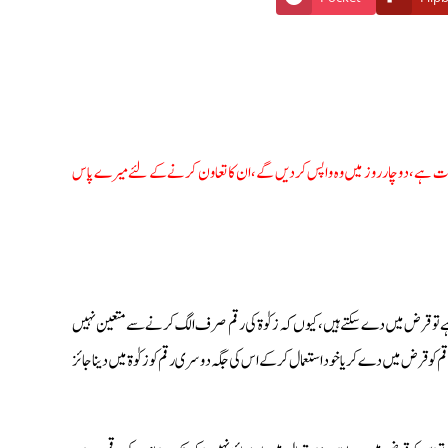
ورت ہے، دو چار روز میں وہ واپس کردیں گے، ان کا تعاون کرنے کے لئے میرے پاس
ہے تو قرض میں دے سکتے ہیں، کیوں کہ زکوٰۃ کی رقم صرف الگ کرنے سے متعین نہیں
و قرض میں دے کر یا خود استعمال کرکے اس کی جگہ دوسری رقم کو زکوٰۃ میں دینا جائز