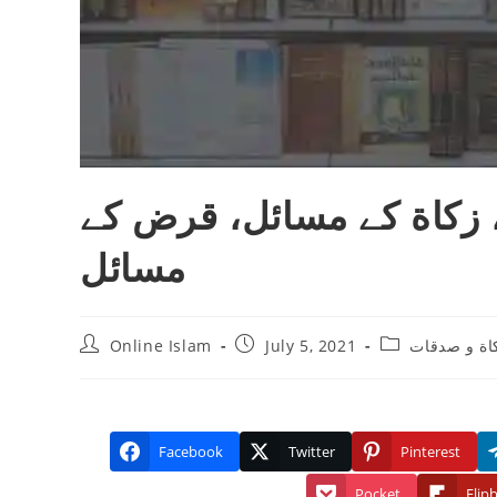
، زكاة كے مسائل، قرض كے
مسائل
Post
Post
Post
Online Islam
July 5, 2021
اة و صدقات
author:
published:
category:
Facebook
Twitter
Pinterest
Pocket
Flip