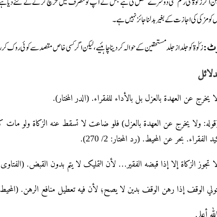
کن اگر زکوٰۃ کی رقم کسی دوسرے شخص کی ہے جس نے آپ کو مصرف میں خرچ کرنے کے لئے دیا ہے تو اس کو 
 کو مزکی کی اجازت کے بغیر بدلنا جائز نہیں ہے۔
زکوٰۃ کو جلد از جلد مستحقین کے حوالہ کردینا چاہئیے، لیکن اگر کسی خاص مقصد سے کوئی روک ک
نوٹ
دلائل
ولا يخرج عن العهدة بالعزل بل بالأداء للفقراء. (الدر المختار
له: ولا يخرج عن العهدة بالعزل) فلو ضاعت لا تسقط عنه الزكاة ولو مات كا
كيد الفقراء. بحر عن المحيط. (رد المحتار: 2/ 270
ولا تجوز الزکاۃ إلا إذا قبضه الفقیر… لأن التملیک لا یتم بدون القبض. (الفتاوى الولوال
متولي الوقف إذا رهن الوقف بدين لا يصح؛ لأن فيه تعطيل منافع الرهن. (المحيط البرها
الله أعلم