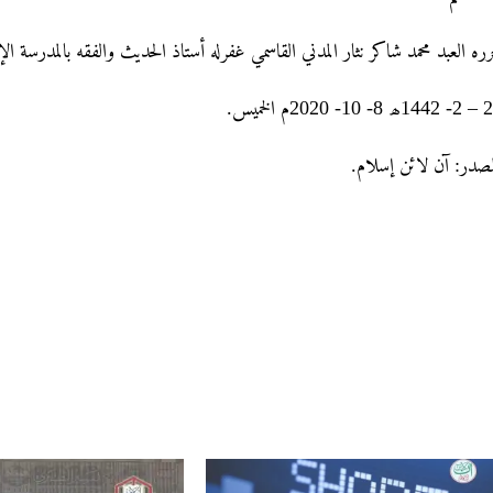
رره العبد محمد شاکر نثار المدني القاسمي غفرله أستاذ الحديث والفقه بالمدرسة ال
20 – 2- 1442لخمیس
لمصدر: آن لائن إسلام