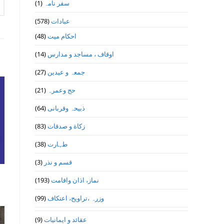
(1)
سفر نامہ
(578)
عبادات
(48)
احکام میت
(14)
اوقاف ، مساجد و مدارس
(27)
جمعہ و عیدین
(21)
حج وعمرہ
(64)
ذبیحہ وقربانی
(83)
زکاة و صدقات
(38)
طہارت
(3)
قسم و نذر
(193)
نماز، اذان واقامت
(99)
وزرہ ،تراويح، اعتكاف
(9)
عقائد و ایمانیات