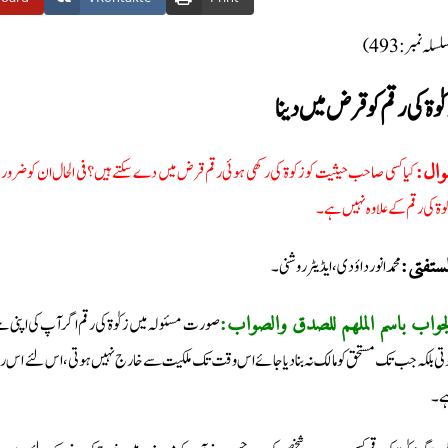
(سلہ نمبر: 493
وٰۃ کی رقم کو قرض میں دینا
کیا کسی صاحب حیثیت کو زکوة کی رکھی ہوئی رقم قرض میں دے سکتے ہیں؟ فی الحال ان کو ضر
وال
وة کی رقم کے علاوہ نہیں ہے۔
محمد انور داؤدی، ایڈیٹر روشنی۔
لمستفتی
صورت مسئولہ میں زکوٰۃ کی رقم اگر آپ کی اپنی 
لجواب باسم الملھم للصدق والصواب
تی بلکہ جب تک مستحق کو مالک نہ بنا دیا جائے اس وقت تک ملکیت سے خارج نہیں ہوتی، اس لئے اس رقم ک
۔