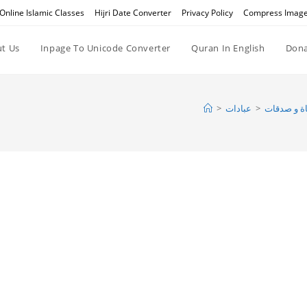
Online Islamic Classes
Hijri Date Converter
Privacy Policy
Compress Imag
t Us
Inpage To Unicode Converter
Quran In English
Dona
>
عبادات
>
ة و صدقات