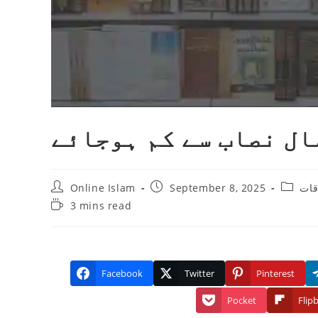
ال نصاب سے کم ہوجائے
Post
Post
Post
قات
September 8, 2025
Online Islam
author:
published:
categor
Reading
3 mins read
time:
Facebook
Twitter
Pinterest
Pocket
Flip