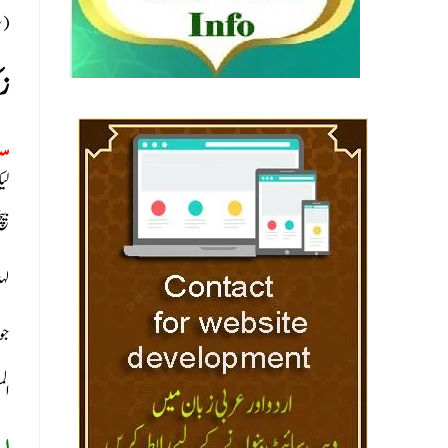
(سل
زک
سو
لی
بی
لہذ
جو
ال
ال