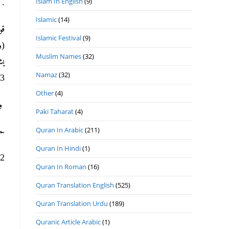
Islam In English
(9)
. 
Islamic
(14)
قو
Islamic Festival
(9)
(و
Muslim Names
(32)
يش
Namaz
(32)
3/ 152- 159، ط: المكتبة الوحيدية).
Other
(4)
وا
Paki Taharat
(4)
Quran In Arabic
(211)
حر
Quran In Hindi
(1)
12- 3- 1447ھ 5-
Quran In Roman
(16)
Quran Translation English
(525)
Quran Translation Urdu
(189)
Quranic Article Arabic
(1)