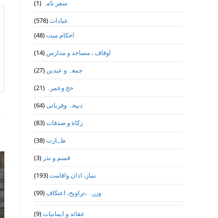
سفر نامہ
(1)
عبادات
(578)
احکام میت
(48)
اوقاف ، مساجد و مدارس
(14)
جمعہ و عیدین
(27)
حج وعمرہ
(21)
ذبیحہ وقربانی
(64)
زکاة و صدقات
(83)
طہارت
(38)
قسم و نذر
(3)
نماز، اذان واقامت
(193)
وزرہ ،تراويح، اعتكاف
(99)
عقائد و ایمانیات
(9)