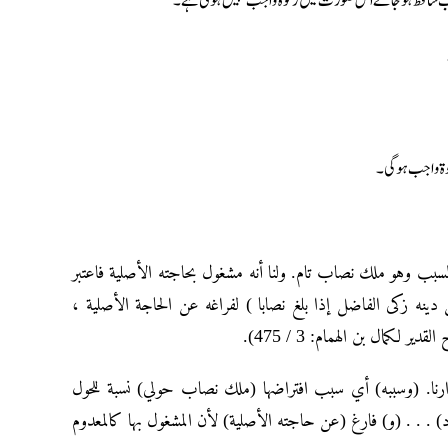
کا نصاب ساقط ہو جائے اس صورت میں زکوٰۃ واجب نہیں ہوتی ہے۔
وٰۃ واجب ہوگی۔
لسبب وهو ملك نصاب تام. ولنا أنه مشغول بحاجته الأصلية فاعتبر
 دينه زكى الفاضل إذا بلغ نصابا ) لفراغه عن الحاجة الأصلية ،
لكمال بن الهمام: 3 / 475).
ارنا. (وسببه) أي سبب افتراضها (ملك نصاب حولي) نسبة للحول
) . . . (و) فارغ (عن حاجته الأصلية) لأن المشغول بها كالمعدوم