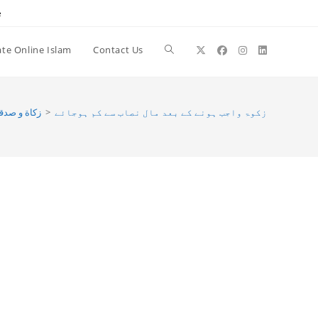
e
te Online Islam
Contact Us
Toggle
website
زکوۃ واجب ہونے کے بعد مال نصاب سے کم ہوجائے
>
زکاة و صدق
search