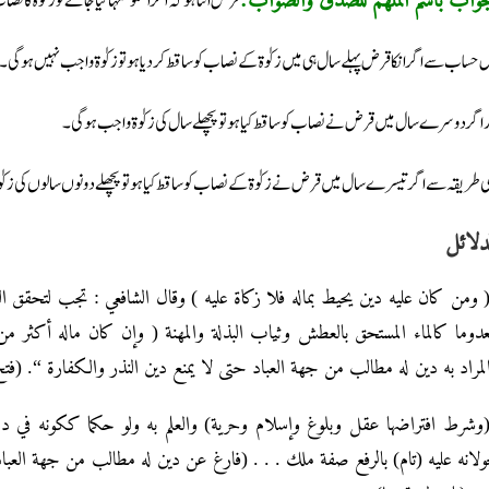
قرض اتنا ہو کہ اگر اسکو منہا کیا جائے تو زکوٰۃ 
 حساب سے اگر انکا قرض پہلے سال ہی میں زکوٰۃ کے نصاب کو ساقط کردیا ہو تو زکوٰۃ واجب نہیں ہوگی۔
ر اگر دوسرے سال میں قرض نے نصاب کو ساقط کیا ہو تو پچھلے سال کی زکوٰۃ واجب ہوگی۔
ی طریقہ سے اگر تیسرے سال میں قرض نے زکوٰۃ کے نصاب کو ساقط کیا ہو تو پچھلے دونوں سالوں کی زک
دلائل
 ومن كان عليه دين يحيط بماله فلا زكاة عليه ) وقال الشافعي : تجب لتحقق ا
دوما كالماء المستحق بالعطش وثياب البذلة والمهنة ( وإن كان ماله أكثر من
لمراد به دين له مطالب من جهة العباد حتى لا يمنع دين النذر والكفارة “. (فتح القدير 
وشرط افتراضها عقل وبلوغ وإسلام وحرية) والعلم به ولو حكما ككونه في د
ولانه عليه (تام) بالرفع صفة ملك . . . (فارغ عن دين له مطالب من جهة العباد