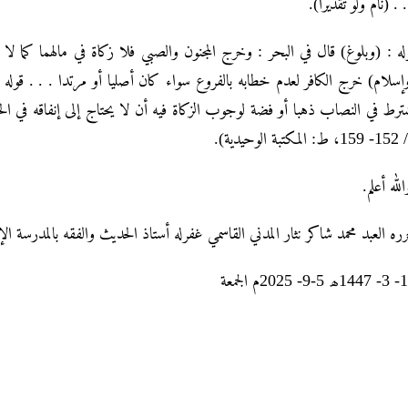
. . (نام ولو تقديرا).
له : (وبلوغ) قال في البحر : وخرج المجنون والصبي فلا زكاة في مالهما كما لا
إسلام) خرج الكافر لعدم خطابه بالفروع سواء كان أصليا أو مرتدا . . . ق
ترط في النصاب ذهبا أو فضة لوجوب الزكاة فيه أن لا يحتاج إلى إنفاقه في الح
لله أعلم.
ره العبد محمد شاکر نثار المدني القاسمي غفرله أستاذ الحديث والفقه بالمدرسة الإ
9- 2025م الجمعة