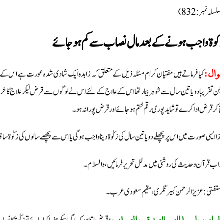
سلہ نمبر: 832)
وۃ واجب ہونے کے بعد مال نصاب سے کم ہوجائے
کیا فرماتے ہیں مفتیان کرام مسئلہ ذیل کے متعلق کہ زاہدہ ایک شادی شدہ عورت ہے اس کے پاس
ال:
کن تقریبا دو یا تین سال سے شوہر بیمار تھا اس کے علاج کے لئے اس نے لوگوں سے قرض لیکر علاج کا خرچ پ
چ کر قرض ادا کرے تو شاید پوری رقم ختم ہوجائے اور قرض پورا نہ ہو۔
ا ایسی صورت میں اس پر پچھلے دو یا تین سال کی زکوٰۃ دینا واجب ہوگی یا اس سے پچھلے سالوں کی زکوٰۃ ساق
اب قرآن وحدیث کی روشنی میں مدلل تحریر فرمائیں، والسلام۔
مستفتی: عزیزالرحمن کبیر نگری، مقیم سعودی عرب۔
جواب باسم الملھم للصدق والصواب: