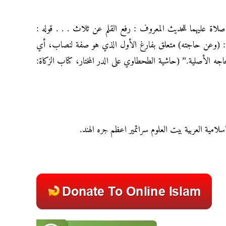
 صلاة عليهما للحديث المعروف : رفع القلم عن ثلاث . . . قوله :
وله : (وعن حاجته) متعلق بفارغ الأول الذي هو صفة لنصاب، أي
اجه الأصلية.” (حاشية الطحطاوي على الدر المختار، كتاب الزكاة:
سلامية العربية بيت العلوم سرائمير اعظم جره الهند.