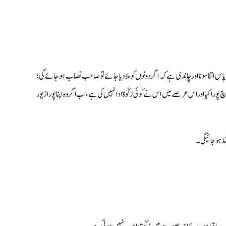
 اتنا سونا اور چاندی ہے کہ اگر دونوں کو ملا دیا جائے تو صاحب نصاب ہوجائے گی؛
ورا کیا اور اس عرصے میں اس نے کوئی زکوٰۃ ادا نہیں کی ہے، اب اگر وہ اپنا پورا زیور
ط ہو جائیگی ۔