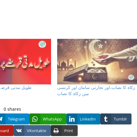
زكاة كا نصاب،اور تجارتى سامان اور كرنسى
طویل مدتی قرضے پ
ميں زكاة كا نصاب
0
shares
Telegram
WhatsApp
LinkedIn
Tumblr
board
VKontakte
Print