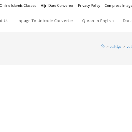
Online Islamic Classes
Hijri Date Converter
Privacy Policy
Compress Imag
t Us
Inpage To Unicode Converter
Quran In English
Dona
ات
>
عبادات
>