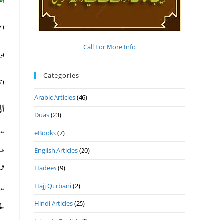
اس
Call For More Info
او
Categories
اس
Arabic Articles
(46)
ال
Duas
(23)
eBooks
(7)
“(
مع
English Articles
(20)
وا
Hadees
(9)
Hajj Qurbani
(2)
“(
Hindi Articles
(25)
لح