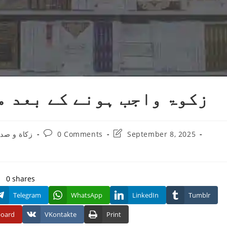
زکوۃ واجب ہونے کے بعد م
Post
Post
September 8, 2025
0 Comments
زکاة و صد
y:
comments:
last
modified:
0
shares
Telegram
WhatsApp
LinkedIn
Tumblr
board
VKontakte
Print