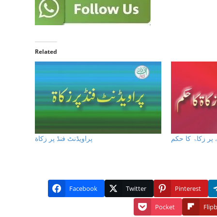
Related
ر زکاۃ كا حكم
پراویڈنٹ فنڈ پر زكاة
Facebook
Twitter
Pinterest
Pocket
Flip