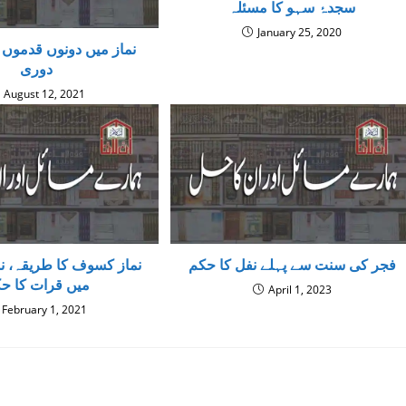
سجدۂ سہو کا مسئلہ
January 25, 2020
نماز میں دونوں قدموں 
دوری
August 12, 2021
فجر كى سنت سے پہلے نفل کا حکم
میں قرات کا ح
April 1, 2023
February 1, 2021