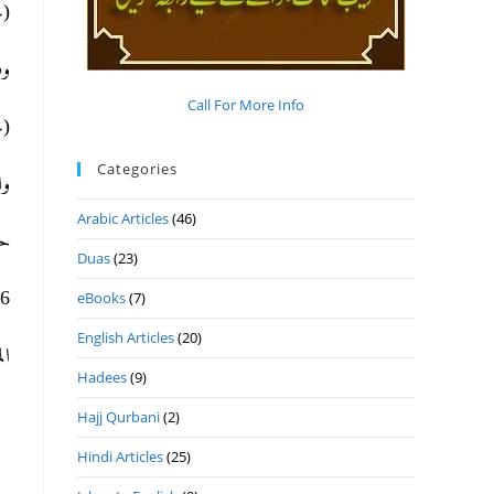
حا).
ﻭ.
Call For More Info
حا).
Categories
و.
Arabic Articles
(46)
ح.
Duas
(23)
ھ 28- 6- 2021م ال.
eBooks
(7)
English Articles
(20)
ا.
Hadees
(9)
Hajj Qurbani
(2)
Hindi Articles
(25)