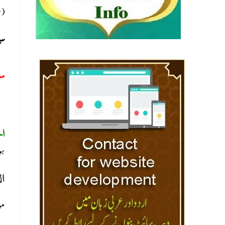
سل)
سج
س:
ا:
ا:
ہو
ال
ﻣ.