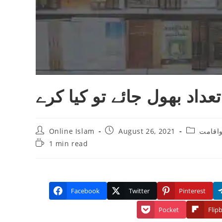
داد بھول جائے تو کیا کرے
Post
Post
Post
Online Islam
August 26, 2021
واقامت
author:
published:
category:
Reading
1 min read
time:
Facebook
Twitter
Pinterest
Pocket
Flip