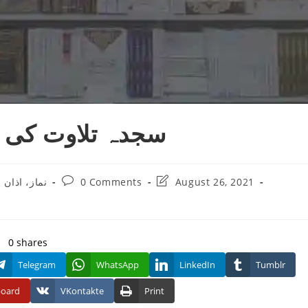
سجدہ تلاوت کی تع
Post
Post
نماز، اذان 
0 Comments
August 26, 2021
comments:
last
modified:
0
shares
Telegram
WhatsApp
LinkedIn
Tumblr
board
VKontakte
Print