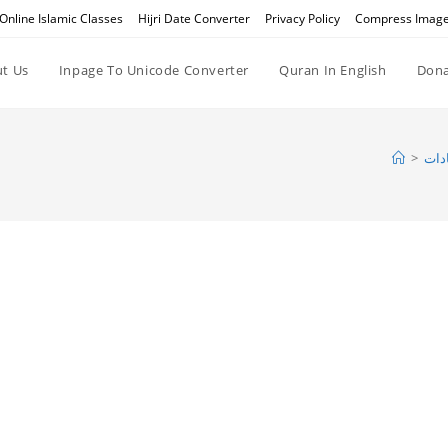
Online Islamic Classes
Hijri Date Converter
Privacy Policy
Compress Imag
t Us
Inpage To Unicode Converter
Quran In English
Dona
>
دات