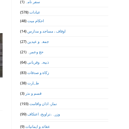
(1)
سفر نامہ
(578)
عبادات
(48)
احکام میت
(14)
اوقاف ، مساجد و مدارس
(27)
جمعہ و عیدین
(21)
حج وعمرہ
(64)
ذبیحہ وقربانی
(83)
زکاة و صدقات
(38)
طہارت
(3)
قسم و نذر
(193)
نماز، اذان واقامت
(99)
وزرہ ،تراويح، اعتكاف
(9)
عقائد و ایمانیات