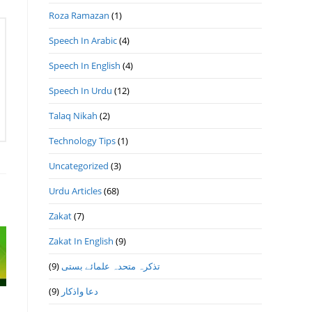
Roza Ramazan
(1)
Speech In Arabic
(4)
Speech In English
(4)
Speech In Urdu
(12)
Talaq Nikah
(2)
Technology Tips
(1)
Uncategorized
(3)
Urdu Articles
(68)
Zakat
(7)
Zakat In English
(9)
(9)
تذكرہ متحدہ علمائے بستى
(9)
دعا واذكار