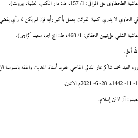
(شیة الطحطاوی علی المراقي: 1/ 157، ط: دار الکتب العلمیة، بیروت
ﻓﻲ اﻟﺤﺎﻭﻱ ﻻ ﻳﺪﺭﻱ ﻛﻤﻴﺔ اﻟﻔﻮاﺋﺖ ﻳﻌﻤﻞ ﺑﺄﻛﺒﺮ ﺭﺃﻳﻪ ﻓﺈﻥ ﻟﻢ ﻳﻜﻦ ﻟﻪ ﺭﺃﻱ ﻳﻘﻀ
(شیة اﻟﺸﻠﺒﻲ علیﺗﺒﻴﻴﻦ اﻟﺤﻘﺎﺋﻖ: 1/ 468، ط: ایچ ایم، سعید کراچی
الله أعلم
رره العبد محمد شاکر نثار المدني القاسمي غفرله أستاذ الحديث والفقه بالمدرسة ال
16- 11- 1442اثنين
لمصدر: آن لائن إسلام