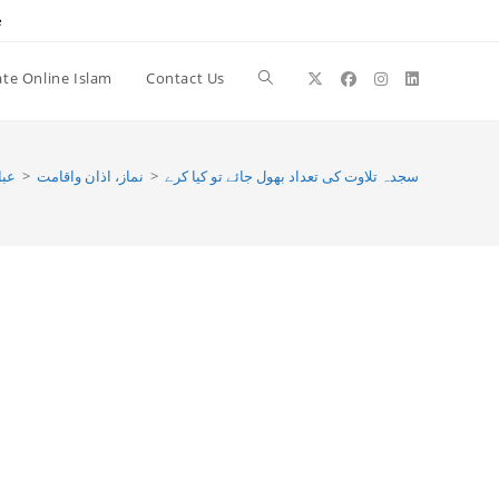
e
te Online Islam
Contact Us
Toggle
website
عبا
>
نماز، اذان واقامت
>
سجدہ تلاوت کی تعداد بھول جائے تو کیا کرے
search