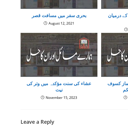
کے درمیان
بحری سفر میں مسافت قصر
August 12, 2021
نماز کسوف کا طریقہ، نماز کسوف
عشاء کی سنت مؤکدہ میں وتر کی
کم
نیت
November 15, 2023
Leave a Reply