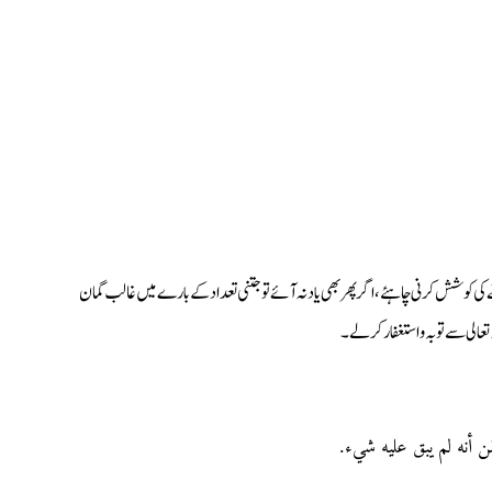
 کی کوشش کرنی چاہئے، اگر پھر بھی یاد نہ آئے تو جتنی تعداد کے بارے میں غالب گمان
 تعالی سے توبہ واستغفار کرلے۔
ﻦ ﺃﻧﻪ ﻟﻢ ﻳﺒﻖ ﻋﻠﻴﻪ ﺷﻲء