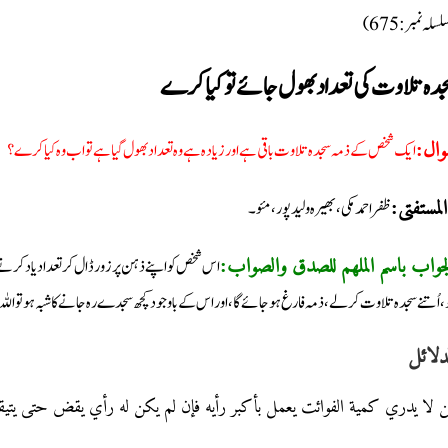
(سلہ نمبر: 675
دہ تلاوت کی تعداد بھول جائے تو کیا کرے
ایک شخص کے ذمہ سجدہ تلاوت باقی ہے اور زیادہ ہے وہ تعداد بھول گیا ہے تو اب وہ کیا کرے؟
وال
ظفر احمد مکی، بھیرہ ولید پور، مئو۔
لمستفتی
اس شخص کو اپنے ذہن پر زور ڈال کر تعداد یاد کرنے
لجواب باسم الملھم للصدق والصواب
، اُتنے سجدہ تلاوت کرلے، ذمہ فارغ ہوجائے گا، اور اس کے باوجود کچھ سجدے رہ جانے کا شبہ ہو تو اللہ
دلائل
ﻦ ﻻ ﻳﺪﺭﻱ ﻛﻤﻴﺔ الفواﺋﺖ ﻳﻌﻤﻞ ﺑﺄﻛﺒﺮ ﺭﺃﻳﻪ ﻓﺈﻥ ﻟﻢ ﻳﻜﻦ ﻟﻪ ﺭﺃﻱ ﻳﻘﺾ ﺣﺘﻰ ﻳﺘﻴﻘ