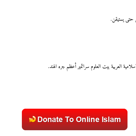
ﻲ ﺣﺘﻰ ﻳﺴﺘﻴﻘﻦ
إسلامية العربية بيت العلوم سرائمير أعظم جره الهند