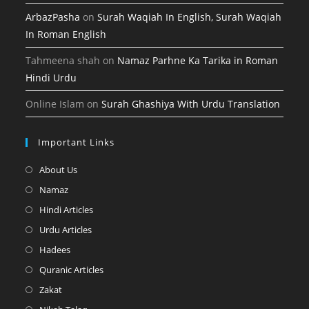
ArbazPasha
on
Surah Waqiah In English, Surah Waqiah
In Roman English
Tahmeena shah
on
Namaz Parhne Ka Tarika in Roman
Hindi Urdu
Online Islam
on
Surah Ghashiya With Urdu Translation
Important Links
Opens
About Us
in
Opens
Namaz
a
in
Opens
Hindi Articles
new
a
in
Opens
Urdu Articles
tab
new
a
in
Opens
Hadees
tab
new
a
in
Opens
Quranic Articles
tab
new
a
in
Opens
Zakat
tab
new
a
in
Opens