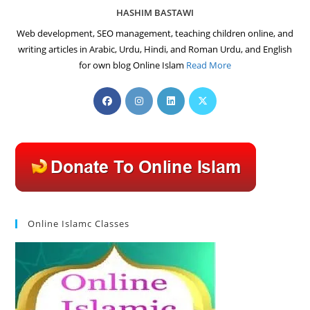
HASHIM BASTAWI
Web development, SEO management, teaching children online, and
writing articles in Arabic, Urdu, Hindi, and Roman Urdu, and English
for own blog Online Islam
Read More
Opens
Opens
Opens
Opens
in
in
in
in
a
a
a
a
new
new
new
new
tab
tab
tab
tab
Online Islamc Classes