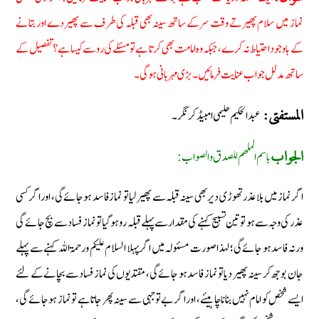
نماز میں سلام پھیرتے وقت سر کے ساتھ سینہ بھی قبلہ کی طرف سے پھیر دے اور بتانے
کے باوجود احتیاط نہ کرے، جبکہ وہ امامت بھی کرتا ہے تو مسئلے کی رو سے کیسا ہے؟ تفصیل کے
ساتھ مدلل جواب عنایت فرمائیں ۔ بڑی مہربانی ہوگی۔
عبد الحکیم حلیمی امبیڈکر نگر۔
المستفتی:
باسم الملھم للصدق والصواب:
الجواب
اگر نماز میں بلا عذر تھوڑی دیر بھی سینہ قبلہ سے پھیر لیا تو نماز فاسد ہو جائے گی، اور اگر کسی
عذر کی وجہ سے ہو تو تین تسبیح کہنے کی مقدار سے پہلے قبلہ رو ہوگیا تو نماز فساد سے بچ جائے گی
ورنہ فاسد ہو جائے گی؛ لہذا صورت مسئولہ میں اگر پہلا السلام علیکم ورحمۃ اللہ کہنے سے پہلے
جان بوجھ کر سینہ پھیر دیا تو نماز فاسد ہو جائے گی، مقتدیوں کی نماز فساد سے بچانے کے لئے
ایسے شخص کو امام نہیں بنانا چاہیئے، اور اگر بے توجہی سے سینہ پھر جاتا ہے تو نماز ہو جائے گی،