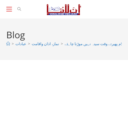
Skip
to
content
Blog
سلام پھیرتے وقت سینہ نہیں موڑنا چاہئے
>
نماز، اذان واقامت
>
عبادات
>