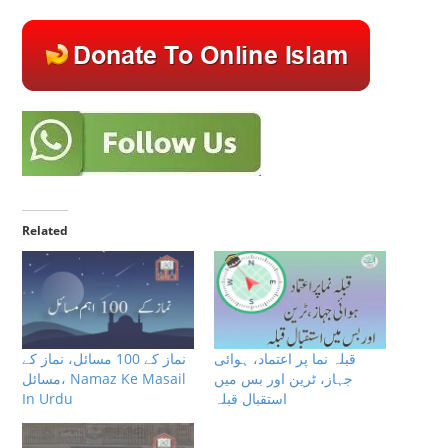
Related
قبلہ نما پر اعتماد، ہوائی
نماز کے 100 مسائل، نماز کے
جہاز، ٹرین اور بس میں
مسائل، Namaz Ke Masail
استقبال قبلہ
In Urdu