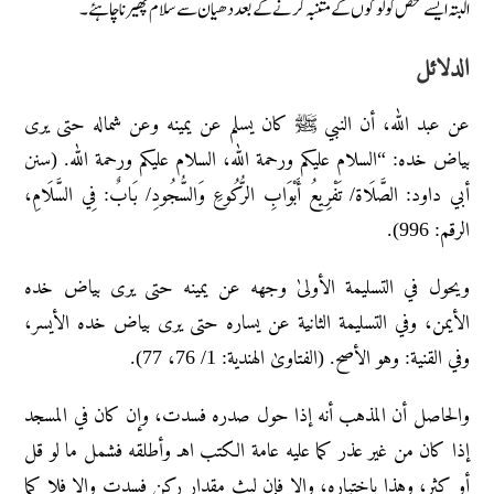
البتہ ایسے شخص کو لوگوں کے متنبہ کرنے کے بعد دھیان سے سلام پھیرنا چاہئے۔
الدلائل
عن عبد الله، أن النبي ﷺ كان يسلم عن يمينه وعن شماله حتى يرى
بياض خده: “السلام عليكم ورحمة الله، السلام عليكم ورحمة الله. (سنن
أبي داود: الصَّلَاة/ تَفْرِيعُ أَبْوَابِ الرُّكُوعِ وَالسُّجُودِ/ بَابٌ: فِي السَّلَامِ،
الرقم: 996).
ویحول في التسلیمة الأولیٰ وجهه عن یمینه حتی یری بیاض خدہ
الأیمن، وفي التسلیمة الثانیة عن یسارہ حتی یری بیاض خدہ الأیسر،
وفي القنیة: وهو الأصح. (الفتاویٰ الهندیة: 1/ 76، 77).
والحاصل أن المذهب أنه إذا حول صدره فسدت، وإن كان في المسجد
إذا كان من غير عذر كما عليه عامة الكتب اهـ وأطلقه فشمل ما لو قل
أو كثر، وهذا باختياره، وإلا فإن لبث مقدار ركن فسدت وإلا فلا كما