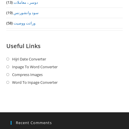
دوسرے معاملات
(13)
سود وانشورنس
(19)
وراثت ووصيت
(58)
Useful Links
Hijri Date Converter
Opens
in
Inpage To Word Converter
Opens
a
in
Compress Images
Opens
new
a
in
Word To Inpage Converter
Opens
tab
new
a
in
tab
new
a
tab
new
tab
Recent Comments