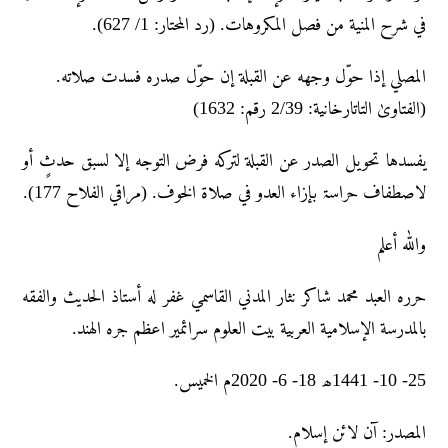
في شرح المنية من فصل المكروهات. (رد المحتار: 1/ 627).
المصلي إذا حوّل وجهه عن القبلة إن حوّل صدرہ فسدت صلاته.
(الفتاویٰ التاتارخانیة: 2/39 رقم: 1632)
یفسدها تحویل الصدر عن القبلة لترکه فرض التوجه إلا لسبق حدثٍ أو
لاصطفاف حراسۃ بإزاء العدو في صلاۃ الخوف. (مراقي الفلاح 177).
والله أعلم
حرره العبد محمد شاکر نثار المدني القاسمي غفر له أستاذ الحديث والفقه
بالمدرسة الإسلامية العربية بيت العلوم سرائمير اعظم جره الهند.
25- 10- 1441ھ 18- 6- 2020م الخمیس.
المصدر: آن لائن إسلام.