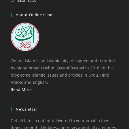
Nikah Talaq
tab
new
a
in
tab
new
a
About Online Islam
tab
new
tab
Online Islam is an Islamic blog designed and founded
by Mohammad Hashim Qasmi Bastavi in 2018. In this
blog come islamic issues and articles in Urdu, Hindi
Arabic and English.
Read More
Newsletter
Get all latest content delivered to your email a few
times a month. Updates and news about all categories