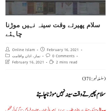
سلام پھیرتے وقت سینہ نہیں موڑنا
چاہئے
Post
Post
Online Islam
February 16, 2021
author:
published:
Post
Post
0 Comments
نماز، اذان واقامت
category:
comments:
Post
Reading
February 16, 2021
2 mins read
last
time:
modified:
(سلسلہ نمبر: 371)
سلام پھیرتے وقت سینہ نہیں موڑنا چاہئے
ایک مسئلہ دریافت طلب ہے برائے مہربانی جواب عنایت فرمائیں: اگر کوئی شخص
سوال: