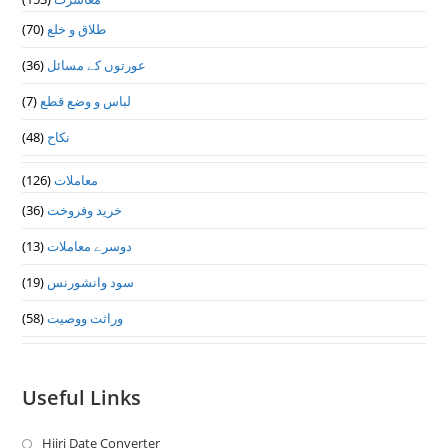
(70)
طلاق و خلع
(36)
عورتوں کے مسائل
(7)
لباس و وضع قطع
(48)
نکاح
(126)
معاملات
(36)
خرید وفروخت
(13)
دوسرے معاملات
(19)
سود وانشورنس
(58)
وراثت ووصيت
Useful Links
Hijri Date Converter
Opens