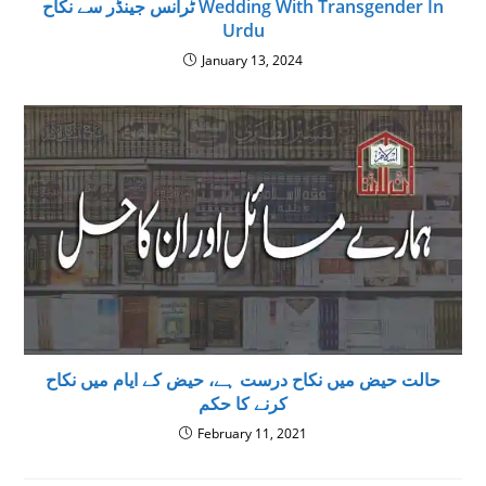
ٹرانس جینڈر سے نکاح Wedding With Transgender In
Urdu
January 13, 2024
حالت حیض میں نکاح درست ہے، حیض کے ایام میں نکاح
کرنے کا حکم
February 11, 2021