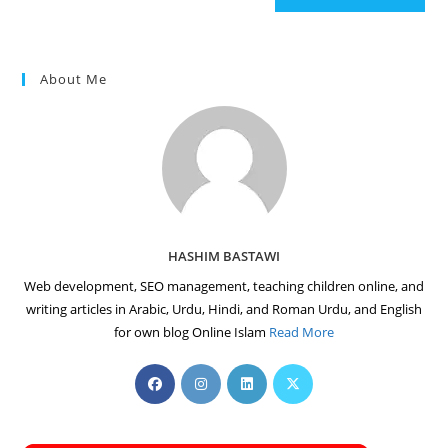
(optional)
About Me
HASHIM BASTAWI
Web development, SEO management, teaching children online, and
writing articles in Arabic, Urdu, Hindi, and Roman Urdu, and English
for own blog Online Islam
Read More
Opens
Opens
Opens
Opens
in
in
in
in
a
a
a
a