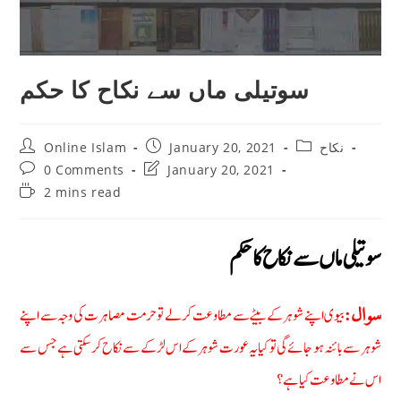
سوتیلی ماں سے نکاح کا حکم
Post
Post
Post
Online Islam
January 20, 2021
نکاح
author:
published:
category:
Post
Post
0 Comments
January 20, 2021
comments:
last
Reading
2 mins read
modified:
time:
سوتیلی ماں سے نکاح کا حکم
بیوی اپنے شوہر کے بیٹے سے مطاوعت کرلے تو حرمت مصاہرت کی وجہ سے اپنے
سوال:
شوہر سے بائنہ ہو جائے گی تو کیا یہ عورت شوہر کے اس لڑکے سے نکاح کر سکتی ہے جس سے
اس نے مطاوعت کیا ہے؟