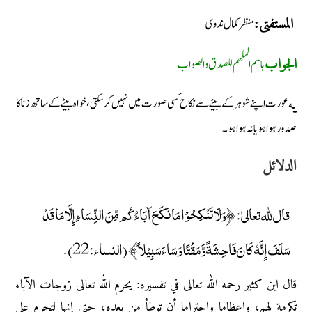
منظر کمال ندوی
المستفتی:
باسم الملهم للصدق والصواب
الجواب
یه عورت اپنے شوہر کے بیٹے سے نکاح کسی صورت میں نہیں کرسکتی، خواہ بیٹے کے ساتھ زنا کا
صدور ہوا ہو یا نہ ہوا ہو۔
الدلائل
قال ﷲ تعالیٰ: ﴿وَلَا تَنْكِحُوْا مَا نَكَحَ آبَاءُكُم مِّنَ النِّسَاءِ إِلَّا مَا قَدْ
سَلَفَ إِنَّهٗ كَانَ فَاحِشَةً وَّمَقْتًا وَسَاءَ سَبِيْلاً﴾ (النساء:22).
قال ابن كثير رحمه الله تعالى في تفسيره: يحرم الله تعالى زوجات الآباء
تكرمة لهم، وإعظاما واحتراما أن توطأ من بعده، حتى إنها لتحرم على