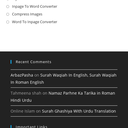
in
Inpage To Word Converter
Opens
a
in
Compress Images
Opens
new
a
in
Word To Inpage Converter
Opens
tab
new
a
in
tab
new
a
tab
new
tab
Recent Comments
ArbazPasha
on
Surah Waqiah In English, Surah Waqiah
In Roman English
Tahmeena shah
on
Namaz Parhne Ka Tarika in Roman
Hindi Urdu
Online Islam
on
Surah Ghashiya With Urdu Translation
Important Links