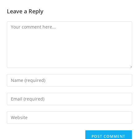
Leave a Reply
Comment
Enter
your
name
Enter
or
your
username
email
Enter
to
address
your
comment
to
website
comment
URL