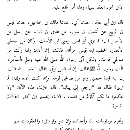
الابن بمجرد العقد عليها، وهذا أمر مجمع عليه.
قال ابن أبي حاتم : حدثنا أبي، حدثنا مالك بن إسماعيل، حدثنا قيس
بن الربيع عن أشعث بن سوار، عن عدي بن ثابت، عن رجل من
الأنصار قال: لما توفي أبو قيس -يعني ابن الأسلت- وكان من صالحي
الأنصار، فخطب ابنه قيس امرأته، فقالت: إنما أعدك ولدا وأنت من
صالحي قومك، ولكن آتي رسول الله صلى الله عليه وسلم فأستأمره.
فأتت رسول الله ﷺفقالت: إن أبا قيس توفي. فقال: “خيرا”. ثم قالت:
إن ابنه قيسا خطبني وهو من صالحي قومه. وإنما كنت أعده ولدا، فما
ترى؟ فقال لها: “ارجعي إلى بيتك”. قال: فنزلت هذه الآية: “ولا
تنكحوا ما نكح آباؤكم من النساء”، الاية، (تفسیر ابن کثیر 576/1)
القاھرة.
وتحرم موطوءات آبائه وأجداده وإن علوا ولو بزنی، والمعقودات لهم