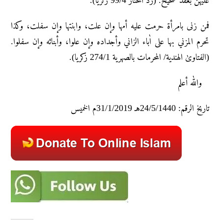
علیهن بعقد صحیح. (رد المحتار 99/4 زکریا).
فمن زنی بامرأة حرمت علیه أمها وإن علت، وابنتها وإن سفلت، وکذا
تحرم المزني بها علی اٰباء الزاني وأجداده وإن علوا، وأبنائه وإن سفلوا.
(الفتاویٰ الهندیة/ المحرمات بالصهریة 274/1 زکریا).
والله أعلم
تاريخ الرقم: 24/5/1440هـ 31/1/2019م الخميس