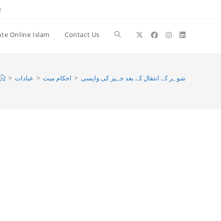
e
te Online Islam
Contact Us
Toggle
website
شوہر کے انتقال کے بعد جہیز کی واپسی
>
احکام میت
>
عبادات
>
search