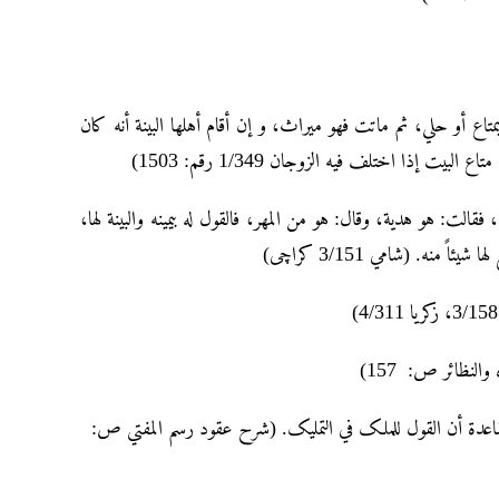
 أو حلي، ثم ماتت فهو میراث، و إن أقام أہلها البینة أنه کان
إذا اختلف فیه الزوجان 1/349 رقم: 1503)
فقالت: ہو ہدیة، وقال: ہو من المهر، فالقول له بیمینه والبینة لها،
نه. (شامي 3/151 کراچی)
والنظائر ص: 157)
القاعدۃ أن القول للملک في التملیک. (شرح عقود رسم المفتي ص: