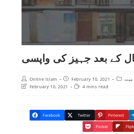
ال کے بعد جہیز کی واپسی
Post
Post
Post
 میت
February 10, 2021
Online Islam
author:
published:
category
Post
Reading
February 10, 2021
4 mins read
last
time:
modified:
Facebook
Twitter
Pinterest
Pocket
Flip