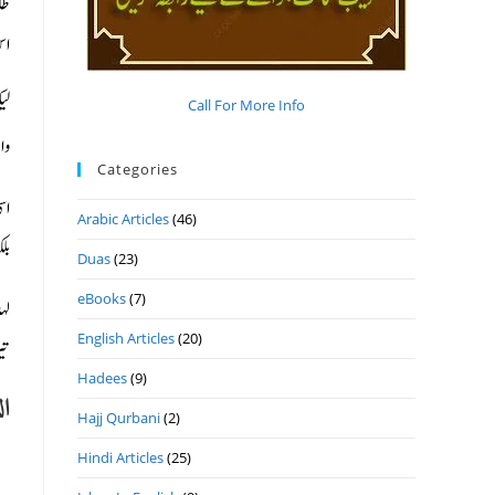
طل
اس 
لی
Call For More Info
وا
Categories
اس
Arabic Articles
(46)
بل
Duas
(23)
eBooks
(7)
لہ
English Articles
(20)
تی
Hadees
(9)
ال
Hajj Qurbani
(2)
Hindi Articles
(25)