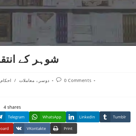
شوہر کے انتق
Post
0 Comments
دوسرے معاملات
/
احکام
:
comments:
4
shares
Telegram
WhatsApp
LinkedIn
Tumblr
board
VKontakte
Print