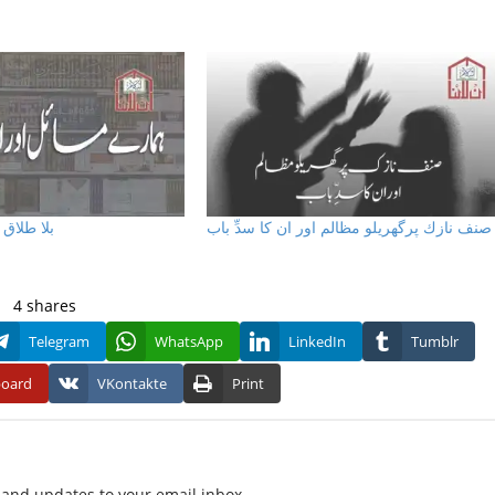
صنف نازك پرگھريلو مظالم اور ان كا سدِّ باب
بلا طلاق
4
shares
Telegram
WhatsApp
LinkedIn
Tumblr
board
VKontakte
Print
f and updates to your email inbox.