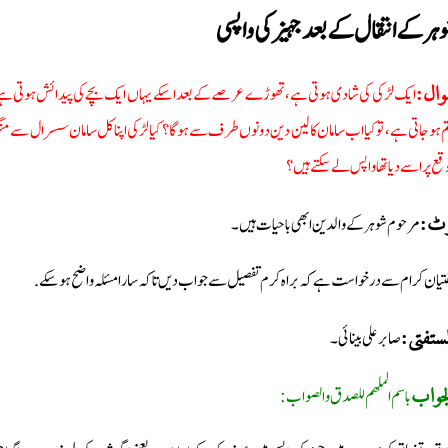
ہر کے انتقال کے بعد جہیز کی واپسی
ایک لڑکی کی شادی ہوتی ہے، تھوڑے عرصے کے بعد اسکے یہاں ایک بچے کی پیدائش ہوتی ہے؛ لیکن
ال:
م ہوجاتی ہے، تو کیا اب سامان کا لین دین دونوں طرف سے ہوگا؟ کیا لڑکی اپنا کل سامان سسرال سے منگ
قع پر اسے دیا تھا واپس لے سکتے ہیں؟
مرحوم شوہر کے والدین ابھی باحیات ہیں۔
وٹ:
تیان کرام سے درخواست ہے کہ براہ کرم تفصیل سے جواب دیں تاکہ سارا مسئلہ واضح ہو سکے.
صابر علی بینائی۔
مستفتی:
باسم الملھم للصدق والصواب:
جواب