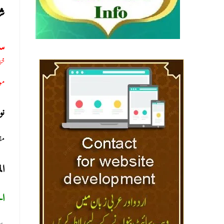
شو
سو
خت
مو
ن
مف
ال
ال