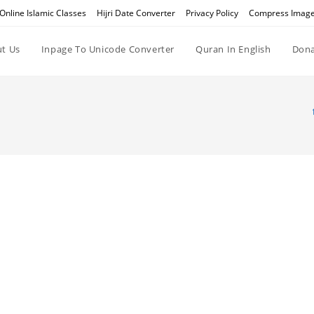
Online Islamic Classes
Hijri Date Converter
Privacy Policy
Compress Imag
t Us
Inpage To Unicode Converter
Quran In English
Dona