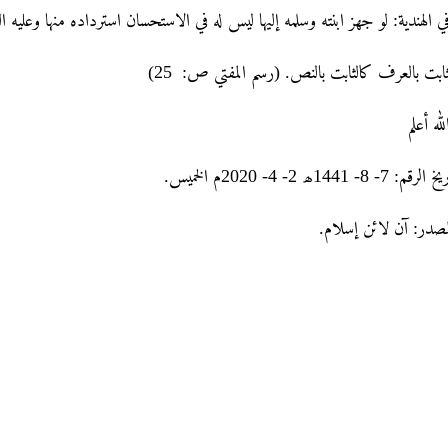
ي الهندیة: لو جهز ابنته وسلمه إلیہا لیس له في الاستحسان استردادہ منها وعلیه الفتوی. (ال
ثابت بالعرف کالثابت بالنص. (رسم المفتي ص: 25)
لله أعلم
الرقم: 7- 8- 1441ھ 2- 4- 2020م الخميس.
مصدر: آن لائن إسلام.