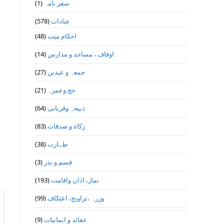
سفر نامہ
(1)
عبادات
(578)
احکام میت
(48)
اوقاف ، مساجد و مدارس
(14)
جمعہ و عیدین
(27)
حج وعمرہ
(21)
ذبیحہ وقربانی
(64)
زکاة و صدقات
(83)
طہارت
(38)
قسم و نذر
(3)
نماز، اذان واقامت
(193)
وزرہ ،تراويح، اعتكاف
(99)
عقائد و ایمانیات
(9)