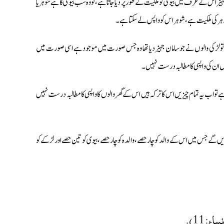
ز اس کے عرف میں بیوی کو ملکیت کے طور پر دیا جاتا ہے، تو وہ سب بیوی کا ہے شوہر یا
تو شوہر کی ملکیت ہے، شوہر اس کو واپس لے سکتا ہے۔
و تو لڑکی والوں نے جو سامان جہیز دیا تھا وہ جس صورت میں موجود ہے اسی صورت میں
یں ان کی واپسی کا مطالبہ درست نہیں۔
 اب یہ تمام چیزیں اس کا ترکہ ہیں اس کے گھر والوں کا واپسی کا مطالبہ درست نہیں
گے جس میں اس کے والد کو چار حصے، والدہ کو چار حصے، بیوی کو تین حصے اور لڑکے کو
ساء: 11).