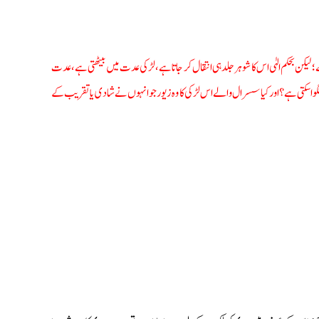
 بحکم الہٰی اس کا شوہر جلد ہی انتقال کر جاتا ہے، لڑکی عدت میں بیٹھتی ہے، عدت
وا سکتی ہے؟ اور کیا سسرال والے اس لڑکی کا وہ زیور جو انہوں نے شادی یا تقریب کے