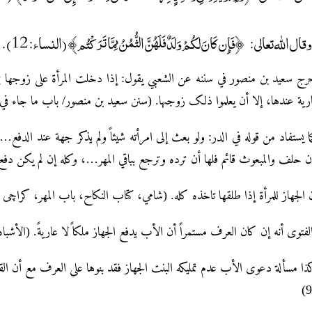
وقال الله تعالى: ﴿فَإِن كَانَ لَكُمْ وَلَدٌ فَلَهُنَّ الثُّمُنُ مِمَّا تَرَكْتُم﴾ (النساء: 12).
خرج سعید بن منصور في سننه عن الشعبي یقول: إذا دخلت المرأۃ علی زوجها بمتاع
ریة عندہا، إلا أن یعلموا ذلک زوجہا. (سنن سعید بن منصور/ باب ما جاء في متاع البیت 
ا یستفاد من قوله في الدر: ولو بعث إلی امرأته شیئاً ولم یذکر جهة عند الدفع…، 
ن حلف والمبعوث قائم فلها أن تردہ وترجع بباقي المهر…، وکله إن لم یکن دفع لها شیئاً م
ن الجهاز للمرأۃ إذا طلقها تاخذہ کله. (شامي، کتاب النکاح، باب المهر، کراچی 3/158، زکریا 4/311)
لفتوی أنه إن کان العرف مستمراً أن الأب یدفع الجهاز ملکاً لا عاریةً. (الأشباہ 
ذا مسألة دعوی الأب عدم تملیکه البنت الجهاز فقد بنوہا علی العرف مع أن 
9