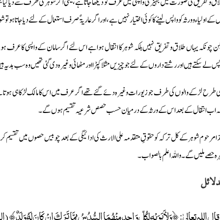
اق وتفریق کی صورت میں جہیز کی واپسی میں عرف کو دیکھا جاتا ہے، یعنی اگر شوہر کی طرف سے دیا گیا جہی
کے اولیاء وورثہ کو واپس لینے کا کوئی اختیار نہیں ہے، اور اگر عاریۃً صرف استعمال کے لئے دیا جاتا ہو 
کن چونکہ یہاں طلاق وتفریق نہیں بلکہ شوہر کا انتقال ہوا ہے اس لئے اگر سامان کے واپسی کا عرف ہ
پس لے سکتے ہیں اور رشتے داروں کے لئے جو چیزیں مثلا کپڑا اور مٹھائی وغیرہ دی گئی تھیں وہ سب ہدیہ ہ
ی طرح لڑکے والوں کی طرف جو زیورات وغیرہ دئے گئے تھے اگر عرف میں اس کا مالک لڑکا ہی ہوتا ہے تو
کہ اب انتقال کے بعد اس کے ورثہ کے درمیان حسب حصص شرعیہ تقسیم ہوں گے۔
ذا مرحوم شوہر کے کل ترکہ کو حقوقِ متقدمہ علی الارث کی ادائیگی کے بعد چوبیس حصوں میں تقسیم کریں 
رہ حصے ملیں گے۔ واللہ اعلم بالصواب۔
دلائل
قال اللہ تعالیٰ: ﴿وَلِأَبَوَيْهِ لِكُلِّ وَاحِدٍ مِنْهُمَا السُّدُسُ مِمَّا تَرَكَ إِنْ كَانَ لَهُ وَلَدٌ﴾ (الن