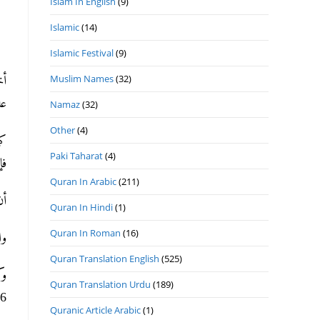
Islam In English
(9)
Islamic
(14)
Islamic Festival
(9)
Muslim Names
(32)
أ
عا
Namaz
(32)
Other
(4)
کم
Paki Taharat
(4)
فإ
Quran In Arabic
(211)
أ
Quran In Hindi
(1)
Quran In Roman
(16)
وا
Quran Translation English
(525)
وک
Quran Translation Urdu
(189)
6)
Quranic Article Arabic
(1)