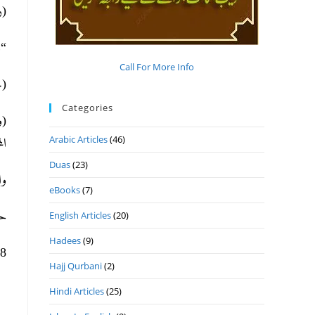
رد ا).
.”
Call For More Info
ح).
Categories
و)
Arabic Articles
(46)
ا).
Duas
(23)
وا
eBooks
(7)
حر
English Articles
(20)
Hadees
(9)
ھ 10-4- 2023م ال
Hajj Qurbani
(2)
Hindi Articles
(25)