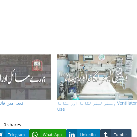
وینٹی لیٹر لگانا اور ہٹانا Ventilator
قعدہ میں فاتح
Use
0
shares
Telegram
WhatsApp
LinkedIn
Tumblr