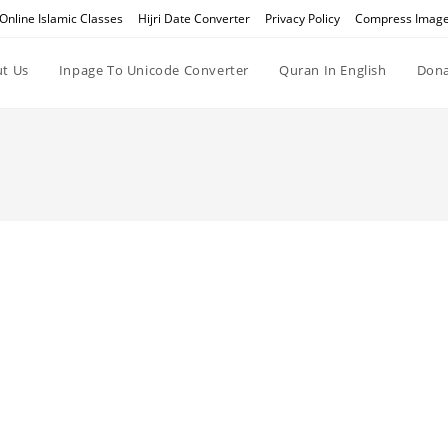
Online Islamic Classes
Hijri Date Converter
Privacy Policy
Compress Imag
t Us
Inpage To Unicode Converter
Quran In English
Dona