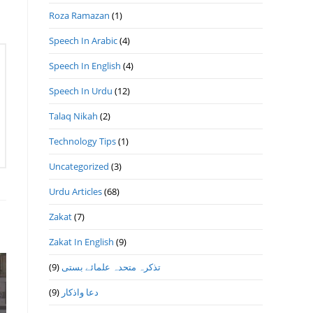
Roza Ramazan
(1)
Speech In Arabic
(4)
Speech In English
(4)
Speech In Urdu
(12)
Talaq Nikah
(2)
Technology Tips
(1)
Uncategorized
(3)
Urdu Articles
(68)
Zakat
(7)
Zakat In English
(9)
(9)
تذكرہ متحدہ علمائے بستى
(9)
دعا واذكار