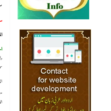
صر
س:
ا:
ا:
دل
سج
ال
وا
.”