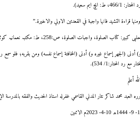
(لمحتار: 466/1، ط: ایچ ایم سعید
“ومنها قراءة التشهد فانها واجبة في القعدتين الاولي والاخيرة
(لبی کبیر: کتاب الصلوۃ، واجبات الصلوۃ، ص:258، ط: مکتبہ نعمانیہ کوئٹہ
 أدنى (الجهر إسماع غيره و) أدنى (المخافتة إسماع نفسه) ومن بقربه؛ فلو سم
لمختار مع رد المحتار:1/ 534
لله أعلم
ره العبد محمد شاکر نثار المدني القاسمي غفرله استاذ الحديث والفقه بالمدرسة الإ
18- 9- 1444اثنين