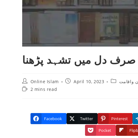
صرف دل میں تشہد پڑھنا
Post
Post
Post
Online Islam
April 10, 2023
ان واقامت
author:
published:
category:
Reading
2 mins read
time:
Facebook
Twitter
Pinterest
Pocket
Flip