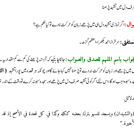
ف دل میں تشہد پڑھنا
اگر نمازی تشہد دل ہی میں پڑھے زبان کو حرکت نا دے تو کیا حکم ہے؟
وال
سرفراز احمد بکھرا، اعظم گڑھ۔
لمستفتی
جاننا چاہئیے کہ آہستہ پڑھنے کی کم سے کم مقدار ی
لجواب باسم الملہم للصدق والصواب
 میں پڑھے اور زبان کو حرکت نہ دے تو پڑھنا نہیں کہا جائے گا اور چونکہ ہر قعدہ میں پورا تشہد
الت)
دہ سہو واجب ہوگا، اس لئے اگر کوئی تشہد صرف دل میں پڑھے اور سجدہ سہو نہ کرے تو وقت کے اندر ن
دلائل
لتشهدان) ويسجد للسهو بترك بعضه ككله وكذا في كل قعدة في الأصح إذ قد يتكرر
الأخيرة