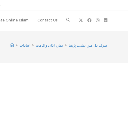
e
te Online Islam
Contact Us
Toggle
website
>
عبادات
>
نماز، اذان واقامت
>
صرف دل میں تشہد پڑھنا
search