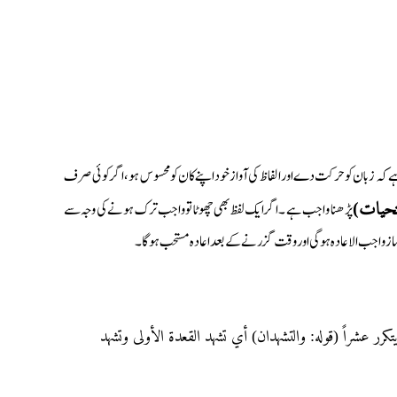
ہ ہے کہ زبان کو حرکت دے اور الفاظ کی آواز خود اپنے کان کو محسوس ہو، اگر کوئی صرف
پڑھنا واجب ہے ۔اگر ایک لفظ بھی چھوٹا تو واجب ترک ہونے کی وجہ سے
( حیات
ماز واجب الاعادہ ہوگی اور وقت گزرنے کے بعد اعادہ مستحب ہوگا۔
“( عشراً (قوله: والتشهدان) أي تشهد القعدة الأولى وتشهد