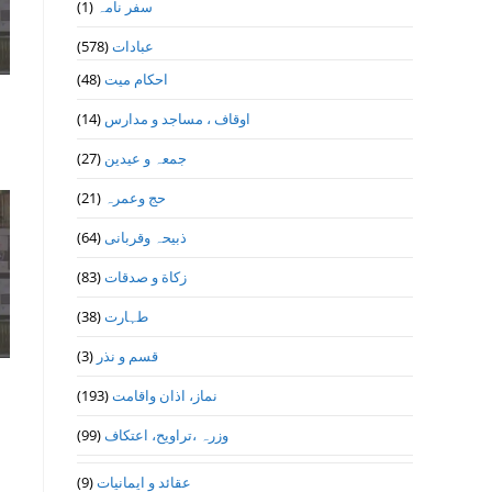
(1)
سفر نامہ
(578)
عبادات
(48)
احکام میت
(14)
اوقاف ، مساجد و مدارس
(27)
جمعہ و عیدین
(21)
حج وعمرہ
(64)
ذبیحہ وقربانی
(83)
زکاة و صدقات
(38)
طہارت
(3)
قسم و نذر
(193)
نماز، اذان واقامت
(99)
وزرہ ،تراويح، اعتكاف
(9)
عقائد و ایمانیات