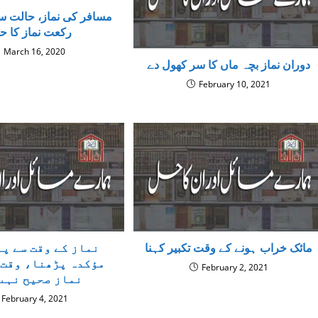
مسافر کی نماز، حالت س
رکعت نماز کا ح
March 16, 2020
دوران نماز بچہ ماں کا سر کھول دے
February 10, 2021
مائک خراب ہونے کے وقت تکبیر کہنا
نماز کے وقت سے پہ
مؤکدہ پڑھنا، وقت 
February 2, 2021
نماز صحيح نہىں
February 4, 2021