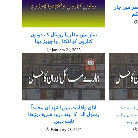
فر میں چار
کم
نماز ميں مفلر یا رومال کے دونوں
کناروں کو لٹکتا ہوا چھوڑ دینا
January 21, 2023
لے سنت
اذان واقامت میں اشھد ان محمداً
سے پہلے
رسول اللہ کے بعد درود شریف پڑھنا
 ہے
ثابت نہیں
February 13, 2021