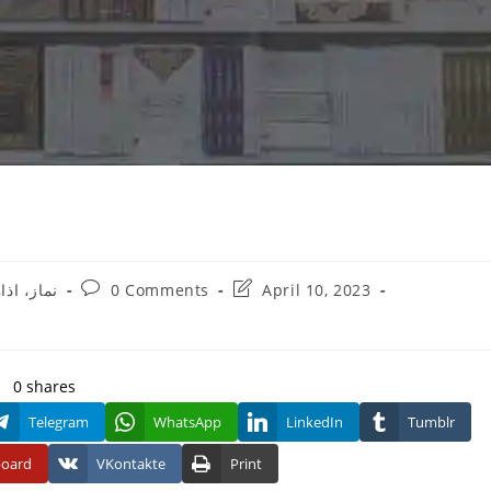
Post
Post
نماز، اذ
0 Comments
April 10, 2023
comments:
last
modified:
0
shares
Telegram
WhatsApp
LinkedIn
Tumblr
board
VKontakte
Print