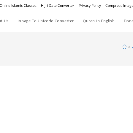
Online Islamic Classes
Hijri Date Converter
Privacy Policy
Compress Imag
t Us
Inpage To Unicode Converter
Quran In English
Dona
>