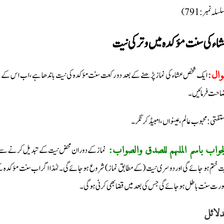
(سلہ نمبر: 791
اء کی سنت مؤکدہ میں وتر کی نیت
ایک شخص عشاء کی نماز پڑھنے کے بعد دو رکعت سنت مؤکدہ کی نیت باندھا ہے، اب اس کے دل میں
وال
احت فرمائیں۔
مستفتی: محبوب عالم، عینواں، امبیڈکر نگر۔
نماز کے دوران محض نیت کے تبدیل کرنے سے نیت 
لجواب باسم الملہم للصدق والصواب
ت ختم ہو جائے گی اور دوسری نیت (کے مطابق نماز) شروع ہوجائے گی۔ لہٰذا اگر اب سنت مؤکدہ کے بجا
رت سنت باطل ہو جائے گی جس کی بعد میں قضا بھی کرنی ہوگی۔
دلائل