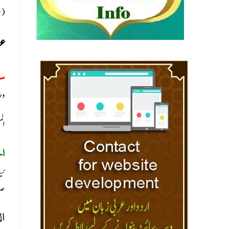
سل)
عش
س:
وض
ال
ا:
نی
صو
ال