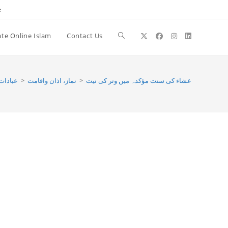
e
te Online Islam
Contact Us
Toggle
website
عبادات
>
نماز، اذان واقامت
>
عشاء کی سنت مؤکدہ میں وتر کی نیت
search