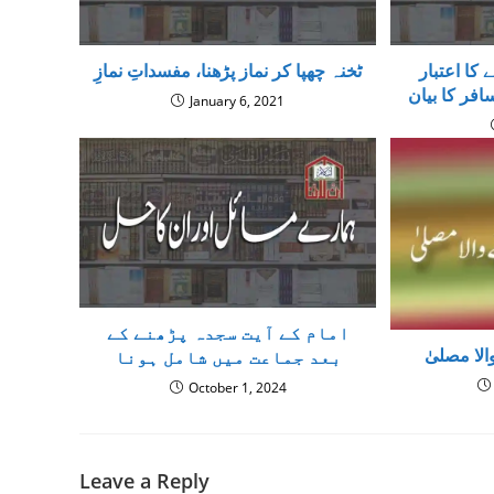
ا اعتبار
ٹخنہ چھپا کر نماز پڑھنا، مفسداتِ نمازِ
افر کا بیان
January 6, 2021
امام کے آیت سجدہ پڑھنے کے
الا مصلیٰ
بعد جماعت میں شامل ہونا
October 1, 2024
Leave a Reply