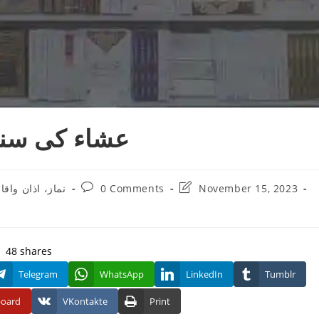
عشاء کی سنت
Post
Post
نماز، اذان واق
0 Comments
November 15, 2023
ry:
comments:
last
modified:
48
shares
Telegram
WhatsApp
LinkedIn
Tumblr
board
VKontakte
Print