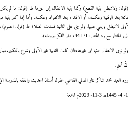
له: ولاتبطل بنية القطع) وكذا بنية الانتقال إلى غيرها ط (قوله: ما لم يكبر 
فائتة بعد الوقتية وعكسه، أو الاقتداء بعد الانفراد وعكسه. وأما إذا كبر بنية م
أولى لاتبطل ويبني عليها. ولو بنى على الثانية فسدت الصلاة ط (قوله: الصوم
(در المختار مع رد المحتار: 1/ 441، دار الفكر بيروت
ولو نوى الانتقال عنها الى غيرها،فان كانت الثانية غير الأولى وشرع بالتكبير،صار م
الله أعلم
رره العبد محمد شاکر نثار المدني القاسمي غفرله أستاذ الحديث والفقه بالمدرسة ال
18- 4- 1445جمعة