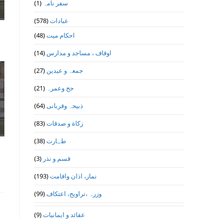
(1)
سفر نامہ
(578)
عبادات
(48)
احکام میت
(14)
اوقاف ، مساجد و مدارس
(27)
جمعہ و عیدین
(21)
حج وعمرہ
(64)
ذبیحہ وقربانی
(83)
زکاة و صدقات
(38)
طہارت
(3)
قسم و نذر
(193)
نماز، اذان واقامت
(99)
وزرہ ،تراويح، اعتكاف
(9)
عقائد و ایمانیات