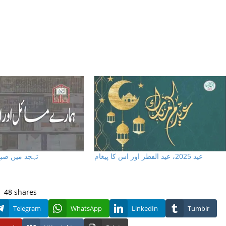
عيد 2025، عيد الفطر اور اس كا پيغام
تہجد میں صبح
48
shares
Telegram
WhatsApp
LinkedIn
Tumblr