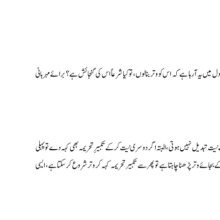
 یہ آرہا ہے کہ اس کو وتر بنالوں، تو کیا شرعاً اس کی گنجائش ہے؟ برائے مہربانی
تبدیل نہیں ہوتی، البتہ اگر دوسری نیت کرکے تکبیرِ تحریمہ بھی کہہ دے تو پہلی
ئے وتر پڑھنا چاہتا ہے تو پھر سے تکبیر تحریمہ کہہ کر وتر شروع کرسکتا ہے، ایسی