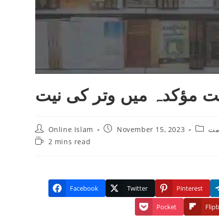
 مؤکدہ میں وتر کی نیت
Post
Post
Post
Online Islam
November 15, 2023
امت
author:
published:
catego
Reading
2 mins read
time:
Facebook
Twitter
Pinterest
Pocket
Flip