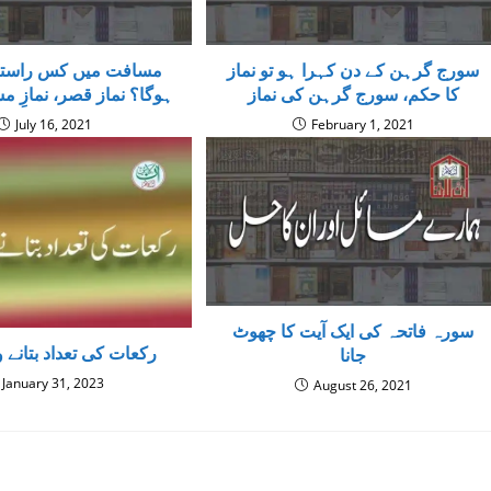
سورج گرہن کے دن کہرا ہو تو نماز
مسافت میں کس راستے ک
کا حکم، سورج گرہن کی نماز
ہوگا؟ نماز قصر، نمازِ مس
July 16, 2021
February 1, 2021
سورہ فاتحہ کی ایک آیت کا چھوٹ
رکعات کی تعداد بتانے و
جانا
January 31, 2023
August 26, 2021