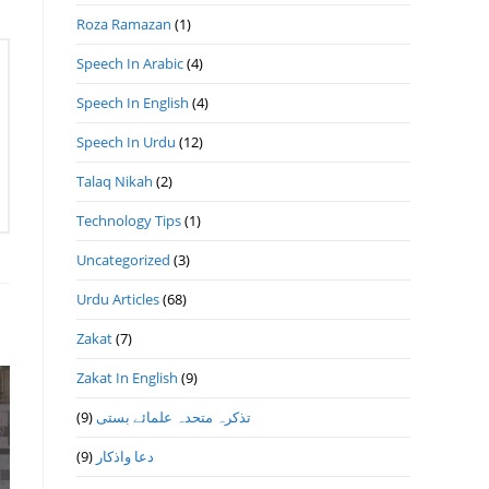
Roza Ramazan
(1)
Speech In Arabic
(4)
Speech In English
(4)
Speech In Urdu
(12)
Talaq Nikah
(2)
Technology Tips
(1)
Uncategorized
(3)
Urdu Articles
(68)
Zakat
(7)
Zakat In English
(9)
(9)
تذكرہ متحدہ علمائے بستى
(9)
دعا واذكار