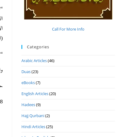
قو
ال
ال
Call For More Info
ال).
Categories
).
Arabic Articles
(46)
و.
Duas
(23)
eBooks
(7)
ح.
English Articles
(20)
ھ 3-11- 2023م ال
Hadees
(9)
Hajj Qurbani
(2)
Hindi Articles
(25)