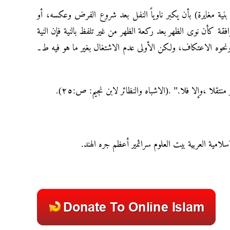
“(بنية مغايرة) بأن يكبر ناوياً النفل بعد شروع الفرض وعكسه، أو
وافقة كأن نوى الظهر بعد ركعة الظهر من غير تلفظ بالنية فإن النية
) ونحوه الاعتكاف، ولكن الأولى عدم الاشتغال بغير ما هو فيه ط۔
“نتقلا ،وإلا فلا.” .(الاشباه والنظائر لابن نجيم: ص:٢٥
إسلامية العربية بيت العلوم سرائمير أعظم جره الهند