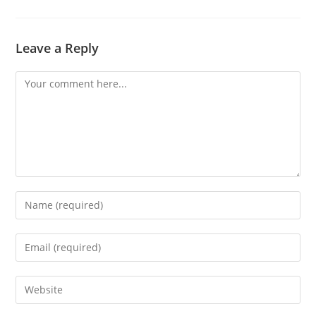
Leave a Reply
Comment
Enter
your
name
Enter
or
your
username
email
Enter
to
address
your
comment
to