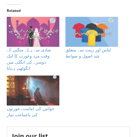
Related
لباس اور زینت سے متعلق
شادى سے پہلے منگنی کے
چند اصول و ضوابط
وقت مرد وعورت کا ایک
دوسرے کی انگلی میں
انگوٹھی پہنانا
خواتین کی امامت، عورتوں
کی باجماعت نماز
Join our list