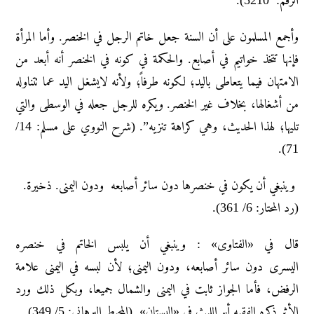
الرقم: 5210).
وأجمع المسلمون على أن السنة جعل خاتم الرجل في الخنصر. وأما المرأة
فإنها تتخذ خواتيم في أصابع. والحكمة في كونه في الخنصر أنه أبعد من
الامتهان فيما يتعاطى باليد؛ لكونه طرفاً؛ ولأنه لايشغل اليد عما تتناوله
من أشغالها، بخلاف غير الخنصر. ويكره للرجل جعله في الوسطى والتي
تليها؛ لهذا الحديث، وهي كراهة تنزيه”. (شرح النووي على مسلم: 14/
71).
وينبغي أن يكون في خنصرها دون سائر أصابعه ودون اليمنى. ذخيرة.
(رد المحتار: 6/ 361).
قال في «الفتاوى» : وينبغي أن يلبس الخاتم في خنصره
اليسرى دون سائر أصابعه، ودون اليمنى؛ لأن لبسه في اليمنى علامة
الرفض، فأما الجواز ثابت في اليمنى والشمال جميعا، وبكل ذلك ورد
الأثر ذكره الفقيه أبو الليث في «البستان». (المحيط البرهاني: 5/ 349).