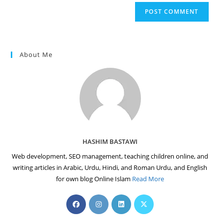
website
comment
URL
(optional)
About Me
HASHIM BASTAWI
Web development, SEO management, teaching children online, and
writing articles in Arabic, Urdu, Hindi, and Roman Urdu, and English
for own blog Online Islam
Read More
Opens
Opens
Opens
Opens
in
in
in
in