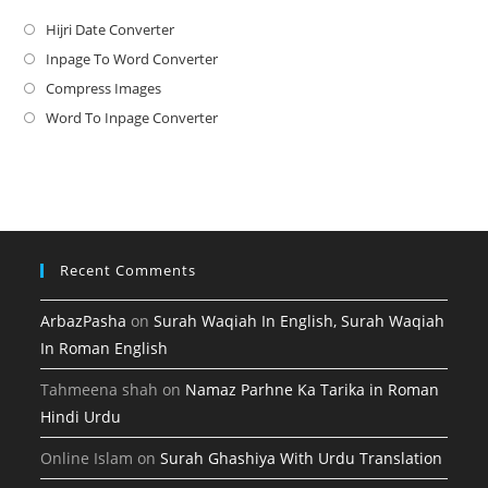
Hijri Date Converter
Opens
in
Inpage To Word Converter
Opens
a
in
Compress Images
Opens
new
a
in
Word To Inpage Converter
Opens
tab
new
a
in
tab
new
a
tab
new
tab
Recent Comments
ArbazPasha
on
Surah Waqiah In English, Surah Waqiah
In Roman English
Tahmeena shah
on
Namaz Parhne Ka Tarika in Roman
Hindi Urdu
Online Islam
on
Surah Ghashiya With Urdu Translation