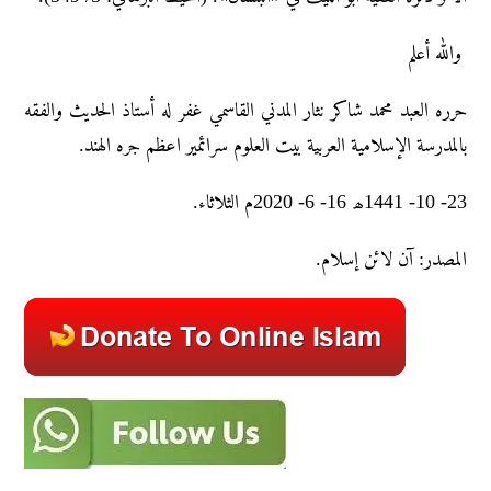
والله أعلم
حرره العبد محمد شاکر نثار المدني القاسمي غفر له أستاذ الحديث والفقه
بالمدرسة الإسلامية العربية بيت العلوم سرائمير اعظم جره الهند.
23- 10- 1441ھ 16- 6- 2020م الثلاثاء.
المصدر: آن لائن إسلام.