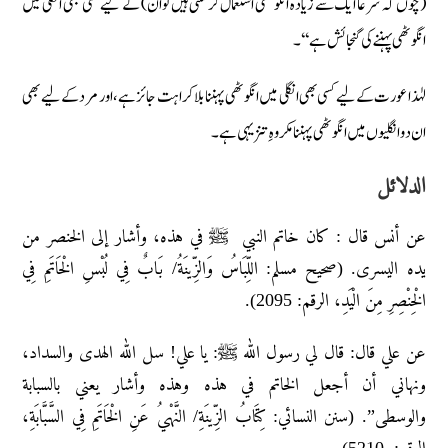
(چوں کہ شرعاً ایک سے زیادہ انگوٹھی استعمال کرسکتی ہیں تو ان) کے لیے کسی بھی انگلی میں
انگوٹھی پہننے کی گنجائش ہے‘‘۔
لہٰذا عورت کے لیے کسی بھی انگلی میں انگوٹھی پہننا بلا کراہت جائز ہے، اور مرد کے لیے بھی
ان دو انگلیوں میں انگوٹھی پہننا مکروہِ تنزیہی ہے۔
الدلائل
عن أنس قال : كان خاتم النبي ﷺ في هذه، وأشار إلى الخنصر من
يده اليسرى. (صحيح مسلم: اللِّبَاسُ وَالزِّينَةُ/ بَابٌ فِي لُبْسِ الْخَاتَمِ فِي
الْخِنْصِرِ مِنَ الْيَدِ، الرقم: 2095).
عن علي قال: قال لي رسول الله ﷺ: يا علي! سل الله الهدى والسداد،
ونهاني أن أجعل الخاتم في هذه وهذه وأشار يعني بالسبابة
والوسطى”. (سنن النسائي: كِتَابُ الزِّينَةِ/ النَّهْيُ عَنِ الْخَاتَمِ فِي السَّبَّابَةِ،