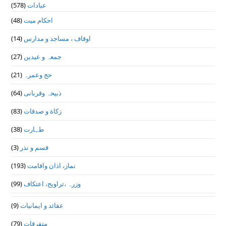
عبادات
(578)
احکام میت
(48)
اوقاف ، مساجد و مدارس
(14)
جمعہ و عیدین
(27)
حج وعمرہ
(21)
ذبیحہ وقربانی
(64)
زکاة و صدقات
(83)
طہارت
(38)
قسم و نذر
(3)
نماز، اذان واقامت
(193)
وزرہ ،تراويح، اعتكاف
(99)
عقائد و ایمانیات
(9)
متفرقات
(79)