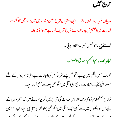
حرج نہیں
کیا فرماتے ہیں علمائے دین و مفتیان شرع متین مسئلہ ذیل میں: خواتین کا انگشت
سوال:
شہادت میں انگشتری پہننا از روئے شرع شریف کیسا ہے؟ بینواتوجروا۔
ابو عمیس غفرلہ، اٹاوہ، یوپی۔
المستفتی:
باسم الملھم للصدق والصواب:
الجواب
عورت جس انگلی میں چاہے انگوٹھی پہنے شرعاً اس کی اجازت ہے، البتہ مردوں کے لئے
حضور ﷺ نے شہادت اور بیچ والی انگلی میں انگوٹھی پہننے سے منع فرمایا ہے۔
شارحِ مسلم امام نووی رحمہ اللہ اس حدیث کی شرح میں تحریر فرماتے ہیں کہ ’’مردوں کے
لیے ان دو انگلیوں میں سے کسی ایک انگلی میں انگوٹھی پہننا مکروہِ تنزیہی ہے، البتہ خواتین