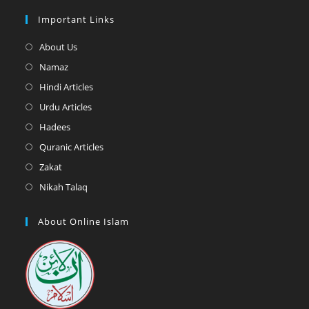
Important Links
Opens
About Us
in
Opens
Namaz
a
in
Opens
Hindi Articles
new
a
in
Opens
Urdu Articles
tab
new
a
in
Opens
Hadees
tab
new
a
in
Opens
Quranic Articles
tab
new
a
in
Opens
Zakat
tab
new
a
in
Opens
Nikah Talaq
tab
new
a
in
tab
new
a
About Online Islam
tab
new
tab