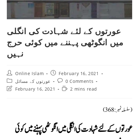
عورتوں کے لئے شہادت کی انگلی
میں انگوٹھی پہننے میں کوئی حرج
نہیں
Post
Post
Online Islam
February 16, 2021
author:
published:
Post
Post
0 Comments
عورتوں کے مسائل
category:
comments:
Post
Reading
February 16, 2021
2 mins read
last
time:
modified:
(سلسلہ نمبر: 368)
عورتوں کے لئے شہادت کی انگلی میں انگوٹھی پہننے میں کوئی