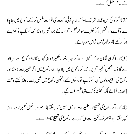
کے ساتھ مکمل کرے۔
(2) اگر کوئی اس وقت شریک ہوا کہ امام پہلی رکعت کی قرات مکمل کرکے رکوع میں جا چکا
ہے تو آنے والا شخص اگر کھڑے ہو کر تکبیر تحریمہ کے بعد تکبیر زوائد کہہ سکتا ہے تو کھڑے
ہو کر کہے پھر رکوع میں شامل ہوجائے۔
(3) اور اگر ایسا گمان ہو کہ کھڑے ہوکر جب تک تکبیر زوائد کہوں گا امام رکوع سے سر اٹھا
لے گا تو یہ شخص تکبیر تحریمہ کہہ کر رکوع میں چلا جائے، رکوع میں اگر تکبیرات زوائد اور
رکوع کی تسبیح دونوں کہہ سکتا ہے تو دونوں کہے، لیکن رکوع میں تکبیرات زوائد کہتے وقت
ہاتھ نہ اٹھائے بلکہ گھٹنہ پکڑے ہی تکبیرات کہے۔
(4) اور اگر رکوع کی تسبیح اور تکبیرات دونوں نہیں کہہ سکتا بلکہ صرف مکمل تکبیرات زوائد
کہہ سکتا ہے تو صرف تکبیرات ہی کہہ لے، رکوع کی تسبیح چھوڑ دے۔