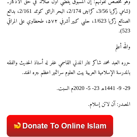
وہو مخصص لقولہم: إن المسبوق یقضي أول صلاتہ في حق الأذکار۔
(شامي زکریا 3/56، کراچی 2/174، البحر الرائق کوئٹہ 2/161، بدائع
الصنائع زکریا 1/623، حلبي کبیر أشرفي ۵۷۲، طحطاوي علی المراقي
523).
والله أعلم
حرره العبد محمد شاکر نثار المدني القاسمي غفر له أستاذ الحديث والفقه
بالمدرسة الإسلامية العربية بيت العلوم سرائمير اعظم جره الهند.
29- 9- 1441ھ 23- 5- 2020م السبت.
المصدر: آن لائن إسلام.