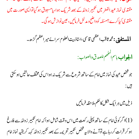
مقتدی نماز عید الفطر میں تکبیر زوائد کے بعد شریک ہوا، یا مسبوق ہوگیا تو ایسی صورت میں
مقتدی کیا کرے؟ مسئلہ کو واضح ومدلل فرمائیں، عین نوازش ہوگی۔
محمد ثاقب اعظمی قاسمی، استاذ بیت العلوم سرائے میر اعظم گڑھ۔
المستفتی:
باسم الملھم للصدق والصواب:
الجواب
جو شخص عید کی نماز میں امام کے ساتھ شروع سے شریک نہ ہو اس کی مختلف حالتیں ہوسکتی
ہیں:
ذیل میں ہر ایک شکل کا حکم ملاحظہ فرمائیں
(1) اگر کوئی امام کے ساتھ پہلی رکعت میں اس وقت شامل ہوا کہ امام تکبیر زوائد سے فارغ
ہوکر قرات کر رہا ہے تو آنے والا یہ شخص تکبیر تحریمہ کے بعد تکبیر زوائد کہہ کر بقیہ نماز امام