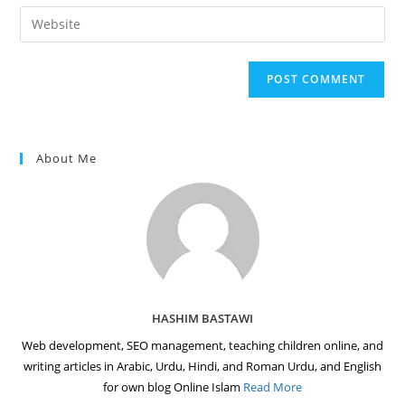
email
Enter
to
address
your
comment
to
website
comment
URL
(optional)
About Me
HASHIM BASTAWI
Web development, SEO management, teaching children online, and
writing articles in Arabic, Urdu, Hindi, and Roman Urdu, and English
for own blog Online Islam
Read More