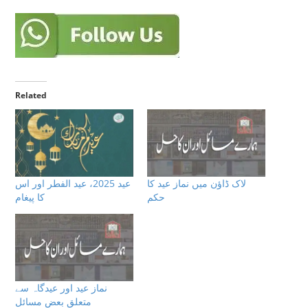
Related
لاک ڈاؤن میں نماز عید کا
عيد 2025، عيد الفطر اور اس
حکم
كا پيغام
نماز عید اور عیدگاہ سے
متعلق بعض مسائل