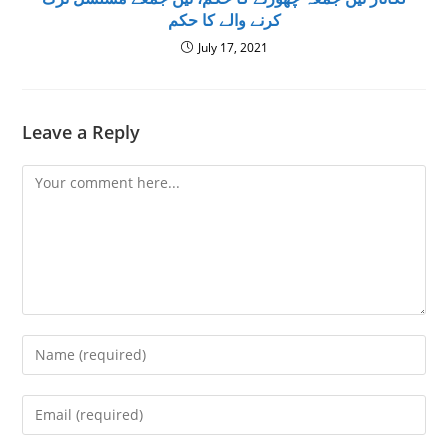
کرنے والے کا حکم
July 17, 2021
Leave a Reply
Comment
Enter
your
name
Enter
or
your
username