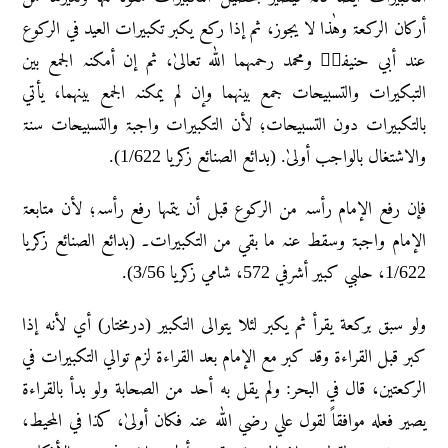
أرکان الرکعۃ وہٰذا لا یجوز، ثم إذا رکع یکبر تکبیرات العید في الرکوع
عند أبي حنیفۃؒ ومحمد رحمہما اللّٰہ تعالیٰ، ثم إن أمکنہ الجمع بین
التبکیرات والتسبیحات جمع بینہما وإن لم یمکنہ الجمع بینہما، یأتي
بالتکبیرات دون التسبیحات؛ لأن التکبیرات واجبۃ والتسبیحات سنۃ
والاشتغال بالواجب أولیٰ. (بدائع الصنائع زکریا 1/622).
فإن رفع الإمام رأسہ من الرکوع قبل أن یتمہا رفع رأسہ؛ لأن متابعۃ
الإمام واجبۃ وسقط عنہ ما بقي من التکبیرات۔ (بدائع الصنائع زکریا
1/622، حلبي کبیر أشرفي 572، شامي زکریا 3/56).
ولو سبق برکعة یقرأ ثم یکبر لئلا یتوالی التکبیر (درمختار) أي لأنه إذا
کبر قبل القراءۃ وقد کبر مع الإمام بعد القراءۃ لزم توالي التکبیرات في
الرکعتین، قال في البحر: ولم یقل به أحد من الصحابة ولو بدأ بالقراءۃ
یصیر فعله موافقاً لقول علي رضي اللّٰہ عنہ فکان أولیٰ، کذا في المحیط،