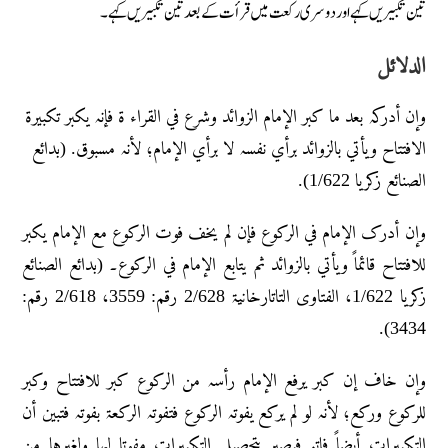
تین تکبیریں کہے اور دوسری رکعت میں قرأت کے بعدتین تکبیریں کہے۔
الدلائل
وإن أدرکہ بعد ما کبر الإمام الزوائد وشرع في القراء ۃ فإنہ یکبر تکبیرۃ
الافتتاح ویأتي بالزوائد برأي نفسہ لا برأي الإمام؛ لأنہ مسبوق. (بدائع
الصنائع زکریا 1/622).
وإن أدرک الإمام في الرکوع فإن لم یخف فوت الرکوع مع الإمام یکبر
للافتتاح قائماً ویأتي بالزوائد ثم یتابع الإمام في الرکوع۔ (بدائع الصنائع
زکریا 1/622، الفتاوی التاتارخانیۃ 2/628 رقم: 3559، 2/618 رقم:
3434).
وإن خاف إن کبر یرفع الإمام رأسہ من الرکوع کبر للافتتاح وکبر
للرکوع ورکع؛ لأنہ لو لم یرکع یفوتہ الرکوع فتفوتہ الرکعۃ بفوتہ فتبین أن
التکبیرات أیضاً فاتہ فیصیر بتحصیل التکبیرات مفوتا لہا ولغیرہا من