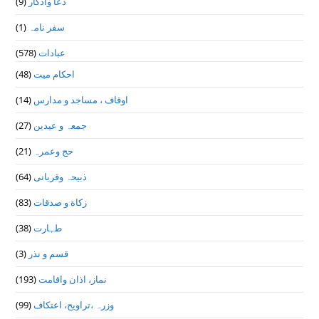
دعا واذكار
(9)
سفر نامہ
(1)
عبادات
(578)
احکام میت
(48)
اوقاف ، مساجد و مدارس
(14)
جمعہ و عیدین
(27)
حج وعمرہ
(21)
ذبیحہ وقربانی
(64)
زکاة و صدقات
(83)
طہارت
(38)
قسم و نذر
(3)
نماز، اذان واقامت
(193)
وزرہ ،تراويح، اعتكاف
(99)