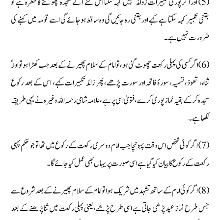
(5) اور اگر پوری تکبیرات زوائد نہیں کہہ سکتا اس لئے آگے سجدہ چھوٹنے کا خطرہ ہے تو
جتنی تکبیر کہہ سکتا ہے کہے اور جتنی رہ جائیں گی وہ ساقط ہوجائے گی اسے قومہ میں کہنے کی
ضرورت نہیں ہے۔
(6) اگر کسی کی پہلی رکعت چھوٹ گئی ہو، تو امام کے سلام پھیرنے کے بعد جب کھڑا ہو تو اولاً
ثناء، تعوذ، تسمیہ، سورۂ فاتحہ اور سورت پڑھے، پھر زائد تکبیرات کہے، اس کے بعد رکوع
سجدہ کرکے بقیہ نماز پوری کرے، فتویٰ اسی پر ہے، علامہ شامی رحمہ اللہ وغیرہ نے یہی طریقہ
لکھا ہے۔
(7) اگر کوئی شخص اس وقت پہونچا جب امام دوسری رکعت کے رکوع میں تھا تو جو حکم پہلی
رکعت کے رکوع کا بیان کیا گیا ہے اسی صورت پر یہاں بھی عمل کیا جائے گا۔
(8) اگر کوئی امام کے ساتھ تشہد میں شریک ہوا تو امام کے سلام پھیرنے کے بعد شروع سے
جس طرح نماز عید پڑھی جاتی ہے اسی طرح پڑھے، یعنی پہلی رکعت میں ثنا پڑھنے کے بعد