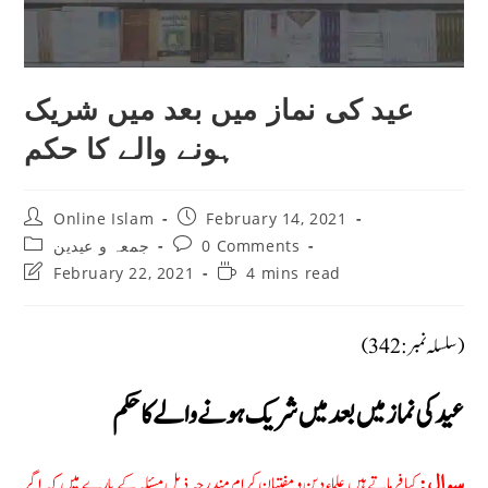
عید کی نماز میں بعد میں شریک
ہونے والے کا حکم
Post
Post
Online Islam
February 14, 2021
author:
published:
Post
Post
0 Comments
جمعہ و عیدین
category:
comments:
Post
Reading
February 22, 2021
4 mins read
last
time:
modified:
(سلسلہ نمبر: 342)
عید کی نماز میں بعد میں شریک ہونے والے کا حکم
کیا فرماتے ہیں علماء دین و مفتیان کرام مندرجہ ذیل مسئلہ کے بارے میں کہ اگر
سوال: