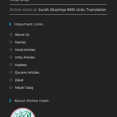
Online Islam
on
Surah Ghashiya With Urdu Translation
Important Links
Opens
About Us
in
Opens
Namaz
a
in
Opens
Hindi Articles
new
a
in
Opens
Urdu Articles
tab
new
a
in
Opens
Hadees
tab
new
a
in
Opens
Quranic Articles
tab
new
a
in
Opens
Zakat
tab
new
a
in
Opens
Nikah Talaq
tab
new
a
in
tab
new
a
About Online Islam
tab
new
tab